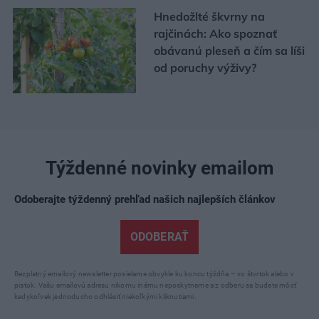
Hnedožlté škvrny na
rajčinách: Ako spoznať
obávanú pleseň a čím sa líši
od poruchy výživy?
Týždenné novinky emailom
Odoberajte týždenný prehľad našich najlepších článkov
ODOBERAŤ
Bezplatný emailový newsletter posielame obvykle ku koncu týždňa – vo štvrtok alebo v
piatok. Vašu emailovú adresu nikomu inému neposkytneme a z odberu sa budete môcť
kedykoľvek jednoducho odhlásiť niekoľkými kliknutiami.