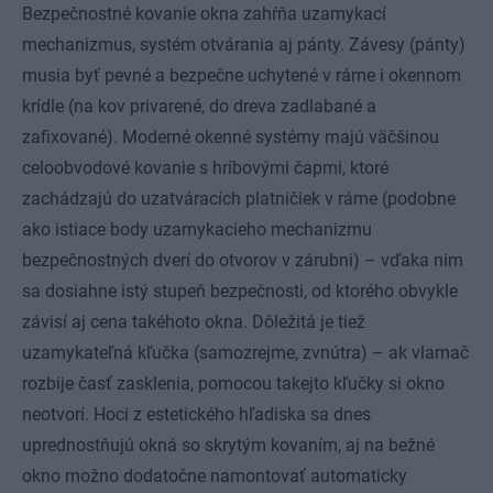
Bezpečnostné kovanie okna zahŕňa uzamykací
mechanizmus, systém otvárania aj pánty. Závesy (pánty)
musia byť pevné a bezpečne uchytené v ráme i okennom
krídle (na kov privarené, do dreva zadlabané a
zafixované). Moderné okenné systémy majú väčšinou
celoobvodové kovanie s hríbovými čapmi, ktoré
zachádzajú do uzatváracích platničiek v ráme (podobne
ako istiace body uzamykacieho mechanizmu
bezpečnostných dverí do otvorov v zárubni) – vďaka nim
sa dosiahne istý stupeň bezpečnosti, od ktorého obvykle
závisí aj cena takéhoto okna. Dôležitá je tiež
uzamykateľná kľučka (samozrejme, zvnútra) – ak vlamač
rozbije časť zasklenia, pomocou takejto kľučky si okno
neotvorí. Hoci z estetického hľadiska sa dnes
uprednostňujú okná so skrytým kovaním, aj na bežné
okno možno dodatočne namontovať automaticky