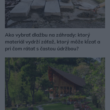
Ako vybrať dlažbu na záhrady: ktorý
materiál vydrží záťaž, ktorý môže kĺzať a
pri čom rátať s častou údržbou?