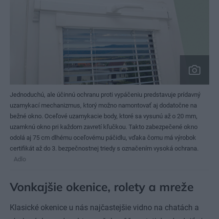
Jednoduchú, ale účinnú ochranu proti vypáčeniu predstavuje prídavný
uzamykací mechanizmus, ktorý možno namontovať aj dodatočne na
bežné okno. Oceľové uzamykacie body, ktoré sa vysunú až o 20 mm,
uzamknú okno pri každom zavretí kľučkou. Takto zabezpečené okno
odolá aj 75 cm dlhému oceľovému páčidlu, vďaka čomu má výrobok
certifikát až do 3. bezpečnostnej triedy s označením vysoká ochrana.
Adlo
Vonkajšie okenice, rolety a mreže
Klasické okenice u nás najčastejšie vidno na chatách a