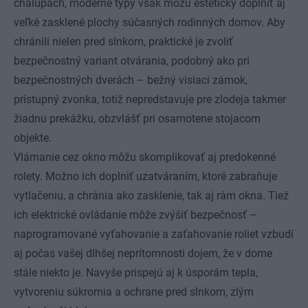
chalupách, moderné typy však môžu esteticky doplniť aj
veľké zasklené plochy súčasných rodinných domov. Aby
chránili nielen pred slnkom, praktické je zvoliť
bezpečnostný variant otvárania, podobný ako pri
bezpečnostných dverách – bežný visiaci zámok,
prístupný zvonka, totiž nepredstavuje pre zlodeja takmer
žiadnu prekážku, obzvlášť pri osamotene stojacom
objekte.
Vlámanie cez okno môžu skomplikovať aj predokenné
rolety. Možno ich doplniť uzatváraním, ktoré zabraňuje
vytlačeniu, a chránia ako zasklenie, tak aj rám okna. Tiež
ich elektrické ovládanie môže zvýšiť bezpečnosť –
naprogramované vyťahovanie a zaťahovanie roliet vzbudí
aj počas vašej dlhšej neprítomnosti dojem, že v dome
stále niekto je. Navyše prispejú aj k úsporám tepla,
vytvoreniu súkromia a ochrane pred slnkom, zlým