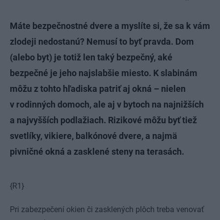
Máte bezpečnostné dvere a myslíte si, že sa k vám
zlodeji nedostanú? Nemusí to byť pravda. Dom
(alebo byt) je totiž len taký bezpečný, aké
bezpečné je jeho najslabšie miesto. K slabinám
môžu z tohto hľadiska patriť aj okná – nielen
v rodinných domoch, ale aj v bytoch na najnižších
a najvyšších podlažiach. Rizikové môžu byť tiež
svetlíky, vikiere, balkónové dvere, a najmä
pivničné okná a zasklené steny na terasách.
{R1}
Pri zabezpečení okien či zasklených plôch treba venovať