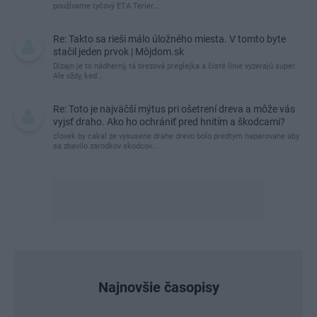
používame tyčový ETA Terier…
Re: Takto sa rieši málo úložného miesta. V tomto byte
stačil jeden prvok | Môjdom.sk
Dizajn je to nádherný, tá brezová preglejka a čisté línie vyzerajú super.
Ale vždy, keď…
Re: Toto je najväčší mýtus pri ošetrení dreva a môže vás
vyjsť draho. Ako ho ochrániť pred hnitím a škodcami?
clovek by cakal ze vysusene drahe drevo bolo predtym naparovane aby
sa zbavilo zarodkov skodcov...
Najnovšie časopisy