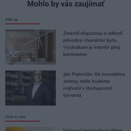
Mohlo by vás zaujímať
ASB.sk
Zmenili dispozíciu a odkryli
pôvodný charakter bytu.
Výsledkom je interiér plný
kontrastov
Ján Palenčár: Ak neurobíme
zmeny, stále budeme
najhorší v dostupnosti
bývania
Urob si sám
Výborný broskyňový džem