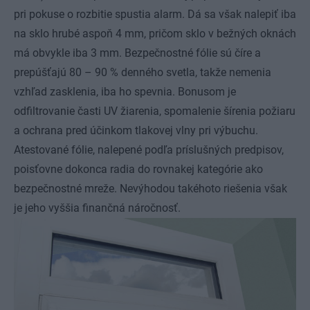
pri pokuse o rozbitie spustia alarm. Dá sa však nalepiť iba
na sklo hrubé aspoň 4 mm, pričom sklo v bežných oknách
má obvykle iba 3 mm. Bezpečnostné fólie sú číre a
prepúšťajú 80 – 90 % denného svetla, takže nemenia
vzhľad zasklenia, iba ho spevnia. Bonusom je
odfiltrovanie časti UV žiarenia, spomalenie šírenia požiaru
a ochrana pred účinkom tlakovej vlny pri výbuchu.
Atestované fólie, nalepené podľa príslušných predpisov,
poisťovne dokonca radia do rovnakej kategórie ako
bezpečnostné mreže. Nevýhodou takéhoto riešenia však
je jeho vyššia finančná náročnosť.