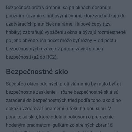
Bezpečnosť proti vlámaniu sa pri oknách dosahuje
použitím kovania s hríbovými čapmi, ktoré zachádzajú do
uzatváracích platničiek na ráme. Hríbové čapy (tzv.
hríbiky) zabraňujú vypáčeniu okna a bývajú rozmiestnené
po jeho obvode. Ich počet môže byť rôzny – od počtu
bezpečnostných uzáverov pritom závisí stupeň
bezpečnosti (až do RC2).
Bezpečnostné sklo
Súčasťou okien odolných proti vlámaniu by malo byť aj
bezpečnostné zasklenie – rôzne bezpečnostné sklá sú
zaradené do bezpečnostných tried podľa toho, ako dlho
dokážu vzdorovať priamemu útoku hrubou silou. V
ponuke sú sklá, ktoré odolajú pokusom o prerazenie
hodeným predmetom, guľkám zo strelných zbraní či