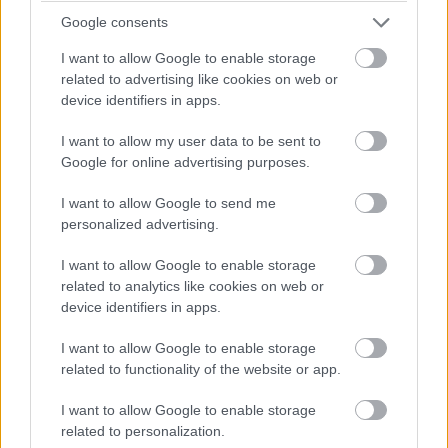
Tam, kde je použitie mreží problematické alebo
Google consents
neestetické – napríklad pri veľkých zasklených plochách,
I want to allow Google to enable storage
môžu byť skvelým prostriedkom na zaistenie bezpečnosti
related to advertising like cookies on web or
zasúvacie panely. Sú síce u nás menej známym, no veľmi
device identifiers in apps.
účinným riešením. Môžu byť drevené, kovové alebo z
I want to allow my user data to be sent to
vrstveného skla, nainštalované zvonka aj zvnútra.
Google for online advertising purposes.
Všetky spomenuté bezpečnostné „prílepky“ však
I want to allow Google to send me
spravidla predstavujú výrazný zásah do vzhľadu domu,
personalized advertising.
preto by ste pri ich výbere mali zvážiť okrem ich prvoradej
I want to allow Google to enable storage
ochrannej funkcie aj estetické hľadisko.
related to analytics like cookies on web or
device identifiers in apps.
Autorka článku pôsobí na Ústave ekologickej a
I want to allow Google to enable storage
experimentálnej architektúry na Fakulte architektúry STU
related to functionality of the website or app.
v Bratislave. Venuje sa problematike prevencie a
znižovania kriminality architektonickými prostriedkami.
I want to allow Google to enable storage
related to personalization.
Kategória:
Okná
Stavba a rekonštrukcia