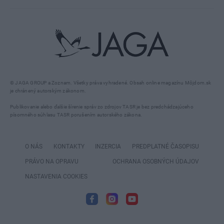
© JAGA GROUP a Zoznam. Všetky práva vyhradené. Obsah online magazínu Môjdom.sk
je chránený autorským zákonom.
Publikovanie alebo ďalšie šírenie správ zo zdrojov TASR je bez predchádzajúceho
písomného súhlasu TASR porušením autorského zákona.
O NÁS
KONTAKTY
INZERCIA
PREDPLATNÉ ČASOPISU
PRÁVO NA OPRAVU
OCHRANA OSOBNÝCH ÚDAJOV
NASTAVENIA COOKIES