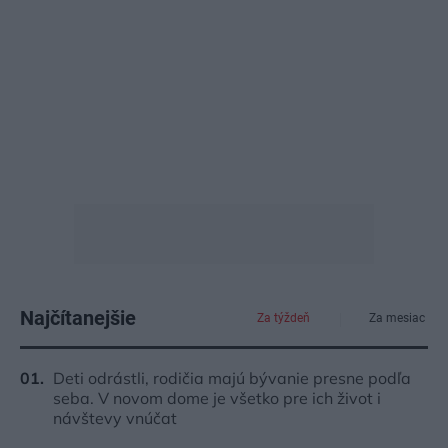
Najčítanejšie
Za týždeň
Za mesiac
Deti odrástli, rodičia majú bývanie presne podľa
seba. V novom dome je všetko pre ich život i
návštevy vnúčat