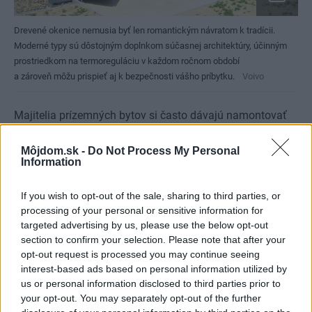
Drevené okenice nemusia byť len romantickým návratom k tradícii.
Moderné typy sú dôstojným doplnkom súčasnej architektúry, účinným
prostriedkom na termoreguláciu v každom ročnom období
a zároveň môžu prispieť aj k bezpečnosti vášho príbytku.
Voivo
Majitelia prízemných bytov si často dávajú namontovať
na okná i balkóny mreže. Takéto riešenie je však
Môjdom.sk -
Do Not Process My Personal
vhodnejšie pre nebytové priestory. Ak sa predsa len pre
Information
mreže rozhodnete, mali by byť pevne ukotvené (aspoň 14
cm do hĺbky muriva), tyče by mali mať priemer 10 – 12
If you wish to opt-out of the sale, sharing to third parties, or
processing of your personal or sensitive information for
mm a ich spoje by mali byť nerozoberateľné. Mali by ste
targeted advertising by us, please use the below opt-out
tiež zvážiť, či svojou mrežou nevytvoríte „rebrík“ na vyššie
section to confirm your selection. Please note that after your
podlažie.
opt-out request is processed you may continue seeing
interest-based ads based on personal information utilized by
us or personal information disclosed to third parties prior to
your opt-out. You may separately opt-out of the further