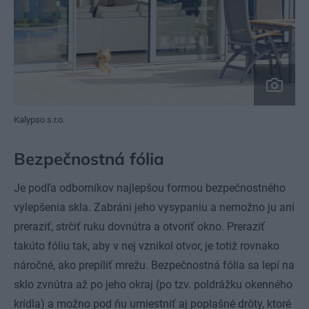
Kalypso s.r.o.
Bezpečnostná fólia
Je podľa odborníkov najlepšou formou bezpečnostného
vylepšenia skla. Zabráni jeho vysypaniu a nemožno ju ani
preraziť, strčiť ruku dovnútra a otvoriť okno. Preraziť
takúto fóliu tak, aby v nej vznikol otvor, je totiž rovnako
náročné, ako prepíliť mrežu. Bezpečnostná fólia sa lepí na
sklo zvnútra až po jeho okraj (po tzv. poldrážku okenného
krídla) a možno pod ňu umiestniť aj poplašné drôty, ktoré