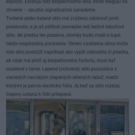
explózii. Existujú tiež bezpečnostné sklá, ktoré reagujú na
chvenie – spustia signalizačné zariadenie.
Tvrdené alebo kalené sklo má zvýšenú odolnosť proti
prasknutiu a je až päťkrát pevnejšie než bežné tabuľové
sklo. Ak predsa len praskne, úlomky budú malé a tupé,
takže nespôsobia poranenie. Okrem zasklenia okna môže
toto sklo poslúžiť napríklad ako výplň zábradlia či priečka,
ak však má plniť aj bezpečnostnú funkciu, musí byť
osadené v ráme. Lepené (vrstvené) sklo pozostáva z
viacerých navzájom zlepených sklených tabúľ, medzi
ktorými je pevná elastická fólia. Aj keď sa sklo rozbije,
črepiny ostanú k fólii prilepené.