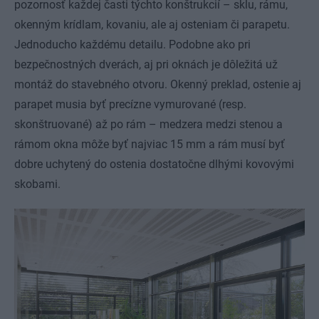
pozornosť každej časti týchto konštrukcií – sklu, rámu,
okenným krídlam, kovaniu, ale aj osteniam či parapetu.
Jednoducho každému detailu. Podobne ako pri
bezpečnostných dverách, aj pri oknách je dôležitá už
montáž do stavebného otvoru. Okenný preklad, ostenie aj
parapet musia byť precízne vymurované (resp.
skonštruované) až po rám – medzera medzi stenou a
rámom okna môže byť najviac 15 mm a rám musí byť
dobre uchytený do ostenia dostatočne dlhými kovovými
skobami.