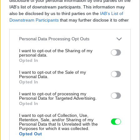
disclosure of your personal information by third parties on the
IAB’s list of downstream participants. This information may
also be disclosed by us to third parties on the
IAB’s List of
Downstream Participants
that may further disclose it to other
third parties.
Please note that this website/app uses one or more Google
Personal Data Processing Opt Outs
services and may gather and store information including but
not limited to your visit or usage behaviour. You may click to
I want to opt-out of the Sharing of my
personal data.
grant or deny consent to Google and its third-party tags to
Opted In
use your data for below specified purposes in below Google
consent section.
I want to opt-out of the Sale of my
Personal Data.
K bezpečnosti okien prispievajú aj integrované vetracie systémy, ktoré
Opted In
do interiéru privádzajú čerstvý vzduch aj cez zavreté okno – otvorené
okno je totiž pre votrelca skôr pozvánkou než prekážkou. Novinkou, ktorú
I want to opt-out of processing my
Personal Data for Targeted Advertising.
na náš trh priniesla značka Gretsch-Unitas, je možnosť vetrania
Opted In
veľkoplošnými zdvíhavo-posuvnými dverami pri súčasnom zabezpečení
prvku až do stupňa RC2. Bezpečnosť sa dá zvýšiť aj snímačmi
I want to opt-out of Collection, Use,
Retention, Sale, and/or Sharing of my
uzatvorenia okien a balkónových dverí, ktoré kontrolujú, či sú okná
Personal Data that Is Unrelated with the
zatvorené kľučkou, a nie iba pribuchnuté.
GU Slovensko
Purposes for which it was collected.
Opted Out