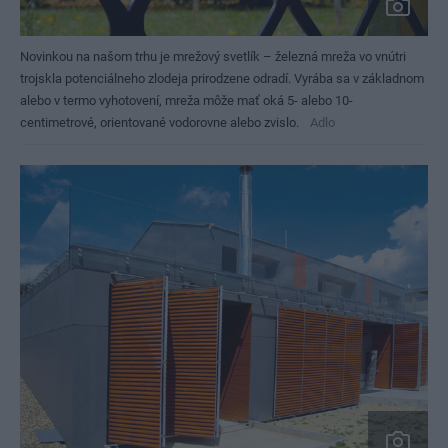
Novinkou na našom trhu je mrežový svetlík – železná mreža vo vnútri
trojskla potenciálneho zlodeja prirodzene odradí. Vyrába sa v základnom
alebo v termo vyhotovení, mreža môže mať oká 5- alebo 10-
centimetrové, orientované vodorovne alebo zvislo.
Adlo