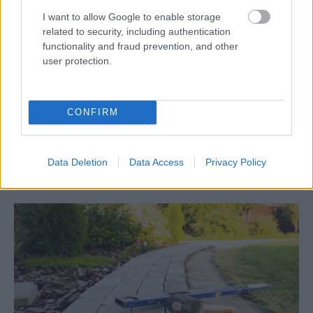
I want to allow Google to enable storage
Tagy:
bezpečnosť
stavba domu
related to security, including authentication
functionality and fraud prevention, and other
user protection.
Zdieľať článok
CONFIRM
Pozrite si viac
Data Deletion
Data Access
Privacy Policy