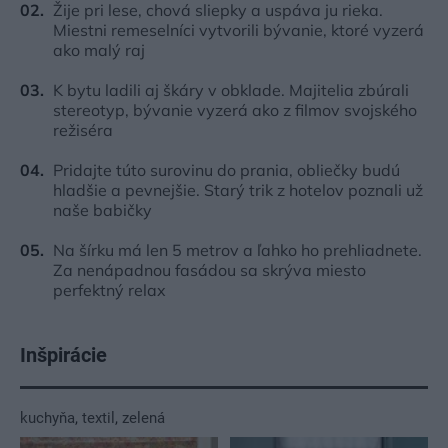
Žije pri lese, chová sliepky a uspáva ju rieka.
Miestni remeselníci vytvorili bývanie, ktoré vyzerá
ako malý raj
K bytu ladili aj škáry v obklade. Majitelia zbúrali
stereotyp, bývanie vyzerá ako z filmov svojského
režiséra
Pridajte túto surovinu do prania, obliečky budú
hladšie a pevnejšie. Starý trik z hotelov poznali už
naše babičky
Na šírku má len 5 metrov a ľahko ho prehliadnete.
Za nenápadnou fasádou sa skrýva miesto
perfektný relax
Inšpirácie
kuchyňa
,
textil
,
zelená