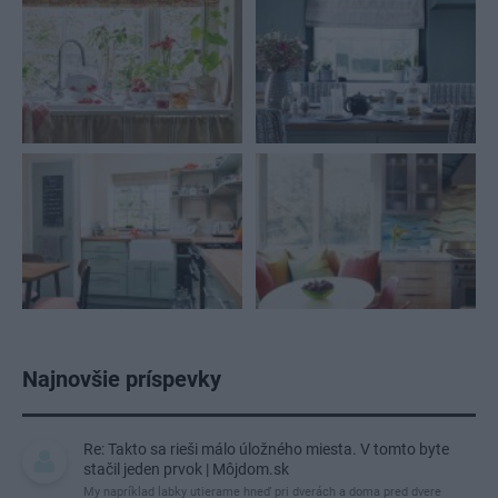
Najnovšie príspevky
Re: Takto sa rieši málo úložného miesta. V tomto byte
stačil jeden prvok | Môjdom.sk
My napríklad labky utierame hneď pri dverách a doma pred dvere