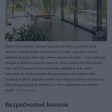
Štatisticky je najviac vlámaní cez terasové dvere a pivničné okná.
Okenné kovania v triede odolnosti RC2 sú však v ponuke v rôznych
vyhotoveniach pre rôzne typy okien a zasklených dverí – aj pre posuvno-
sklopné a zdvíhavo-posuvné elementy. Okná odolné proti vlámaniu by
mali mať tiež bezpečnostné zasklenie a dôležité je aj to, akým
spôsobom sú všetky súčasti okna zmontované do jedného celku
(izolačné dvojsklo, prípadne trojsklo býva vlepené alebo je zasklievacia
lišta zabezpečená proti vytlačeniu) a okno osadené do stavebného
otvoru.
GU Slovensko
Bezpečnostné kovanie