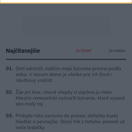
Najčítanejšie
Za týždeň
Za mesiac
Deti odrástli, rodičia majú bývanie presne podľa
seba. V novom dome je všetko pre ich život i
návštevy vnúčat
Žije pri lese, chová sliepky a uspáva ju rieka.
Miestni remeselníci vytvorili bývanie, ktoré vyzerá
ako malý raj
Pridajte túto surovinu do prania, obliečky budú
hladšie a pevnejšie. Starý trik z hotelov poznali už
naše babičky