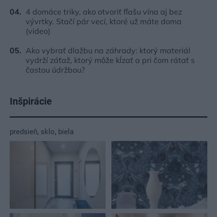
4 domáce triky, ako otvoriť fľašu vína aj bez
vývrtky. Stačí pár vecí, ktoré už máte doma
(video)
Ako vybrať dlažbu na záhrady: ktorý materiál
vydrží záťaž, ktorý môže kĺzať a pri čom rátať s
častou údržbou?
Inšpirácie
predsieň
,
sklo
,
biela