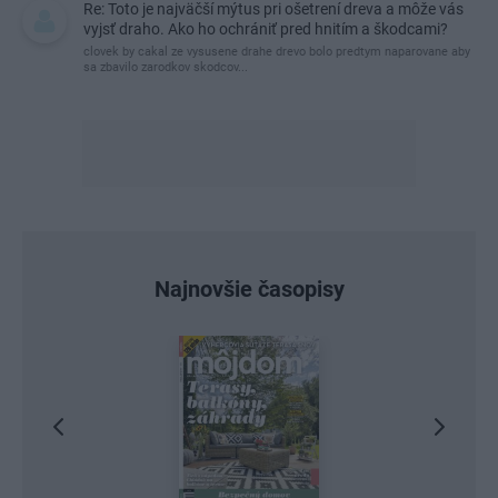
Re: Toto je najväčší mýtus pri ošetrení dreva a môže vás
vyjsť draho. Ako ho ochrániť pred hnitím a škodcami?
clovek by cakal ze vysusene drahe drevo bolo predtym naparovane aby
sa zbavilo zarodkov skodcov...
Najnovšie časopisy