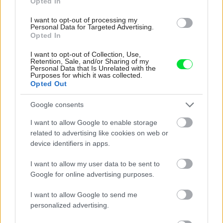
Opted In
I want to opt-out of processing my
Personal Data for Targeted Advertising.
Opted In
I want to opt-out of Collection, Use,
Retention, Sale, and/or Sharing of my
Personal Data that Is Unrelated with the
Purposes for which it was collected.
Opted Out
Google consents
I want to allow Google to enable storage
related to advertising like cookies on web or
device identifiers in apps.
1213151
dvere.eu, s. r. o.
I want to allow my user data to be sent to
Google for online advertising purposes.
6. Papier
I want to allow Google to send me
personalized advertising.
FerreroLegno venuje pozornosť spotrebe papiera: vďaka
integrovanému informačnému systému je možné zadávať