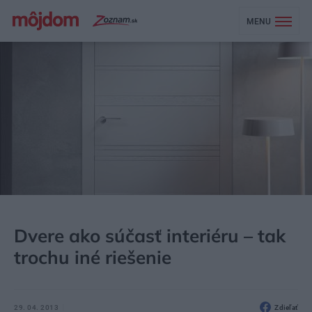
MENU
MÔJDOM
STAVBA A REKONŠTRUKCIA
DVERE, BRÁNY
Dvere ako súčasť interiéru – tak
trochu iné riešenie
29. 04. 2013
Zdieľať