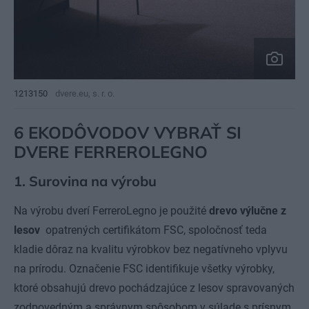
1213150
dvere.eu, s. r. o.
6 EKODÔVODOV VYBRAŤ SI
DVERE FERREROLEGNO
1. Surovina na výrobu
Na výrobu dverí FerreroLegno je použité
drevo výlučne z
lesov
opatrených certifikátom FSC, spoločnosť teda
kladie dôraz na kvalitu výrobkov bez negatívneho vplyvu
na prírodu. Označenie FSC identifikuje všetky výrobky,
ktoré obsahujú drevo pochádzajúce z lesov spravovaných
zodpovedným a správnym spôsobom v súlade s prísnym