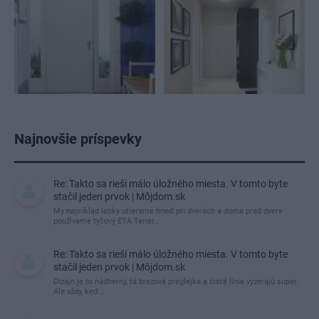
Najnovšie príspevky
Re: Takto sa rieši málo úložného miesta. V tomto byte
stačil jeden prvok | Môjdom.sk
My napríklad labky utierame hneď pri dverách a doma pred dvere
používame tyčový ETA Terier…
Re: Takto sa rieši málo úložného miesta. V tomto byte
stačil jeden prvok | Môjdom.sk
Dizajn je to nádherný, tá brezová preglejka a čisté línie vyzerajú super.
Ale vždy, keď…