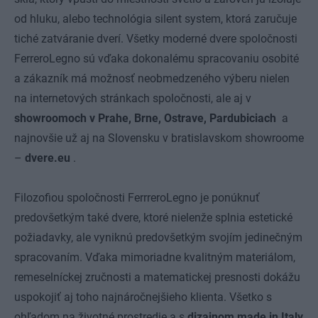
od hluku, alebo technológia silent system, ktorá zaručuje
tiché zatváranie dverí. Všetky moderné dvere spoločnosti
FerreroLegno sú vďaka dokonalému spracovaniu osobité
a zákazník má možnosť neobmedzeného výberu nielen
na internetových stránkach spoločnosti, ale aj v
showroomoch v Prahe, Brne, Ostrave, Pardubiciach
a
najnovšie už aj na Slovensku v bratislavskom showroome
–
dvere.eu
.
Filozofiou spoločnosti FerrreroLegno je ponúknuť
predovšetkým také dvere, ktoré nielenže splnia estetické
požiadavky, ale vyniknú predovšetkým svojím jedinečným
spracovaním. Vďaka mimoriadne kvalitným materiálom,
remeselníckej zručnosti a matematickej presnosti dokážu
uspokojiť aj toho najnáročnejšieho klienta. Všetko s
ohľadom na životné prostredie a s
dizajnom made in Italy