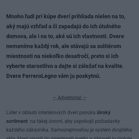
Mnoho ľudí pri kúpe dverí prihliada nielen na to,
aký majú vzhľad a či zapadajú do ich útulného
domova, ale i na to, aké sú ich vlastnosti. Dvere
nemeníme každý rok, ale stávajú sa solitérom
miestnosti na niekoľko desaťročí, preto si ich
vyberte starostlivo a dajte si záležať na kvalite.
Dvere FerreroLegno vám ju poskytnú.
— Advertorial —
Líder v oblasti interiérových dverí ponúka
široký
sortiment
na takej úrovni, aby uspokojil požiadavky
každého zákazníka. Samozrejmosťou je systém dvojitého
skla, ktorý vpustí do miestnosti svetlo a zároveň ju izoluje