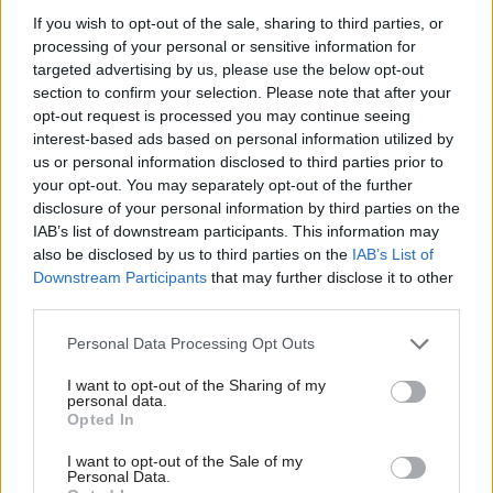
If you wish to opt-out of the sale, sharing to third parties, or
processing of your personal or sensitive information for
targeted advertising by us, please use the below opt-out
section to confirm your selection. Please note that after your
opt-out request is processed you may continue seeing
interest-based ads based on personal information utilized by
us or personal information disclosed to third parties prior to
your opt-out. You may separately opt-out of the further
disclosure of your personal information by third parties on the
IAB’s list of downstream participants. This information may
also be disclosed by us to third parties on the
IAB’s List of
1212717
FerreroLegno
Downstream Participants
that may further disclose it to other
third parties.
5. Odpad
Please note that this website/app uses one or more Google
Personal Data Processing Opt Outs
services and may gather and store information including but
Ďalším z cieľov, ktoré si výrobca FerreroLegno stanovil, je
not limited to your visit or usage behaviour. You may click to
I want to opt-out of the Sharing of my
obmedzovanie tvorby odpadu. Aktívne sa zapája do
personal data.
grant or deny consent to Google and its third-party tags to
Opted In
triedeného zberu a vo výrobnom procese recykluje 80 % z
use your data for below specified purposes in below Google
consent section.
I want to opt-out of the Sale of my
celkového množstva vyprodukovaného odpadu.
Personal Data.