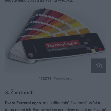
negatívneho vplyvu na kvalitu výrobku.
1212718
FerreroLegno
3. Životnosť
Dvere FerreroLegno
majú dlhodobú životnosť. Vďaka
tomu nemá ich životný cyklus negatívny dosah na životné