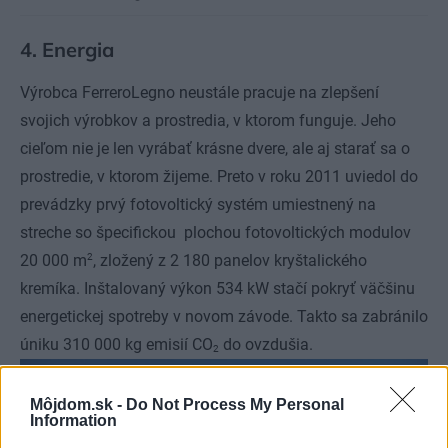
4. Energia
Výrobca FerreroLegno neustále pracuje na zlepšení
svojich výrobkov a prostredia, v ktorom funguje. Jeho
cieľom nie je len vyrábať krásne dvere, ale aj starať sa o
prostredie, v ktorom žijeme. Preto v roku 2011 uviedol do
prevádzky prvý fotovoltický systém umiestnený na
streche so špecifickou plochou fotovoltických modulov
2
20 000 m
, zložený z 2 180 panelov kryštalického
kremíka. Inštalovaný výkon 534 kW stačí pokryť väčšinu
energetickej spotreby v novom závode. Takto sa zabránilo
úniku 310 000 kg emisií CO
do ovzdušia.
2
Môjdom.sk -
Do Not Process My Personal
Information