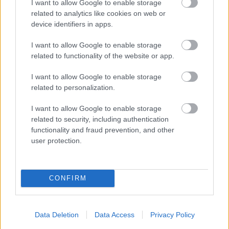
I want to allow Google to enable storage
objednávky prostredníctvom internetu. Automatické
related to analytics like cookies on web or
device identifiers in apps.
plánovanie výroby i špedícia tiež významne prispievajú k
úspore kancelárskeho papiera. Okrem toho sa vo
I want to allow Google to enable storage
related to functionality of the website or app.
FerreroLegno používa výlučne papier s certifikátom FSC.
I want to allow Google to enable storage
related to personalization.
Kontakt:
I want to allow Google to enable storage
dvere.eu, s. r. o.
related to security, including authentication
Ružová dolina 21/C, 821 08 Bratislava
functionality and fraud prevention, and other
user protection.
Tel: +421 919 222 777
www.dvere.eu
email:
obchod@dvere.eu
CONFIRM
Kategória:
Dvere, brány
Data Deletion
Data Access
Privacy Policy
Zdieľať článok