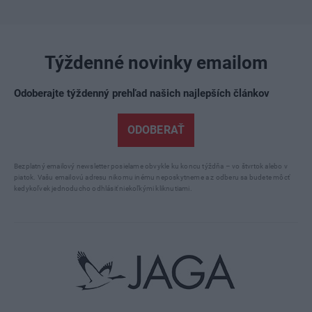
Týždenné novinky emailom
Odoberajte týždenný prehľad našich najlepších článkov
ODOBERAŤ
Bezplatný emailový newsletter posielame obvykle ku koncu týždňa – vo štvrtok alebo v
piatok. Vašu emailovú adresu nikomu inému neposkytneme a z odberu sa budete môcť
kedykoľvek jednoducho odhlásiť niekoľkými kliknutiami.