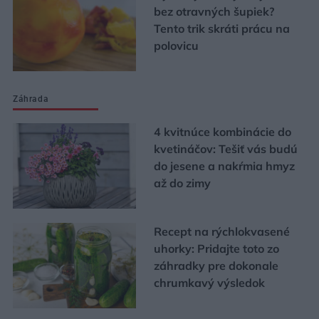
bez otravných šupiek?
Tento trik skráti prácu na
polovicu
Záhrada
4 kvitnúce kombinácie do
kvetináčov: Tešiť vás budú
do jesene a nakŕmia hmyz
až do zimy
Recept na rýchlokvasené
uhorky: Pridajte toto zo
záhradky pre dokonale
chrumkavý výsledok