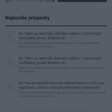
Najnovšie príspevky
Re: Takto sa rieši málo úložného miesta. V tomto byte
stačil jeden prvok | Môjdom.sk
My napríklad labky utierame hneď pri dverách a doma pred dvere
používame tyčový ETA Terier…
Re: Takto sa rieši málo úložného miesta. V tomto byte
stačil jeden prvok | Môjdom.sk
Dizajn je to nádherný, tá brezová preglejka a čisté línie vyzerajú super.
Ale vždy, keď…
Re: Toto je najväčší mýtus pri ošetrení dreva a môže vás
vyjsť draho. Ako ho ochrániť pred hnitím a škodcami?
clovek by cakal ze vysusene drahe drevo bolo predtym naparovane aby
sa zbavilo zarodkov skodcov...