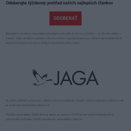
Odoberajte týždenný prehľad našich najlepších článkov
ODOBERAŤ
Bezplatný emailový newsletter posielame obvykle ku koncu týždňa – vo štvrtok alebo v
piatok. Vašu emailovú adresu nikomu inému neposkytneme a z odberu sa budete môcť
kedykoľvek jednoducho odhlásiť niekoľkými kliknutiami.
© JAGA GROUP a Zoznam. Všetky práva vyhradené. Obsah online magazínu Môjdom.sk
je chránený autorským zákonom.
Publikovanie alebo ďalšie šírenie správ zo zdrojov TASR je bez predchádzajúceho
písomného súhlasu TASR porušením autorského zákona.