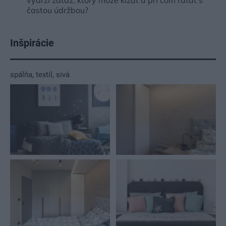
vydrží záťaž, ktorý môže kĺzať a pri čom rátať s
častou údržbou?
Inšpirácie
spálňa
,
textil
,
sivá