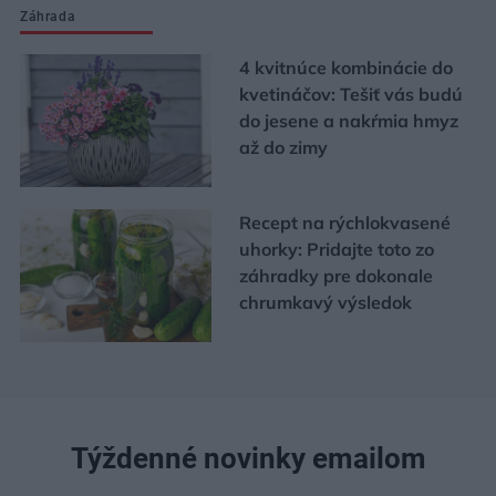
Záhrada
4 kvitnúce kombinácie do
kvetináčov: Tešiť vás budú
do jesene a nakŕmia hmyz
až do zimy
Recept na rýchlokvasené
uhorky: Pridajte toto zo
záhradky pre dokonale
chrumkavý výsledok
Týždenné novinky emailom