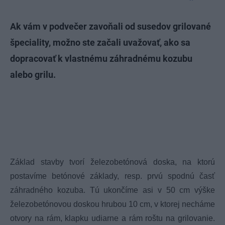
Ak vám v podvečer zavoňali od susedov grilované
špeciality, možno ste začali uvažovať, ako sa
dopracovať k vlastnému záhradnému kozubu
alebo grilu.
Základ stavby tvorí železobetónová doska, na ktorú
postavíme betónové základy, resp. prvú spodnú časť
záhradného kozuba. Tú ukončíme asi v 50 cm výške
železobetónovou doskou hrubou 10 cm, v ktorej necháme
otvory na rám, klapku udiarne a rám roštu na grilovanie.