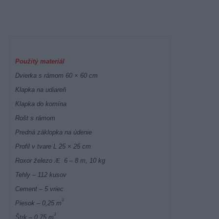
Použitý materiál
Dvierka s rámom 60 × 60 cm
Klapka na udiareň
Klapka do komína
Rošt s rámom
Predná záklopka na údenie
Profil v tvare L 25 × 25 cm
Roxor železo
Æ
6 – 8 m, 10 kg
Tehly – 112 kusov
Cement – 5 vriec
3
Piesok – 0,25 m
3
Štrk – 0,75 m