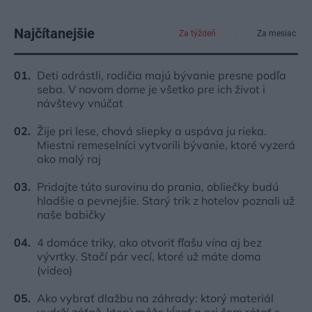
Najčítanejšie
Za týždeň
Za mesiac
Deti odrástli, rodičia majú bývanie presne podľa
seba. V novom dome je všetko pre ich život i
návštevy vnúčat
Žije pri lese, chová sliepky a uspáva ju rieka.
Miestni remeselníci vytvorili bývanie, ktoré vyzerá
ako malý raj
Pridajte túto surovinu do prania, obliečky budú
hladšie a pevnejšie. Starý trik z hotelov poznali už
naše babičky
4 domáce triky, ako otvoriť fľašu vína aj bez
vývrtky. Stačí pár vecí, ktoré už máte doma
(video)
Ako vybrať dlažbu na záhrady: ktorý materiál