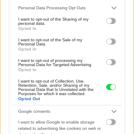
Please note that this website/app uses one or more Google
Personal Data Processing Opt Outs
services and may gather and store information including but
4 domáce triky, ako otvoriť fľašu vína aj
not limited to your visit or usage behaviour. You may click to
I want to opt-out of the Sharing of my
bez vývrtky. Stačí pár vecí, ktoré už máte
personal data.
grant or deny consent to Google and its third-party tags to
Opted In
doma (video)
use your data for below specified purposes in below Google
consent section.
I want to opt-out of the Sale of my
Personal Data.
Opted In
I want to opt-out of processing my
Personal Data for Targeted Advertising.
Opted In
I want to opt-out of Collection, Use,
Retention, Sale, and/or Sharing of my
Personal Data that Is Unrelated with the
Purposes for which it was collected.
Opted Out
Google consents
I want to allow Google to enable storage
related to advertising like cookies on web or