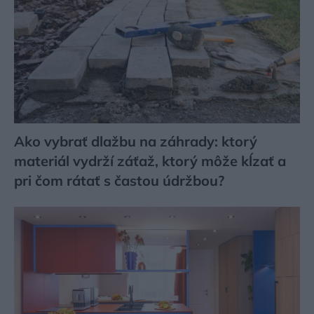
Ako vybrať dlažbu na záhrady: ktorý
materiál vydrží záťaž, ktorý môže kĺzať a
pri čom rátať s častou údržbou?