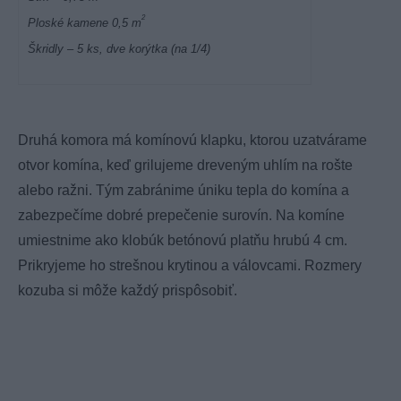
2
Ploské kamene 0,5 m
Škridly – 5 ks, dve korýtka (na 1/4)
Druhá komora má komínovú klapku, ktorou uzatvárame
otvor komína, keď grilujeme dreveným uhlím na rošte
alebo ražni. Tým zabránime úniku tepla do komína a
zabezpečíme dobré prepečenie surovín. Na komíne
umiestnime ako klobúk betónovú platňu hrubú 4 cm.
Prikryjeme ho strešnou krytinou a válovcami. Rozmery
kozuba si môže každý prispôsobiť.