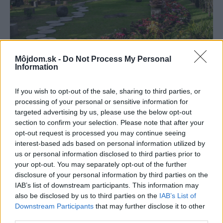
Žije pri lese, chová sliepky a uspáva ju
Môjdom.sk -
Do Not Process My Personal
rieka. Miestni remeselníci vytvorili bývanie,
Information
ktoré vyzerá ako malý raj
If you wish to opt-out of the sale, sharing to third parties, or
processing of your personal or sensitive information for
targeted advertising by us, please use the below opt-out
section to confirm your selection. Please note that after your
opt-out request is processed you may continue seeing
interest-based ads based on personal information utilized by
us or personal information disclosed to third parties prior to
your opt-out. You may separately opt-out of the further
disclosure of your personal information by third parties on the
IAB’s list of downstream participants. This information may
also be disclosed by us to third parties on the
IAB’s List of
Downstream Participants
that may further disclose it to other
third parties.