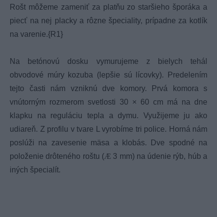
Rošt môžeme zameniť za platňu zo staršieho šporáka a
piecť na nej placky a rôzne špeciality, prípadne za kotlík
na varenie.{R1}
Na betónovú dosku vymurujeme z bielych tehál
obvodové múry kozuba (lepšie sú lícovky). Predelením
tejto časti nám vzniknú dve komory. Prvá komora s
vnútorným rozmerom svetlosti 30 × 60 cm má na dne
klapku na reguláciu tepla a dymu. Využijeme ju ako
udiareň. Z profilu v tvare L vyrobíme tri police. Horná nám
poslúži na zavesenie mäsa a klobás. Dve spodné na
položenie drôteného roštu (
Æ
3 mm) na údenie rýb, húb a
iných špecialít.