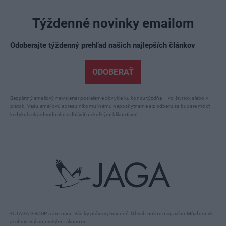
Týždenné novinky emailom
Odoberajte týždenný prehľad našich najlepších článkov
ODOBERAŤ
Bezplatný emailový newsletter posielame obvykle ku koncu týždňa – vo štvrtok alebo v
piatok. Vašu emailovú adresu nikomu inému neposkytneme a z odberu sa budete môcť
kedykoľvek jednoducho odhlásiť niekoľkými kliknutiami.
© JAGA GROUP a Zoznam. Všetky práva vyhradené. Obsah online magazínu Môjdom.sk
je chránený autorským zákonom.