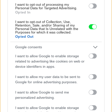
hladšie a pevnejšie. Starý trik z hotelov poznali už
I want to opt-out of processing my
naše babičky
Personal Data for Targeted Advertising.
Opted In
Kedysi boli veľkým trendom, dnes sa im radšej
vyhnite. Týchto 7 vecí robí vašu obývačku
I want to opt-out of Collection, Use,
zastaralou
Retention, Sale, and/or Sharing of my
Personal Data that Is Unrelated with the
Purposes for which it was collected.
Opted Out
Inšpirácie
Google consents
I want to allow Google to enable storage
kúpeľňa
,
drevo
,
zelená
related to advertising like cookies on web or
device identifiers in apps.
I want to allow my user data to be sent to
Google for online advertising purposes.
I want to allow Google to send me
personalized advertising.
I want to allow Google to enable storage