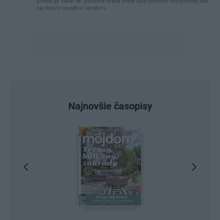
clovek by cakal ze vysusene drahe drevo bolo predtym naparovane aby
sa zbavilo zarodkov skodcov...
Najnovšie časopisy