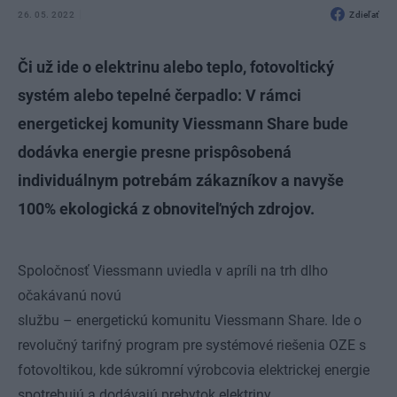
26. 05. 2022
Zdieľať
Či už ide o elektrinu alebo teplo, fotovoltický
systém alebo tepelné čerpadlo: V rámci
energetickej komunity Viessmann Share bude
dodávka energie presne prispôsobená
individuálnym potrebám zákazníkov a navyše
100% ekologická z obnoviteľných zdrojov.
Spoločnosť Viessmann uviedla v apríli na trh dlho
očakávanú novú
službu – energetickú komunitu Viessmann Share. Ide o
revolučný tarifný program pre systémové riešenia OZE s
fotovoltikou, kde súkromní výrobcovia elektrickej energie
spotrebujú a dodávajú prebytok elektriny