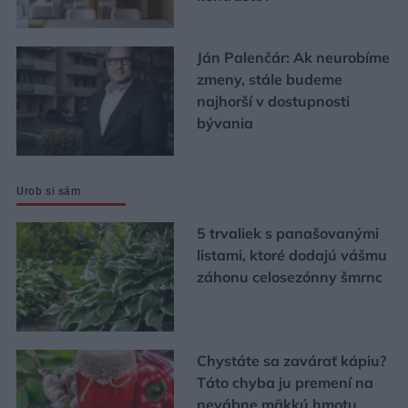
Ján Palenčár: Ak neurobíme
zmeny, stále budeme
najhorší v dostupnosti
bývania
Urob si sám
5 trvaliek s panašovanými
listami, ktoré dodajú vášmu
záhonu celosezónny šmrnc
Chystáte sa zavárať kápiu?
Táto chyba ju premení na
nevábne mäkkú hmotu