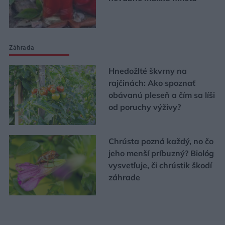
Záhrada
Hnedožlté škvrny na
rajčinách: Ako spoznať
obávanú pleseň a čím sa líši
od poruchy výživy?
Chrústa pozná každý, no čo
jeho menší príbuzný? Biológ
vysvetľuje, či chrústik škodí
záhrade