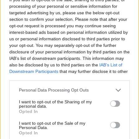
processing of your personal or sensitive information for
targeted advertising by us, please use the below opt-out
section to confirm your selection. Please note that after your
opt-out request is processed you may continue seeing
interest-based ads based on personal information utilized by
Najčítanejšie
us or personal information disclosed to third parties prior to
Za týždeň
Za mesiac
your opt-out. You may separately opt-out of the further
disclosure of your personal information by third parties on the
Deti odrástli, rodičia majú bývanie presne podľa
IAB’s list of downstream participants. This information may
seba. V novom dome je všetko pre ich život i
also be disclosed by us to third parties on the
IAB’s List of
návštevy vnúčat
Downstream Participants
that may further disclose it to other
third parties.
Žije pri lese, chová sliepky a uspáva ju rieka.
Please note that this website/app uses one or more Google
Miestni remeselníci vytvorili bývanie, ktoré vyzerá
Personal Data Processing Opt Outs
ako malý raj
services and may gather and store information including but
not limited to your visit or usage behaviour. You may click to
I want to opt-out of the Sharing of my
personal data.
K bytu ladili aj škáry v obklade. Majitelia zbúrali
grant or deny consent to Google and its third-party tags to
Opted In
stereotyp, bývanie vyzerá ako z filmov svojského
use your data for below specified purposes in below Google
režiséra
consent section.
I want to opt-out of the Sale of my
Personal Data.
Pridajte túto surovinu do prania, obliečky budú
Opted In