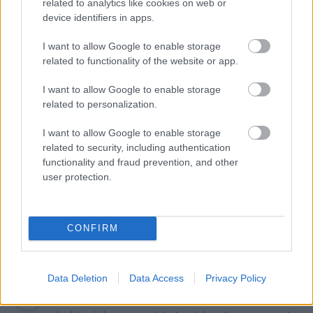
related to analytics like cookies on web or
device identifiers in apps.
I want to allow Google to enable storage
related to functionality of the website or app.
I want to allow Google to enable storage
Najnovšie príspevky
related to personalization.
I want to allow Google to enable storage
related to security, including authentication
Re: Takto sa rieši málo úložného miesta. V tomto byte
functionality and fraud prevention, and other
stačil jeden prvok | Môjdom.sk
user protection.
My napríklad labky utierame hneď pri dverách a doma pred dvere
používame tyčový ETA Terier…
Re: Takto sa rieši málo úložného miesta. V tomto byte
CONFIRM
stačil jeden prvok | Môjdom.sk
Dizajn je to nádherný, tá brezová preglejka a čisté línie vyzerajú super.
Ale vždy, keď…
Data Deletion
Data Access
Privacy Policy
Re: Toto je najväčší mýtus pri ošetrení dreva a môže vás
vyjsť draho. Ako ho ochrániť pred hnitím a škodcami?