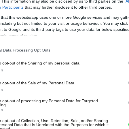
. This information may also be disclosed by us to third parties on the
IA
Participants
that may further disclose it to other third parties.
 that this website/app uses one or more Google services and may gath
including but not limited to your visit or usage behaviour. You may click 
 to Google and its third-party tags to use your data for below specifi
ogle consent section.
l Data Processing Opt Outs
o opt-out of the Sharing of my personal data.
In
o opt-out of the Sale of my Personal Data.
Môj dom Špeciál 02/2026
In
to opt-out of processing my Personal Data for Targeted
ing.
In
Nová generácia tepelných čerpadiel
Viessmann
o opt-out of Collection, Use, Retention, Sale, and/or Sharing
ersonal Data that Is Unrelated with the Purposes for which it
lected.