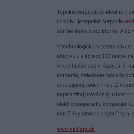
Tepelné čerpadlá sú ideálne nie
chladivu je tepelné čerpadlo
aro
staršie domy s radiátormi. A čo
V technologickom centre v Nemec
absolvujú viac ako 300 testov na
o test funkčnosti v rôznych klim
starnutia, striedanie ročných obd
striekajúcej vode i hmle. Životno
nepretržitej prevádzky, u kompo
elektromagnetickú kompatibilitu,
nerušili vykurovacie systémy a ic
www.vaillant.sk