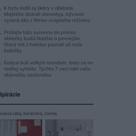
K bytu ladili aj škáry v obklade.
Majitelia zbúrali stereotyp, bývanie
vyzerá ako z filmov svojského režiséra
Pridajte túto surovinu do prania,
obliečky budú hladšie a pevnejšie.
Starý trik z hotelov poznali už naše
babičky
Kedysi boli veľkým trendom, dnes sa im
radšej vyhnite. Týchto 7 vecí robí vašu
obývačku zastaralou
špirácie
ývacia izba
,
keramika
,
čierna