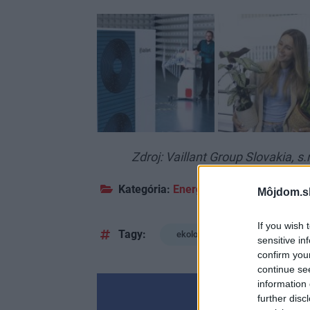
Zdroj: Vaillant Group Slovakia, s.r
Kategória:
Energia
Môjdom.s
If you wish 
Tagy:
ekologické vykurovanie
sensitive in
confirm you
continue se
information 
further disc