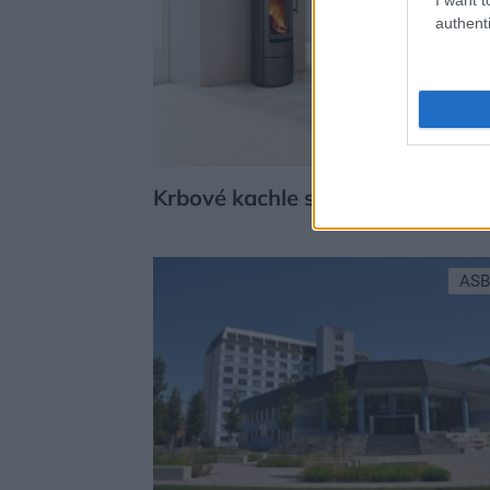
authenti
Krbové kachle s teplovodným vý
ASB