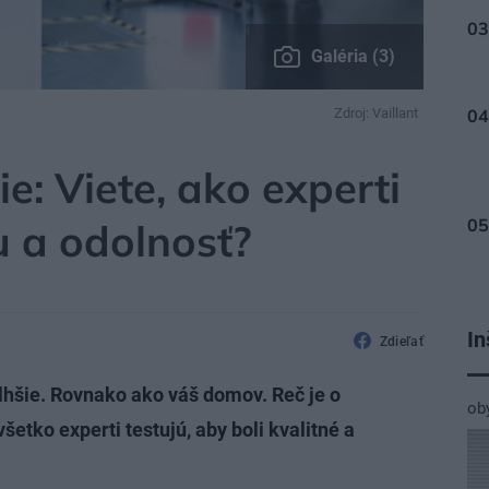
Galéria (3)
Zdroj: Vaillant
A
e: Viete, ako experti
tu a odolnosť?
In
Zdieľať
dlhšie. Rovnako ako váš domov. Reč je o
ob
šetko experti testujú, aby boli kvalitné a