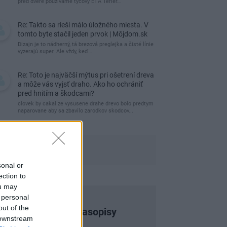
pred dvere používame tyčový ETA Terier…
Re: Takto sa rieši málo úložného miesta. V
tomto byte stačil jeden prvok | Môjdom.sk
Dizajn je to nádherný, tá brezová preglejka a čisté línie
vyzerajú super. Ale vždy, keď…
Re: Toto je najväčší mýtus pri ošetrení dreva
a môže vás vyjsť draho. Ako ho ochrániť
pred hnitím a škodcami?
clovek by cakal ze vysusene drahe drevo bolo predtym
naparovane aby sa zbavilo zarodkov skodcov...
sonal or
ection to
ou may
 personal
out of the
Najnovšie časopisy
 downstream