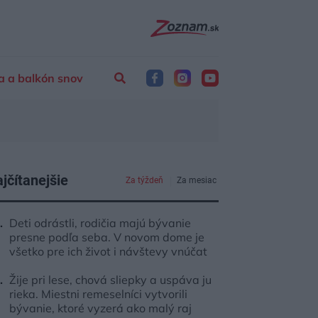
a a balkón snov
jčítanejšie
Za týždeň
Za mesiac
Deti odrástli, rodičia majú bývanie
presne podľa seba. V novom dome je
všetko pre ich život i návštevy vnúčat
Žije pri lese, chová sliepky a uspáva ju
rieka. Miestni remeselníci vytvorili
bývanie, ktoré vyzerá ako malý raj