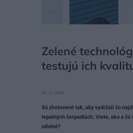
MÔJDOM
STAVBA A REKONŠTRUKCIA
ENERGI
Zelené technológi
testujú ich kvali
24. 11. 2023
Sú zhotovené tak, aby vydržali čo naj
tepelných čerpadlách. Viete, ako a čo v
odolné?