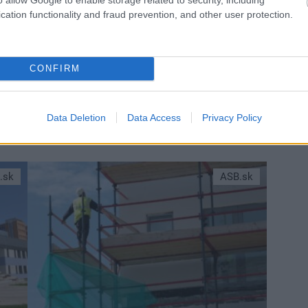
cation functionality and fraud prevention, and other user protection.
CONFIRM
Data Deletion
Data Access
Privacy Policy
menníkom ako cesta z energetickej krízy
.sk
ASB.sk