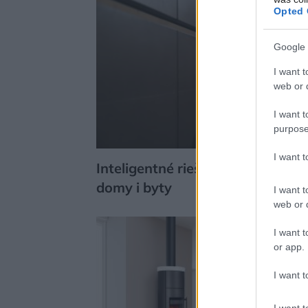
Opted 
Google 
I want t
web or d
I want t
purpose
I want 
Inteligentné riešenie pre rodinné
domy i byty
I want t
web or d
I want t
or app.
I want t
I want t