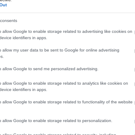
Out
consents
o allow Google to enable storage related to advertising like cookies on
evice identifiers in apps.
o allow my user data to be sent to Google for online advertising
s.
to allow Google to send me personalized advertising.
Správny výber obehového čerpadla
vám môže ušetriť viac ako sto eur
o allow Google to enable storage related to analytics like cookies on
ročne
evice identifiers in apps.
o allow Google to enable storage related to functionality of the website
o allow Google to enable storage related to personalization.
o allow Google to enable storage related to security, including