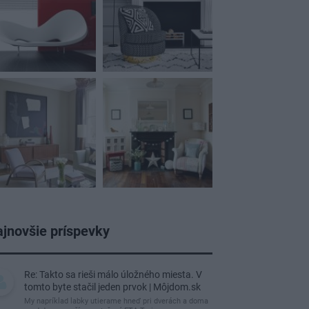
jnovšie príspevky
Re: Takto sa rieši málo úložného miesta. V
tomto byte stačil jeden prvok | Môjdom.sk
My napríklad labky utierame hneď pri dverách a doma