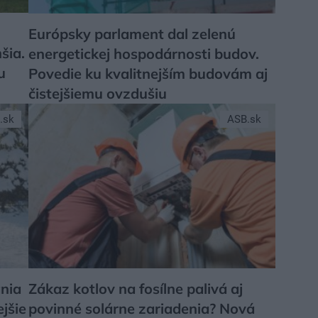
Európsky parlament dal zelenú
šia.
energetickej hospodárnosti budov.
u
Povedie ku kvalitnejším budovám aj
čistejšiemu ovzdušiu
.sk
ASB.sk
ania
Zákaz kotlov na fosílne palivá aj
jšie
povinné solárne zariadenia? Nová