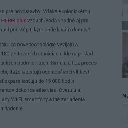
len pre novostavby. Vďaka ekologickému
THERM plus
vzduch/voda vhodné aj pre
 musí podstúpiť, kým príde k vám domov?
ku sa nové technológie vyvíjajú a
 180 testovacích staniciach. Ide napríklad
atických podmienkach. Simulujú tiež proces
obí, dážď a zisťujú odolnosť voči vlhkosti,
sť experti testujú do 15 000 hodín
nentov dokonca ešte viac. Overujú aj
Na
 aby Wi-Fi, smartfóny a iné zariadenia
h riadenie.