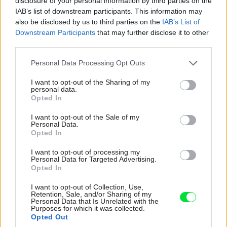
disclosure of your personal information by third parties on the
IAB’s list of downstream participants. This information may
also be disclosed by us to third parties on the
IAB’s List of
Downstream Participants
that may further disclose it to other
third parties.
Please note that this website/app uses one or more Google
Personal Data Processing Opt Outs
services and may gather and store information including but
not limited to your visit or usage behaviour. You may click to
I want to opt-out of the Sharing of my
254448
personal data.
grant or deny consent to Google and its third-party tags to
Opted In
use your data for below specified purposes in below Google
consent section.
I want to opt-out of the Sale of my
Takže nezatracujte svoju paranoju, a ak ňou netrpíte,
Personal Data.
Opted In
aspoň si ju na chvíľu požičajte, kým si nevyberiete
I want to opt-out of processing my
skutočne ten najvhodnejší byt. Bez kompromisov to asi
Personal Data for Targeted Advertising.
nepôjde, ale nedajte sa ovplyvniť iba cenou, uvoľnite aj
Opted In
svoje emócie, no najmä – nestrácajte hlavu!
I want to opt-out of Collection, Use,
Retention, Sale, and/or Sharing of my
Personal Data that Is Unrelated with the
Purposes for which it was collected.
Opted Out
ZDROJ:
môj dom
JAGA GROUP, s.r.o.