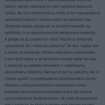
centra“, ale len málokedy je v tom zarátaná dopravná
špička. Ak už je stavba hotová, nikdy si byt nepozerajte vo
večerných hodinách. Denné svetlo vám prezradí viac.
Obzerajte detaily, pýtajte sa na použité materiály, na
certifikáty, či sa skutočne použili deklarované materiály.
A pýtajte sa aj susedov a v okolí. Obzrite si občiansku
vybavenosť. Sú v blízkosti potraviny? Ak áno, vojdite dnu
a zistite, čo predávajú. Možno majú iba to najnutnejšie
a pre väčší nákup si aj tak budete musieť sadať do auta
a presúvať sa niekoľko kilometrov k najbližšiemu
obchodnému stredisku. Nemusí to byť na prekážku, len si
musíte ujasniť, čo potrebujete ku každodennému životu.
Niekomu môže práve blízkosť obchodného centra
prekážať pre zvýšenú koncentráciu ľudí a tiež možné
ranné rušenie pri dodávke tovaru. Ak máte školopovinné
deti a tešíte sa, že škola je priamo pod oknami nového