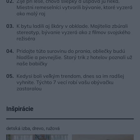
Žije pri lese, chová sliepky a uspáva ju rieka.
Miestni remeselníci vytvorili bývanie, ktoré vyzerá
ako malý raj
K bytu ladili aj škáry v obklade. Majitelia zbúrali
stereotyp, bývanie vyzerá ako z filmov svojského
režiséra
Pridajte túto surovinu do prania, obliečky budú
hladšie a pevnejšie. Starý trik z hotelov poznali už
naše babičky
Kedysi boli veľkým trendom, dnes sa im radšej
vyhnite. Týchto 7 vecí robí vašu obývačku
zastaralou
Inšpirácie
detská izba
,
drevo
,
ružová