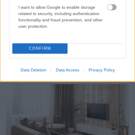
I want to allow Google to enable storage
related to security, including authentication
functionality and fraud prevention, and other
user protection.
CONFIRM
4 domáce triky, ako otvoriť fľašu vína aj
bez vývrtky. Stačí pár vecí, ktoré už máte
Data Deletion
Data Access
Privacy Policy
doma (video)