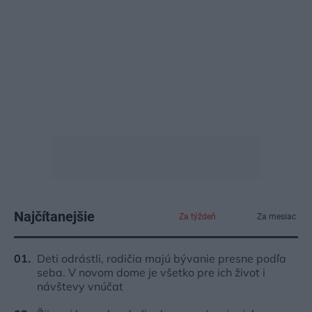
Najčítanejšie
Za týždeň
Za mesiac
Deti odrástli, rodičia majú bývanie presne podľa
seba. V novom dome je všetko pre ich život i
návštevy vnúčat