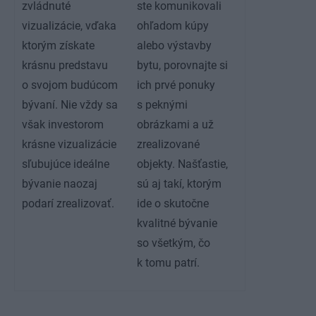
zvládnuté
ste komunikovali
vizualizácie, vďaka
ohľadom kúpy
ktorým získate
alebo výstavby
krásnu predstavu
bytu, porovnajte si
o svojom budúcom
ich prvé ponuky
bývaní. Nie vždy sa
s peknými
však investorom
obrázkami a už
krásne vizualizácie
zrealizované
sľubujúce ideálne
objekty. Našťastie,
bývanie naozaj
sú aj takí, ktorým
podarí zrealizovať.
ide o skutočne
kvalitné bývanie
so všetkým, čo
k tomu patrí.