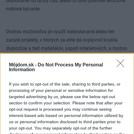
ubytovanie na určitý čas, alebo to bolo plánové skutočne
rodinné bývanie.
Druhou možnosťou je využiť nedostavané alebo len
začaté projekty, v ktorých sa ešte dá ovplyvniť kvalita
dispozície a tiež materiálov, aspoň interiérových, a možno
si trochu ustrážiť aj kvalitu práce. Tu si však treba dať
Môjdom.sk -
Do Not Process My Personal
pozor na solventnosť investora a záruky dostavania
Information
celého projektu.
If you wish to opt-out of the sale, sharing to third parties, or
processing of your personal or sensitive information for
targeted advertising by us, please use the below opt-out
section to confirm your selection. Please note that after your
opt-out request is processed you may continue seeing
interest-based ads based on personal information utilized by
us or personal information disclosed to third parties prior to
your opt-out. You may separately opt-out of the further