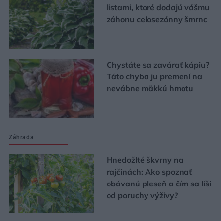
listami, ktoré dodajú vášmu
záhonu celosezónny šmrnc
Chystáte sa zavárať kápiu?
Táto chyba ju premení na
nevábne mäkkú hmotu
Záhrada
Hnedožlté škvrny na
rajčinách: Ako spoznať
obávanú pleseň a čím sa líši
od poruchy výživy?