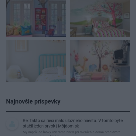
Najnovšie príspevky
Re: Takto sa rieši málo úložného miesta. V tomto byte
stačil jeden prvok | Môjdom.sk
My napríklad labky utierame hneď pri dverách a doma pred dvere