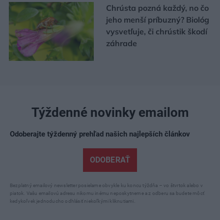
Chrústa pozná každý, no čo
jeho menší príbuzný? Biológ
vysvetľuje, či chrústik škodí
záhrade
Týždenné novinky emailom
Odoberajte týždenný prehľad našich najlepších článkov
ODOBERAŤ
Bezplatný emailový newsletter posielame obvykle ku koncu týždňa – vo štvrtok alebo v
piatok. Vašu emailovú adresu nikomu inému neposkytneme a z odberu sa budete môcť
kedykoľvek jednoducho odhlásiť niekoľkými kliknutiami.