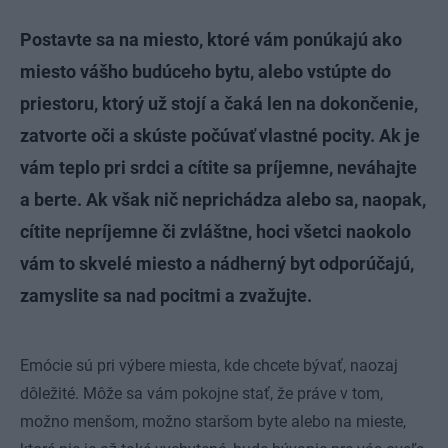
Postavte sa na miesto, ktoré vám ponúkajú ako
miesto vášho budúceho bytu, alebo vstúpte do
priestoru, ktorý už stojí a čaká len na dokončenie,
zatvorte oči a skúste počúvať vlastné pocity. Ak je
vám teplo pri srdci a cítite sa príjemne, neváhajte
a berte. Ak však nič neprichádza alebo sa, naopak,
cítite nepríjemne či zvláštne, hoci všetci naokolo
vám to skvelé miesto a nádherný byt odporúčajú,
zamyslite sa nad pocitmi a zvažujte.
Emócie sú pri výbere miesta, kde chcete bývať, naozaj
dôležité. Môže sa vám pokojne stať, že práve v tom,
možno menšom, možno staršom byte alebo na mieste,