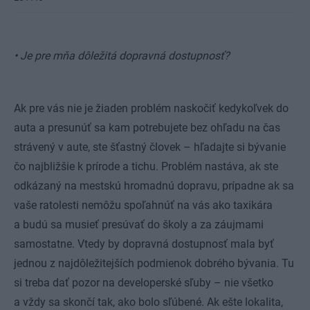
• Je pre mňa dôležitá dopravná dostupnosť?
Ak pre vás nie je žiaden problém naskočiť kedykoľvek do
auta a presunúť sa kam potrebujete bez ohľadu na čas
strávený v aute, ste šťastný človek – hľadajte si bývanie
čo najbližšie k prírode a tichu. Problém nastáva, ak ste
odkázaný na mestskú hromadnú dopravu, prípadne ak sa
vaše ratolesti nemôžu spoľahnúť na vás ako taxikára
a budú sa musieť presúvať do školy a za záujmami
samostatne. Vtedy by dopravná dostupnosť mala byť
jednou z najdôležitejších podmienok dobrého bývania. Tu
si treba dať pozor na developerské sľuby – nie všetko
a vždy sa skončí tak, ako bolo sľúbené. Ak ešte lokalita,