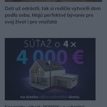
Deti už odrástli, tak si rodičia vytvorili dom
podľa seba. Majú perfektné bývanie pre
svoj život i pre vnúčatá
Spoznajte výhody PORFIXu a vyhrajte!