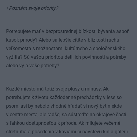
• Poznám svoje priority?
Potrebujete mať v bezprostrednej blízkosti bývania aspoň
kúsok prírody? Alebo sa lepšie cítite v blízkostí ruchu
veľkomesta s možnosťami kultúrneho a spoločenského
vyžitia? Sú vašou prioritou deti, ich povinnosti a potreby
alebo vy a vaše potreby?
Každé miesto má totiž svoje plusy a mínusy. Ak
potrebujete k životu každodenné prechádzky v lese so
psom, asi by nebolo vhodné hľadať si nový byt niekde
v centre mesta, ale radšej sa sústreďte na okrajové časti
s ľahkou dostupnosťou k prírode. Ak milujete večerné
stretnutia a posedenia v kaviarni či návštevu kín a galérií