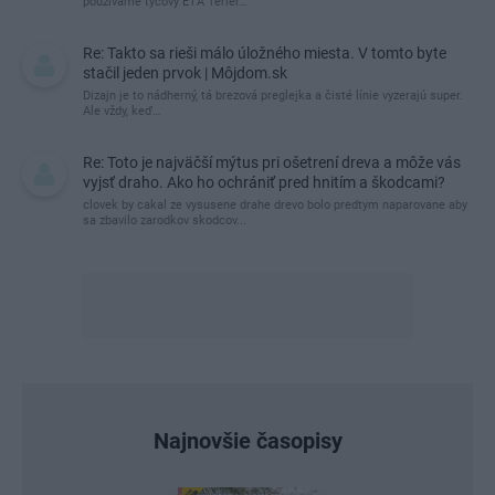
používame tyčový ETA Terier…
Re: Takto sa rieši málo úložného miesta. V tomto byte
stačil jeden prvok | Môjdom.sk
Dizajn je to nádherný, tá brezová preglejka a čisté línie vyzerajú super.
Ale vždy, keď…
Re: Toto je najväčší mýtus pri ošetrení dreva a môže vás
vyjsť draho. Ako ho ochrániť pred hnitím a škodcami?
clovek by cakal ze vysusene drahe drevo bolo predtym naparovane aby
sa zbavilo zarodkov skodcov...
Najnovšie časopisy