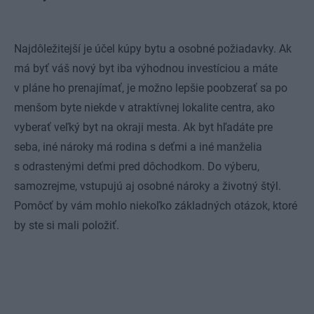
Najdôležitejší je účel kúpy bytu a osobné požiadavky. Ak
má byť váš nový byt iba výhodnou investíciou a máte
v pláne ho prenajímať, je možno lepšie poobzerať sa po
menšom byte niekde v atraktívnej lokalite centra, ako
vyberať veľký byt na okraji mesta. Ak byt hľadáte pre
seba, iné nároky má rodina s deťmi a iné manželia
s odrastenými deťmi pred dôchodkom. Do výberu,
samozrejme, vstupujú aj osobné nároky a životný štýl.
Pomôcť by vám mohlo niekoľko základných otázok, ktoré
by ste si mali položiť.