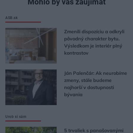
Mohlo by vás zaujímať
ASB.sk
Zmenili dispozíciu a odkryli
pôvodný charakter bytu.
Výsledkom je interiér plný
kontrastov
Ján Palenčár: Ak neurobíme
zmeny, stále budeme
najhorší v dostupnosti
bývania
Urob si sám
5 trvaliek s panašovanými