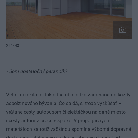
254443
• Som dostatočný paranoik?
Veľmi dôležitá je dôkladná obhliadka zameraná na každý
aspekt nového bývania. Čo sa dá, si treba vyskúšať –
vrátane cesty autobusom či električkou na dané miesto
i cesty autom z práce v špičke. V propagačných
materiáloch sa totiž väčšinou spomína výborná dopravná
dostupnosť alebo niečo v duchu „iba desať minút od