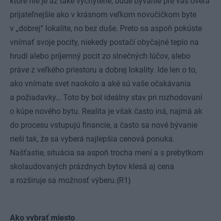
ktoré nie je až také vychytené, bude bývanie pre vás oveľa
prijateľnejšie ako v krásnom veľkom novučičkom byte
v „dobrej“ lokalite, no bez duše. Preto sa aspoň pokúste
vnímať svoje pocity, niekedy postačí obyčajné teplo na
hrudi alebo príjemný pocit zo slnečných lúčov, alebo
práve z veľkého priestoru a dobrej lokality. Ide len o to,
ako vnímate svet naokolo a aké sú vaše očakávania
a požiadavky… Toto by bol ideálny stav pri rozhodovaní
o kúpe nového bytu. Realita je však často iná, najmä ak
do procesu vstupujú financie, a často sa nové bývanie
rieši tak, že sa vyberá najlepšia cenová ponuka.
Našťastie, situácia sa aspoň trocha mení a s prebytkom
skolaudovaných prázdnych bytov klesá aj cena
a rozširuje sa možnosť výberu.{R1}
Ako vybrať miesto