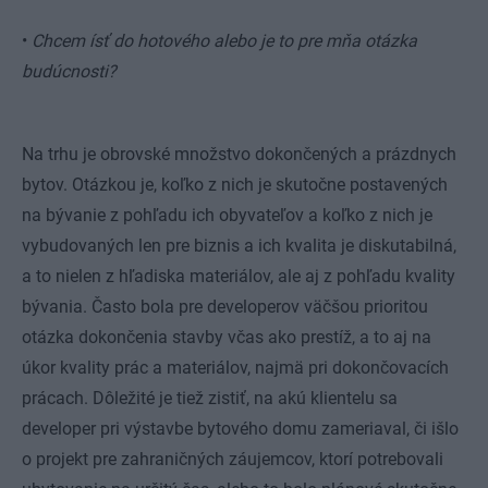
•
Chcem ísť do hotového alebo je to pre mňa otázka
budúcnosti?
Na trhu je obrovské množstvo dokončených a prázdnych
bytov. Otázkou je, koľko z nich je skutočne postavených
na bývanie z pohľadu ich obyvateľov a koľko z nich je
vybudovaných len pre biznis a ich kvalita je diskutabilná,
a to nielen z hľadiska materiálov, ale aj z pohľadu kvality
bývania. Často bola pre developerov väčšou prioritou
otázka dokončenia stavby včas ako prestíž, a to aj na
úkor kvality prác a materiálov, najmä pri dokončovacích
prácach. Dôležité je tiež zistiť, na akú klientelu sa
developer pri výstavbe bytového domu zameriaval, či išlo
o projekt pre zahraničných záujemcov, ktorí potrebovali