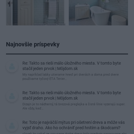
Najnovšie príspevky
Re: Takto sa rieši málo úložného miesta. V tomto byte
stačil jeden prvok | Môjdom.sk
My napríklad labky utierame hneď pri dverách a doma pred dvere
používame tyčový ETA Terier…
Re: Takto sa rieši málo úložného miesta. V tomto byte
stačil jeden prvok | Môjdom.sk
Dizajn je to nádherný, tá brezová preglejka a čisté línie vyzerajú super.
Ale vždy, keď…
Re: Toto je najväčší mýtus pri ošetrení dreva a môže vás
vyjsť draho. Ako ho ochrániť pred hnitím a škodcami?
clovek by cakal ze vysusene drahe drevo bolo predtym naparovane aby