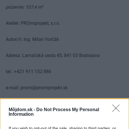
2
prízemie:
107,4 m
Ateliér: PROmiprojekt, s.r.o.
Autor/ri: Ing. Milan Vorčák
Adresa: Lamačská cesta 45, 841 03 Bratislava
tel.: +421 911 152 886
e-mail: promi@promiprojekt.sk
www.promiprojekt.sk
Môjdom.sk -
Do Not Process My Personal
Information
Vysvetlivky – Obsah projektu
If you wish to opt-out of the sale, sharing to third parties, or