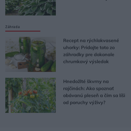
Záhrada
Recept na rýchlokvasené
uhorky: Pridajte toto zo
záhradky pre dokonale
chrumkavý výsledok
Hnedožlté škvrny na
rajčinách: Ako spoznať
obávanú pleseň a čím sa líši
od poruchy výživy?