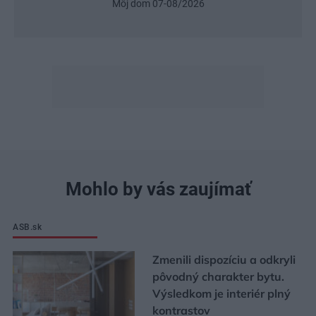
Urob si sám 6/2026
Mohlo by vás zaujímať
ASB.sk
Zmenili dispozíciu a odkryli
pôvodný charakter bytu.
Výsledkom je interiér plný
kontrastov