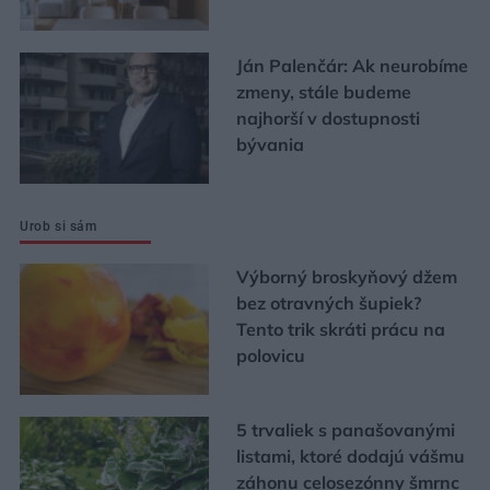
Ján Palenčár: Ak neurobíme
zmeny, stále budeme
najhorší v dostupnosti
bývania
Urob si sám
Výborný broskyňový džem
bez otravných šupiek?
Tento trik skráti prácu na
polovicu
5 trvaliek s panašovanými
listami, ktoré dodajú vášmu
záhonu celosezónny šmrnc