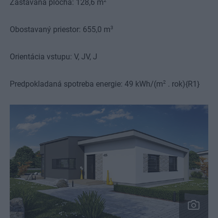
2
Zastavaná plocha:
128,6 m
3
Obostavaný priestor:
655,0 m
Orientácia vstupu:
V, JV, J
2
Predpokladaná spotreba energie:
49 kWh/(m
. rok){R1}