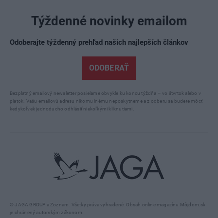
Týždenné novinky emailom
Odoberajte týždenný prehľad našich najlepších článkov
ODOBERAŤ
Bezplatný emailový newsletter posielame obvykle ku koncu týždňa – vo štvrtok alebo v
piatok. Vašu emailovú adresu nikomu inému neposkytneme a z odberu sa budete môcť
kedykoľvek jednoducho odhlásiť niekoľkými kliknutiami.
© JAGA GROUP a Zoznam. Všetky práva vyhradené. Obsah online magazínu Môjdom.sk
je chránený autorským zákonom.