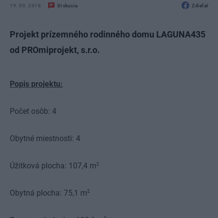
19. 05. 2018
Diskusia
Zdieľať
Projekt prízemného rodinného domu LAGUNA435
od PROmiprojekt, s.r.o.
Popis projektu:
Počet osôb:
4
Obytné miestnosti:
4
2
Úžitková plocha:
107,4 m
2
Obytná plocha:
75,1 m