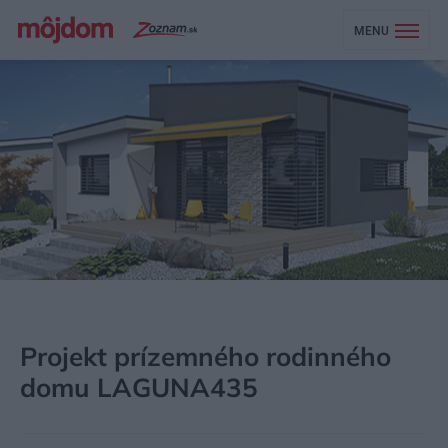
MENU
MÔJDOM
STAVBA A REKONŠTRUKCIA
PROJEKTY RODINNÝCH DOMOV
Projekt prízemného rodinného
domu LAGUNA435