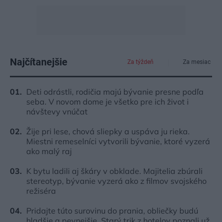
Najčítanejšie
Za týždeň
Za mesiac
Deti odrástli, rodičia majú bývanie presne podľa
seba. V novom dome je všetko pre ich život i
návštevy vnúčat
Žije pri lese, chová sliepky a uspáva ju rieka.
Miestni remeselníci vytvorili bývanie, ktoré vyzerá
ako malý raj
K bytu ladili aj škáry v obklade. Majitelia zbúrali
stereotyp, bývanie vyzerá ako z filmov svojského
režiséra
Pridajte túto surovinu do prania, obliečky budú
hladšie a pevnejšie. Starý trik z hotelov poznali už