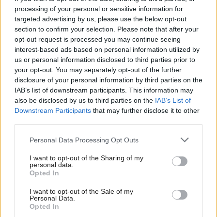
processing of your personal or sensitive information for
I.
architektonicko-stavebné riešenie (1 – sprievodná
targeted advertising by us, please use the below opt-out
technická správa, 2 – prehľad stavebných materiálov,
section to confirm your selection. Please note that after your
3 – orientačný rozpočet, 4 – stavebné výkresy v mierke 1 :
opt-out request is processed you may continue seeing
interest-based ads based on personal information utilized by
100, resp. 1 : 50, 5 – oplotenie)
us or personal information disclosed to third parties prior to
II.
vnútorné inštalácie (6 – vykurovanie, 7 – voda, 8 –
your opt-out. You may separately opt-out of the further
kanalizácia, 9 – plyn, 10 – elektroinštalácia)
disclosure of your personal information by third parties on the
IAB’s list of downstream participants. This information may
III.
prípojky inžinierskych sietí od uličných rozvodov k
also be disclosed by us to third parties on the
IAB’s List of
domu (11 – voda, 12 – kanalizácia, 13 – elektrina, 14 –
Downstream Participants
that may further disclose it to other
plyn)
third parties.
IV.
statika
Please note that this website/app uses one or more Google
Personal Data Processing Opt Outs
V.
iné (15 – celková situácia v mierke 1: 200 so
services and may gather and store information including but
not limited to your visit or usage behaviour. You may click to
I want to opt-out of the Sharing of my
zakreslením objektu, okótováním inžinierskych sietí a
personal data.
grant or deny consent to Google and its third-party tags to
Opted In
terénnych úprav, 16 – rozvinutý uličný pohľad z ulice s
use your data for below specified purposes in below Google
okótováním od susedných objektov)
consent section.
I want to opt-out of the Sale of my
Personal Data.
Kategória:
Projekty rodinných domov
Opted In