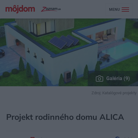
MENU
Galéria (9)
Zdroj: Katalógové projekty
MÔJDOM
STAVBA A REKONŠTRUKCIA
PROJEKTY RODINNÝCH DOMOV
Projekt rodinného domu ALICA