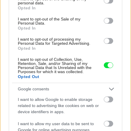
personal data.
grant or deny consent to Google and its third-party tags to
ponúka únik do ticha prírody a život, v
Opted In
use your data for below specified purposes in below Google
ktorom toho netreba veľa
consent section.
I want to opt-out of the Sale of my
Personal Data.
Opted In
I want to opt-out of processing my
Personal Data for Targeted Advertising.
Opted In
I want to opt-out of Collection, Use,
Retention, Sale, and/or Sharing of my
Personal Data that Is Unrelated with the
Purposes for which it was collected.
Opted Out
Google consents
I want to allow Google to enable storage
related to advertising like cookies on web or
device identifiers in apps.
Deti už odrástli, tak si rodičia vytvorili dom
I want to allow my user data to be sent to
podľa seba. Majú perfektné bývanie pre
Google for online advertising purposes.