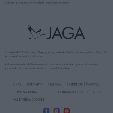
kedykoľvek jednoducho odhlásiť niekoľkými kliknutiami.
© JAGA GROUP a Zoznam. Všetky práva vyhradené. Obsah online magazínu Môjdom.sk
je chránený autorským zákonom.
Publikovanie alebo ďalšie šírenie správ zo zdrojov TASR je bez predchádzajúceho
písomného súhlasu TASR porušením autorského zákona.
O NÁS
KONTAKTY
INZERCIA
PREDPLATNÉ ČASOPISU
PRÁVO NA OPRAVU
OCHRANA OSOBNÝCH ÚDAJOV
NASTAVENIA COOKIES