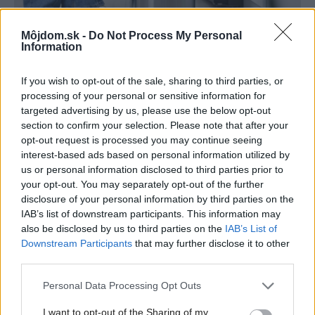
Môjdom.sk -
Do Not Process My Personal
Information
Šíri sa z odpadkového koša silný zápach?
Tieto kroky vám pomôžu zbaviť sa ho
If you wish to opt-out of the sale, sharing to third parties, or
processing of your personal or sensitive information for
targeted advertising by us, please use the below opt-out
section to confirm your selection. Please note that after your
opt-out request is processed you may continue seeing
interest-based ads based on personal information utilized by
us or personal information disclosed to third parties prior to
your opt-out. You may separately opt-out of the further
disclosure of your personal information by third parties on the
IAB’s list of downstream participants. This information may
also be disclosed by us to third parties on the
IAB’s List of
Downstream Participants
that may further disclose it to other
third parties.
Please note that this website/app uses one or more Google
Personal Data Processing Opt Outs
services and may gather and store information including but
Celý život na 21 metroch. Táto maringotka
not limited to your visit or usage behaviour. You may click to
I want to opt-out of the Sharing of my