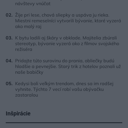
návštevy vnúčat
Žije pri lese, chová sliepky a uspáva ju rieka.
Miestni remeselníci vytvorili bývanie, ktoré vyzerá
ako malý raj
K bytu ladili aj škáry v obklade. Majitelia zbúrali
stereotyp, bývanie vyzerá ako z filmov svojského
režiséra
Pridajte túto surovinu do prania, obliečky budú
hladšie a pevnejšie. Starý trik z hotelov poznali už
naše babičky
Kedysi boli veľkým trendom, dnes sa im radšej
vyhnite. Týchto 7 vecí robí vašu obývačku
zastaralou
Inšpirácie