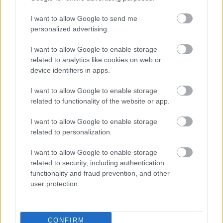
svoj život i pre vnúčatá
I want to allow Google to send me
personalized advertising.
I want to allow Google to enable storage
related to analytics like cookies on web or
device identifiers in apps.
I want to allow Google to enable storage
related to functionality of the website or app.
I want to allow Google to enable storage
related to personalization.
I want to allow Google to enable storage
related to security, including authentication
4 domáce triky, ako otvoriť fľašu vína aj
functionality and fraud prevention, and other
user protection.
bez vývrtky. Stačí pár vecí, ktoré už máte
doma (video)
CONFIRM