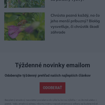
Chrústa pozná každý, no čo
jeho menší príbuzný? Biológ
vysvetľuje, či chrústik škodí
záhrade
Týždenné novinky emailom
Odoberajte týždenný prehľad našich najlepších článkov
ODOBERAŤ
Bezplatný emailový newsletter posielame obvykle ku koncu týždňa – vo štvrtok alebo v
piatok. Vašu emailovú adresu nikomu inému neposkytneme a z odberu sa budete môcť