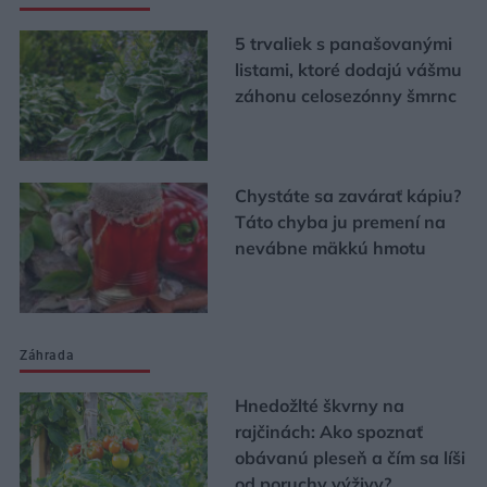
5 trvaliek s panašovanými
listami, ktoré dodajú vášmu
záhonu celosezónny šmrnc
Chystáte sa zavárať kápiu?
Táto chyba ju premení na
nevábne mäkkú hmotu
Záhrada
Hnedožlté škvrny na
rajčinách: Ako spoznať
obávanú pleseň a čím sa líši
od poruchy výživy?