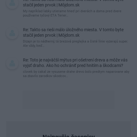
stačil jeden prvok | Môjdom.sk
My napríklad labky utierame hneď pri dverách a doma pred dvere
používame tyčový ETA Terier…
Re: Takto sa rieši málo úložného miesta. V tomto byte
stačil jeden prvok | Môjdom.sk
Dizajn je to nádherný, tá brezová preglejka a čisté línie vyzerajú super.
Ale vždy, keď…
Re: Toto je najväčší mýtus pri ošetrení dreva a môže vás
vyjsť draho. Ako ho ochrániť pred hnitím a škodcami?
clovek by cakal ze vysusene drahe drevo bolo predtym naparovane aby
sa zbavilo zarodkov skodcov...