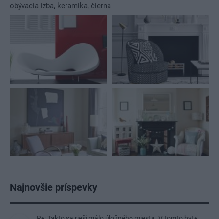
obývacia izba
,
keramika
,
čierna
Najnovšie príspevky
Re: Takto sa rieši málo úložného miesta. V tomto byte