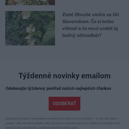
Zlaté žltnutie viniča sa šíri
Slovenskom. Čo si treba
všímať a čo musí urobiť aj
bežný záhradkár?
Týždenné novinky emailom
Odoberajte týždenný prehľad našich najlepších článkov
ODOBERAŤ
Bezplatný emailový newsletter posielame obvykle ku koncu týždňa – vo štvrtok alebo v
piatok. Vašu emailovú adresu nikomu inému neposkytneme a z odberu sa budete môcť
kedykoľvek jednoducho odhlásiť niekoľkými kliknutiami.