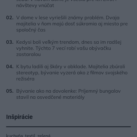
návštevy vnúčat
V dome v lese vyriešili známy problém. Dvaja
majitelia v ňom majú dosť súkromia aj miesto pre
spoločný čas
Kedysi boli veľkým trendom, dnes sa im radšej
vyhnite. Týchto 7 vecí robí vašu obývačku
zastaralou
K bytu ladili aj škáry v obklade. Majitelia zbúrali
stereotyp, bývanie vyzerá ako z filmov svojského
režiséra
Bývanie ako na dovolenke: Príjemný bungalov
stavil na osvedčené materiály
Inšpirácie
kuchyňa
,
textil
,
zelená