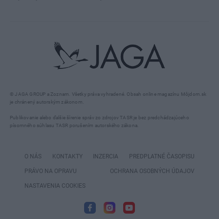
© JAGA GROUP a Zoznam. Všetky práva vyhradené. Obsah online magazínu Môjdom.sk
je chránený autorským zákonom.
Publikovanie alebo ďalšie šírenie správ zo zdrojov TASR je bez predchádzajúceho
písomného súhlasu TASR porušením autorského zákona.
O NÁS
KONTAKTY
INZERCIA
PREDPLATNÉ ČASOPISU
PRÁVO NA OPRAVU
OCHRANA OSOBNÝCH ÚDAJOV
NASTAVENIA COOKIES