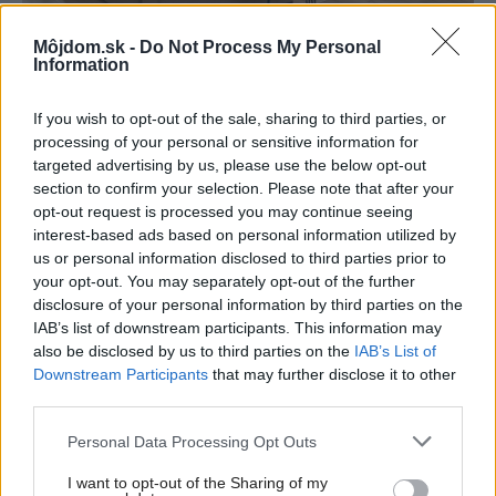
Môjdom.sk -
Do Not Process My Personal
Information
Kedysi boli veľkým trendom, dnes sa im
radšej vyhnite. Týchto 7 vecí robí vašu
If you wish to opt-out of the sale, sharing to third parties, or
obývačku zastaralou
processing of your personal or sensitive information for
targeted advertising by us, please use the below opt-out
section to confirm your selection. Please note that after your
opt-out request is processed you may continue seeing
interest-based ads based on personal information utilized by
us or personal information disclosed to third parties prior to
your opt-out. You may separately opt-out of the further
disclosure of your personal information by third parties on the
IAB’s list of downstream participants. This information may
also be disclosed by us to third parties on the
IAB’s List of
Downstream Participants
that may further disclose it to other
third parties.
Please note that this website/app uses one or more Google
Personal Data Processing Opt Outs
services and may gather and store information including but
not limited to your visit or usage behaviour. You may click to
I want to opt-out of the Sharing of my