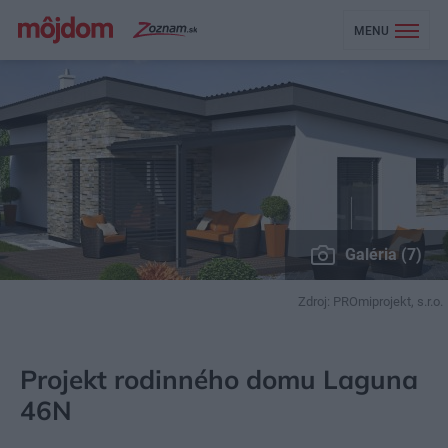
MENU
Galéria (7)
Zdroj: PROmiprojekt, s.r.o.
MÔJDOM
STAVBA A REKONŠTRUKCIA
PROJEKTY RODINNÝCH DOMOV
Projekt rodinného domu Laguna
46N