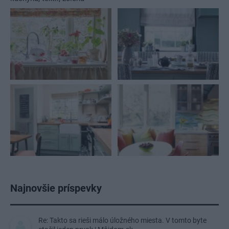
Najnovšie príspevky
Re: Takto sa rieši málo úložného miesta. V tomto byte