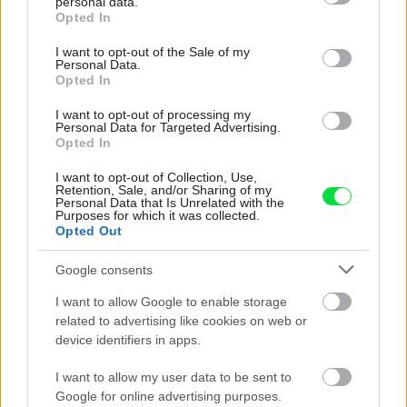
personal data.
Pridajte túto surovinu do prania, obliečky
grant or deny consent to Google and its third-party tags to
Opted In
use your data for below specified purposes in below Google
budú hladšie a pevnejšie. Starý trik z
consent section.
I want to opt-out of the Sale of my
hotelov poznali už naše babičky
Personal Data.
Opted In
I want to opt-out of processing my
Personal Data for Targeted Advertising.
Opted In
I want to opt-out of Collection, Use,
Retention, Sale, and/or Sharing of my
Personal Data that Is Unrelated with the
Purposes for which it was collected.
Opted Out
Google consents
I want to allow Google to enable storage
related to advertising like cookies on web or
Projekt rodinného domu Lucie 72
device identifiers in apps.
I want to allow my user data to be sent to
Google for online advertising purposes.