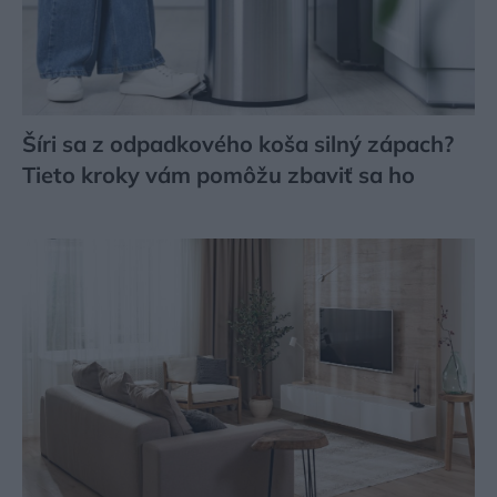
Šíri sa z odpadkového koša silný zápach?
Tieto kroky vám pomôžu zbaviť sa ho