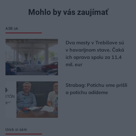
Mohlo by vás zaujímať
ASB.sk
Dva mosty v Trebišove sú
v havarijnom stave. Čaká
ich oprava spolu za 11,4
mil. eur
Strabag: Potichu sme prišli
a potichu odídeme
Urob si sám