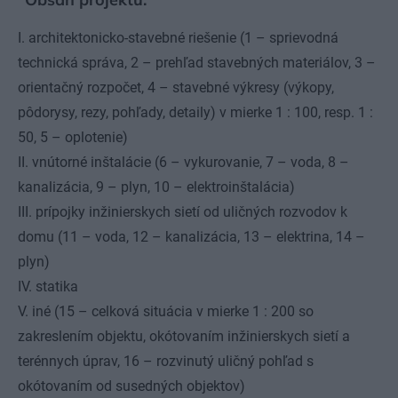
I. architektonicko-stavebné riešenie (1 – sprievodná
technická správa, 2 – prehľad stavebných materiálov, 3 –
orientačný rozpočet, 4 – stavebné výkresy (výkopy,
pôdorysy, rezy, pohľady, detaily) v mierke 1 : 100, resp. 1 :
50, 5 – oplotenie)
II. vnútorné inštalácie (6 – vykurovanie, 7 – voda, 8 –
kanalizácia, 9 – plyn, 10 – elektroinštalácia)
III. prípojky inžinierskych sietí od uličných rozvodov k
domu (11 – voda, 12 – kanalizácia, 13 – elektrina, 14 –
plyn)
IV. statika
V. iné (15 – celková situácia v mierke 1 : 200 so
zakreslením objektu, okótovaním inžinierskych sietí a
terénnych úprav, 16 – rozvinutý uličný pohľad s
okótovaním od susedných objektov)