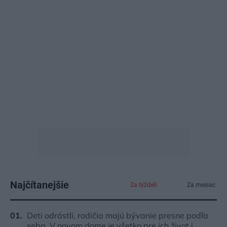
Najčítanejšie
Za týždeň
Za mesiac
Deti odrástli, rodičia majú bývanie presne podľa
seba. V novom dome je všetko pre ich život i