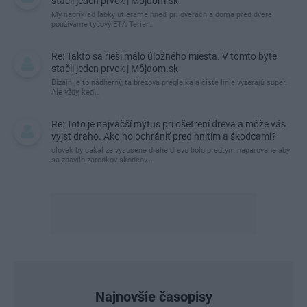
stačil jeden prvok | Môjdom.sk
My napríklad labky utierame hneď pri dverách a doma pred dvere
používame tyčový ETA Terier…
Re: Takto sa rieši málo úložného miesta. V tomto byte
stačil jeden prvok | Môjdom.sk
Dizajn je to nádherný, tá brezová preglejka a čisté línie vyzerajú super.
Ale vždy, keď…
Re: Toto je najväčší mýtus pri ošetrení dreva a môže vás
vyjsť draho. Ako ho ochrániť pred hnitím a škodcami?
clovek by cakal ze vysusene drahe drevo bolo predtym naparovane aby
sa zbavilo zarodkov skodcov...
Najnovšie časopisy