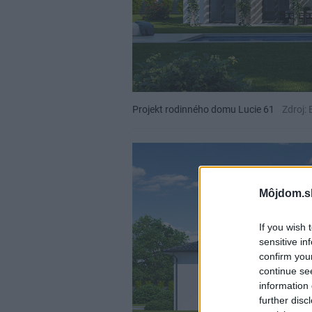
Projekt rodinného domu Lucie 61
Zdroj:
Môjdom.s
If you wish 
sensitive in
confirm you
continue se
information 
further disc