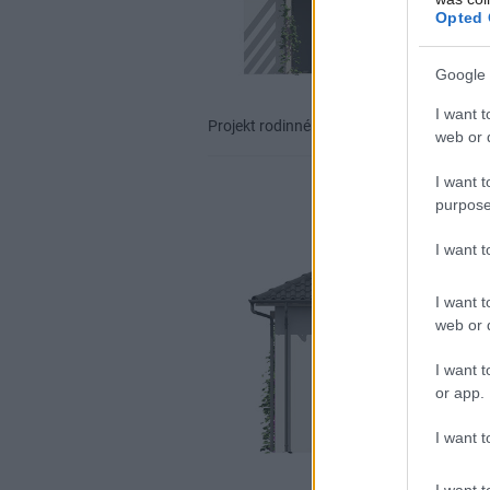
Opted 
Google 
I want t
Projekt rodinného domu Lucie 61
Zdroj:
web or d
I want t
purpose
I want 
I want t
web or d
I want t
or app.
I want t
I want t