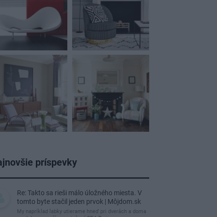
jnovšie príspevky
Re: Takto sa rieši málo úložného miesta. V
tomto byte stačil jeden prvok | Môjdom.sk
My napríklad labky utierame hneď pri dverách a doma