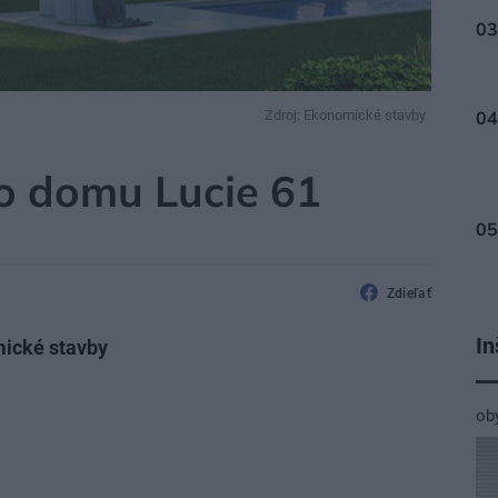
Zdroj: Ekonomické stavby
KTY RODINNÝCH DOMOV
ho domu Lucie 61
Zdieľať
In
mické stavby
ob