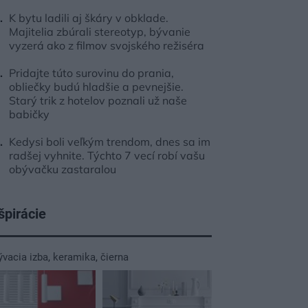
K bytu ladili aj škáry v obklade.
Majitelia zbúrali stereotyp, bývanie
vyzerá ako z filmov svojského režiséra
Pridajte túto surovinu do prania,
obliečky budú hladšie a pevnejšie.
Starý trik z hotelov poznali už naše
babičky
Kedysi boli veľkým trendom, dnes sa im
radšej vyhnite. Týchto 7 vecí robí vašu
obývačku zastaralou
špirácie
ývacia izba
,
keramika
,
čierna