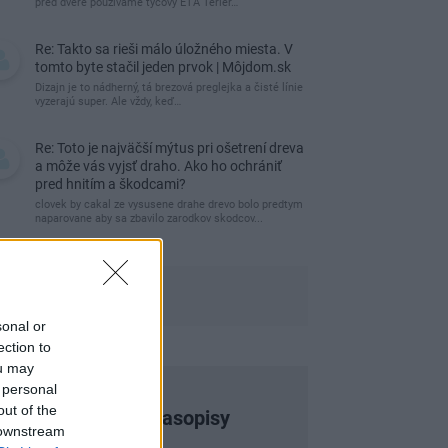
pred dvere používame tyčový ETA Terier…
Re: Takto sa rieši málo úložného miesta. V
tomto byte stačil jeden prvok | Môjdom.sk
Dizajn je to nádherný, tá brezová preglejka a čisté línie
vyzerajú super. Ale vždy, keď…
Re: Toto je najväčší mýtus pri ošetrení dreva
a môže vás vyjsť draho. Ako ho ochrániť
pred hnitím a škodcami?
clovek by cakal ze vysusene drahe drevo bolo predtym
naparovane aby sa zbavilo zarodkov skodcov...
sonal or
ection to
ou may
 personal
out of the
Najnovšie časopisy
 downstream