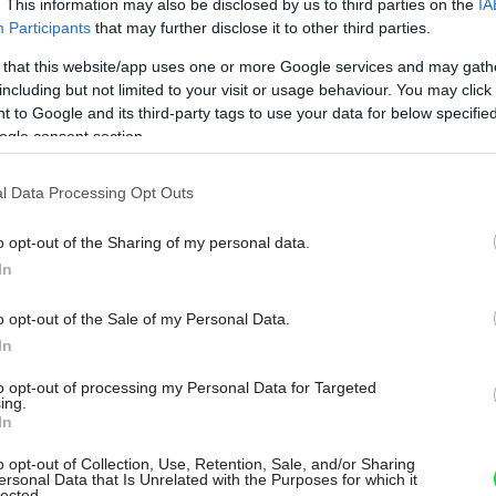
. This information may also be disclosed by us to third parties on the
IA
Participants
that may further disclose it to other third parties.
 that this website/app uses one or more Google services and may gath
including but not limited to your visit or usage behaviour. You may click 
 to Google and its third-party tags to use your data for below specifi
 Ekonomické stavby
ogle consent section.
l Data Processing Opt Outs
00 €
o opt-out of the Sharing of my personal data.
rma
In
o opt-out of the Sale of my Personal Data.
Môj dom Špeciál 02/2026
In
to opt-out of processing my Personal Data for Targeted
ing.
In
o opt-out of Collection, Use, Retention, Sale, and/or Sharing
ersonal Data that Is Unrelated with the Purposes for which it
lected.