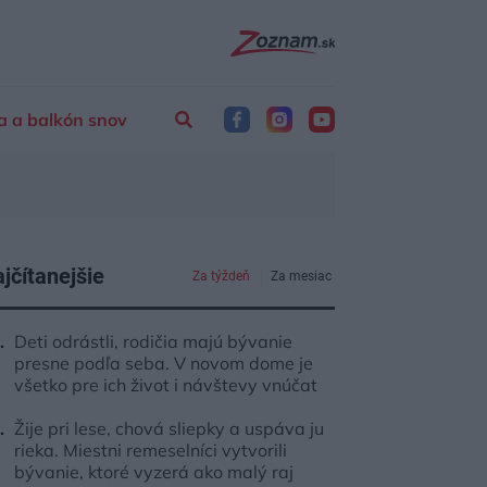
a a balkón snov
jčítanejšie
Za týždeň
Za mesiac
Deti odrástli, rodičia majú bývanie
presne podľa seba. V novom dome je
všetko pre ich život i návštevy vnúčat
Žije pri lese, chová sliepky a uspáva ju
rieka. Miestni remeselníci vytvorili
bývanie, ktoré vyzerá ako malý raj