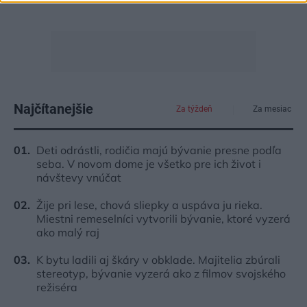
Najčítanejšie
Za týždeň
Za mesiac
Deti odrástli, rodičia majú bývanie presne podľa
seba. V novom dome je všetko pre ich život i
návštevy vnúčat
Žije pri lese, chová sliepky a uspáva ju rieka.
Miestni remeselníci vytvorili bývanie, ktoré vyzerá
ako malý raj
K bytu ladili aj škáry v obklade. Majitelia zbúrali
stereotyp, bývanie vyzerá ako z filmov svojského
režiséra