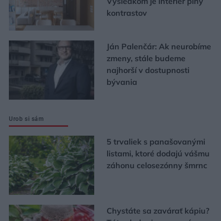
Výsledkom je interiér plný
kontrastov
Ján Palenčár: Ak neurobíme
zmeny, stále budeme
najhorší v dostupnosti
bývania
Urob si sám
5 trvaliek s panašovanými
listami, ktoré dodajú vášmu
záhonu celosezónny šmrnc
Chystáte sa zavárať kápiu?