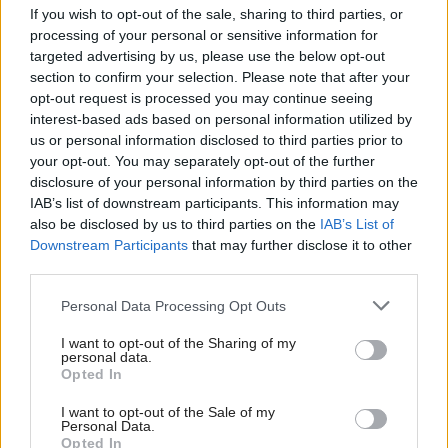
If you wish to opt-out of the sale, sharing to third parties, or
Ateliér: WRANDERS
processing of your personal or sensitive information for
targeted advertising by us, please use the below opt-out
Názov projektu: Theta 72
section to confirm your selection. Please note that after your
opt-out request is processed you may continue seeing
interest-based ads based on personal information utilized by
Autor: Ing. Juraj Holík
us or personal information disclosed to third parties prior to
your opt-out. You may separately opt-out of the further
Adresa: Romanova 13, Bratislava
disclosure of your personal information by third parties on the
IAB’s list of downstream participants. This information may
tel.: 0907662028
also be disclosed by us to third parties on the
IAB’s List of
Downstream Participants
that may further disclose it to other
e-mail: wranders@wranders.sk
third parties.
Please note that this website/app uses one or more Google
Personal Data Processing Opt Outs
www.domnamieru.sk
services and may gather and store information including but
not limited to your visit or usage behaviour. You may click to
I want to opt-out of the Sharing of my
personal data.
Vysvetlivky – Obsah projektu
grant or deny consent to Google and its third-party tags to
Opted In
use your data for below specified purposes in below Google
I. architektonicko-stavebné riešenie (1 – sprievodná
consent section.
I want to opt-out of the Sale of my
Personal Data.
technická správa, 2 – prehľad stavebných materiálov, 3 –
Opted In