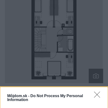
Projekt rodinného domu Theta 72
Zdroj: WRANDERS
Môjdom.sk -
Do Not Process My Personal
Information
2
-poschodie: 51,2 m