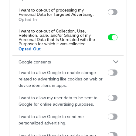
orientačný rozpočet, 4 – stavebné výkresy v mierke 1 :
I want to opt-out of processing my
100, resp. 1 : 50, 5 – oplotenie)
Personal Data for Targeted Advertising.
Opted In
II. vnútorné inštalácie (6 – vykurovanie, 7 – voda, 8 –
kanalizácia, 9 – plyn, 10 – elektroinštalácia)
I want to opt-out of Collection, Use,
Retention, Sale, and/or Sharing of my
III. prípojky inžinierskych sietí od uličných rozvodov k
Personal Data that Is Unrelated with the
Purposes for which it was collected.
domu (11 – voda, 12 – kanalizácia, 13 – elektrina, 14 –
Opted Out
plyn)
Google consents
IV. statika
V. iné (15 – celková situácia v mierke 1: 200 so
I want to allow Google to enable storage
related to advertising like cookies on web or
zakreslením objektu, okótováním inžinierskych sietí a
device identifiers in apps.
terénnych úprav, 16 – rozvinutý uličný pohľad z ulice s
okótováním od susedných objektov)
I want to allow my user data to be sent to
Google for online advertising purposes.
Kategória:
Projekty rodinných domov
I want to allow Google to send me
personalized advertising.
Tagy:
projekty domov
rodinný dom
I want to allow Google to enable storage