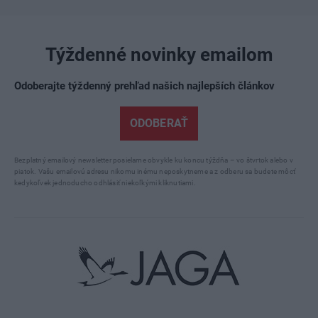
Týždenné novinky emailom
Odoberajte týždenný prehľad našich najlepších článkov
ODOBERAŤ
Bezplatný emailový newsletter posielame obvykle ku koncu týždňa – vo štvrtok alebo v
piatok. Vašu emailovú adresu nikomu inému neposkytneme a z odberu sa budete môcť
kedykoľvek jednoducho odhlásiť niekoľkými kliknutiami.