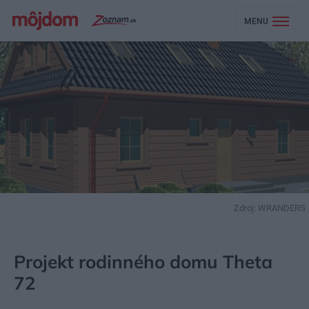
MENU
Zdroj: WRANDERS
MÔJDOM
STAVBA A REKONŠTRUKCIA
PROJEKTY RODINNÝCH DOMOV
Projekt rodinného domu Theta
72