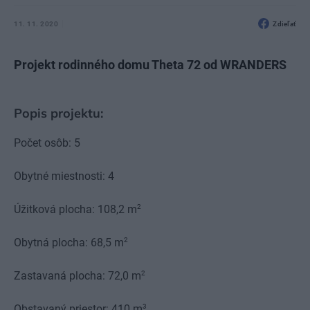
11. 11. 2020
Zdieľať
Projekt rodinného domu Theta 72 od WRANDERS
Popis projektu:
Počet osôb: 5
Obytné miestnosti: 4
2
Úžitková plocha: 108,2 m
2
Obytná plocha: 68,5 m
2
Zastavaná plocha: 72,0 m
3
Obstavaný priestor: 410 m