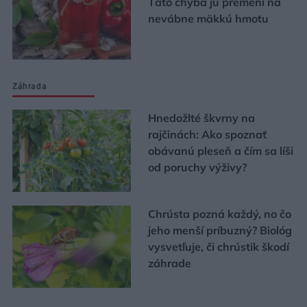
Táto chyba ju premení na
nevábne mäkkú hmotu
Záhrada
Hnedožlté škvrny na
rajčinách: Ako spoznať
obávanú pleseň a čím sa líši
od poruchy výživy?
Chrústa pozná každý, no čo
jeho menší príbuzný? Biológ
vysvetľuje, či chrústik škodí
záhrade