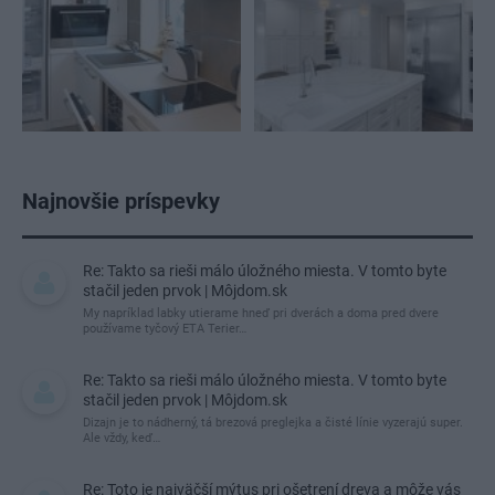
Najnovšie príspevky
Re: Takto sa rieši málo úložného miesta. V tomto byte
stačil jeden prvok | Môjdom.sk
My napríklad labky utierame hneď pri dverách a doma pred dvere
používame tyčový ETA Terier…
Re: Takto sa rieši málo úložného miesta. V tomto byte
stačil jeden prvok | Môjdom.sk
Dizajn je to nádherný, tá brezová preglejka a čisté línie vyzerajú super.
Ale vždy, keď…
Re: Toto je najväčší mýtus pri ošetrení dreva a môže vás