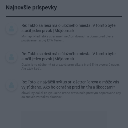
Najnovšie príspevky
Re: Takto sa rieši málo úložného miesta. V tomto byte
stačil jeden prvok | Môjdom.sk
My napríklad labky utierame hneď pri dverách a doma pred dvere
používame tyčový ETA Terier…
Re: Takto sa rieši málo úložného miesta. V tomto byte
stačil jeden prvok | Môjdom.sk
Dizajn je to nádherný, tá brezová preglejka a čisté línie vyzerajú super.
Ale vždy, keď…
Re: Toto je najväčší mýtus pri ošetrení dreva a môže vás
vyjsť draho. Ako ho ochrániť pred hnitím a škodcami?
clovek by cakal ze vysusene drahe drevo bolo predtym naparovane aby
sa zbavilo zarodkov skodcov...