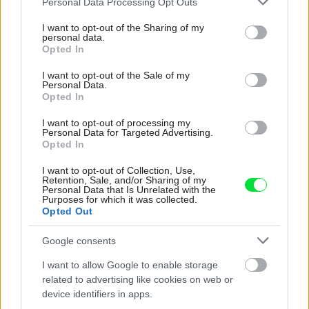
Personal Data Processing Opt Outs
services and may gather and store information including but
not limited to your visit or usage behaviour. You may click to
I want to opt-out of the Sharing of my
personal data.
grant or deny consent to Google and its third-party tags to
Opted In
use your data for below specified purposes in below Google
consent section.
I want to opt-out of the Sale of my
Personal Data.
Opted In
Projekt rodinného domu Bungalov JASMÍNA
I want to opt-out of processing my
Personal Data for Targeted Advertising.
Opted In
I want to opt-out of Collection, Use,
Retention, Sale, and/or Sharing of my
Personal Data that Is Unrelated with the
Purposes for which it was collected.
Opted Out
Google consents
I want to allow Google to enable storage
related to advertising like cookies on web or
Projekt rodinného domu podzemný kryt B1
device identifiers in apps.