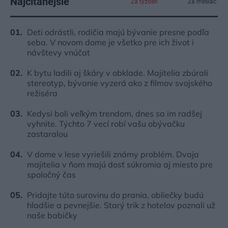
Najčítanejšie
Za týždeň
Za mesiac
Deti odrástli, rodičia majú bývanie presne podľa
seba. V novom dome je všetko pre ich život i
návštevy vnúčat
K bytu ladili aj škáry v obklade. Majitelia zbúrali
stereotyp, bývanie vyzerá ako z filmov svojského
režiséra
Kedysi boli veľkým trendom, dnes sa im radšej
vyhnite. Týchto 7 vecí robí vašu obývačku
zastaralou
V dome v lese vyriešili známy problém. Dvaja
majitelia v ňom majú dosť súkromia aj miesto pre
spoločný čas
Pridajte túto surovinu do prania, obliečky budú
hladšie a pevnejšie. Starý trik z hotelov poznali už
naše babičky