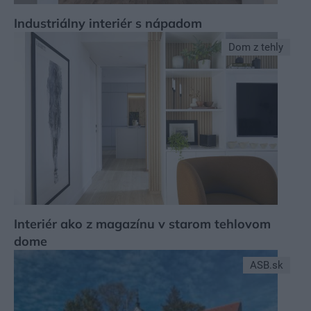
Industriálny interiér s nápadom
Dom z tehly
Interiér ako z magazínu v starom tehlovom
dome
ASB.sk