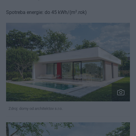
2
Spotreba energie: do 45 kWh/(m
.rok)
Zdroj: domy od architektov s.r.o.