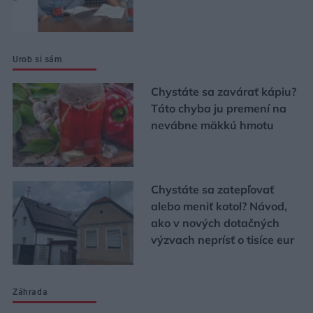
Urob si sám
Chystáte sa zavárať kápiu?
Táto chyba ju premení na
nevábne mäkkú hmotu
Chystáte sa zatepľovať
alebo meniť kotol? Návod,
ako v nových dotačných
výzvach neprísť o tisíce eur
Záhrada