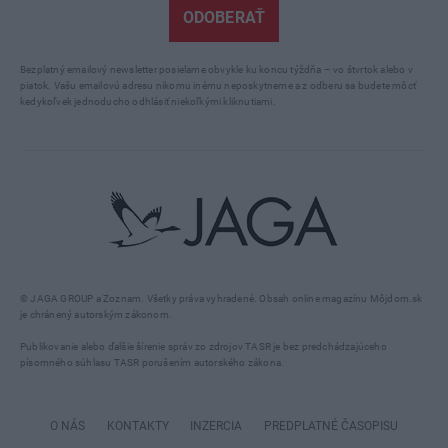
ODOBERAŤ
Bezplatný emailový newsletter posielame obvykle ku koncu týždňa – vo štvrtok alebo v
piatok. Vašu emailovú adresu nikomu inému neposkytneme a z odberu sa budete môcť
kedykoľvek jednoducho odhlásiť niekoľkými kliknutiami.
© JAGA GROUP a Zoznam. Všetky práva vyhradené. Obsah online magazínu Môjdom.sk
je chránený autorským zákonom.
Publikovanie alebo ďalšie šírenie správ zo zdrojov TASR je bez predchádzajúceho
písomného súhlasu TASR porušením autorského zákona.
O NÁS
KONTAKTY
INZERCIA
PREDPLATNÉ ČASOPISU