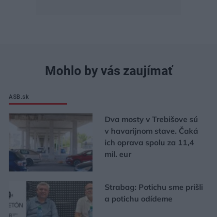
Mohlo by vás zaujímať
ASB.sk
Dva mosty v Trebišove sú
v havarijnom stave. Čaká
ich oprava spolu za 11,4
mil. eur
Strabag: Potichu sme prišli
a potichu odídeme