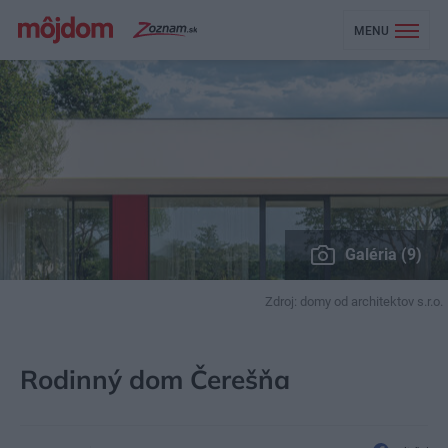
MENU
Galéria (9)
Zdroj: domy od architektov s.r.o.
MÔJDOM
STAVBA A REKONŠTRUKCIA
PROJEKTY RODINNÝCH DOMOV
Rodinný dom Čerešňa