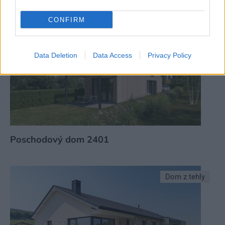
Projekt rodinného domu Javijani 143
CONFIRM
Data Deletion
Data Access
Privacy Policy
Poschodový dom 2401
Dom z tehly