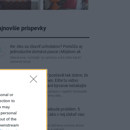
jnovšie príspevky
Re: Ako sa zbaviť ucholakov? Pomôžu aj
jednoduché domáce pasce | Môjdom.sk
blbeckovia, "ucholak" je uzitocny a len idiot kantri
uzitocny hmyz
Re: Vidiecku usadlosť postavili tak dobre, že
domáceho chráni i dnes. Ešte tu vidno
kamenné múry, no staré bývanie nečakajte
čakám kedy budú wc misy priamo v spálni! Umývadlá
sonal or
už sú štandardom! Tu niekomu ebe…
ection to
ou may
Re: Tesná spálňa už nebude problém. 5
 personal
praktických nápadov, ako v nej získať viac
out of the
úložného miesta
 downstream
Ja som pred časom v rámci šetrenia miesta skúsil
využiť priestor pod posteľou a nakúpil…