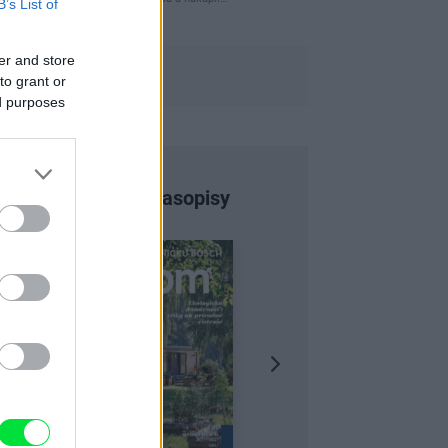
B’s List of
er and store
to grant or
ed purposes
Najnovšie časopisy