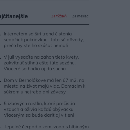
jčítanejšie
Za týždeň
Za mesiac
Internetom sa šíri trend čistenia
sedačiek pokrievkou. Toto sú dôvody,
prečo by ste ho skúšať nemali
V júli vysaďte na záhon tieto kvety,
zakvitnúť stihnú ešte túto sezónu.
Viaceré sa hodia aj do sucha
Dom v Bernolákove má len 67 m2, no
miesta na život majú viac. Domácim k
súkromiu netreba ani závesy
5 izbových rastlín, ktoré prečistia
vzduch a oživia každú obývačku.
Viacerým sa bude dariť aj v tieni
Tepelné čerpadlo zem-voda s hlbinným