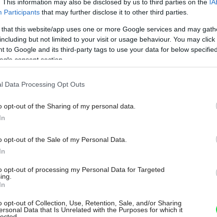
. This information may also be disclosed by us to third parties on the
IA
Participants
that may further disclose it to other third parties.
 that this website/app uses one or more Google services and may gath
including but not limited to your visit or usage behaviour. You may click 
 to Google and its third-party tags to use your data for below specifi
ogle consent section.
l Data Processing Opt Outs
o opt-out of the Sharing of my personal data.
In
o opt-out of the Sale of my Personal Data.
In
to opt-out of processing my Personal Data for Targeted
ing.
In
 drevo predstavuje základný stavebný
o opt-out of Collection, Use, Retention, Sale, and/or Sharing
ersonal Data that Is Unrelated with the Purposes for which it
lected.