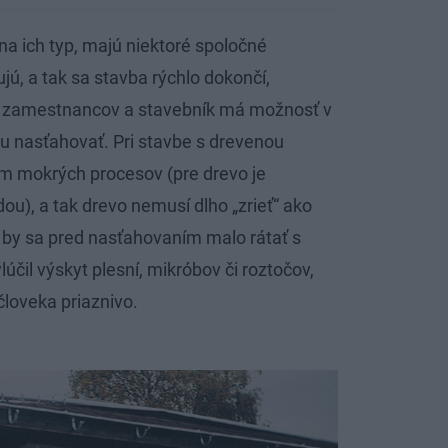
na ich typ, majú niektoré spoločné
jú, a tak sa stavba rýchlo dokončí,
ch zamestnancov a stavebník má možnosť v
 nasťahovať. Pri stavbe s drevenou
m mokrých procesov (pre drevo je
ou), a tak drevo nemusí dlho „zrieť“ ako
by sa pred nasťahovaním malo rátať s
čil výskyt plesní, mikróbov či roztočov,
loveka priaznivo.