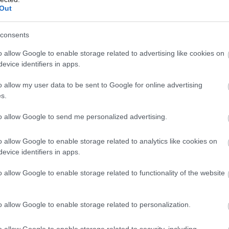
ostiach dreva a jeho obľube medzi ľuďmi.
Out
 sa opracúva a vo vhodných podmienkach
íva len ako obklad stien v interiéri, ale aj
consents
Môj dom Špeciál 02/2026
Môj dom 06/2026
napríklad drevené konštrukcie krovov,
o allow Google to enable storage related to advertising like cookies on
evice identifiers in apps.
y barokových či renesančných domov.
sti, ktoré môžu byť stavbe na ťarchu –
o allow my user data to be sent to Google for online advertising
s.
 vlhkosti (pracuje), vo vlhkom prostredí
kazným hubám. Odborníci, ktorí s drevom
to allow Google to send me personalized advertising.
rizikám účinne predchádzať. Podmienkou je,
o allow Google to enable storage related to analytics like cookies on
držali stanovené zásady pri stavbe aj
evice identifiers in apps.
o allow Google to enable storage related to functionality of the website
my
o allow Google to enable storage related to personalization.
o allow Google to enable storage related to security, including