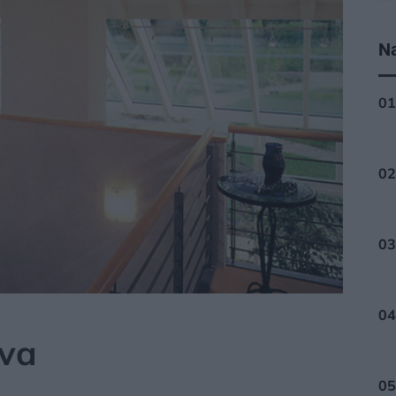
Na
ÁLY
eva