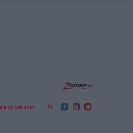
a a balkón snov