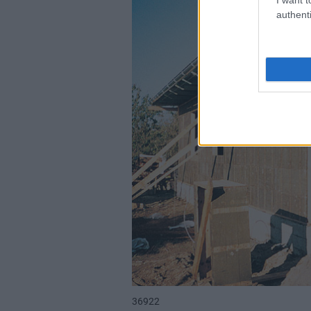
authenti
36922