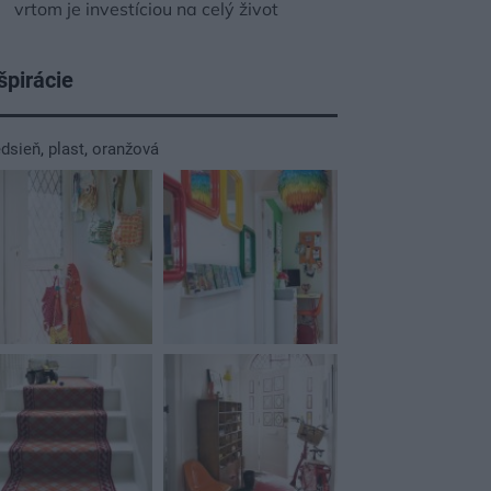
vrtom je investíciou na celý život
špirácie
edsieň
,
plast
,
oranžová