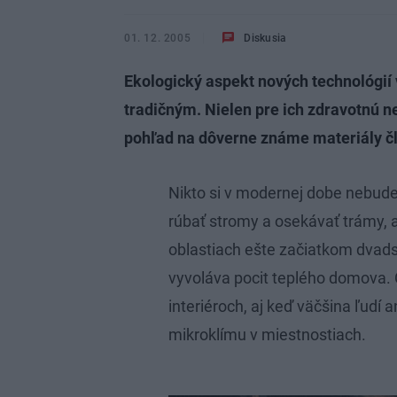
01. 12. 2005
Diskusia
Ekologický aspekt nových technológií
tradičným. Nielen pre ich zdravotnú n
pohľad na dôverne známe materiály č
Nikto si v modernej dobe nebude 
rúbať stromy a osekávať trámy, a
oblastiach ešte začiatkom dvads
vyvoláva pocit teplého domova.
interiéroch, aj keď väčšina ľudí 
mikroklímu v miestnostiach.