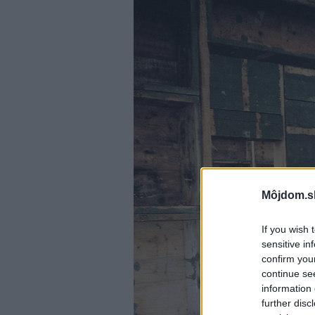
Môjdom.s
If you wish 
sensitive in
confirm you
continue se
information 
further disc