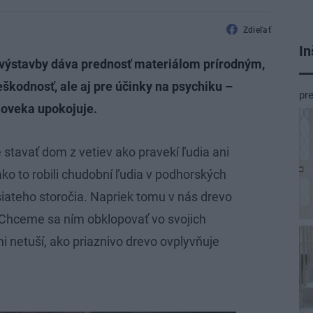
Zdieľať
In
 výstavby dáva prednosť materiálom prírodným,
eškodnosť, ale aj pre účinky na psychiku –
pr
loveka upokojuje.
stavať dom z vetiev ako pravekí ľudia ani
ko to robili chudobní ľudia v podhorských
iateho storočia. Napriek tomu v nás drevo
 Chceme sa ním obklopovať vo svojich
ani netuší, ako priaznivo drevo ovplyvňuje