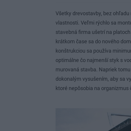
Všetky drevostavby, bez ohľadu 
vlastnosti. Veľmi rýchlo sa montu
stavebná firma ušetrí na plato
krátkom čase sa do nového domu
konštrukciou sa používa minimu
optimálne čo najmenší styk s vod
murovaná stavba. Napriek tomu 
dokonalým vysušením, aby sa vylú
ktoré nepôsobia na organizmus č