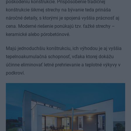
poškodeniu konštrukcie. Prispôsobenie tradičnej
konštrukcie šikmej strechy na bývanie teda prináša
náročné detaily, s ktorými je spojená vyššia prácnosť aj
cena. Moderné riešenie ponúkajú tzv. ťažké strechy –
keramické alebo pórobetónové.
Majú jednoduchšiu konštrukciu, ich výhodou je aj vyššia
tepelnoakumulačná schopnosť, vďaka ktorej dokážu
účinne eliminovať letné prehrievanie a teplotné výkyvy v
podkroví.