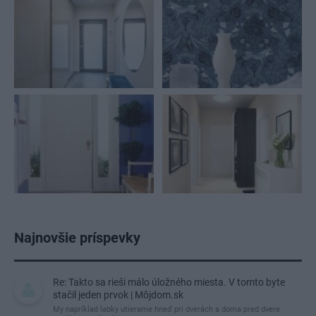
Najnovšie príspevky
Re: Takto sa rieši málo úložného miesta. V tomto byte
stačil jeden prvok | Môjdom.sk
My napríklad labky utierame hneď pri dverách a doma pred dvere