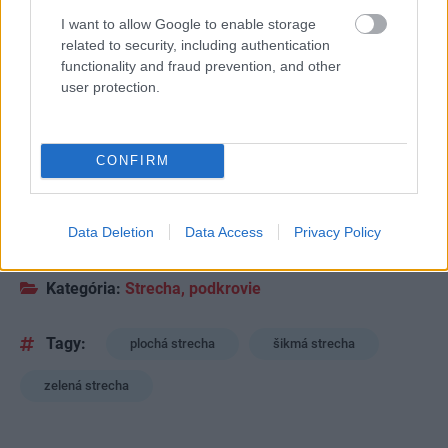
I want to allow Google to enable storage
related to security, including authentication
functionality and fraud prevention, and other
user protection.
7
CONFIRM
TEXT: ERIKA KUHNOVÁ
FOTO: ISTOCK, ISIFA/SHUTTERSTOCK A ARCHÍV FIRIEM
Data Deletion
Data Access
Privacy Policy
ZDROJ: časopis Môj dom
Kategória:
Strecha, podkrovie
Tagy:
plochá strecha
šikmá strecha
zelená strecha