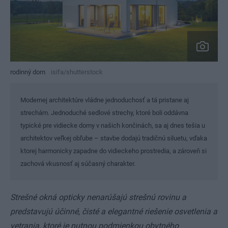
rodinný dom
isifa/shutterstock
Modernej architektúre vládne jednoduchosť a tá pristane aj
strechám. Jednoduché sedlové strechy, ktoré boli oddávna
typické pre vidiecke domy v našich končinách, sa aj dnes tešia u
architektov veľkej obľube – stavbe dodajú tradičnú siluetu, vďaka
ktorej harmonicky zapadne do vidieckeho prostredia, a zároveň si
zachová vkusnosť aj súčasný charakter.
Strešné okná opticky nenarúšajú strešnú rovinu a
predstavujú účinné, čisté a elegantné riešenie osvetlenia a
vetrania, ktoré je nutnou podmienkou obytného