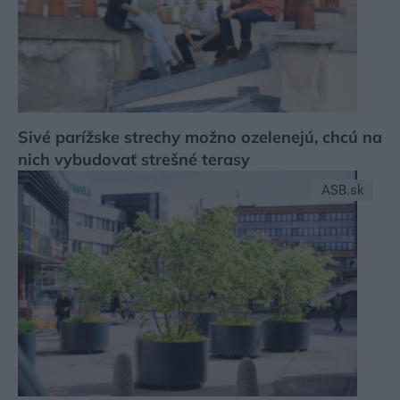
Sivé parížske strechy možno ozelenejú, chcú na
nich vybudovať strešné terasy
ASB.sk