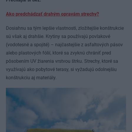
Ako predchádzať drahým opravám strechy?
Dosiahnu sa tým lepšie vlastnosti, zložitejšie konštrukcie
sú však aj drahšie. Krytiny sa používajú povlakové
(vodotesné a spojité) – najčastejšie z asfaltových pásov
alebo plastových fólií, ktoré sa zvyknú chrániť pred
pôsobením UV žiarenia vrstvou štrku. Strechy, ktoré sa
využívajú ako pobytové terasy, si vyžadujú odolnejšiu
konštrukciu aj materiály.