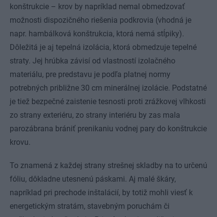
konštrukcie – krov by napríklad nemal obmedzovať
možnosti dispozičného riešenia podkrovia (vhodná je
napr. hambálková konštrukcia, ktorá nemá stĺpiky).
Dôležitá je aj tepelná izolácia, ktorá obmedzuje tepelné
straty. Jej hrúbka závisí od vlastností izolačného
materiálu, pre predstavu je podľa platnej normy
potrebných približne 30 cm minerálnej izolácie. Podstatné
je tiež bezpečné zaistenie tesnosti proti zrážkovej vlhkosti
zo strany exteriéru, zo strany interiéru by zas mala
parozábrana brániť prenikaniu vodnej pary do konštrukcie
krovu.
To znamená z každej strany strešnej skladby na to určenú
fóliu, dôkladne utesnenú páskami. Aj malé škáry,
napríklad pri prechode inštalácií, by totiž mohli viesť k
energetickým stratám, stavebným poruchám či