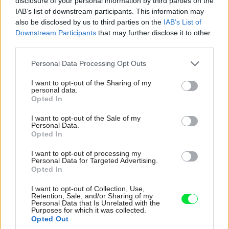
disclosure of your personal information by third parties on the
Šikmé strechy sa u nás najčastejšie pokrývajú škridlami
IAB’s list of downstream participants. This information may
also be disclosed by us to third parties on the
IAB’s List of
– pálenými alebo betónovými.
Downstream Participants
that may further disclose it to other
third parties.
Výrobcovia kvalitných škridiel uvádzajú ich životnosť až
Please note that this website/app uses one or more Google
100 rokov.
Personal Data Processing Opt Outs
services and may gather and store information including but
not limited to your visit or usage behaviour. You may click to
I want to opt-out of the Sharing of my
Ploché strechy patria k typickým prvkom
modernej
personal data.
grant or deny consent to Google and its third-party tags to
Opted In
architektúry
.
use your data for below specified purposes in below Google
consent section.
I want to opt-out of the Sale of my
Personal Data.
Ich výhodou je jednoduchá konštrukcia a možnosť
Opted In
využitia ako terasy.
I want to opt-out of processing my
Personal Data for Targeted Advertising.
Zelené strechy sa rozlišujú podľa druhu zelene.
Opted In
I want to opt-out of Collection, Use,
Extenzívne sú nenáročné, intenzívne si vyžadujú vyššiu
Retention, Sale, and/or Sharing of my
Personal Data that Is Unrelated with the
vrstvu substrátu a starostlivosť.
Purposes for which it was collected.
Opted Out