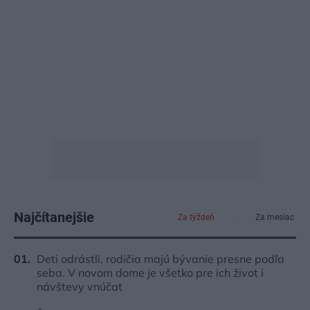
Najčítanejšie
Za týždeň
Za mesiac
Deti odrástli, rodičia majú bývanie presne podľa
seba. V novom dome je všetko pre ich život i
návštevy vnúčat