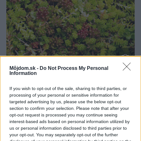
Môjdom.sk -
Do Not Process My Personal
Information
zelená strecha
iStock
If you wish to opt-out of the sale, sharing to third parties, or
processing of your personal or sensitive information for
Výhodou šikmej strechy je bezproblémové odvodnenie a
targeted advertising by us, please use the below opt-out
dlhá životnosť.
section to confirm your selection. Please note that after your
opt-out request is processed you may continue seeing
interest-based ads based on personal information utilized by
K moderným rodinným domom sa hodia jednoduché
us or personal information disclosed to third parties prior to
sedlové.
your opt-out. You may separately opt-out of the further