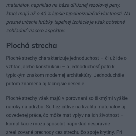
materiálov, napríklad na báze difúznej rezolovej peny,
ktoré majú až o 40 % lepšie tepelnoizolačné vlastnosti. Na
presné určenie hrúbky tepelnej izolácie je však potrebné
zohľadniť viacero aspektov.
Plochá strecha
Ploché strechy charakterizuje jednoduchosť – či už ide o
vzhľad, alebo konštrukciu – a jednoduchosť patrí k
typickým znakom modernej architektúry. Jednoduchšie
pritom znamená aj lacnejšie riešenie.
Ploché strechy však majú v porovnaní so šikmými vyššie
nároky na údržbu. Sú tiež citlivé na kvalitu materiálov aj
odvedenej práce, čo môže mať vplyv na ich životnosť –
komplikácie môžu spôsobiť napríklad nesprávne
zrealizované prechody cez strechu čo spoje krytiny. Pri