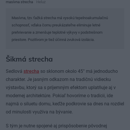
masívna strecha
Heluz
Masívna, tzv. ťažká strecha má vysokú tepelnoakumulačnú
schopnosť, vďaka čomu preukázateľne eliminuje letné
prehrievanie a zmenšuje teplotné výkyvy v podstrešnom
priestore. Pozitívom je tiež účinná zvuková izolácia.
Šikmá strecha
Sedlová
strecha
so sklonom okolo 45° má jednoducho
charakter. Je jasným odkazom na tradičnú vidiecku
výstavbu, ktorý sa s príjemným efektom uplatňuje aj v
modernej architektúre. Pokiaľ hovoríme o tradícii, ide
najmä o siluetu domu, keďže podkrovie sa dnes na rozdiel
od minulosti využíva na bývanie.
S tým je nutne spojené aj prispôsobenie pôvodnej