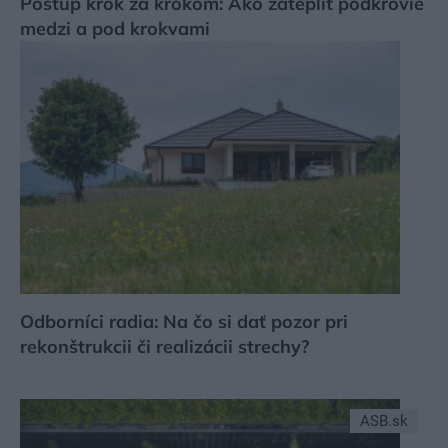
Postup krok za krokom: Ako zatepliť podkrovie
medzi a pod krokvami
Odborníci radia: Na čo si dať pozor pri
rekonštrukcii či realizácii strechy?
ASB.sk