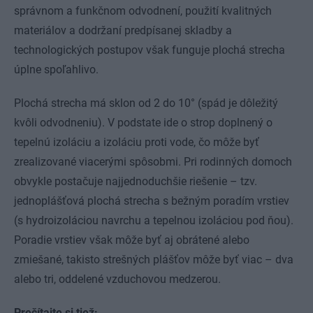
správnom a funkčnom odvodnení, použití kvalitných
materiálov a dodržaní predpísanej skladby a
technologických postupov však funguje plochá strecha
úplne spoľahlivo.
Plochá strecha má sklon od 2 do 10° (spád je dôležitý
kvôli odvodneniu). V podstate ide o strop doplnený o
tepelnú izoláciu a izoláciu proti vode, čo môže byť
zrealizované viacerými spôsobmi. Pri rodinných domoch
obvykle postačuje najjednoduchšie riešenie – tzv.
jednoplášťová plochá strecha s bežným poradím vrstiev
(s hydroizoláciou navrchu a tepelnou izoláciou pod ňou).
Poradie vrstiev však môže byť aj obrátené alebo
zmiešané, takisto strešných plášťov môže byť viac – dva
alebo tri, oddelené vzduchovou medzerou.
Prečítajte si tiež: