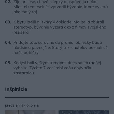
Žije pri lese, chová sliepky a uspáva ju rieka.
Miestni remeselníci vytvorili bývanie, ktoré vyzerá
ako malý raj
K bytu ladili aj škáry v obklade. Majitelia zbúrali
stereotyp, bývanie vyzerá ako z filmov svojského
režiséra
Pridajte túto surovinu do prania, obliečky budú
hladšie a pevnejšie. Starý trik z hotelov poznali už
naše babičky
Kedysi boli veľkým trendom, dnes sa im radšej
vyhnite. Týchto 7 vecí robí vašu obývačku
zastaralou
Inšpirácie
predsieň
,
sklo
,
biela