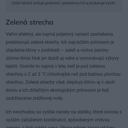
Zeleň taktiež znižuje prašnosť, spotrebúva CO a produkuje kyslík.
Zelená strecha
Veľmi efektný, ale najmä príjemný variant zastrešenia
predstavujú zelené strechy. Ich najväčším prínosom je
zlepšenie klímy v podstreší – zeleň a vrstva zeminy
účinne tlmia hluk pri daždi aj vetre a vyrovnávajú výkyvy
teplôt. Oceníte to najmä v lete, keď je pod zelenou
strechou o 2 až 3 °C chladnejšie než pod bežnou plochou
strechou. Zelené strechy však zlepšujú klímu aj v okolí
domu a ich dôležitým ekologickým prínosom je tiež
zadržiavanie zrážkovej vody.
Ich nevýhodou sú vyššie nároky na statiku, ktoré súvisia s
vyšším zaťažením konštrukcií, spôsobeným vrstvou
zeminy, a tiež vyššia cena. Oboje pritom závisí od typu