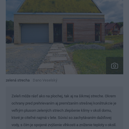
zelená strecha
Dano Veselský
Zeleň môže rásť ako na plochej, tak aj na šikmej streche. Okrem
ochrany pred prehrievaním aj premŕzaním strešnej konštrukcie je
veľkým plusom zelených striech zlepšenie klímy v okolí domu,
ktoré je citeľné najmä v lete. Súvisí so zachytávaním dažďovej
vody, s čím je spojené zvýšenie vlhkosti a zníženie teploty v okolí.