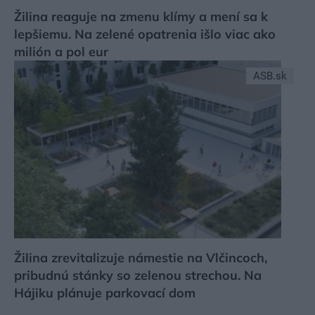
Žilina reaguje na zmenu klímy a mení sa k
lepšiemu. Na zelené opatrenia išlo viac ako
milión a pol eur
ASB.sk
Žilina zrevitalizuje námestie na Vlčincoch,
pribudnú stánky so zelenou strechou. Na
Hájiku plánuje parkovací dom