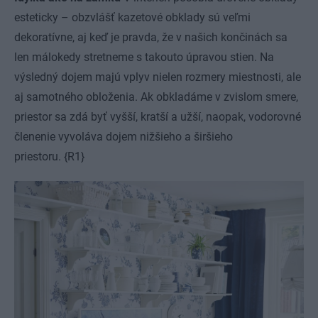
esteticky – obzvlášť kazetové obklady sú veľmi
dekoratívne, aj keď je pravda, že v našich končinách sa
len málokedy stretneme s takouto úpravou stien. Na
výsledný dojem majú vplyv nielen rozmery miestnosti, ale
aj samotného obloženia. Ak obkladáme v zvislom smere,
priestor sa zdá byť vyšší, kratší a užší, naopak, vodorovné
členenie vyvoláva dojem nižšieho a širšieho
priestoru. {R1}