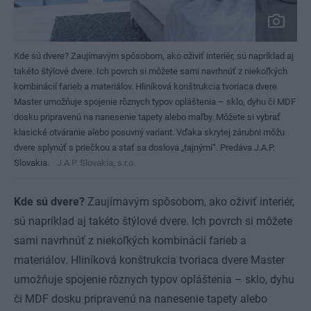
Kde sú dvere? Zaujímavým spôsobom, ako oživiť interiér, sú napríklad aj
takéto štýlové dvere. Ich povrch si môžete sami navrhnúť z niekoľkých
kombinácií farieb a materiálov. Hliníková konštrukcia tvoriaca dvere
Master umožňuje spojenie rôznych typov opláštenia – sklo, dyhu či MDF
dosku pripravenú na nanesenie tapety alebo maľby. Môžete si vybrať
klasické otváranie alebo posuvný variant. Vďaka skrytej zárubni môžu
dvere splynúť s priečkou a stať sa doslova „tajnými“. Predáva J.A.P.
Slovakia.
J.A.P. Slovakia, s.r.o.
Kde sú dvere?
Zaujímavým spôsobom, ako oživiť interiér,
sú napríklad aj takéto štýlové dvere. Ich povrch si môžete
sami navrhnúť z niekoľkých kombinácií farieb a
materiálov. Hliníková konštrukcia tvoriaca dvere Master
umožňuje spojenie rôznych typov opláštenia – sklo, dyhu
či MDF dosku pripravenú na nanesenie tapety alebo