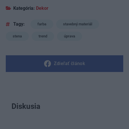
Kategória:
Dekor
Tagy:
farba
stavebný materiál
stena
trend
úprava
Zdieľať článok
Diskusia