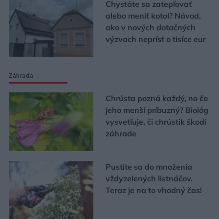
Chystáte sa zatepľovať
alebo meniť kotol? Návod,
ako v nových dotačných
výzvach neprísť o tisíce eur
Záhrada
Chrústa pozná každý, no čo
jeho menší príbuzný? Biológ
vysvetľuje, či chrústik škodí
záhrade
Pustite sa do množenia
vždyzelených listnáčov.
Teraz je na to vhodný čas!