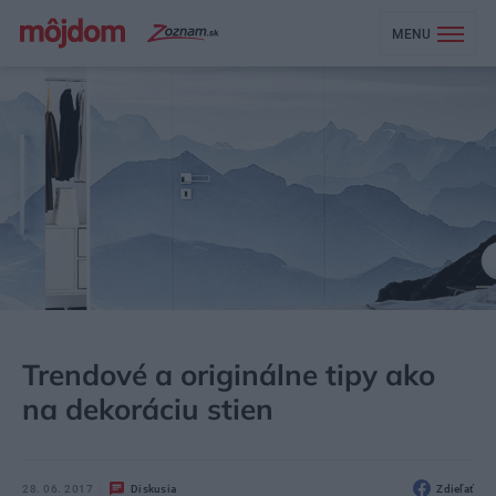
MENU
MÔJDOM
ŠTÝL
DEKOR
Trendové a originálne tipy ako
na dekoráciu stien
28. 06. 2017
Diskusia
Zdieľať