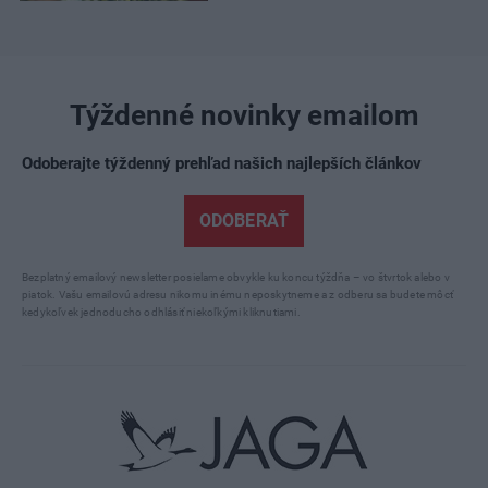
Týždenné novinky emailom
Odoberajte týždenný prehľad našich najlepších článkov
ODOBERAŤ
Bezplatný emailový newsletter posielame obvykle ku koncu týždňa – vo štvrtok alebo v
piatok. Vašu emailovú adresu nikomu inému neposkytneme a z odberu sa budete môcť
kedykoľvek jednoducho odhlásiť niekoľkými kliknutiami.