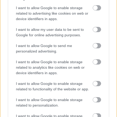
stvárnenia vytvárajúce akési nedbalé akvarely prelínajúce
I want to allow Google to enable storage
related to advertising like cookies on web or
sa tón v tóne či alfabetické motívy. Povahou sú vliesové
device identifiers in apps.
tapety poddajné a pevné zároveň, zvládnu zakryť aj
mierne nerovnosti podkladu a sú priedušné.
I want to allow my user data to be sent to
Google for online advertising purposes.
I want to allow Google to send me
personalized advertising.
I want to allow Google to enable storage
related to analytics like cookies on web or
device identifiers in apps.
I want to allow Google to enable storage
related to functionality of the website or app.
Individuálne riešenia Pre tých, čo obdivujú štruktúrované omietky, sú
I want to allow Google to enable storage
určené farby z radu Platinum Decor od Poli-Farbe. Neexistujú dve
related to personalization.
totožné steny, každá je vďaka spôsobu aplikácie originálna. Môžete si
vybrať povrch s metalickým alebo so zamatovým efektom, stierky s
I want to allow Google to enable storage