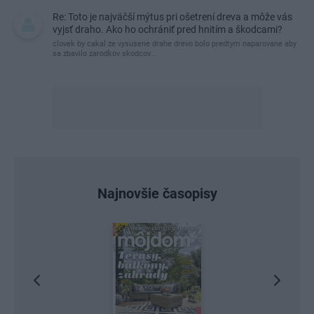
Re: Toto je najväčší mýtus pri ošetrení dreva a môže vás
vyjsť draho. Ako ho ochrániť pred hnitím a škodcami?
clovek by cakal ze vysusene drahe drevo bolo predtym naparovane aby
sa zbavilo zarodkov skodcov...
Najnovšie časopisy