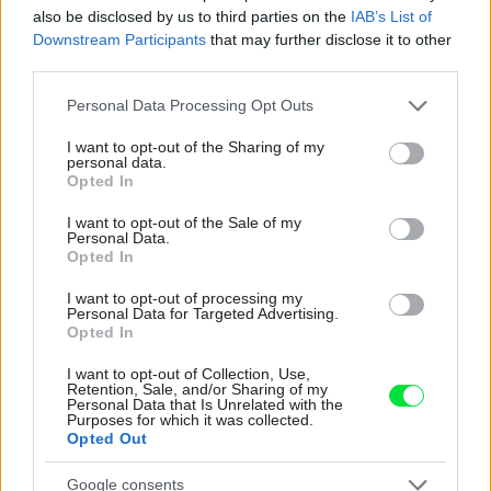
also be disclosed by us to third parties on the
IAB’s List of
Downstream Participants
that may further disclose it to other
third parties.
Please note that this website/app uses one or more Google
Personal Data Processing Opt Outs
services and may gather and store information including but
not limited to your visit or usage behaviour. You may click to
I want to opt-out of the Sharing of my
personal data.
grant or deny consent to Google and its third-party tags to
Opted In
use your data for below specified purposes in below Google
consent section.
I want to opt-out of the Sale of my
Personal Data.
Opted In
I want to opt-out of processing my
Obrazová vliesová tapeta Echo, 186 × 270 cm, 185,90 €, www.lavmi.sk
Personal Data for Targeted Advertising.
Opted In
Lavmi
I want to opt-out of Collection, Use,
Retention, Sale, and/or Sharing of my
Pre moderný interiér
Vzory a dizajn vliesových tapiet
Personal Data that Is Unrelated with the
Purposes for which it was collected.
dokážu ulahodiť aj tým najnáročnejším, pre ktorých sú
Opted Out
trendy prioritou pri zariaďovaní interiéru. Vychytené sú
Google consents
napríklad dekory pohľadového betónu, farebne surové