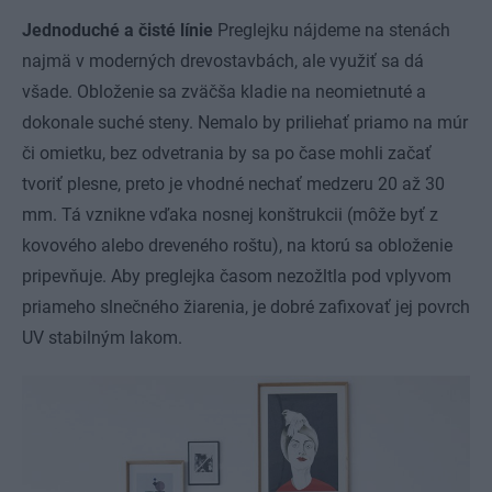
Jednoduché a čisté línie
Preglejku nájdeme na stenách
najmä v moderných drevostavbách, ale využiť sa dá
všade. Obloženie sa zväčša kladie na neomietnuté a
dokonale suché steny. Nemalo by priliehať priamo na múr
či omietku, bez odvetrania by sa po čase mohli začať
tvoriť plesne, preto je vhodné nechať medzeru 20 až 30
mm. Tá vznikne vďaka nosnej konštrukcii (môže byť z
kovového alebo dreveného roštu), na ktorú sa obloženie
pripevňuje. Aby preglejka časom nezožltla pod vplyvom
priameho slnečného žiarenia, je dobré zafixovať jej povrch
UV stabilným lakom.