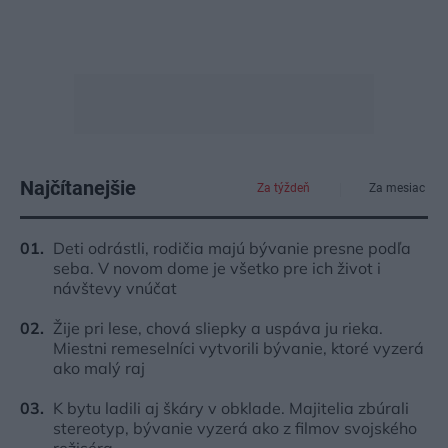
Najčítanejšie
Za týždeň
Za mesiac
Deti odrástli, rodičia majú bývanie presne podľa
seba. V novom dome je všetko pre ich život i
návštevy vnúčat
Žije pri lese, chová sliepky a uspáva ju rieka.
Miestni remeselníci vytvorili bývanie, ktoré vyzerá
ako malý raj
K bytu ladili aj škáry v obklade. Majitelia zbúrali
stereotyp, bývanie vyzerá ako z filmov svojského