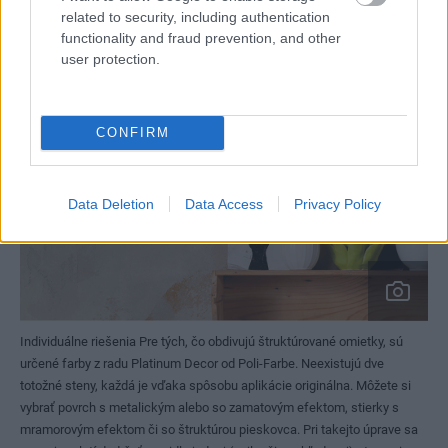
mramorovým efektom či so štruktúrou pieskovca. Pri takejto úprave sa
related to security, including authentication
naozaj vyplatí dodržať pravidlo jednej (najlepšie pohľadovej) steny, viac
functionality and fraud prevention, and other
už je proste viac a želaný efekt sa môže ľahko stratiť.
user protection.
www.polifarbesk.sk
www.polifarbesk.sk
CONFIRM
Data Deletion
Data Access
Privacy Policy
Individuálne riešenia Pre tých, čo obdivujú štruktúrované omietky, sú
určené farby z radu Platinum Decor od Poli-Farbe. Neexistujú dve
totožné steny, každá je vďaka spôsobu aplikácie originálna. Môžete si
vybrať povrch s metalickým alebo so zamatovým efektom, stierky s
mramorovým efektom či so štruktúrou pieskovca. Pri takejto úprave sa