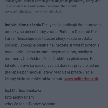
naozaj vyplatí dodržať pravidlo jednej (najlepšie pohľadovej) steny, viac
už je proste viac a želaný efekt sa môže ľahko stratiť.
www.polifarbesk.sk
www.polifarbesk.sk
Individuálne riešenia
Pre tých, čo obdivujú štruktúrované
omietky, sú určené farby z radu Platinum Decor od Poli-
Farbe. Neexistujú dve totožné steny, každá je vďaka
spôsobu aplikácie originálna. Môžete si vybrať povrch s
metalickým alebo so zamatovým efektom, stierky s
mramorovým efektom či so štruktúrou pieskovca. Pri
takejto úprave sa naozaj vyplatí dodržať pravidlo jednej
(najlepšie pohľadovej) steny, viac už je proste viac a
želaný efekt sa môže ľahko stratiť.
www.polifarbesk.sk
text Martina Deríková
foto archív firiem
zdroj časopis Tvorivé bývanie