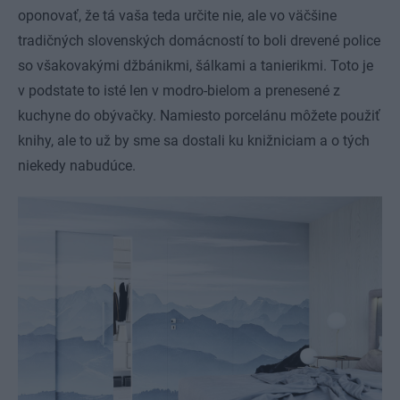
oponovať, že tá vaša teda určite nie, ale vo väčšine
tradičných slovenských domácností to boli drevené police
so všakovakými džbánikmi, šálkami a tanierikmi. Toto je
v podstate to isté len v modro-bielom a prenesené z
kuchyne do obývačky. Namiesto porcelánu môžete použiť
knihy, ale to už by sme sa dostali ku knižniciam a o tých
niekedy nabudúce.