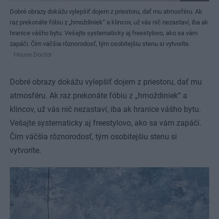
Dobré obrazy dokážu vylepšiť dojem z priestoru, dať mu atmosféru. Ak
raz prekonáte fóbiu z „hmoždiniek“ a klincov, už vás nič nezastaví, iba ak
hranice vášho bytu. Vešajte systematicky aj freestylovo, ako sa vám
zapáči. Čím väčšia rôznorodosť, tým osobitejšiu stenu si vytvoríte.
House Doctor
Dobré obrazy dokážu vylepšiť dojem z priestoru, dať mu
atmosféru. Ak raz prekonáte fóbiu z „hmoždiniek“ a
klincov, už vás nič nezastaví, iba ak hranice vášho bytu.
Vešajte systematicky aj freestylovo, ako sa vám zapáči.
Čím väčšia rôznorodosť, tým osobitejšiu stenu si
vytvoríte.