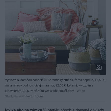
Vytvorte si domácu pohodičku Keramický hrnček, farba paprika, 16,50 €;
melamínový podnos, dizajn mramor, 32,50 €; keramický džbán s
etnovzorom, 32,50 €, všetko www.whitestuff.com
White
Stuff/www.whitestuff.com
Idylka ako na zámku
V interiéri pôsobia drevené obklady