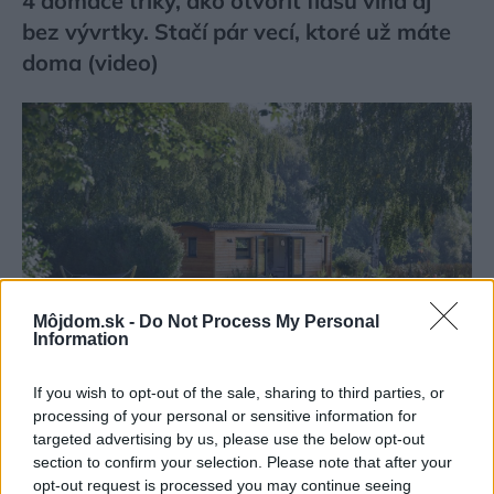
4 domáce triky, ako otvoriť fľašu vína aj
bez vývrtky. Stačí pár vecí, ktoré už máte
doma (video)
Môjdom.sk -
Do Not Process My Personal
Information
If you wish to opt-out of the sale, sharing to third parties, or
processing of your personal or sensitive information for
Celý život na 21 metroch. Táto maringotka
targeted advertising by us, please use the below opt-out
ponúka únik do ticha prírody a život, v
section to confirm your selection. Please note that after your
opt-out request is processed you may continue seeing
ktorom toho netreba veľa