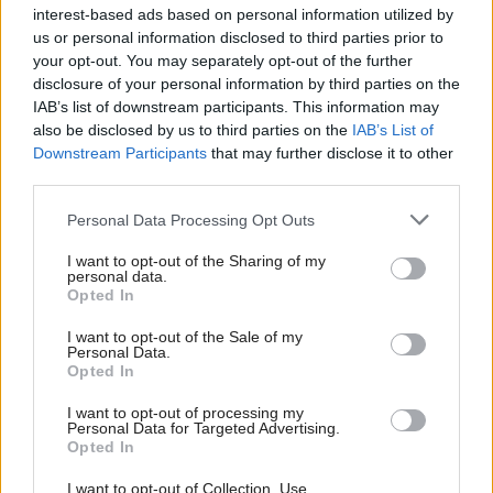
interest-based ads based on personal information utilized by
us or personal information disclosed to third parties prior to
your opt-out. You may separately opt-out of the further
disclosure of your personal information by third parties on the
IAB’s list of downstream participants. This information may
also be disclosed by us to third parties on the
IAB’s List of
Downstream Participants
that may further disclose it to other
third parties.
Please note that this website/app uses one or more Google
Personal Data Processing Opt Outs
services and may gather and store information including but
not limited to your visit or usage behaviour. You may click to
I want to opt-out of the Sharing of my
personal data.
grant or deny consent to Google and its third-party tags to
Opted In
use your data for below specified purposes in below Google
consent section.
I want to opt-out of the Sale of my
Personal Data.
Opted In
Žije pri lese, chová sliepky a uspáva ju
I want to opt-out of processing my
rieka. Miestni remeselníci vytvorili bývanie,
Personal Data for Targeted Advertising.
ktoré vyzerá ako malý raj
Opted In
I want to opt-out of Collection, Use,