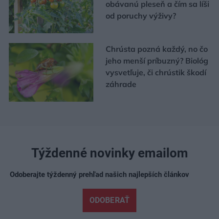
obávanú pleseň a čím sa líši
od poruchy výživy?
Chrústa pozná každý, no čo
jeho menší príbuzný? Biológ
vysvetľuje, či chrústik škodí
záhrade
Týždenné novinky emailom
Odoberajte týždenný prehľad našich najlepších článkov
ODOBERAŤ