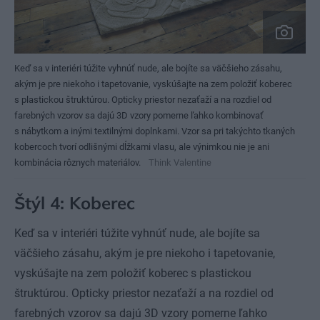
Keď sa v interiéri túžite vyhnúť nude, ale bojíte sa väčšieho zásahu,
akým je pre niekoho i tapetovanie, vyskúšajte na zem položiť koberec
s plastickou štruktúrou. Opticky priestor nezaťaží a na rozdiel od
farebných vzorov sa dajú 3D vzory pomerne ľahko kombinovať
s nábytkom a inými textilnými doplnkami. Vzor sa pri takýchto tkaných
kobercoch tvorí odlišnými dĺžkami vlasu, ale výnimkou nie je ani
kombinácia rôznych materiálov.
Think Valentine
Štýl 4: Koberec
Keď sa v interiéri túžite vyhnúť nude, ale bojíte sa
väčšieho zásahu, akým je pre niekoho i tapetovanie,
vyskúšajte na zem položiť koberec s plastickou
štruktúrou. Opticky priestor nezaťaží a na rozdiel od
farebných vzorov sa dajú 3D vzory pomerne ľahko