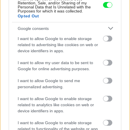
Retention, Sale, and/or Sharing of my
Personal Data that Is Unrelated with the
Purposes for which it was collected.
Opted Out
Google consents
I want to allow Google to enable storage
related to advertising like cookies on web or
device identifiers in apps.
I want to allow my user data to be sent to
Google for online advertising purposes.
I want to allow Google to send me
Deti už odrástli, tak si rodičia vytvorili dom
personalized advertising.
podľa seba. Majú perfektné bývanie pre
I want to allow Google to enable storage
svoj život i pre vnúčatá
related to analytics like cookies on web or
device identifiers in apps.
I want to allow Google to enable storage
related to functionality of the website or app.