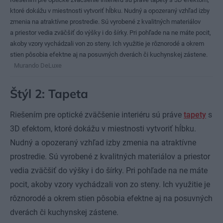
ktoré dokážu v miestnosti vytvoriť hĺbku. Nudný a opozeraný vzhľad izby
zmenia na atraktívne prostredie. Sú vyrobené z kvalitných materiálov
a priestor vedia zväčšiť do výšky i do šírky. Pri pohľade na ne máte pocit,
akoby vzory vychádzali von zo steny. Ich využitie je rôznorodé a okrem
stien pôsobia efektne aj na posuvných dverách či kuchynskej zástene.
Murando DeLuxe
Štýl 2: Tapeta
Riešením pre optické zväčšenie interiéru sú práve
tapety
s
3D efektom, ktoré dokážu v miestnosti vytvoriť hĺbku.
Nudný a opozeraný vzhľad izby zmenia na atraktívne
prostredie. Sú vyrobené z kvalitných materiálov a priestor
vedia zväčšiť do výšky i do šírky. Pri pohľade na ne máte
pocit, akoby vzory vychádzali von zo steny. Ich využitie je
rôznorodé a okrem stien pôsobia efektne aj na posuvných
dverách či kuchynskej zástene.