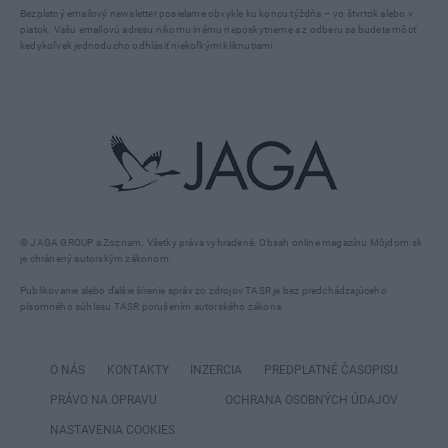
Bezplatný emailový newsletter posielame obvykle ku koncu týždňa – vo štvrtok alebo v
piatok. Vašu emailovú adresu nikomu inému neposkytneme a z odberu sa budete môcť
kedykoľvek jednoducho odhlásiť niekoľkými kliknutiami.
© JAGA GROUP a Zoznam. Všetky práva vyhradené. Obsah online magazínu Môjdom.sk
je chránený autorským zákonom.
Publikovanie alebo ďalšie šírenie správ zo zdrojov TASR je bez predchádzajúceho
písomného súhlasu TASR porušením autorského zákona.
O NÁS
KONTAKTY
INZERCIA
PREDPLATNÉ ČASOPISU
PRÁVO NA OPRAVU
OCHRANA OSOBNÝCH ÚDAJOV
NASTAVENIA COOKIES