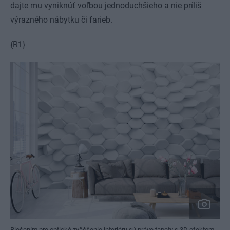
dajte mu vyniknúť voľbou jednoduchšieho a nie príliš
výrazného nábytku či farieb.
{R1}
Riešením pre optické zväčšenie interiéru sú práve tapety s 3D efektom,