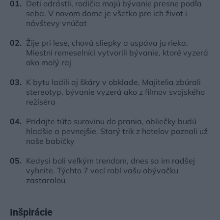
Deti odrástli, rodičia majú bývanie presne podľa
seba. V novom dome je všetko pre ich život i
návštevy vnúčat
Žije pri lese, chová sliepky a uspáva ju rieka.
Miestni remeselníci vytvorili bývanie, ktoré vyzerá
ako malý raj
K bytu ladili aj škáry v obklade. Majitelia zbúrali
stereotyp, bývanie vyzerá ako z filmov svojského
režiséra
Pridajte túto surovinu do prania, obliečky budú
hladšie a pevnejšie. Starý trik z hotelov poznali už
naše babičky
Kedysi boli veľkým trendom, dnes sa im radšej
vyhnite. Týchto 7 vecí robí vašu obývačku
zastaralou
Inšpirácie