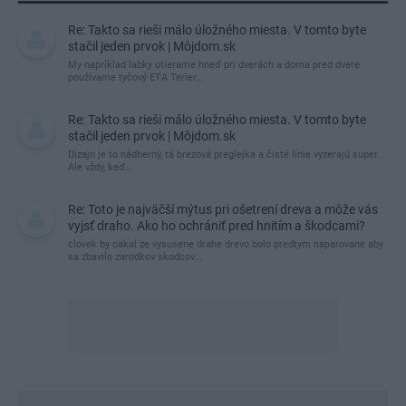
Re: Takto sa rieši málo úložného miesta. V tomto byte
stačil jeden prvok | Môjdom.sk
My napríklad labky utierame hneď pri dverách a doma pred dvere
používame tyčový ETA Terier…
Re: Takto sa rieši málo úložného miesta. V tomto byte
stačil jeden prvok | Môjdom.sk
Dizajn je to nádherný, tá brezová preglejka a čisté línie vyzerajú super.
Ale vždy, keď…
Re: Toto je najväčší mýtus pri ošetrení dreva a môže vás
vyjsť draho. Ako ho ochrániť pred hnitím a škodcami?
clovek by cakal ze vysusene drahe drevo bolo predtym naparovane aby
sa zbavilo zarodkov skodcov...