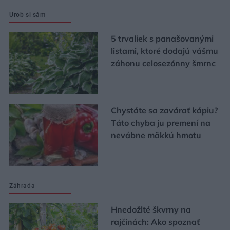
Urob si sám
5 trvaliek s panašovanými
listami, ktoré dodajú vášmu
záhonu celosezónny šmrnc
Chystáte sa zavárať kápiu?
Táto chyba ju premení na
nevábne mäkkú hmotu
Záhrada
Hnedožlté škvrny na
rajčinách: Ako spoznať