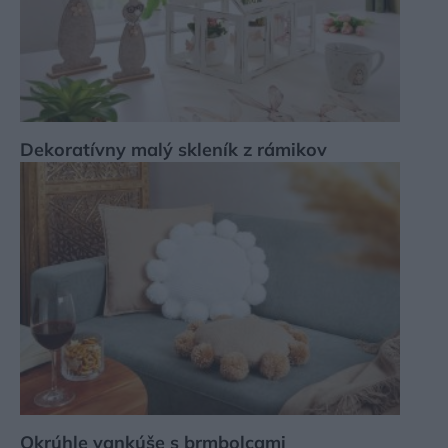
Dekoratívny malý skleník z rámikov
Okrúhle vankúše s brmbolcami