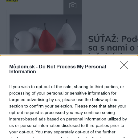
SÚŤAŽ: Pod
sa s nami o
inšpirácie
Môjdom.sk -
Do Not Process My Personal
Information
1044247
photl.com
If you wish to opt-out of the sale, sharing to third parties, or
processing of your personal or sensitive information for
targeted advertising by us, please use the below opt-out
section to confirm your selection. Please note that after your
opt-out request is processed you may continue seeing
Kategória:
Doplnky
Štýl
Vaše tipy
interest-based ads based on personal information utilized by
us or personal information disclosed to third parties prior to
Tagy:
dekorácie
Váš tip
your opt-out. You may separately opt-out of the further