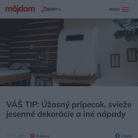
MENU
MÔJDOM
ŠTÝL
DOPLNKY
VÁŠ TIP: Úžasný prípecok, svieže
jesenné dekorácie a iné nápady
14. 11. 2011
Diskusia
Zdieľať