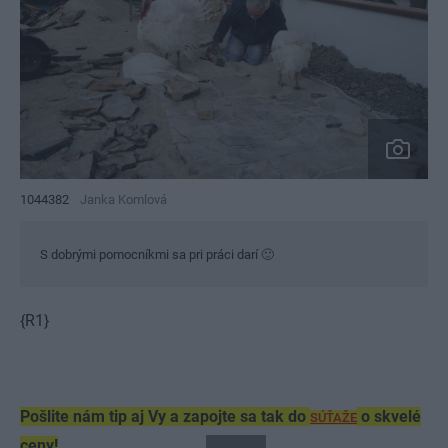
1044382
Janka Komlová
S dobrými pomocníkmi sa pri práci darí 🙂
{R1}
Pošlite nám tip aj Vy a zapojte sa tak do
o skvelé
SÚŤAŽE
ceny!