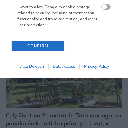
rieka. Miestni remeselníci vytvorili bývanie,
I want to allow Google to enable storage
ktoré vyzerá ako malý raj
related to security, including authentication
functionality and fraud prevention, and other
user protection.
CONFIRM
Data Deletion
Data Access
Privacy Policy
Celý život na 21 metroch. Táto maringotka
ponúka únik do ticha prírody a život, v