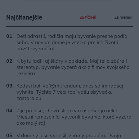
Najčítanejšie
Za týždeň
Za mesiac
Deti odrástli, rodičia majú bývanie presne podľa
seba. V novom dome je všetko pre ich život i
návštevy vnúčat
K bytu ladili aj škáry v obklade. Majitelia zbúrali
stereotyp, bývanie vyzerá ako z filmov svojského
režiséra
Kedysi boli veľkým trendom, dnes sa im radšej
vyhnite. Týchto 7 vecí robí vašu obývačku
zastaralou
Žije pri lese, chová sliepky a uspáva ju rieka.
Miestni remeselníci vytvorili bývanie, ktoré vyzerá
ako malý raj
V dome v lese vyriešili známy problém. Dvaja