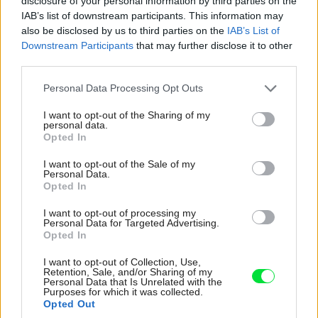
disclosure of your personal information by third parties on the
IAB’s list of downstream participants. This information may
also be disclosed by us to third parties on the
IAB’s List of
Downstream Participants
that may further disclose it to other
Zdieľať článok
third parties.
Please note that this website/app uses one or more Google
Personal Data Processing Opt Outs
services and may gather and store information including but
not limited to your visit or usage behaviour. You may click to
I want to opt-out of the Sharing of my
Pozrite si viac
personal data.
grant or deny consent to Google and its third-party tags to
Opted In
use your data for below specified purposes in below Google
consent section.
I want to opt-out of the Sale of my
Personal Data.
Opted In
I want to opt-out of processing my
Personal Data for Targeted Advertising.
Opted In
I want to opt-out of Collection, Use,
Retention, Sale, and/or Sharing of my
Personal Data that Is Unrelated with the
Purposes for which it was collected.
Opted Out