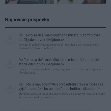
Najnovšie príspevky
Re: Takto sa rieši málo úložného miesta. V tomto byte
stačil jeden prvok | Môjdom.sk
My napríklad labky utierame hneď pri dverách a doma pred dvere
používame tyčový ETA Terier…
Re: Takto sa rieši málo úložného miesta. V tomto byte
stačil jeden prvok | Môjdom.sk
Dizajn je to nádherný, tá brezová preglejka a čisté línie vyzerajú super.
Ale vždy, keď…
Re: Toto je najväčší mýtus pri ošetrení dreva a môže vás
vyjsť draho. Ako ho ochrániť pred hnitím a škodcami?
clovek by cakal ze vysusene drahe drevo bolo predtym naparovane aby
sa zbavilo zarodkov skodcov...