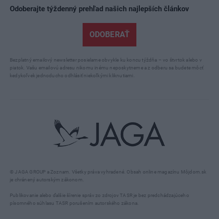
Odoberajte týždenný prehľad našich najlepších článkov
ODOBERAŤ
Bezplatný emailový newsletter posielame obvykle ku koncu týždňa – vo štvrtok alebo v
piatok. Vašu emailovú adresu nikomu inému neposkytneme a z odberu sa budete môcť
kedykoľvek jednoducho odhlásiť niekoľkými kliknutiami.
© JAGA GROUP a Zoznam. Všetky práva vyhradené. Obsah online magazínu Môjdom.sk
je chránený autorským zákonom.
Publikovanie alebo ďalšie šírenie správ zo zdrojov TASR je bez predchádzajúceho
písomného súhlasu TASR porušením autorského zákona.