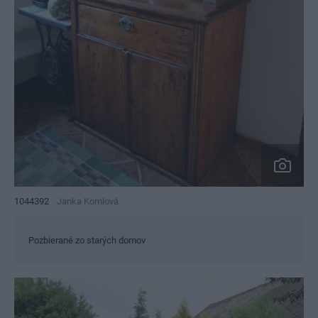
1044392
Janka Komlová
Pozbierané zo starých domov