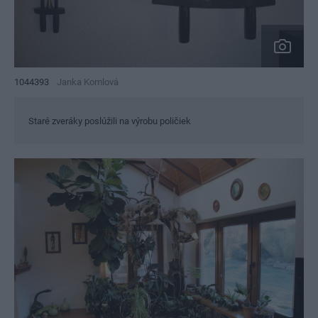
1044393
Janka Komlová
Staré zveráky poslúžili na výrobu poličiek