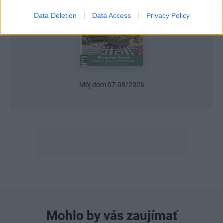
Data Deletion
Data Access
Privacy Policy
Môj dom 07-08/2026
Mohlo by vás zaujímať