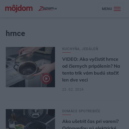
MENU
hrnce
KUCHYŇA, JEDÁLEŇ
VIDEO: Ako vyčistiť hrnce
od čiernych pripálenín? Na
tento trik vám budú stačiť
len dve veci
23. 02. 2024
DOMÁCE SPOTREBIČE
Ako ušetriť čas pri varení?
Odpoveďou sú elektrické