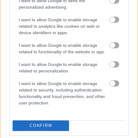
I want to allow Google to send me
personalized advertising.
Re: Takto sa rieši málo úložného miesta. V tomto byte
stačil jeden prvok | Môjdom.sk
I want to allow Google to enable storage
Dizajn je to nádherný, tá brezová preglejka a čisté línie vyzerajú super.
Ale vždy, keď…
related to analytics like cookies on web or
device identifiers in apps.
Re: Toto je najväčší mýtus pri ošetrení dreva a môže vás
vyjsť draho. Ako ho ochrániť pred hnitím a škodcami?
I want to allow Google to enable storage
clovek by cakal ze vysusene drahe drevo bolo predtym naparovane aby
related to functionality of the website or app.
sa zbavilo zarodkov skodcov...
I want to allow Google to enable storage
related to personalization.
I want to allow Google to enable storage
related to security, including authentication
functionality and fraud prevention, and other
user protection.
Najnovšie časopisy
CONFIRM