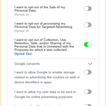
use your data for below specified purposes in below Google
consent section.
I want to opt-out of the Sale of my
Personal Data.
Opted In
I want to opt-out of processing my
Personal Data for Targeted Advertising.
Opted In
I want to opt-out of Collection, Use,
Retention, Sale, and/or Sharing of my
Personal Data that Is Unrelated with the
Purposes for which it was collected.
Opted Out
Google consents
I want to allow Google to enable storage
Najnovšie príspevky
related to advertising like cookies on web or
device identifiers in apps.
Re: Takto sa rieši málo úložného miesta. V tomto byte
I want to allow my user data to be sent to
stačil jeden prvok | Môjdom.sk
Google for online advertising purposes.
My napríklad labky utierame hneď pri dverách a doma pred dvere
používame tyčový ETA Terier…