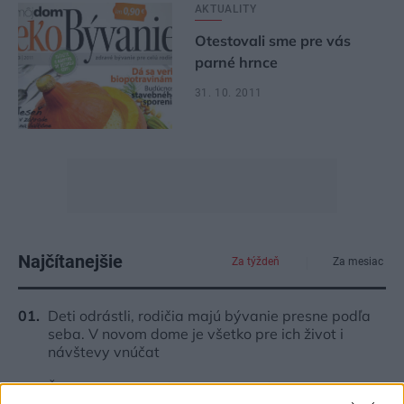
AKTUALITY
Otestovali sme pre vás
parné hrnce
31. 10. 2011
Najčítanejšie
Za týždeň
Za mesiac
Deti odrástli, rodičia majú bývanie presne podľa
seba. V novom dome je všetko pre ich život i
návštevy vnúčat
Žije pri lese, chová sliepky a uspáva ju rieka.