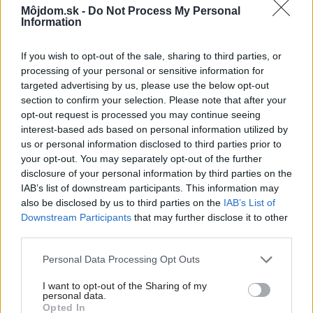
Miestni remeselníci vytvorili bývanie, ktoré vyzerá
Môjdom.sk -
Do Not Process My Personal
ako malý raj
Information
K bytu ladili aj škáry v obklade. Majitelia zbúrali
If you wish to opt-out of the sale, sharing to third parties, or
stereotyp, bývanie vyzerá ako z filmov svojského
režiséra
processing of your personal or sensitive information for
targeted advertising by us, please use the below opt-out
Kedysi boli veľkým trendom, dnes sa im radšej
section to confirm your selection. Please note that after your
vyhnite. Týchto 7 vecí robí vašu obývačku
opt-out request is processed you may continue seeing
zastaralou
interest-based ads based on personal information utilized by
us or personal information disclosed to third parties prior to
V dome v lese vyriešili známy problém. Dvaja
your opt-out. You may separately opt-out of the further
majitelia v ňom majú dosť súkromia aj miesto pre
disclosure of your personal information by third parties on the
spoločný čas
IAB’s list of downstream participants. This information may
also be disclosed by us to third parties on the
IAB’s List of
Downstream Participants
that may further disclose it to other
Inšpirácie
third parties.
Please note that this website/app uses one or more Google
Personal Data Processing Opt Outs
services and may gather and store information including but
kuchyňa
,
textil
,
zelená
not limited to your visit or usage behaviour. You may click to
I want to opt-out of the Sharing of my
personal data.
grant or deny consent to Google and its third-party tags to
Opted In