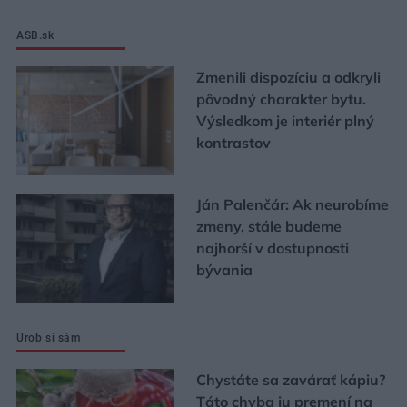
ASB.sk
Zmenili dispozíciu a odkryli
pôvodný charakter bytu.
Výsledkom je interiér plný
kontrastov
Ján Palenčár: Ak neurobíme
zmeny, stále budeme
najhorší v dostupnosti
bývania
Urob si sám
Chystáte sa zavárať kápiu?
Táto chyba ju premení na