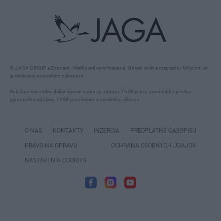
© JAGA GROUP a Zoznam. Všetky práva vyhradené. Obsah online magazínu Môjdom.sk
je chránený autorským zákonom.
Publikovanie alebo ďalšie šírenie správ zo zdrojov TASR je bez predchádzajúceho
písomného súhlasu TASR porušením autorského zákona.
O NÁS
KONTAKTY
INZERCIA
PREDPLATNÉ ČASOPISU
PRÁVO NA OPRAVU
OCHRANA OSOBNÝCH ÚDAJOV
NASTAVENIA COOKIES