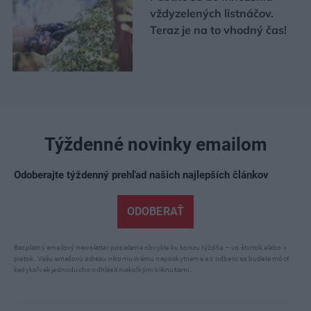
vždyzelených listnáčov.
Teraz je na to vhodný čas!
Týždenné novinky emailom
Odoberajte týždenný prehľad našich najlepších článkov
ODOBERAŤ
Bezplatný emailový newsletter posielame obvykle ku koncu týždňa – vo štvrtok alebo v
piatok. Vašu emailovú adresu nikomu inému neposkytneme a z odberu sa budete môcť
kedykoľvek jednoducho odhlásiť niekoľkými kliknutiami.