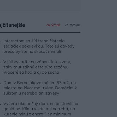
jčítanejšie
Za týždeň
Za mesiac
Internetom sa šíri trend čistenia
sedačiek pokrievkou. Toto sú dôvody,
prečo by ste ho skúšať nemali
V júli vysaďte na záhon tieto kvety,
zakvitnúť stihnú ešte túto sezónu.
Viaceré sa hodia aj do sucha
Dom v Bernolákove má len 67 m2, no
miesta na život majú viac. Domácim k
súkromiu netreba ani závesy
Vyzerá ako bežný dom, no postavili ho
geniálne. Klímu v lete ani netreba, na
kúrenie minú z energií len minimum