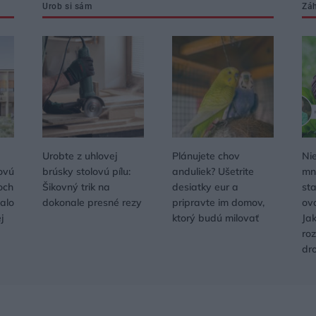
Urob si sám
Zá
Urobte z uhlovej
Plánujete chov
Nie
ovú
brúsky stolovú pílu:
anduliek? Ušetrite
mno
och
Šikovný trik na
desiatky eur a
sta
alo
dokonale presné rezy
pripravte im domov,
ov
j
ktorý budú milovať
Ja
ro
dr