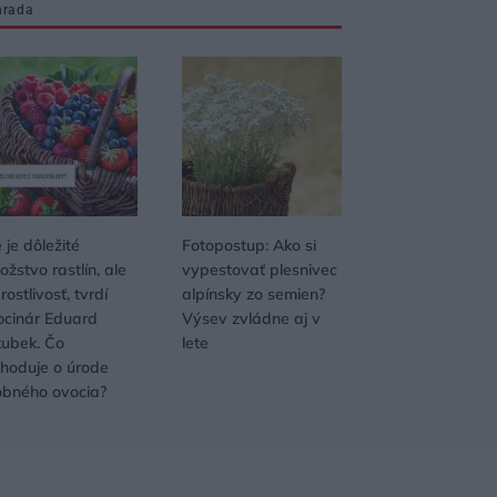
hrada
 je dôležité
Fotopostup: Ako si
žstvo rastlín, ale
vypestovať plesnivec
rostlivosť, tvrdí
alpínsky zo semien?
ocinár Eduard
Výsev zvládne aj v
kubek. Čo
lete
zhoduje o úrode
obného ovocia?