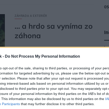
ZÁHRADA A EXTERIÉR
… a hrdo sa vyníma zo
In
záhona
ku
Okrasný cesnak si vás rýchlo získa. Je nenáročný,
krásny, a keďže sa často vypína nad záhonom, vidieť
k -
Do Not Process My Personal Information
ho už z diaľky.
to opt-out of the sale, sharing to third parties, or processing of your per
formation for targeted advertising by us, please use the below opt-out s
r selection. Please note that after your opt-out request is processed y
eing interest-based ads based on personal information utilized by us or
disclosed to third parties prior to your opt-out. You may separately opt-
27. 07. 2007
losure of your personal information by third parties on the IAB’s list of
. This information may also be disclosed by us to third parties on the
IA
Participants
that may further disclose it to other third parties.