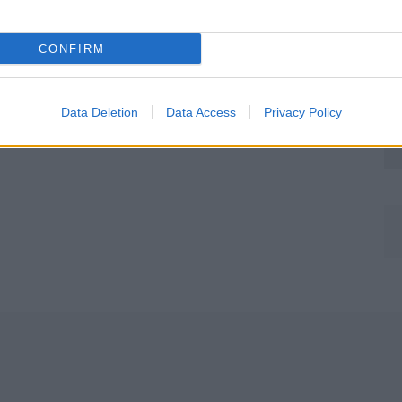
CONFIRM
Data Deletion
Data Access
Privacy Policy
Môj dom Špeciál 02/2026
Môj dom 06/2026