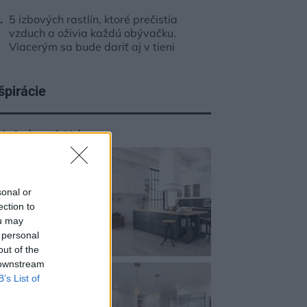
5 izbových rastlín, ktoré prečistia
vzduch a oživia každú obývačku.
Viacerým sa bude dariť aj v tieni
špirácie
chyňa
,
kameň
,
biela
sonal or
ection to
ou may
 personal
out of the
 downstream
B’s List of