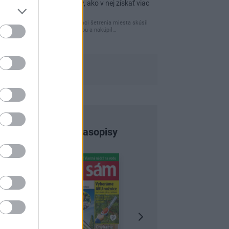
praktických nápadov, ako v nej získať viac
úložného miesta
Ja som pred časom v rámci šetrenia miesta skúsil
využiť priestor pod posteľou a nakúpil…
Najnovšie časopisy