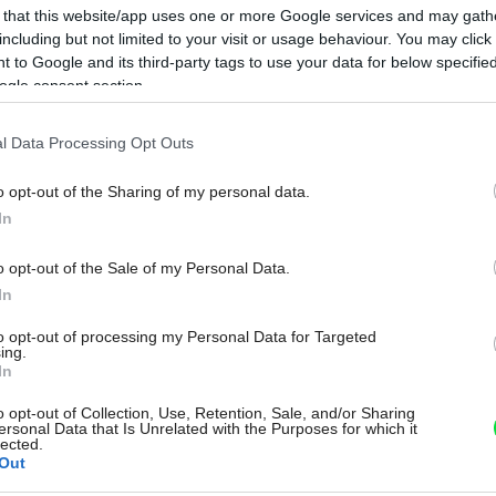
 that this website/app uses one or more Google services and may gath
including but not limited to your visit or usage behaviour. You may click 
 to Google and its third-party tags to use your data for below specifi
ogle consent section.
l Data Processing Opt Outs
Na
o opt-out of the Sharing of my personal data.
In
o opt-out of the Sale of my Personal Data.
In
to opt-out of processing my Personal Data for Targeted
ing.
In
o opt-out of Collection, Use, Retention, Sale, and/or Sharing
ersonal Data that Is Unrelated with the Purposes for which it
lected.
Out