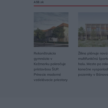
ASB.sk
Rekonštrukcia
Žilina plánuje novú
gymnázia v
multifunkčnú šport
Kežmarku pokračuje
halu. Mesto po rok
prístavbou ŠUP.
konečne vysporiad
Prinesie moderné
pozemky v Bánove
vzdelávacie priestory