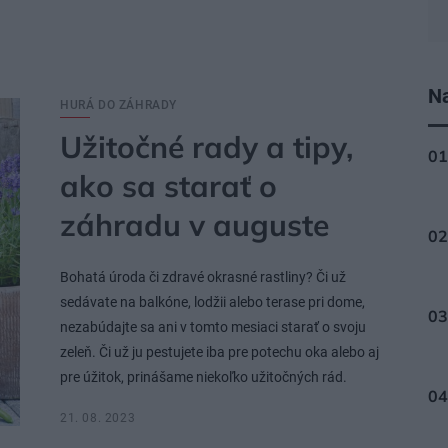
Na
HURÁ DO ZÁHRADY
Užitočné rady a tipy,
ako sa starať o
záhradu v auguste
Bohatá úroda či zdravé okrasné rastliny? Či už
sedávate na balkóne, lodžii alebo terase pri dome,
nezabúdajte sa ani v tomto mesiaci starať o svoju
zeleň. Či už ju pestujete iba pre potechu oka alebo aj
pre úžitok, prinášame niekoľko užitočných rád.
21. 08. 2023