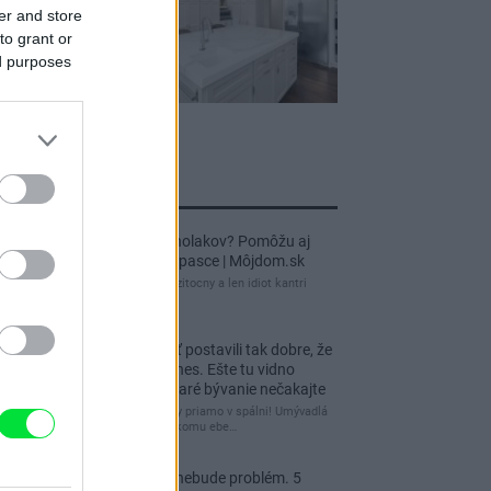
er and store
to grant or
ed purposes
jnovšie príspevky
Re: Ako sa zbaviť ucholakov? Pomôžu aj
jednoduché domáce pasce | Môjdom.sk
blbeckovia, "ucholak" je uzitocny a len idiot kantri
uzitocny hmyz
Re: Vidiecku usadlosť postavili tak dobre, že
domáceho chráni i dnes. Ešte tu vidno
kamenné múry, no staré bývanie nečakajte
čakám kedy budú wc misy priamo v spálni! Umývadlá
už sú štandardom! Tu niekomu ebe…
Re: Tesná spálňa už nebude problém. 5