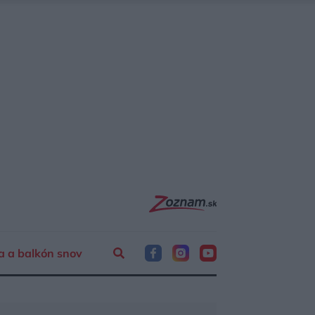
a a balkón snov