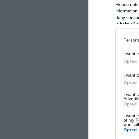
Please note
information 
deny consent
in below Go
Persona
I want t
Opted 
I want t
Opted 
I want 
Advertis
Opted 
I want t
of my P
was col
Opted 