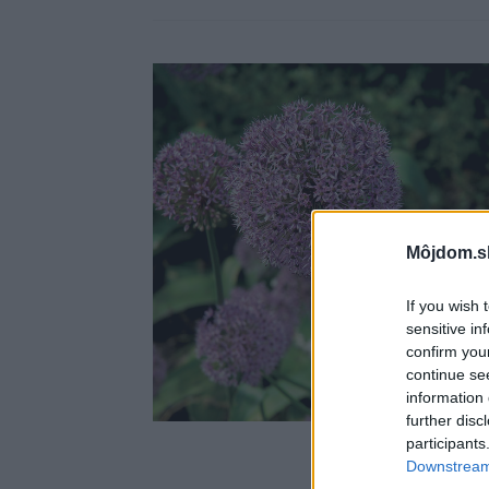
Môjdom.s
If you wish 
sensitive in
confirm you
continue se
information 
further disc
participants
Downstream 