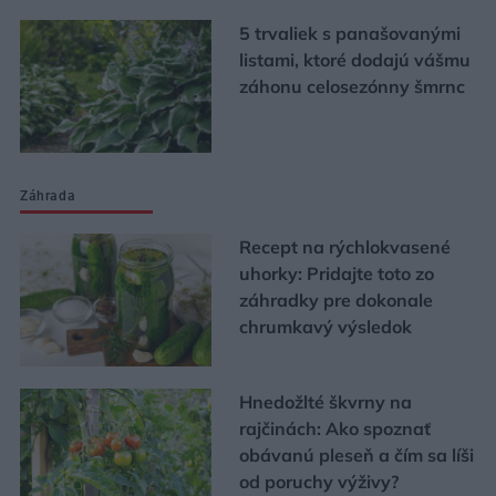
5 trvaliek s panašovanými
listami, ktoré dodajú vášmu
záhonu celosezónny šmrnc
Záhrada
Recept na rýchlokvasené
uhorky: Pridajte toto zo
záhradky pre dokonale
chrumkavý výsledok
Hnedožlté škvrny na
rajčinách: Ako spoznať
obávanú pleseň a čím sa líši
od poruchy výživy?