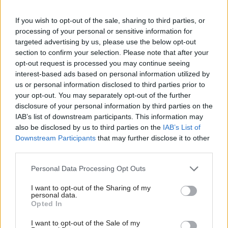
If you wish to opt-out of the sale, sharing to third parties, or
processing of your personal or sensitive information for
targeted advertising by us, please use the below opt-out
section to confirm your selection. Please note that after your
opt-out request is processed you may continue seeing
interest-based ads based on personal information utilized by
us or personal information disclosed to third parties prior to
your opt-out. You may separately opt-out of the further
disclosure of your personal information by third parties on the
IAB’s list of downstream participants. This information may
Najnovšie príspevky
also be disclosed by us to third parties on the
IAB’s List of
Downstream Participants
that may further disclose it to other
third parties.
Re: Takto sa rieši málo úložného miesta. V tomto byte
stačil jeden prvok | Môjdom.sk
Please note that this website/app uses one or more Google
Personal Data Processing Opt Outs
My napríklad labky utierame hneď pri dverách a doma pred dvere
services and may gather and store information including but
používame tyčový ETA Terier…
not limited to your visit or usage behaviour. You may click to
I want to opt-out of the Sharing of my
personal data.
grant or deny consent to Google and its third-party tags to
Re: Takto sa rieši málo úložného miesta. V tomto byte
Opted In
use your data for below specified purposes in below Google
stačil jeden prvok | Môjdom.sk
consent section.
Dizajn je to nádherný, tá brezová preglejka a čisté línie vyzerajú super.
I want to opt-out of the Sale of my
Ale vždy, keď…