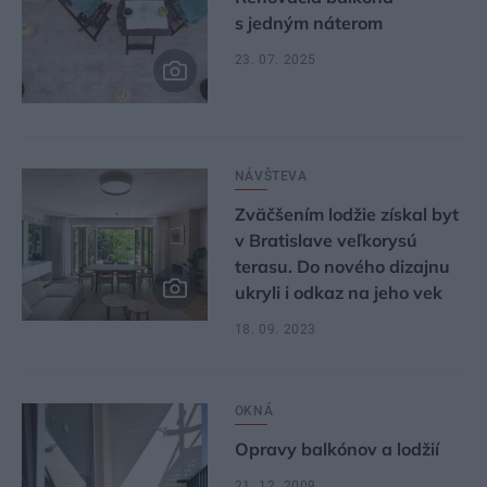
s jedným náterom
23. 07. 2025
NÁVŠTEVA
Zväčšením lodžie získal byt
v Bratislave veľkorysú
terasu. Do nového dizajnu
ukryli i odkaz na jeho vek
18. 09. 2023
OKNÁ
Opravy balkónov a lodžií
21. 12. 2009