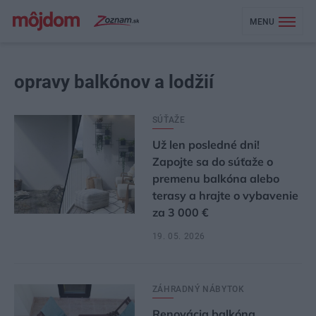
MENU
opravy balkónov a lodžií
SÚŤAŽE
Už len posledné dni!
Zapojte sa do súťaže o
premenu balkóna alebo
terasy a hrajte o vybavenie
za 3 000 €
19. 05. 2026
ZÁHRADNÝ NÁBYTOK
Renovácia balkóna