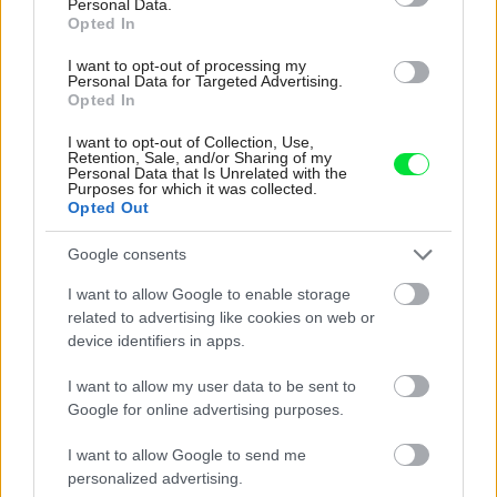
Personal Data.
Opted In
Re: Toto je najväčší mýtus pri ošetrení dreva a môže vás
I want to opt-out of processing my
vyjsť draho. Ako ho ochrániť pred hnitím a škodcami?
Personal Data for Targeted Advertising.
clovek by cakal ze vysusene drahe drevo bolo predtym naparovane aby
Opted In
sa zbavilo zarodkov skodcov...
I want to opt-out of Collection, Use,
Retention, Sale, and/or Sharing of my
Personal Data that Is Unrelated with the
Purposes for which it was collected.
Opted Out
Google consents
I want to allow Google to enable storage
related to advertising like cookies on web or
Najnovšie časopisy
device identifiers in apps.
I want to allow my user data to be sent to
Google for online advertising purposes.
I want to allow Google to send me
personalized advertising.