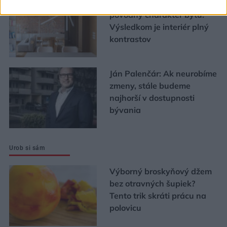
Zmenili dispozíciu a odkryli
pôvodný charakter bytu.
Výsledkom je interiér plný
kontrastov
Ján Palenčár: Ak neurobíme
zmeny, stále budeme
najhorší v dostupnosti
bývania
Urob si sám
Výborný broskyňový džem
bez otravných šupiek?
Tento trik skráti prácu na
polovicu