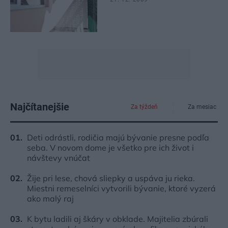
Najčítanejšie
Za týždeň
Za mesiac
Deti odrástli, rodičia majú bývanie presne podľa
seba. V novom dome je všetko pre ich život i
návštevy vnúčat
Žije pri lese, chová sliepky a uspáva ju rieka.
Miestni remeselníci vytvorili bývanie, ktoré vyzerá
ako malý raj
K bytu ladili aj škáry v obklade. Majitelia zbúrali