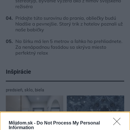
stereotyp, bývanie vyzerá ako z filmov svojského
režiséra
Pridajte túto surovinu do prania, obliečky budú
hladšie a pevnejšie. Starý trik z hotelov poznali už
naše babičky
Na šírku má len 5 metrov a ľahko ho prehliadnete.
Za nenápadnou fasádou sa skrýva miesto
perfektný relax
Inšpirácie
predsieň
,
sklo
,
biela
Môjdom.sk -
Do Not Process My Personal
Information