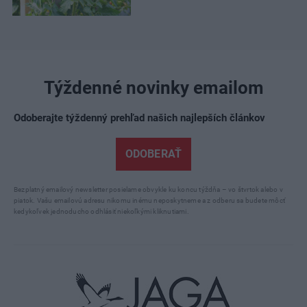
Týždenné novinky emailom
Odoberajte týždenný prehľad našich najlepších článkov
ODOBERAŤ
Bezplatný emailový newsletter posielame obvykle ku koncu týždňa – vo štvrtok alebo v
piatok. Vašu emailovú adresu nikomu inému neposkytneme a z odberu sa budete môcť
kedykoľvek jednoducho odhlásiť niekoľkými kliknutiami.