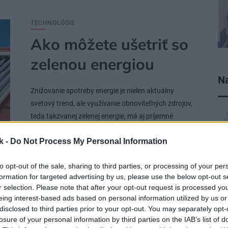
TECHNOLÓGIE
Ako môžete ušetriť so
zelenou energiou
Na
Znižovanie spotreby energie je nielen aktuálny
svetový trend, ale využívanie obnoviteľných zdrojov,
teda takzvanej zelenej energie, má aj príjemné
dôsledky v podobe nižších nákladov na prevádzku
k -
Do Not Process My Personal Information
domácnosti. Poznáte ekologické technológie, ktoré
vám prinesú dlhodobú úsporu?
to opt-out of the sale, sharing to third parties, or processing of your per
formation for targeted advertising by us, please use the below opt-out s
16. 08. 2018
r selection. Please note that after your opt-out request is processed y
eing interest-based ads based on personal information utilized by us or
disclosed to third parties prior to your opt-out. You may separately opt-
losure of your personal information by third parties on the IAB’s list of