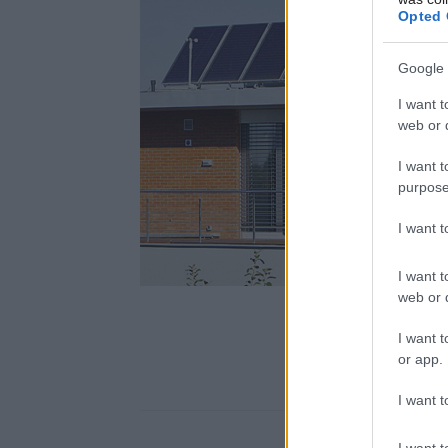
Opted 
Google 
I want t
web or d
I want t
purpose
I want 
I want t
web or d
I want t
or app.
I want t
I want t