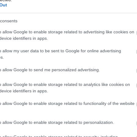
Ohriata voda
Out
v nízkoenergetických
consents
domoch
o allow Google to enable storage related to advertising like cookies on
Môj dom Špeciál 02/2026
evice identifiers in apps.
Objekty, pri ktorých sa nedbá na zníženú spotrebu
energie na prevádzku, štandardne spotrebujú
o allow my user data to be sent to Google for online advertising
s.
z celkovej energie na prevádzku iba 15 % na prípravu
ohriatej vody. Pri nízkoenergetických objektoch môže
to allow Google to send me personalized advertising.
táto hodnota dosiahnuť 50 % a viac. Vďaka
dokonalej izolácii sa ušetrí množstvo tepla na
o allow Google to enable storage related to analytics like cookies on
vykurovanie, ktoré by inak uniklo oknami a ďalšími
evice identifiers in apps.
netesnosťami. Ako je to však v prípade prípravy
ohriatej vody. Dá sa tu vôbec ešte niečo ušetriť?
o allow Google to enable storage related to functionality of the website
22. 04. 2009
o allow Google to enable storage related to personalization.
o allow Google to enable storage related to security, including