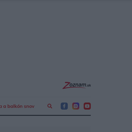
a a balkón snov