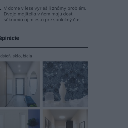
V dome v lese vyriešili známy problém.
Dvaja majitelia v ňom majú dosť
súkromia aj miesto pre spoločný čas
špirácie
edsieň
,
sklo
,
biela