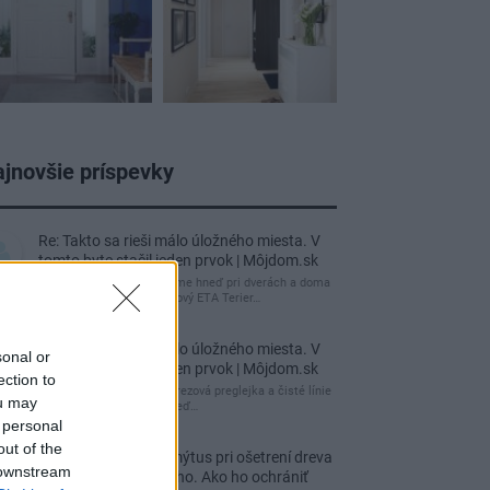
jnovšie príspevky
Re: Takto sa rieši málo úložného miesta. V
tomto byte stačil jeden prvok | Môjdom.sk
My napríklad labky utierame hneď pri dverách a doma
pred dvere používame tyčový ETA Terier…
Re: Takto sa rieši málo úložného miesta. V
sonal or
tomto byte stačil jeden prvok | Môjdom.sk
ection to
Dizajn je to nádherný, tá brezová preglejka a čisté línie
ou may
vyzerajú super. Ale vždy, keď…
 personal
out of the
Re: Toto je najväčší mýtus pri ošetrení dreva
 downstream
a môže vás vyjsť draho. Ako ho ochrániť