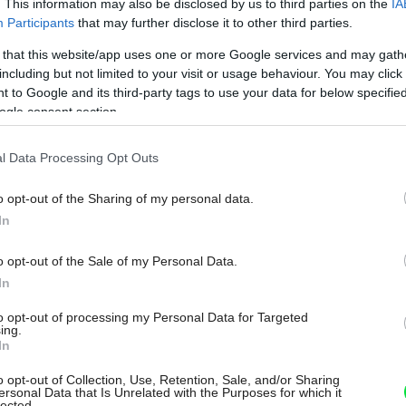
. This information may also be disclosed by us to third parties on the
IA
EKOLIFE
Participants
that may further disclose it to other third parties.
Zelená domácnosť
 that this website/app uses one or more Google services and may gath
ušetrí za vás
including but not limited to your visit or usage behaviour. You may click 
 to Google and its third-party tags to use your data for below specifi
ogle consent section.
Minimalizovať náklady na prevádzku domácnosti,
najmä z pohľadu spotreby energií, je aktuálnym
l Data Processing Opt Outs
trendom vo svete a vďaka pretrvávajúcim štátnym
dotáciám táto téma neutícha ani na Slovensku.
o opt-out of the Sharing of my personal data.
Poznáte ekologické technológie, ktoré vám prinesú
In
dlhodobú úsporu?
o opt-out of the Sale of my Personal Data.
In
12. 03. 2018
to opt-out of processing my Personal Data for Targeted
ing.
In
NEZARADENÉ
o opt-out of Collection, Use, Retention, Sale, and/or Sharing
ersonal Data that Is Unrelated with the Purposes for which it
lected.