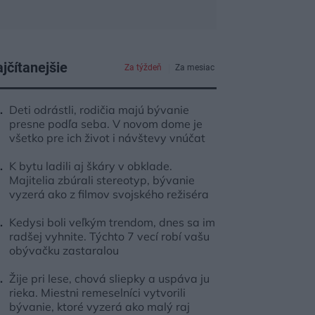
jčítanejšie
Za týždeň
Za mesiac
Deti odrástli, rodičia majú bývanie
presne podľa seba. V novom dome je
všetko pre ich život i návštevy vnúčat
K bytu ladili aj škáry v obklade.
Majitelia zbúrali stereotyp, bývanie
vyzerá ako z filmov svojského režiséra
Kedysi boli veľkým trendom, dnes sa im
radšej vyhnite. Týchto 7 vecí robí vašu
obývačku zastaralou
Žije pri lese, chová sliepky a uspáva ju
rieka. Miestni remeselníci vytvorili
bývanie, ktoré vyzerá ako malý raj