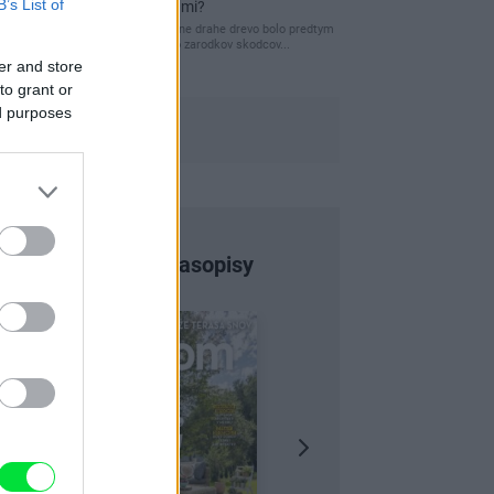
B’s List of
pred hnitím a škodcami?
clovek by cakal ze vysusene drahe drevo bolo predtym
naparovane aby sa zbavilo zarodkov skodcov...
er and store
to grant or
ed purposes
Najnovšie časopisy