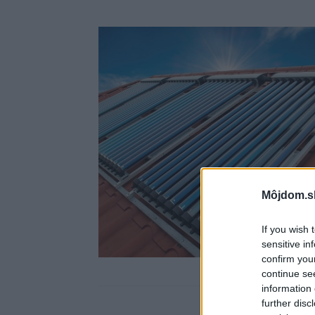
Môjdom.s
If you wish 
sensitive in
confirm you
continue se
information 
further disc