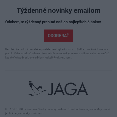
Týždenné novinky emailom
Odoberajte týždenný prehľad našich najlepších článkov
ODOBERAŤ
Bezplatný emailový newsletter posielame obvykle ku koncu týždňa – vo štvrtok alebo v
piatok. Vašu emailovú adresu nikomu inému neposkytneme a z odberu sa budete môcť
kedykoľvek jednoducho odhlásiť niekoľkými kliknutiami.
© JAGA GROUP a Zoznam. Všetky práva vyhradené. Obsah online magazínu Môjdom.sk
je chránený autorským zákonom.