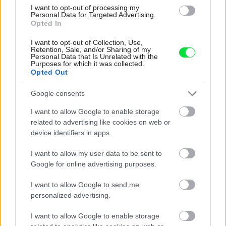
I want to opt-out of processing my
Personal Data for Targeted Advertising.
Opted In
I want to opt-out of Collection, Use,
Retention, Sale, and/or Sharing of my
Personal Data that Is Unrelated with the
Purposes for which it was collected.
Najnovšie príspevky
Opted Out
Google consents
Re: Takto sa rieši málo úložného miesta. V tomto byte
I want to allow Google to enable storage
stačil jeden prvok | Môjdom.sk
related to advertising like cookies on web or
My napríklad labky utierame hneď pri dverách a doma pred dvere
používame tyčový ETA Terier…
device identifiers in apps.
I want to allow my user data to be sent to
Re: Takto sa rieši málo úložného miesta. V tomto byte
Google for online advertising purposes.
stačil jeden prvok | Môjdom.sk
Dizajn je to nádherný, tá brezová preglejka a čisté línie vyzerajú super.
Ale vždy, keď…
I want to allow Google to send me
personalized advertising.
Re: Toto je najväčší mýtus pri ošetrení dreva a môže vás
vyjsť draho. Ako ho ochrániť pred hnitím a škodcami?
I want to allow Google to enable storage
clovek by cakal ze vysusene drahe drevo bolo predtym naparovane aby