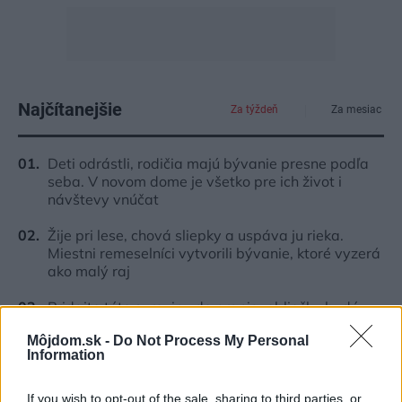
Najčítanejšie
Za týždeň
Za mesiac
Deti odrástli, rodičia majú bývanie presne podľa
seba. V novom dome je všetko pre ich život i
návštevy vnúčat
Žije pri lese, chová sliepky a uspáva ju rieka.
Miestni remeselníci vytvorili bývanie, ktoré vyzerá
ako malý raj
Pridajte túto surovinu do prania, obliečky budú
hladšie a pevnejšie. Starý trik z hotelov poznali už
Môjdom.sk -
Do Not Process My Personal
naše babičky
Information
4 domáce triky, ako otvoriť fľašu vína aj bez
vývrtky. Stačí pár vecí, ktoré už máte doma
If you wish to opt-out of the sale, sharing to third parties, or