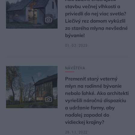
stavbu večnej vlhkosti a
priviedli do nej viac svetla?
Liečivý rez domom vykúzlil
zo starého mlyna nevšedné
bývanie!
01. 02. 2023
NÁVŠTEVA
Premeniť starý veterný
mlyn na rodinné bývanie
nebolo ľahké. Ako architekti
vyriešili náročnú dispozíciu
a udržanie formy, aby
naďalej zapadal do
vidieckej krajiny?
28. 11. 2022