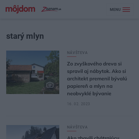
MENU
starý mlyn
NÁVŠTEVA
Zo zvyškového dreva si
spravil aj nábytok. Ako si
architekt premenil bývalú
papiereň a mlyn na
neobvyklé bývanie
16. 02. 2023
NÁVŠTEVA
Ako zbavili chátrajúcu