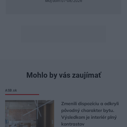
Môj dom 07-08/2026
Urob s
Mohlo by vás zaujímať
ASB.sk
Zmenili dispozíciu a odkryli
pôvodný charakter bytu.
Výsledkom je interiér plný
kontrastov