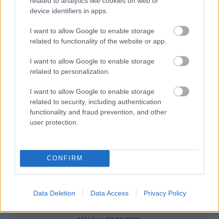
related to analytics like cookies on web or
sa zbavilo zarodkov skodcov...
device identifiers in apps.
I want to allow Google to enable storage
related to functionality of the website or app.
I want to allow Google to enable storage
related to personalization.
I want to allow Google to enable storage
Najnovšie časopisy
related to security, including authentication
functionality and fraud prevention, and other
user protection.
CONFIRM
Data Deletion
Data Access
Privacy Policy