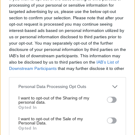
(video)
processing of your personal or sensitive information for
targeted advertising by us, please use the below opt-out
K bytu ladili aj škáry v obklade. Majitelia zbúrali
section to confirm your selection. Please note that after your
stereotyp, bývanie vyzerá ako z filmov svojského
opt-out request is processed you may continue seeing
režiséra
interest-based ads based on personal information utilized by
us or personal information disclosed to third parties prior to
your opt-out. You may separately opt-out of the further
Inšpirácie
disclosure of your personal information by third parties on the
IAB’s list of downstream participants. This information may
also be disclosed by us to third parties on the
IAB’s List of
detská izba
,
drevo
,
ružová
Downstream Participants
that may further disclose it to other
third parties.
Please note that this website/app uses one or more Google
Personal Data Processing Opt Outs
services and may gather and store information including but
not limited to your visit or usage behaviour. You may click to
I want to opt-out of the Sharing of my
personal data.
grant or deny consent to Google and its third-party tags to
Opted In
use your data for below specified purposes in below Google
consent section.
I want to opt-out of the Sale of my
Personal Data.
Opted In