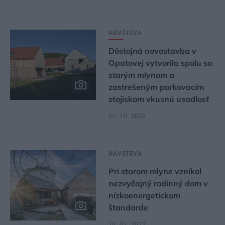
NÁVŠTEVA
Dôstojná novostavba v
Opatovej vytvorila spolu so
starým mlynom a
zastrešeným parkovacím
stojiskom vkusnú usadlosť
01. 10. 2022
NÁVŠTEVA
Pri starom mlyne vznikol
nezvyčajný rodinný dom v
nízkoenergetickom
štandarde
10. 02. 2022