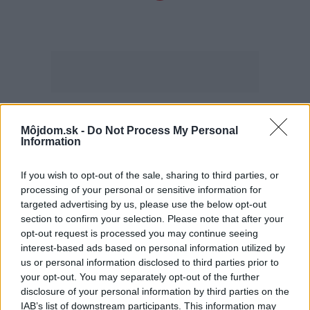
Najčítanejšie
Môjdom.sk -
Do Not Process My Personal
Za týždeň
Za mesiac
Information
Deti odrástli, rodičia majú bývanie presne podľa
If you wish to opt-out of the sale, sharing to third parties, or
seba. V novom dome je všetko pre ich život i
processing of your personal or sensitive information for
návštevy vnúčat
targeted advertising by us, please use the below opt-out
section to confirm your selection. Please note that after your
Žije pri lese, chová sliepky a uspáva ju rieka.
opt-out request is processed you may continue seeing
Miestni remeselníci vytvorili bývanie, ktoré vyzerá
interest-based ads based on personal information utilized by
ako malý raj
us or personal information disclosed to third parties prior to
your opt-out. You may separately opt-out of the further
K bytu ladili aj škáry v obklade. Majitelia zbúrali
disclosure of your personal information by third parties on the
stereotyp, bývanie vyzerá ako z filmov svojského
IAB’s list of downstream participants. This information may