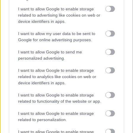
I want to allow Google to enable storage
related to advertising like cookies on web or
device identifiers in apps.
I want to allow my user data to be sent to
Google for online advertising purposes.
I want to allow Google to send me
personalized advertising.
Najnovšie príspevky
I want to allow Google to enable storage
related to analytics like cookies on web or
Re: Takto sa rieši málo úložného miesta. V tomto byte
device identifiers in apps.
stačil jeden prvok | Môjdom.sk
My napríklad labky utierame hneď pri dverách a doma pred dvere
I want to allow Google to enable storage
používame tyčový ETA Terier…
related to functionality of the website or app.
Re: Takto sa rieši málo úložného miesta. V tomto byte
I want to allow Google to enable storage
stačil jeden prvok | Môjdom.sk
related to personalization.
Dizajn je to nádherný, tá brezová preglejka a čisté línie vyzerajú super.
Ale vždy, keď…
I want to allow Google to enable storage