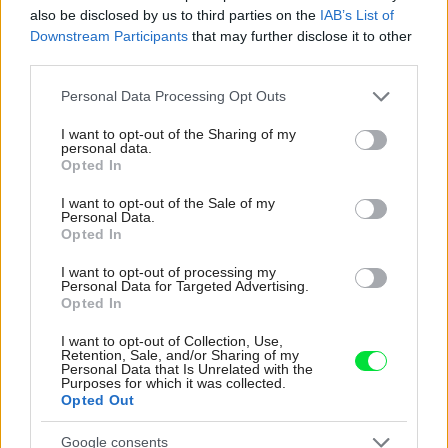
režiséra
also be disclosed by us to third parties on the
IAB’s List of
Downstream Participants
that may further disclose it to other
Pridajte túto surovinu do prania, obliečky budú
third parties.
hladšie a pevnejšie. Starý trik z hotelov poznali už
naše babičky
Please note that this website/app uses one or more Google
Personal Data Processing Opt Outs
services and may gather and store information including but
Na šírku má len 5 metrov a ľahko ho prehliadnete.
not limited to your visit or usage behaviour. You may click to
I want to opt-out of the Sharing of my
Za nenápadnou fasádou sa skrýva miesto
personal data.
grant or deny consent to Google and its third-party tags to
perfektný relax
Opted In
use your data for below specified purposes in below Google
consent section.
I want to opt-out of the Sale of my
Personal Data.
Inšpirácie
Opted In
I want to opt-out of processing my
Personal Data for Targeted Advertising.
spálňa
,
textil
,
sivá
Opted In
I want to opt-out of Collection, Use,
Retention, Sale, and/or Sharing of my
Personal Data that Is Unrelated with the
Purposes for which it was collected.
Opted Out
Google consents