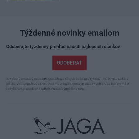
Týždenné novinky emailom
Odoberajte týždenný prehľad našich najlepších článkov
ODOBERAŤ
Bezplatný emailový newsletter posielame obvykle ku koncu týždňa – vo štvrtok alebo v
piatok. Vašu emailovú adresu nikomu inému neposkytneme a z odberu sa budete môcť
kedykoľvek jednoducho odhlásiť niekoľkými kliknutiami.