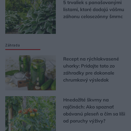
5 trvaliek s panašovanými
listami, ktoré dodajú vášmu
záhonu celosezónny šmrnc
Záhrada
Recept na rýchlokvasené
uhorky: Pridajte toto zo
záhradky pre dokonale
chrumkavý výsledok
Hnedožlté škvrny na
rajčinách: Ako spoznať
obávanú pleseň a čím sa líši
od poruchy výživy?