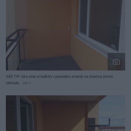
VÁŠ TIP: Ako sme si balkón v paneláku zmenili na slnečnú zimnú
záhradu
Ján t.