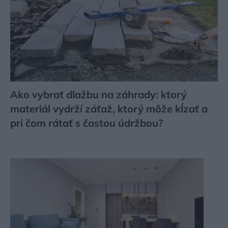
Ako vybrať dlažbu na záhrady: ktorý
materiál vydrží záťaž, ktorý môže kĺzať a
pri čom rátať s častou údržbou?