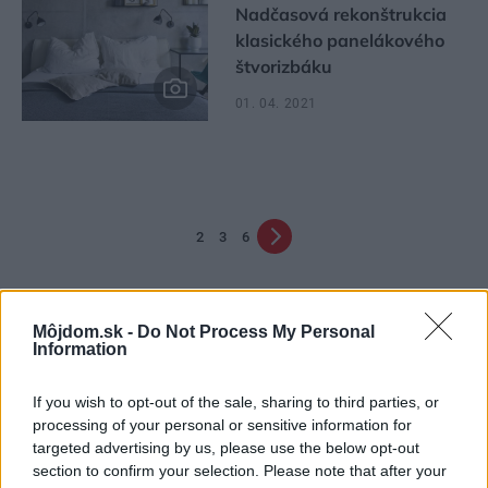
Nadčasová rekonštrukcia
klasického panelákového
štvorizbáku
01. 04. 2021
2
3
6
Môjdom.sk -
Do Not Process My Personal
Information
If you wish to opt-out of the sale, sharing to third parties, or
processing of your personal or sensitive information for
targeted advertising by us, please use the below opt-out
Najčítanejšie
Za týždeň
Za mesiac
section to confirm your selection. Please note that after your