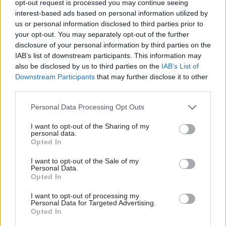
opt-out request is processed you may continue seeing
interest-based ads based on personal information utilized by
Deti odrástli, rodičia majú bývanie presne podľa
us or personal information disclosed to third parties prior to
seba. V novom dome je všetko pre ich život i
your opt-out. You may separately opt-out of the further
návštevy vnúčat
disclosure of your personal information by third parties on the
IAB’s list of downstream participants. This information may
Žije pri lese, chová sliepky a uspáva ju rieka.
Miestni remeselníci vytvorili bývanie, ktoré vyzerá
also be disclosed by us to third parties on the
IAB’s List of
ako malý raj
Downstream Participants
that may further disclose it to other
third parties.
K bytu ladili aj škáry v obklade. Majitelia zbúrali
Please note that this website/app uses one or more Google
stereotyp, bývanie vyzerá ako z filmov svojského
Personal Data Processing Opt Outs
services and may gather and store information including but
režiséra
not limited to your visit or usage behaviour. You may click to
I want to opt-out of the Sharing of my
personal data.
Pridajte túto surovinu do prania, obliečky budú
grant or deny consent to Google and its third-party tags to
Opted In
hladšie a pevnejšie. Starý trik z hotelov poznali už
use your data for below specified purposes in below Google
naše babičky
consent section.
I want to opt-out of the Sale of my
Personal Data.
Opted In
Na šírku má len 5 metrov a ľahko ho prehliadnete.
Za nenápadnou fasádou sa skrýva miesto
I want to opt-out of processing my
perfektný relax
Personal Data for Targeted Advertising.
Opted In