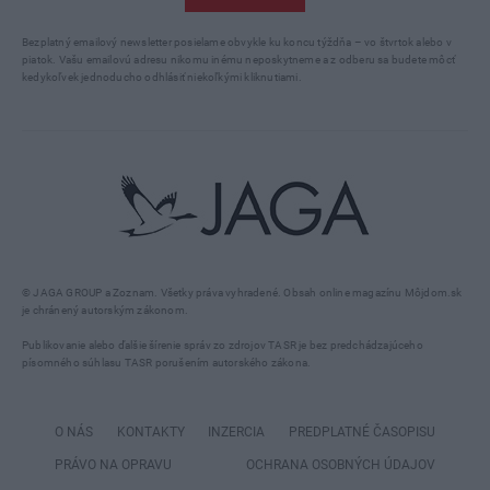
Bezplatný emailový newsletter posielame obvykle ku koncu týždňa – vo štvrtok alebo v
piatok. Vašu emailovú adresu nikomu inému neposkytneme a z odberu sa budete môcť
kedykoľvek jednoducho odhlásiť niekoľkými kliknutiami.
© JAGA GROUP a Zoznam. Všetky práva vyhradené. Obsah online magazínu Môjdom.sk
je chránený autorským zákonom.
Publikovanie alebo ďalšie šírenie správ zo zdrojov TASR je bez predchádzajúceho
písomného súhlasu TASR porušením autorského zákona.
O NÁS
KONTAKTY
INZERCIA
PREDPLATNÉ ČASOPISU
PRÁVO NA OPRAVU
OCHRANA OSOBNÝCH ÚDAJOV