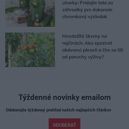
uhorky: Pridajte toto zo
záhradky pre dokonale
chrumkavý výsledok
Hnedožlté škvrny na
rajčinách: Ako spoznať
obávanú pleseň a čím sa líši
od poruchy výživy?
Týždenné novinky emailom
Odoberajte týždenný prehľad našich najlepších článkov
ODOBERAŤ