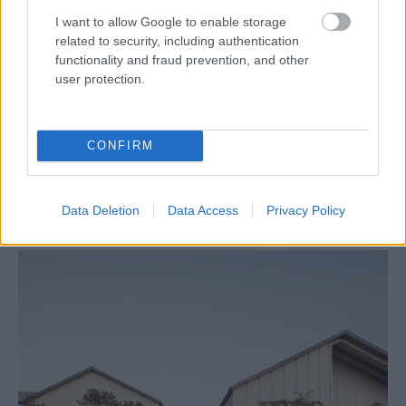
I want to allow Google to enable storage
related to security, including authentication
functionality and fraud prevention, and other
user protection.
CONFIRM
Žije pri lese, chová sliepky a uspáva ju
rieka. Miestni remeselníci vytvorili bývanie,
Data Deletion
Data Access
Privacy Policy
ktoré vyzerá ako malý raj