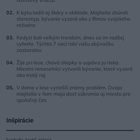
K bytu ladili aj škáry v obklade. Majitelia zbúrali
stereotyp, bývanie vyzerá ako z filmov svojského
režiséra
Kedysi boli veľkým trendom, dnes sa im radšej
vyhnite. Týchto 7 vecí robí vašu obývačku
zastaralou
Žije pri lese, chová sliepky a uspáva ju rieka.
Miestni remeselníci vytvorili bývanie, ktoré vyzerá
ako malý raj
V dome v lese vyriešili známy problém. Dvaja
majitelia v ňom majú dosť súkromia aj miesto pre
spoločný čas
Inšpirácie
kuchyňa
,
textil
,
zelená