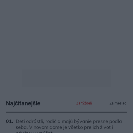
Najčítanejšie
Za týždeň
Za mesiac
Deti odrástli, rodičia majú bývanie presne podľa
seba. V novom dome je všetko pre ich život i
návštevy vnúčat