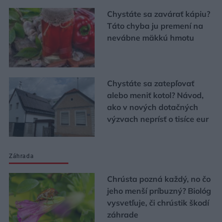
Chystáte sa zavárať kápiu?
Táto chyba ju premení na
nevábne mäkkú hmotu
Chystáte sa zatepľovať
alebo meniť kotol? Návod,
ako v nových dotačných
výzvach neprísť o tisíce eur
Záhrada
Chrústa pozná každý, no čo
jeho menší príbuzný? Biológ
vysvetľuje, či chrústik škodí
záhrade