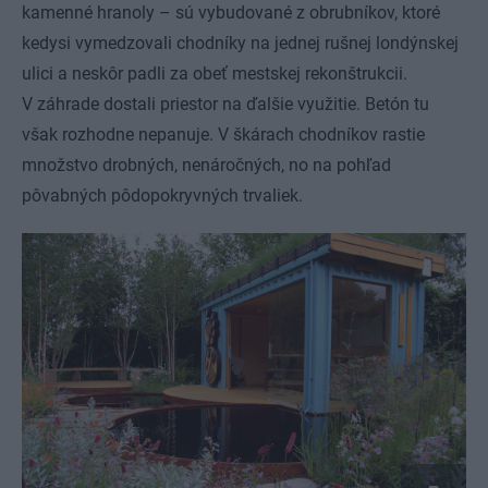
kamenné hranoly – sú vybudované z obrubníkov, ktoré
kedysi vymedzovali chodníky na jednej rušnej londýnskej
ulici a neskôr padli za obeť mestskej rekonštrukcii.
V záhrade dostali priestor na ďalšie využitie. Betón tu
však rozhodne nepanuje. V škárach chodníkov rastie
množstvo drobných, nenáročných, no na pohľad
pôvabných pôdopokryvných trvaliek.