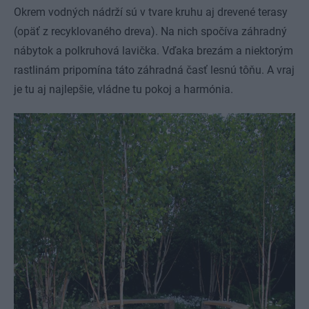
Okrem vodných nádrží sú v tvare kruhu aj drevené terasy
(opäť z recyklovaného dreva). Na nich spočíva záhradný
nábytok a polkruhová lavička. Vďaka brezám a niektorým
rastlinám pripomína táto záhradná časť lesnú tôňu. A vraj
je tu aj najlepšie, vládne tu pokoj a harmónia.