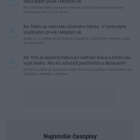
stačil jeden prvok | Môjdom.sk
My napríklad labky utierame hneď pri dverách a doma pred dvere
používame tyčový ETA Terier…
Re: Takto sa rieši málo úložného miesta. V tomto byte
stačil jeden prvok | Môjdom.sk
Dizajn je to nádherný, tá brezová preglejka a čisté línie vyzerajú super.
Ale vždy, keď…
Re: Toto je najväčší mýtus pri ošetrení dreva a môže vás
vyjsť draho. Ako ho ochrániť pred hnitím a škodcami?
clovek by cakal ze vysusene drahe drevo bolo predtym naparovane aby
sa zbavilo zarodkov skodcov...
Najnovšie časopisy