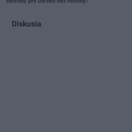
záhrady pre údržbu bez nehody?
Diskusia