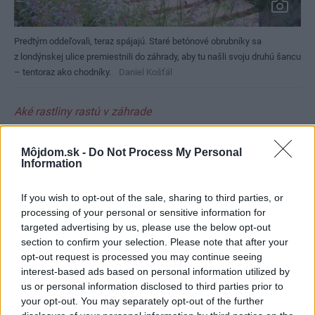
Predtým oddeľovali, teraz spájajú. Staré betónové obrubníky sa
z londýnskej ulice premiestnili do záhrady, aby tu našli svoju druhú šancu
– tentoraz ako chodníky.
Daniel Košťál
Aké rastliny rastú v záhrade
Betula pendula – breza
Môjdom.sk -
Do Not Process My Personal
Information
Lychnis flos-cuculi – kukučka
Euphorbia palustris – mliečnik
If you wish to opt-out of the sale, sharing to third parties, or
Ajuga reptans – zbehovec
processing of your personal or sensitive information for
Dicentra eximia – srdcovka
targeted advertising by us, please use the below opt-out
section to confirm your selection. Please note that after your
Epimedium „Frohnleiten“ – krpčiarka
opt-out request is processed you may continue seeing
Lunaria rediviva – mesačnica
interest-based ads based on personal information utilized by
Luzula nivea – chlpaňa
us or personal information disclosed to third parties prior to
your opt-out. You may separately opt-out of the further
Matteuccia struthiopteris – perovník