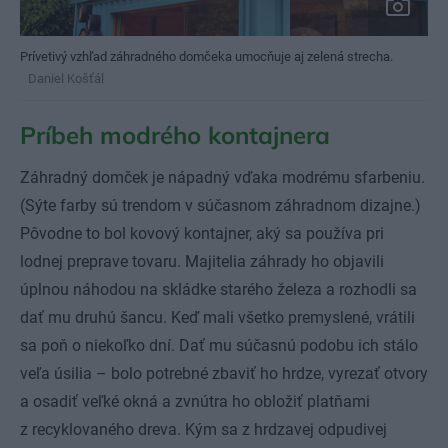
Prívetivý vzhľad záhradného domčeka umocňuje aj zelená strecha.
Daniel Košťál
Príbeh modrého kontajnera
Záhradný domček je nápadný vďaka modrému sfarbeniu.
(Sýte farby sú trendom v súčasnom záhradnom dizajne.)
Pôvodne to bol kovový kontajner, aký sa používa pri
lodnej preprave tovaru. Majitelia záhrady ho objavili
úplnou náhodou na skládke starého železa a rozhodli sa
dať mu druhú šancu. Keď mali všetko premyslené, vrátili
sa poň o niekoľko dní. Dať mu súčasnú podobu ich stálo
veľa úsilia – bolo potrebné zbaviť ho hrdze, vyrezať otvory
a osadiť veľké okná a zvnútra ho obložiť platňami
z recyklovaného dreva. Kým sa z hrdzavej odpudivej