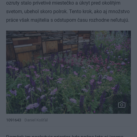
ozruty stalo prívetivé miestečko a úkryt pred okolitým
svetom, ubehol skoro polrok. Tento krok, ako aj množstvo
práce však majitelia s odstupom času rozhodne neľutujú.
1091643
Daniel Košťál