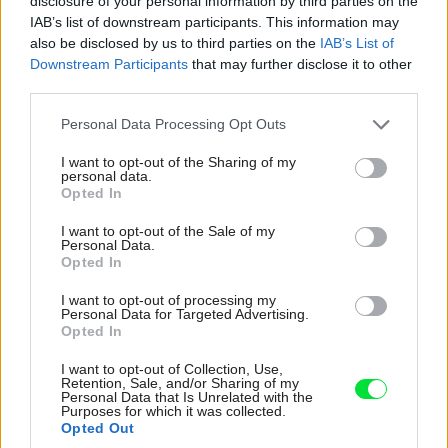
disclosure of your personal information by third parties on the
Polystichum setiferum – papraďovec štetinatý
IAB’s list of downstream participants. This information may
Tulipa sprengerii – tulipán
also be disclosed by us to third parties on the
IAB’s List of
Downstream Participants
that may further disclose it to other
Viola cornuta – sirôtka
third parties.
Hesperis matronalis „Alba“ – večernica
Please note that this website/app uses one or more Google
Geranium sylvaticum – pakost
Personal Data Processing Opt Outs
services and may gather and store information including but
Polemonium caeruleum – vojnovka
not limited to your visit or usage behaviour. You may click to
I want to opt-out of the Sharing of my
personal data.
Osmunda regalis – osmunda
grant or deny consent to Google and its third-party tags to
Opted In
use your data for below specified purposes in below Google
Primula beesiana – prvosienka
consent section.
I want to opt-out of the Sale of my
Allium holandicum – okrasný cesnak
Personal Data.
Clematis recta – plamienok
Opted In
Verbascum phoeniceum – divozel
I want to opt-out of processing my
Personal Data for Targeted Advertising.
Armeria maritima – trávnička
Opted In
Geum „Princess Juliana“ – kuklík
I want to opt-out of Collection, Use,
Festuca amethystina – kostrava
Retention, Sale, and/or Sharing of my
Personal Data that Is Unrelated with the
Salvia nemorosa – šalvia
Purposes for which it was collected.
Opted Out
Oenothera odorata – pupalka