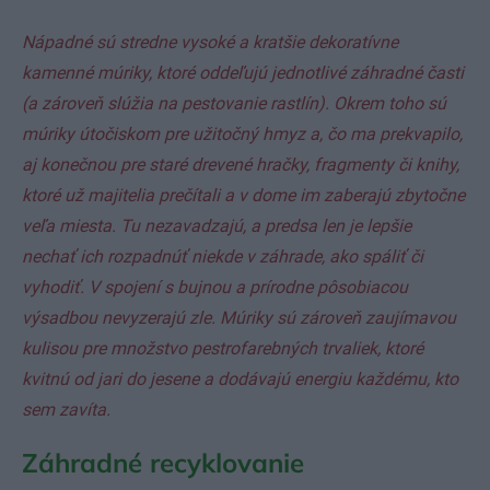
Nápadné sú stredne vysoké a kratšie dekoratívne
kamenné múriky, ktoré oddeľujú jednotlivé záhradné časti
(a zároveň slúžia na pestovanie rastlín). Okrem toho sú
múriky útočiskom pre užitočný hmyz a, čo ma prekvapilo,
aj konečnou pre staré drevené hračky, fragmenty či knihy,
ktoré už majitelia prečítali a v dome im zaberajú zbytočne
veľa miesta. Tu nezavadzajú, a predsa len je lepšie
nechať ich rozpadnúť niekde v záhrade, ako spáliť či
vyhodiť. V spojení s bujnou a prírodne pôsobiacou
výsadbou nevyzerajú zle. Múriky sú zároveň zaujímavou
kulisou pre množstvo pestrofarebných trvaliek, ktoré
kvitnú od jari do jesene a dodávajú energiu každému, kto
sem zavíta.
Záhradné recyklovanie