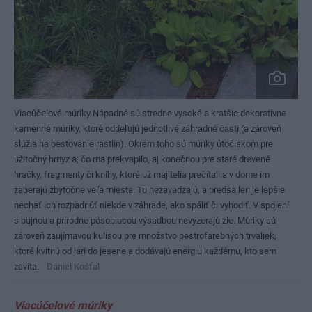
Viacúčelové múriky
Nápadné sú stredne vysoké a kratšie dekoratívne
kamenné múriky, ktoré oddeľujú jednotlivé záhradné časti (a zároveň
slúžia na pestovanie rastlín). Okrem toho sú múriky útočiskom pre
užitočný hmyz a, čo ma prekvapilo, aj konečnou pre staré drevené
hračky, fragmenty či knihy, ktoré už majitelia prečítali a v dome im
zaberajú zbytočne veľa miesta. Tu nezavadzajú, a predsa len je lepšie
nechať ich rozpadnúť niekde v záhrade, ako spáliť či vyhodiť. V spojení
s bujnou a prírodne pôsobiacou výsadbou nevyzerajú zle. Múriky sú
zároveň zaujímavou kulisou pre množstvo pestrofarebných trvaliek,
ktoré kvitnú od jari do jesene a dodávajú energiu každému, kto sem
zavíta.
Daniel Košťál
Viacúčelové múriky