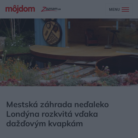
MENU
MÔJDOM
ZÁHRADA A EXTERIÉR
Mestská záhrada neďaleko
Londýna rozkvitá vďaka
dažďovým kvapkám