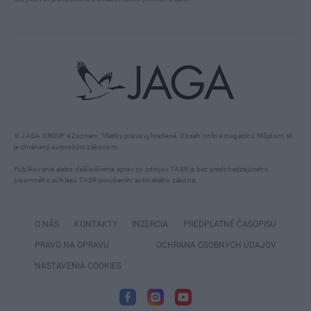
© JAGA GROUP a Zoznam. Všetky práva vyhradené. Obsah online magazínu Môjdom.sk
je chránený autorským zákonom.
Publikovanie alebo ďalšie šírenie správ zo zdrojov TASR je bez predchádzajúceho
písomného súhlasu TASR porušením autorského zákona.
O NÁS
KONTAKTY
INZERCIA
PREDPLATNÉ ČASOPISU
PRÁVO NA OPRAVU
OCHRANA OSOBNÝCH ÚDAJOV
NASTAVENIA COOKIES