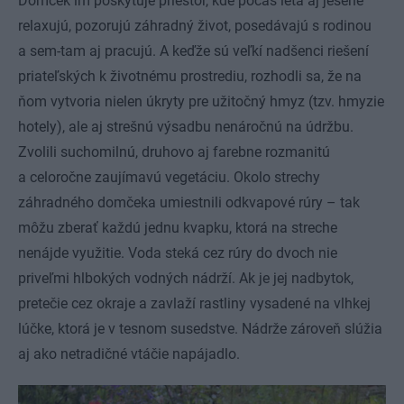
Domček im poskytuje priestor, kde počas leta aj jesene
relaxujú, pozorujú záhradný život, posedávajú s rodinou
a sem-tam aj pracujú. A keďže sú veľkí nadšenci riešení
priateľských k životnému prostrediu, rozhodli sa, že na
ňom vytvoria nielen úkryty pre užitočný hmyz (tzv. hmyzie
hotely), ale aj strešnú výsadbu nenáročnú na údržbu.
Zvolili suchomilnú, druhovo aj farebne rozmanitú
a celoročne zaujímavú vegetáciu. Okolo strechy
záhradného domčeka umiestnili odkvapové rúry – tak
môžu zberať každú jednu kvapku, ktorá na streche
nenájde využitie. Voda steká cez rúry do dvoch nie
priveľmi hlbokých vodných nádrží. Ak je jej nadbytok,
pretečie cez okraje a zavlaží rastliny vysadené na vlhkej
lúčke, ktorá je v tesnom susedstve. Nádrže zároveň slúžia
aj ako netradičné vtáčie napájadlo.