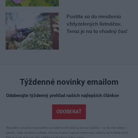
Pustite sa do množenia
vždyzelených listnáčov.
Teraz je na to vhodný čas!
Týždenné novinky emailom
Odoberajte týždenný prehľad našich najlepších článkov
ODOBERAŤ
Bezplatný emailový newsletter posielame obvykle ku koncu týždňa – vo štvrtok alebo v
piatok. Vašu emailovú adresu nikomu inému neposkytneme a z odberu sa budete môcť
kedykoľvek jednoducho odhlásiť niekoľkými kliknutiami.