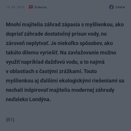
13. 04. 2012
Diskusia
Zdieľať
Mnohí majitelia záhrad zápasia s myšlienkou, ako
dopriať záhrade dostatočný prísun vody, no
zároveň neplytvať. Je niekoľko spôsobov, ako
takúto dilemu vyriešiť. Na zavlažovanie možno
využiť napríklad dažďovú vodu, a to najmä
v oblastiach s častými zrážkami. Touto
myšlienkou aj ďalšími ekologickými riešeniami sa
nechali inšpirovať majitelia modernej záhrady
neďaleko Londýna.
{R1}