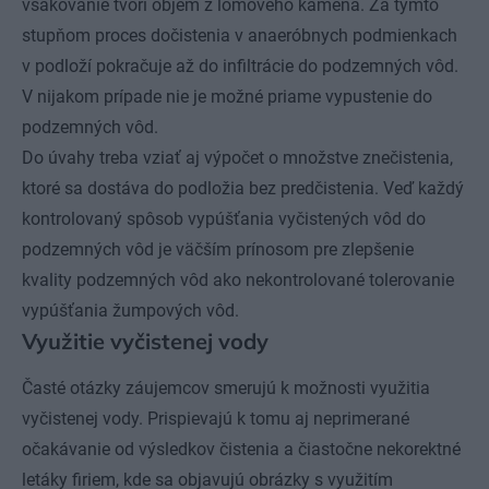
vsakovanie tvorí objem z lomového kameňa. Za týmto
stupňom proces dočistenia v anaeróbnych podmienkach
v podloží pokračuje až do infiltrácie do podzemných vôd.
V nijakom prípade nie je možné priame vypustenie do
podzemných vôd.
Do úvahy treba vziať aj výpočet o množstve znečistenia,
ktoré sa dostáva do podložia bez predčistenia. Veď každý
kontrolovaný spôsob vypúšťania vyčistených vôd do
podzemných vôd je väčším prínosom pre zlepšenie
kvality podzemných vôd ako nekontrolované tolerovanie
vypúšťania žumpových vôd.
Využitie vyčistenej vody
Časté otázky záujemcov smerujú k možnosti využitia
vyčistenej vody. Prispievajú k tomu aj neprimerané
očakávanie od výsledkov čistenia a čiastočne nekorektné
letáky firiem, kde sa objavujú obrázky s využitím