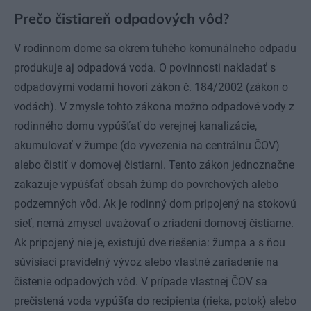
Prečo čistiareň odpadových vôd?
V rodinnom dome sa okrem tuhého komunálneho odpadu
produkuje aj odpadová voda. O povinnosti nakladať s
odpadovými vodami hovorí zákon č. 184/2002 (zákon o
vodách). V zmysle tohto zákona možno odpadové vody z
rodinného domu vypúšťať do verejnej kanalizácie,
akumulovať v žumpe (do vyvezenia na centrálnu ČOV)
alebo čistiť v domovej čistiarni. Tento zákon jednoznačne
zakazuje vypúšťať obsah žúmp do povrchových alebo
podzemných vôd. Ak je rodinný dom pripojený na stokovú
sieť, nemá zmysel uvažovať o zriadení domovej čistiarne.
Ak pripojený nie je, existujú dve riešenia: žumpa a s ňou
súvisiaci pravidelný vývoz alebo vlastné zariadenie na
čistenie odpadových vôd. V prípade vlastnej ČOV sa
prečistená voda vypúšťa do recipienta (rieka, potok) alebo