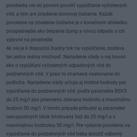
prostredia nie sú povinní povoliť vypúšťanie vyčistených
vôd, a tým ani zriadenie domovej čistiarne. Každé
povolenie na zriadenie čistiarne je v konečnom dôsledku
prospešnejšie ako čerpanie žúmp a vývoz odpadu s ich
vplyvmi na prostredie.
Ak nie je k dispozícii žiadny tok na vypúšťanie, zostáva
len jedna reálna možnosť. Nariadenie vlády o nej hovorí
ako o vypúšťaní vyčistených odpadových vôd do
podzemných vôd. V praxi to znamená vsakovanie do
podložia. Nariadenie vlády určuje aj limitné hodnoty pre
vypúšťanie do podzemných vôd: podľa parametra BSK5
do 25 mg/l ako priemernú zlievanú hodnotu a maximálnu
bodovú 50 mg/l. V tomto prípade pribudol aj parameter
nerozpustných látok limitovaný tiež do 25 mg/l a s
maximálnou hodnotou 50 mg/l. Pre vydanie povolenia na
vypúšťanie do podzemných vôd treba doložiť odborný