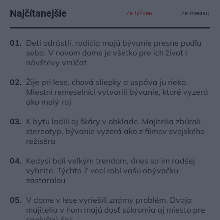
Najčítanejšie
Za týždeň
Za mesiac
Deti odrástli, rodičia majú bývanie presne podľa
seba. V novom dome je všetko pre ich život i
návštevy vnúčat
Žije pri lese, chová sliepky a uspáva ju rieka.
Miestni remeselníci vytvorili bývanie, ktoré vyzerá
ako malý raj
K bytu ladili aj škáry v obklade. Majitelia zbúrali
stereotyp, bývanie vyzerá ako z filmov svojského
režiséra
Kedysi boli veľkým trendom, dnes sa im radšej
vyhnite. Týchto 7 vecí robí vašu obývačku
zastaralou
V dome v lese vyriešili známy problém. Dvaja
majitelia v ňom majú dosť súkromia aj miesto pre
spoločný čas