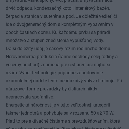
umývadlá, vane, sprchy, WC, práčka, umývačka riadu,
drvič odpadu, kondenzačný kotol, interiérový bazén,
čerpacia stanica v suteréne a pod. Je dôležité vedieť, či
ide o dvojgeneračný dom s kompletným vybavením v
oboch častiach domu. Ku každému prvku sa priradí
množstvo a stupeň znečistenia vypúšťanej vody.
Ďalší dôležitý údaj je časový režim rodinného domu.
Nerovnomerná produkcia (ranné odchody celej rodiny a
večerný príchod) znamená pre čistiareň asi najhorší
režim. Výber technológie, prípadne zabudovanie
akumulačnej nádrže tento nepriaznivý vplyv eliminuje. Pri
nárazovej forme prevádzky by čistiareň nikdy
nepracovala spoľahlivo.
Energetická náročnosť je v tejto veľkostnej kategórii
takmer jednotná a pohybuje sa v rozsahu 50 až 70 W.
Platí to pre aktivačné čistiarne s prevzdušňovaním, ktoré