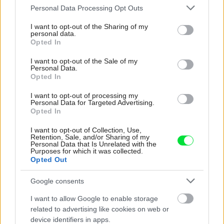
Please note that this website/app uses one or more Google
Personal Data Processing Opt Outs
Treba odlišovať polievanie trávnikov a trvalých porastov
services and may gather and store information including but
(bez možnosti použitia na jedenie alebo kŕmenie) od
not limited to your visit or usage behaviour. You may click to
I want to opt-out of the Sharing of my
personal data.
závlahy zeleniny. Použiť vyčistenú odpadovú vodu na
grant or deny consent to Google and its third-party tags to
Opted In
use your data for below specified purposes in below Google
takéto účely je z hygienických dôvodov neprípustné. V
consent section.
I want to opt-out of the Sale of my
odpadových vodách zostávajú niektoré nebezpečné látky
Personal Data.
Opted In
aj po biologickom čistení (ťažké kovy, PCB).
Ak je vážny dôvod na akumuláciu odpadových vôd, je
I want to opt-out of processing my
Personal Data for Targeted Advertising.
potrebné riešiť hygienické zabezpečenie (napr. chlórovými
Opted In
tabletami) a filtráciu.
I want to opt-out of Collection, Use,
Kategória:
Záhradná technika
Retention, Sale, and/or Sharing of my
Personal Data that Is Unrelated with the
Purposes for which it was collected.
Opted Out
Tagy:
čistička odpadových vôd
voda
Google consents
zariadenie
I want to allow Google to enable storage
related to advertising like cookies on web or
device identifiers in apps.