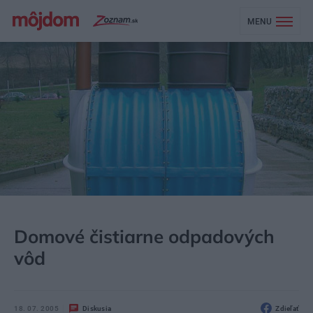
MENU
MÔJDOM
ZÁHRADA A EXTERIÉR
ZÁHRADNÁ TECHNIKA
Domové čistiarne odpadových
vôd
18. 07. 2005
Diskusia
Zdieľať