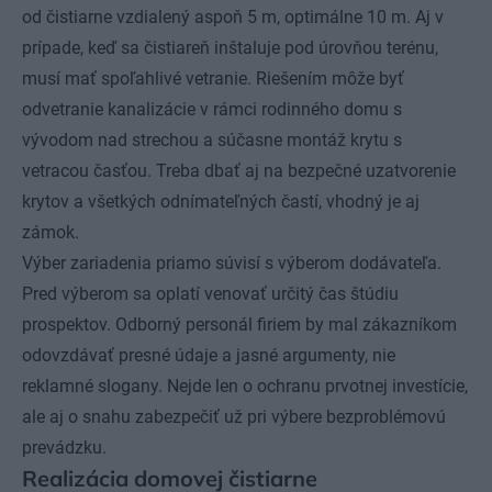
od čistiarne vzdialený aspoň 5 m, optimálne 10 m. Aj v
prípade, keď sa čistiareň inštaluje pod úrovňou terénu,
musí mať spoľahlivé vetranie. Riešením môže byť
odvetranie kanalizácie v rámci rodinného domu s
vývodom nad strechou a súčasne montáž krytu s
vetracou časťou. Treba dbať aj na bezpečné uzatvorenie
krytov a všetkých odnímateľných častí, vhodný je aj
zámok.
Výber zariadenia priamo súvisí s výberom dodávateľa.
Pred výberom sa oplatí venovať určitý čas štúdiu
prospektov. Odborný personál firiem by mal zákazníkom
odovzdávať presné údaje a jasné argumenty, nie
reklamné slogany. Nejde len o ochranu prvotnej investície,
ale aj o snahu zabezpečiť už pri výbere bezproblémovú
prevádzku.
Realizácia domovej čistiarne