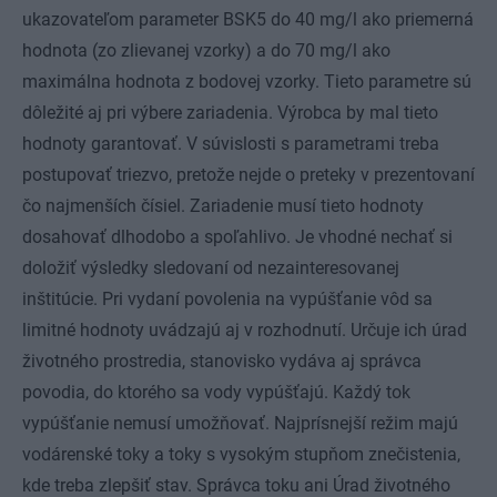
ukazovateľom parameter BSK5 do 40 mg/l ako priemerná
hodnota (zo zlievanej vzorky) a do 70 mg/l ako
maximálna hodnota z bodovej vzorky. Tieto parametre sú
dôležité aj pri výbere zariadenia. Výrobca by mal tieto
hodnoty garantovať. V súvislosti s parametrami treba
postupovať triezvo, pretože nejde o preteky v prezentovaní
čo najmenších čísiel. Zariadenie musí tieto hodnoty
dosahovať dlhodobo a spoľahlivo. Je vhodné nechať si
doložiť výsledky sledovaní od nezainteresovanej
inštitúcie. Pri vydaní povolenia na vypúšťanie vôd sa
limitné hodnoty uvádzajú aj v rozhodnutí. Určuje ich úrad
životného prostredia, stanovisko vydáva aj správca
povodia, do ktorého sa vody vypúšťajú. Každý tok
vypúšťanie nemusí umožňovať. Najprísnejší režim majú
vodárenské toky a toky s vysokým stupňom znečistenia,
kde treba zlepšiť stav. Správca toku ani Úrad životného