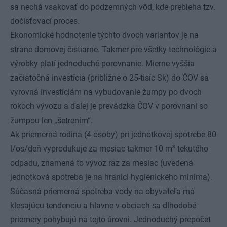
sa nechá vsakovať do podzemných vôd, kde prebieha tzv.
dočisťovací proces.
Ekonomické hodnotenie týchto dvoch variantov je na
strane domovej čistiarne. Takmer pre všetky technológie a
výrobky platí jednoduché porovnanie. Mierne vyššia
začiatočná investícia (približne o 25-tisíc Sk) do ČOV sa
vyrovná investíciám na vybudovanie žumpy po dvoch
rokoch vývozu a ďalej je prevádzka ČOV v porovnaní so
žumpou len „šetrením“.
Ak priemerná rodina (4 osoby) pri jednotkovej spotrebe 80
3
l/os/deň vyprodukuje za mesiac takmer 10 m
tekutého
odpadu, znamená to vývoz raz za mesiac (uvedená
jednotková spotreba je na hranici hygienického minima).
Súčasná priemerná spotreba vody na obyvateľa má
klesajúcu tendenciu a hlavne v obciach sa dlhodobé
priemery pohybujú na tejto úrovni. Jednoduchý prepočet