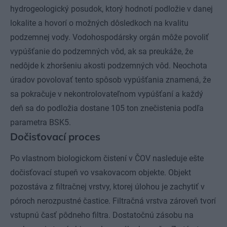
hydrogeologický posudok, ktorý hodnotí podložie v danej
lokalite a hovorí o možných dôsledkoch na kvalitu
podzemnej vody. Vodohospodársky orgán môže povoliť
vypúšťanie do podzemných vôd, ak sa preukáže, že
nedôjde k zhoršeniu akosti podzemných vôd. Neochota
úradov povolovať tento spôsob vypúšťania znamená, že
sa pokračuje v nekontrolovateľnom vypúšťaní a každý
deň sa do podložia dostane 105 ton znečistenia podľa
parametra BSK5.
Dočisťovací proces
Po vlastnom biologickom čistení v ČOV nasleduje ešte
dočisťovací stupeň vo vsakovacom objekte. Objekt
pozostáva z filtračnej vrstvy, ktorej úlohou je zachytiť v
póroch nerozpustné častice. Filtračná vrstva zároveň tvorí
vstupnú časť pôdneho filtra. Dostatočnú zásobu na