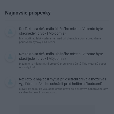
Najnovšie príspevky
Re: Takto sa rieši málo úložného miesta. V tomto byte
stačil jeden prvok | Môjdom.sk
My napríklad labky utierame hneď pri dverách a doma pred dvere
používame tyčový ETA Terier…
Re: Takto sa rieši málo úložného miesta. V tomto byte
stačil jeden prvok | Môjdom.sk
Dizajn je to nádherný, tá brezová preglejka a čisté línie vyzerajú super.
Ale vždy, keď…
Re: Toto je najväčší mýtus pri ošetrení dreva a môže vás
vyjsť draho. Ako ho ochrániť pred hnitím a škodcami?
clovek by cakal ze vysusene drahe drevo bolo predtym naparovane aby
sa zbavilo zarodkov skodcov...