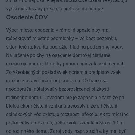
sú na trhu najrozšírenejšie. Biodiskové čistiarne vyžadujú
vyšší inštalovaný príkon, a preto sú na ústupe.
Osadenie ČOV
Výber miesta osadenia v rámci dispozície by mal
rešpektovať miestne podmienky – veľkosť pozemku,
sklon terénu, kvalitu podložia, hladinu podzemnej vody.
Na určenie polohy na osadenie domovej čistiarne
neexistuje norma, ktorá by priamo určovala vzdialenosti.
Zo všeobecných požiadaviek noriem a predpisov však
možno zostaviť určité odporúčania. Čistiareň sa
neodporúča inštalovať v bezprostrednej blízkosti
rodinného domu. Dôvodom nie je zápach ale fakt, že pri
biologickom čistení vznikajú aerosoly a že pri čistení
splaškových vôd existuje možnosť infekcie. Ak to miestne
podmienky umožňujú, treba zvoliť vzdialenosť asi 10 m
od rodinného domu. Zdroj vody, napr. studňa, by mal byť