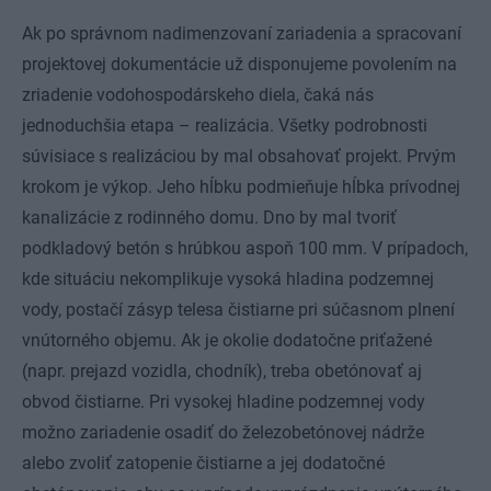
Ak po správnom nadimenzovaní zariadenia a spracovaní
projektovej dokumentácie už disponujeme povolením na
zriadenie vodohospodárskeho diela, čaká nás
jednoduchšia etapa – realizácia. Všetky podrobnosti
súvisiace s realizáciou by mal obsahovať projekt. Prvým
krokom je výkop. Jeho hĺbku podmieňuje hĺbka prívodnej
kanalizácie z rodinného domu. Dno by mal tvoriť
podkladový betón s hrúbkou aspoň 100 mm. V prípadoch,
kde situáciu nekomplikuje vysoká hladina podzemnej
vody, postačí zásyp telesa čistiarne pri súčasnom plnení
vnútorného objemu. Ak je okolie dodatočne priťažené
(napr. prejazd vozidla, chodník), treba obetónovať aj
obvod čistiarne. Pri vysokej hladine podzemnej vody
možno zariadenie osadiť do železobetónovej nádrže
alebo zvoliť zatopenie čistiarne a jej dodatočné