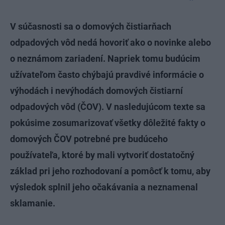
V súčasnosti sa o domových čistiarňach
odpadových vôd nedá hovoriť ako o novinke alebo
o neznámom zariadení. Napriek tomu budúcim
užívateľom často chýbajú pravdivé informácie o
výhodách i nevýhodách domových čistiarní
odpadových vôd (ČOV). V nasledujúcom texte sa
pokúsime zosumarizovať všetky dôležité fakty o
domových ČOV potrebné pre budúceho
používateľa, ktoré by mali vytvoriť dostatočný
základ pri jeho rozhodovaní a pomôcť k tomu, aby
výsledok splnil jeho očakávania a neznamenal
sklamanie.