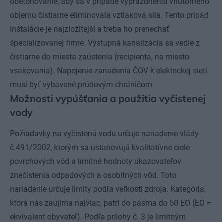
obetónovanie, aby sa v prípade vyprázdnenia vnútorného
objemu čistiarne eliminovala vztlaková sila. Tento prípad
inštalácie je najzložitejší a treba ho prenechať
špecializovanej firme. Výstupná kanalizácia sa vedie z
čistiarne do miesta zaústenia (recipienta, na miesto
vsakovania). Napojenie zariadenia ČOV k elektrickej sieti
musí byť vybavené prúdovým chráničom.
Možnosti vypúšťania a použitia vyčistenej
vody
Požiadavky na vyčistenú vodu určuje nariadenie vlády
č.491/2002, ktorým sa ustanovujú kvalitatívne ciele
povrchových vôd a limitné hodnoty ukazovateľov
znečistenia odpadových a osobitných vôd. Toto
nariadenie určuje limity podľa veľkosti zdroja. Kategória,
ktorá nás zaujíma najviac, patrí do pásma do 50 EO (EO =
ekvivalent obyvateľ). Podľa prílohy č. 3 je limitným