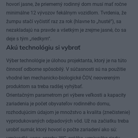
hovorí jasne, že priemerný rodinný dom musí mať ročne
minimálne 12 vývozov fekálnym vozidlom. Tvrdenia, že
žumpu stačí vyčistiť raz za rok (hlavne to „husté“), sa
nezakladajú na pravde a všetkým je zrejme jasné, čo sa
deje s tým „riedkym“.
Akú technológiu si vybrať
Výber technológie je úlohou projektanta, ktorý je na túto
činnosť odborne spôsobilý. V súčasnosti sú na použitie
vhodné len mechanicko-biologické ČOV, neovereným
produktom sa treba radšej vyhýbať.
Orientačným parametrom pri výbere veľkosti a kapacity
zariadenia je počet obyvateľov rodinného domu,
rozhodujúcim údajom je množstvo a kvalita (znečistenie)
vyprodukovaných odpadových vôd. Už na začiatku treba
urobiť sumár, ktorý hovorí o počte zariadení ako sú: