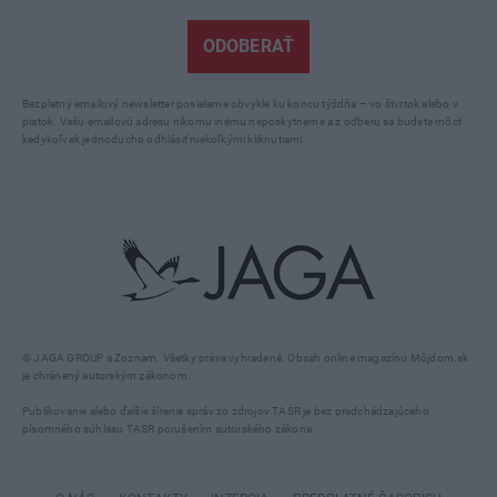
ODOBERAŤ
Bezplatný emailový newsletter posielame obvykle ku koncu týždňa – vo štvrtok alebo v
piatok. Vašu emailovú adresu nikomu inému neposkytneme a z odberu sa budete môcť
kedykoľvek jednoducho odhlásiť niekoľkými kliknutiami.
© JAGA GROUP a Zoznam. Všetky práva vyhradené. Obsah online magazínu Môjdom.sk
je chránený autorským zákonom.
Publikovanie alebo ďalšie šírenie správ zo zdrojov TASR je bez predchádzajúceho
písomného súhlasu TASR porušením autorského zákona.