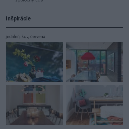
Inšpirácie
jedáleň
,
kov
,
červená