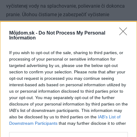
vyčistenej vody na splachovanie, polievanie či dokonca
pranie. Úlohou čistiarne je zabezpečiť vyčistenie
odpadovej vody tak, aby sa mohla vrátiť do prirodzeného
kolobehu v prírode, teda do recipienta, kde prebieha ďalšie
Môjdom.sk -
Do Not Process My Personal
Information
dočistenie. Všetky ďalšie nároky na využitie sú
principiálne možné, ale očakávať ich len od biologického
If you wish to opt-out of the sale, sharing to third parties, or
čistenia je nesprávne. Každý má zrejme skúsenosť, čo sa
processing of your personal or sensitive information for
stane s pitnou vodou, ak ju necháte v pohári niekoľko dní.
targeted advertising by us, please use the below opt-out
section to confirm your selection. Please note that after your
A to hovoríme o pitnej vode, nie o vyčistenej odpadovej
opt-out request is processed you may continue seeing
vode so zvyškami organických i anorganických látok a
interest-based ads based on personal information utilized by
mikroorganizmov. V nárokoch na recirkuláciu si treba
us or personal information disclosed to third parties prior to
your opt-out. You may separately opt-out of the further
zachovať triezve myslenie. Za úspech by sa malo
disclosure of your personal information by third parties on the
považovať dlhodobé a spoľahlivé vyčistenie odpadových
IAB’s list of downstream participants. This information may
vôd s možnosťou ich vypustenia. Samostatnú kapitolu
also be disclosed by us to third parties on the
IAB’s List of
Downstream Participants
that may further disclose it to other
tvoria prípady, kde je predpoklad využitia vôd na
third parties.
polievanie. Zámerne nepoužívam termín zavlažovanie.