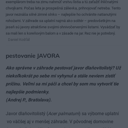
exemplárom treba na zimu nahrnúť vrstvu lístia a tú zaťažiť ihličnatými
chvojkami. Počas leta je prospešná zálievka, prihnojovať netreba. Tento
javor neznáša silné zimné slnko – najlepšie ho ochránite natianutými
rohožami. V záhrade sa uplatní najmä ako solitér – predovšetkým na
jeseň sú javory atraktívne svojimi ohnivočervenými listami. Vysádzať by
sa mali len s koreňovým balom a v zásade na jar. Rez nie je potrebný.
Daniel Košťál
pestovanie JAVORA
Ako správne v záhrade pestovať javor dlaňovitolistý? Už
niekoľkokrát po sebe mi vyhynul a stále neviem zistiť
príčinu. Veľmi sa mi páči a chcel by som mu vytvoriť tie
najlepšie podmienky.
(Andrej P., Bratislava).
Javor dlaňovitolistý (
Acer palmatum
) sa výborne uplatní
vo väčšej aj v menšej záhrade. V pôvodnej domovine