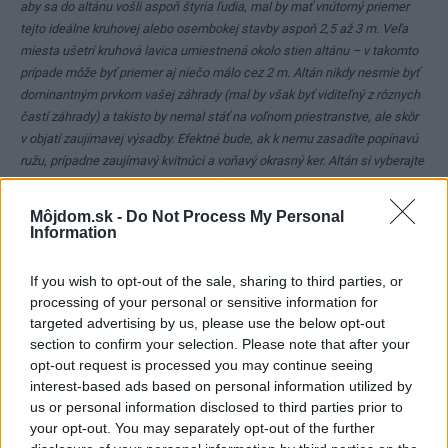
aby sa do altánu vošli aspoň štyria ľudia, mal by mať vnútorný priemer
tejto ideálne kruhovej alebo osembokej stavby aspoň 2,5 až 3 m. Veľa
miesta ušetrí kruhová lavica umiestnená okolo stien altánu – v takomto
prípade môže byť priemer aj niečo málo cez 2 m. Altán nikdy nesmie byť
dominantným prvkom vašej záhrady (mal by však byť viditeľný z rôznych
častí záhrady) a takisto by nemal stáť na voľnom priestranstve, ale skôr
v objatí zaujímavej výsadby. Efektné bude, ak k nemu zasadíte popínavú
ružu, prípadne zaujímavý kvitnúci a voňavý okrasný ker. Altán si vyberajte
aj podľa toho, či ho budete používať celoročne, alebo len v lete – steny
môžu byť otvorené alebo uzavreté, počas zimy ho môžete vykurovať
Môjdom.sk -
Do Not Process My Personal
Daniel Košťál
Information
If you wish to opt-out of the sale, sharing to third parties, or
processing of your personal or sensitive information for
targeted advertising by us, please use the below opt-out
kam umiestniť ALTÁN
section to confirm your selection. Please note that after your
opt-out request is processed you may continue seeing
Veľmi sa nám páčia altány, a preto sme sa rozhodli
interest-based ads based on personal information utilized by
vybudovať si jeden aj v našej záhrade. Aké miesto by
us or personal information disclosed to third parties prior to
your opt-out. You may separately opt-out of the further
sme mu mali vyhradiť?