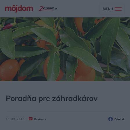
MENU
MÔJDOM
ZÁHRADA A EXTERIÉR
ZO ŽIVOTA RASTLÍN
Poradňa pre záhradkárov
29. 08. 2013
Diskusia
Zdieľať