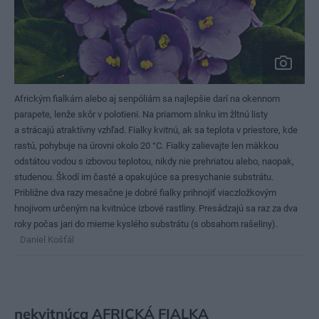
Africkým fialkám alebo aj senpóliám sa najlepšie darí na okennom
parapete, lenže skôr v polotieni. Na priamom slnku im žltnú listy
a strácajú atraktívny vzhľad. Fialky kvitnú, ak sa teplota v priestore, kde
rastú, pohybuje na úrovni okolo 20 °C. Fialky zalievajte len mäkkou
odstátou vodou s izbovou teplotou, nikdy nie prehriatou alebo, naopak,
studenou. Škodí im časté a opakujúce sa presychanie substrátu.
Približne dva razy mesačne je dobré fialky prihnojiť viaczložkovým
hnojivom určeným na kvitnúce izbové rastliny. Presádzajú sa raz za dva
roky počas jari do mierne kyslého substrátu (s obsahom rašeliny).
Daniel Košťál
nekvitnúca AFRICKÁ FIALKA