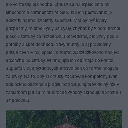
nie veľmi teplej chodbe. Citrusy sa najlepšie cítia na
slnečnom a chránenom mieste. Na ich pestovanie je
dôležitý najmä kvalitný substrát. Mal by byť kyprý,
priepustný, mierne kyslý až kyslý, chýbať by v ňom nemal
piesok. Citrusy sa nezalievajú pravidelne, ale vždy podľa
potreby a skôr doobeda. Nevyhnutný je aj pravidelný
prísun živín – najlepšie vo forme viaczložkového hnojiva
určeného na citrusy. Prihnojujte ich od mája do konca
augusta v dvojtýždňových intervaloch vo forme hnojivej
zálievky. Na to, aby si citrusy zachovali kompaktný tvar,
boli pekne olistené a plodili, potrebujú aj pravidelný rez –
začiatkom jari sa minuloročné výhony skracujú na tretinu
až polovicu.