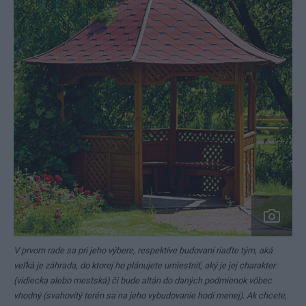
V prvom rade sa pri jeho výbere, respektíve budovaní riaďte tým, aká
veľká je záhrada, do ktorej ho plánujete umiestniť, aký je jej charakter
(vidiecka alebo mestská) či bude altán do daných podmienok vôbec
vhodný (svahovitý terén sa na jeho vybudovanie hodí menej). Ak chcete,