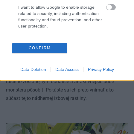
zvyknú zavŕtať aj do substrátu. Ak sa však príliš rozrastú,
I want to allow Google to enable storage
related to security, including authentication
môžu aj zavadzať – prenikajú do pohoviek, skriniek či
functionality and fraud prevention, and other
poličiek. Korene monstery by sa v zásade nikdy nemali
user protection.
skracovať, pretože vtedy úplne prestávajú plniť svoju
funkciu a navyše budú vyzerať veľmi neesteticky. Ak vám
korene z nejakého dôvodu zavadzajú, môžete ich skrátiť
CONFIRM
tesne pri stonke (najlepšie ostrým rezom) – vždy však iba
tie, ktoré najviac prekážajú, prípadne sú viditeľne
Data Deletion
Data Access
Privacy Policy
poškodené. V každom prípade platí, že čím viac ich na
rastline zostane, tým bohatšie a atraktívnejšie bude
monstera pôsobiť. Pokúste sa ich preto vnímať ako
súčasť tejto nádhernej izbovej rastliny.