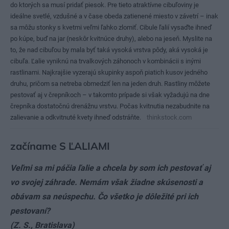
do ktorých sa musí pridať piesok. Pre tieto atraktívne cibuľoviny je
ideálne svetlé, vzdušné a v čase obeda zatienené miesto v závetrí – inak
sa môžu stonky s kvetmi veľmi ľahko zlomiť. Cibule ľalií vysaďte ihneď
po kúpe, buď na jar (neskôr kvitnúce druhy), alebo na jeseň. Myslite na
to, že nad cibuľou by mala byť taká vysoká vrstva pôdy, aká vysoká je
cibuľa. Ľalie vyniknú na trvalkových záhonoch v kombinácii s inými
rastlinami. Najkrajšie vyzerajú skupinky aspoň piatich kusov jedného
druhu, pričom sa netreba obmedziť len na jeden druh. Rastliny môžete
pestovať aj v črepníkoch – v takomto prípade si však vyžadujú na dne
črepníka dostatočnú drenážnu vrstvu. Počas kvitnutia nezabudnite na
zalievanie a odkvitnuté kvety ihneď odstráňte.
thinkstock.com
začíname S ĽALIAMI
Veľmi sa mi páčia ľalie a chcela by som ich pestovať aj
vo svojej záhrade. Nemám však žiadne skúsenosti a
obávam sa neúspechu. Čo všetko je dôležité pri ich
pestovaní?
(Z. S., Bratislava)