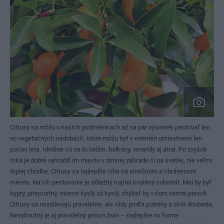
Citrusy sa môžu v našich podmienkach až na pár výnimiek pestovať len
vo vegetačných nádobách, ktoré môžu byť v exteriéri umiestnené len
počas leta. Ideálne sú na to lodžie, balkóny, verandy aj átriá. Po zvyšok
roka je dobré vyhradiť im miesto v zimnej záhrade či na svetlej, nie veľmi
teplej chodbe. Citrusy sa najlepšie cítia na slnečnom a chránenom
mieste. Na ich pestovanie je dôležitý najmä kvalitný substrát. Mal by byť
kyprý, priepustný, mierne kyslý až kyslý, chýbať by v ňom nemal piesok.
Citrusy sa nezalievajú pravidelne, ale vždy podľa potreby a skôr doobeda.
Nevyhnutný je aj pravidelný prísun živín – najlepšie vo forme