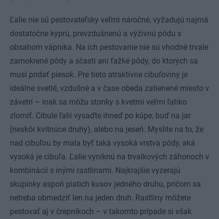
Ľalie nie sú pestovateľsky veľmi náročné, vyžadujú najmä
dostatočne kyprú, prevzdušnenú a výživnú pôdu s
obsahom vápnika. Na ich pestovanie nie sú vhodné trvale
zamokrené pôdy a sčasti ani ťažké pôdy, do ktorých sa
musí pridať piesok. Pre tieto atraktívne cibuľoviny je
ideálne svetlé, vzdušné a v čase obeda zatienené miesto v
závetrí – inak sa môžu stonky s kvetmi veľmi ľahko
zlomiť. Cibule ľalií vysaďte ihneď po kúpe, buď na jar
(neskôr kvitnúce druhy), alebo na jeseň. Myslite na to, že
nad cibuľou by mala byť taká vysoká vrstva pôdy, aká
vysoká je cibuľa. Ľalie vyniknú na trvalkových záhonoch v
kombinácii s inými rastlinami. Najkrajšie vyzerajú
skupinky aspoň piatich kusov jedného druhu, pričom sa
netreba obmedziť len na jeden druh. Rastliny môžete
pestovať aj v črepníkoch – v takomto prípade si však