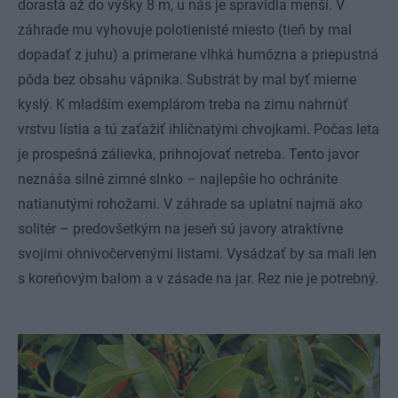
dorastá až do výšky 8 m, u nás je spravidla menší. V
záhrade mu vyhovuje polotienisté miesto (tieň by mal
dopadať z juhu) a primerane vlhká humózna a priepustná
pôda bez obsahu vápnika. Substrát by mal byť mierne
kyslý. K mladším exemplárom treba na zimu nahrnúť
vrstvu lístia a tú zaťažiť ihličnatými chvojkami. Počas leta
je prospešná zálievka, prihnojovať netreba. Tento javor
neznáša silné zimné slnko – najlepšie ho ochránite
natianutými rohožami. V záhrade sa uplatní najmä ako
solitér – predovšetkým na jeseň sú javory atraktívne
svojimi ohnivočervenými listami. Vysádzať by sa mali len
s koreňovým balom a v zásade na jar. Rez nie je potrebný.