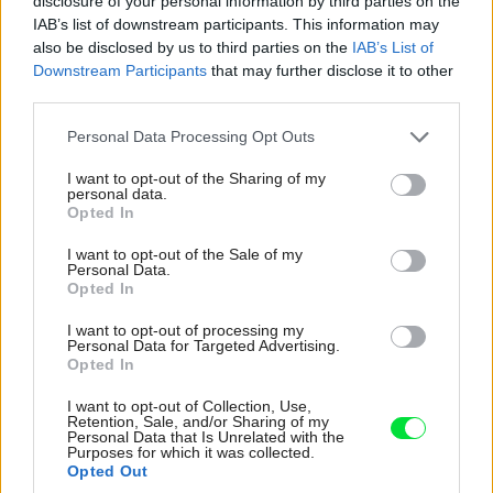
disclosure of your personal information by third parties on the
(Milan S., Bratislava)
IAB’s list of downstream participants. This information may
also be disclosed by us to third parties on the
IAB’s List of
V prvom rade sa pri jeho výbere, respektíve budovaní
Downstream Participants
that may further disclose it to other
riaďte tým, aká veľká je záhrada, do ktorej ho plánujete
third parties.
umiestniť, aký je jej charakter (vidiecka alebo mestská) či
Please note that this website/app uses one or more Google
Personal Data Processing Opt Outs
bude altán do daných podmienok vôbec vhodný
services and may gather and store information including but
not limited to your visit or usage behaviour. You may click to
I want to opt-out of the Sharing of my
(svahovitý terén sa na jeho vybudovanie hodí menej). Ak
personal data.
grant or deny consent to Google and its third-party tags to
Opted In
chcete, aby sa do altánu vošli aspoň štyria ľudia, mal by
use your data for below specified purposes in below Google
mať vnútorný priemer tejto ideálne kruhovej alebo
consent section.
I want to opt-out of the Sale of my
Personal Data.
osembokej stavby aspoň 2,5 až 3 m. Veľa miesta ušetrí
Opted In
kruhová lavica umiestnená okolo stien altánu – v
I want to opt-out of processing my
takomto prípade môže byť priemer aj niečo málo cez 2 m.
Personal Data for Targeted Advertising.
Opted In
Altán nikdy nesmie byť dominantným prvkom vašej
záhrady (mal by však byť viditeľný z rôznych častí
I want to opt-out of Collection, Use,
Retention, Sale, and/or Sharing of my
záhrady) a takisto by nemal stáť na voľnom priestranstve,
Personal Data that Is Unrelated with the
Purposes for which it was collected.
ale skôr v objatí zaujímavej výsadby. Efektné bude, ak k
Opted Out