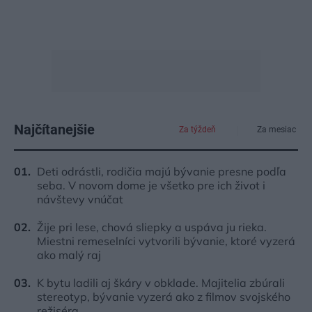
Najčítanejšie
Za týždeň
Za mesiac
Deti odrástli, rodičia majú bývanie presne podľa
seba. V novom dome je všetko pre ich život i
návštevy vnúčat
Žije pri lese, chová sliepky a uspáva ju rieka.
Miestni remeselníci vytvorili bývanie, ktoré vyzerá
ako malý raj
K bytu ladili aj škáry v obklade. Majitelia zbúrali
stereotyp, bývanie vyzerá ako z filmov svojského
režiséra