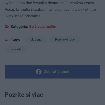
vyžadujú na dne črepníka dostatočnú drenážnu vrstvu.
Počas kvitnutia nezabudnite na zalievanie a odkvitnuté
kvety ihneď odstráňte.
Kategória:
Zo života rastlín
Tagy:
okrasna
Praktické rady
záhrada
Zdieľať článok
Pozrite si viac