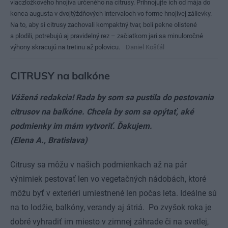
viaczložkového hnojiva určeného na citrusy. Prihnojujte ich od mája do
konca augusta v dvojtýždňových intervaloch vo forme hnojivej zálievky.
Na to, aby si citrusy zachovali kompaktný tvar, boli pekne olistené
a plodili, potrebujú aj pravidelný rez – začiatkom jari sa minuloročné
výhony skracujú na tretinu až polovicu.
Daniel Košťál
CITRUSY na balkóne
Vážená redakcia! Rada by som sa pustila do pestovania
citrusov na balkóne. Chcela by som sa opýtať, aké
podmienky im mám vytvoriť. Ďakujem.
(Elena A., Bratislava)
Citrusy sa môžu v našich podmienkach až na pár
výnimiek pestovať len vo vegetačných nádobách, ktoré
môžu byť v exteriéri umiestnené len počas leta. Ideálne sú
na to lodžie, balkóny, verandy aj átriá. Po zvyšok roka je
dobré vyhradiť im miesto v zimnej záhrade či na svetlej,