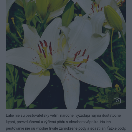
Ľalie nie sú pestovateľsky veľmi náročné, vyžadujú najmä dostatočne
kyprú, prevzdušnenú a výživnú pôdu s obsahom vápnika. Na ich
pestovanie nie sú vhodné trvale zamokrené pôdy a sčasti ani ťažké pôdy,