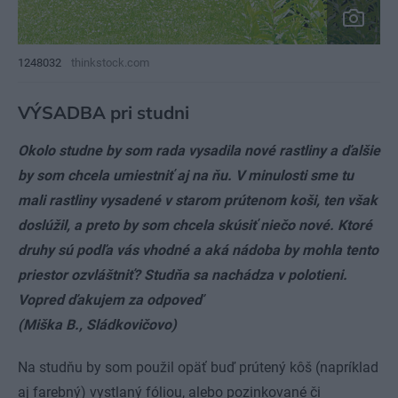
1248032
thinkstock.com
VÝSADBA pri studni
Okolo studne by som rada vysadila nové rastliny a ďalšie
by som chcela umiestniť aj na ňu. V minulosti sme tu
mali rastliny vysadené v starom prútenom koši, ten však
doslúžil, a preto by som chcela skúsiť niečo nové. Ktoré
druhy sú podľa vás vhodné a aká nádoba by mohla tento
priestor ozvláštniť? Studňa sa nachádza v polotieni.
Vopred ďakujem za odpoveď
(Miška B., Sládkovičovo)
Na studňu by som použil opäť buď prútený kôš (napríklad
aj farebný) vystlaný fóliou, alebo pozinkované či