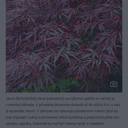
Javor dlaňovitolistý (Acer palmatum) sa výborne uplatní vo väčšej aj
v menšej záhrade. V pôvodnej domovine dorastá až do výšky 8 m, u nás
je spravidla menší. V záhrade mu vyhovuje polotienisté miesto (tieň by
mal dopadať z juhu) a primerane vlhká humózna a priepustná pôda bez
obsahu vápnika. Substrát by mal byť mierne kyslý. K mladším