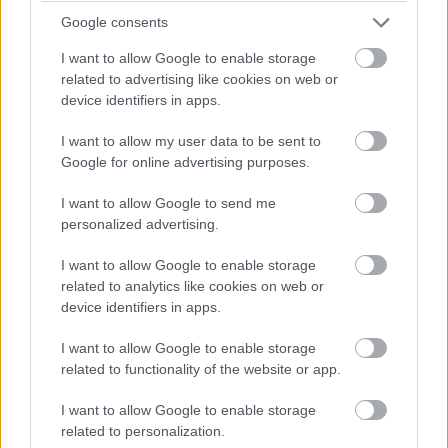
nemu zasadíte popínavú ružu, prípadne zaujímavý
Google consents
kvitnúci a voňavý okrasný ker. Altán si vyberajte aj podľa
toho, či ho budete používať celoročne, alebo len v lete –
I want to allow Google to enable storage
related to advertising like cookies on web or
steny môžu byť otvorené alebo uzavreté, počas zimy ho
device identifiers in apps.
môžete vykurovať
I want to allow my user data to be sent to
Google for online advertising purposes.
I want to allow Google to send me
korene MONSTERY
personalized advertising.
V obývacej izbe máme nádherný exemplár monstery.
I want to allow Google to enable storage
Má krásne veľké listy, ale jej vzdušné korene pôsobia
related to analytics like cookies on web or
device identifiers in apps.
rušivo a začali nám aj zavadzať. Je možné niektoré z
nich odstrániť alebo skrátiť?
I want to allow Google to enable storage
(D. R., Bratislava)
related to functionality of the website or app.
I want to allow Google to enable storage
Tieto korene majú takisto svoju dôležitú úlohu, zásobujú
related to personalization.
totiž rastlinu vodou a živinami. Určite ste si všimli, že sa