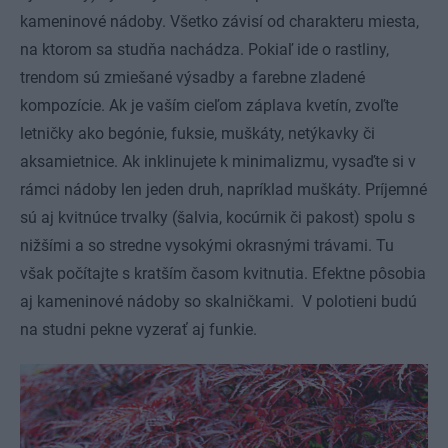
kameninové nádoby. Všetko závisí od charakteru miesta,
na ktorom sa studňa nachádza. Pokiaľ ide o rastliny,
trendom sú zmiešané výsadby a farebne zladené
kompozície. Ak je vaším cieľom záplava kvetín, zvoľte
letničky ako begónie, fuksie, muškáty, netýkavky či
aksamietnice. Ak inklinujete k minimalizmu, vysaďte si v
rámci nádoby len jeden druh, napríklad muškáty. Príjemné
sú aj kvitnúce trvalky (šalvia, kocúrnik či pakost) spolu s
nižšími a so stredne vysokými okrasnými trávami. Tu
však počítajte s kratším časom kvitnutia. Efektne pôsobia
aj kameninové nádoby so skalničkami. V polotieni budú
na studni pekne vyzerať aj funkie.