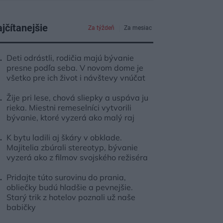
jčítanejšie
Za týždeň
Za mesiac
Deti odrástli, rodičia majú bývanie
presne podľa seba. V novom dome je
všetko pre ich život i návštevy vnúčat
Žije pri lese, chová sliepky a uspáva ju
rieka. Miestni remeselníci vytvorili
bývanie, ktoré vyzerá ako malý raj
K bytu ladili aj škáry v obklade.
Majitelia zbúrali stereotyp, bývanie
vyzerá ako z filmov svojského režiséra
Pridajte túto surovinu do prania,
obliečky budú hladšie a pevnejšie.
Starý trik z hotelov poznali už naše
babičky