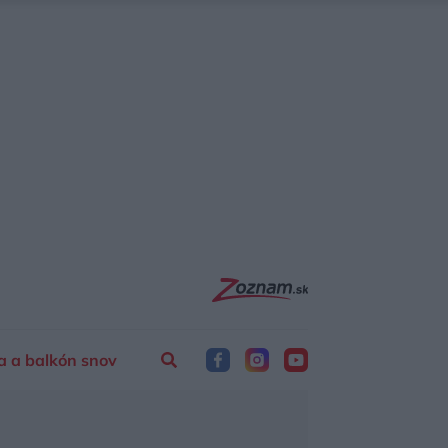
a a balkón snov