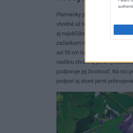
authenti
Plamienky patria k obľúbeným po
vhodné už teraz myslieť na ich re
aj najobľúbenejší plamienok J
začiatkom marca, v dňoch, keď n
asi 50 cm nad pôdou vedie k buj
rastlinu chráni aj pred vyholovaní
podporuje jej životnosť. Na rez 
podporí aj skoré jarné prihnojeni