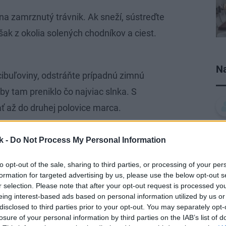
 na zamrznutý trávnik. Ak sneží, sústreďte
šak z okolia solených chodníkov a ciest.
Na
cibuľoviny, odstráňte prípadnú zimnú
aby tam preniklo čo najviac slnka. S
ať až do druhej polovice marca.
k -
Do Not Process My Personal Information
minulom roku vysádzané trvalky. Ak sa
to opt-out of the sale, sharing to third parties, or processing of your per
ahli z pôdy, opatrne ich treba opäť
formation for targeted advertising by us, please use the below opt-out s
začať aj s výsevom trvaliek do skleníka.
r selection. Please note that after your opt-out request is processed y
eing interest-based ads based on personal information utilized by us or
disclosed to third parties prior to your opt-out. You may separately opt-
losure of your personal information by third parties on the IAB’s list of
vach kúpiť kvitnúce zimné dreviny –