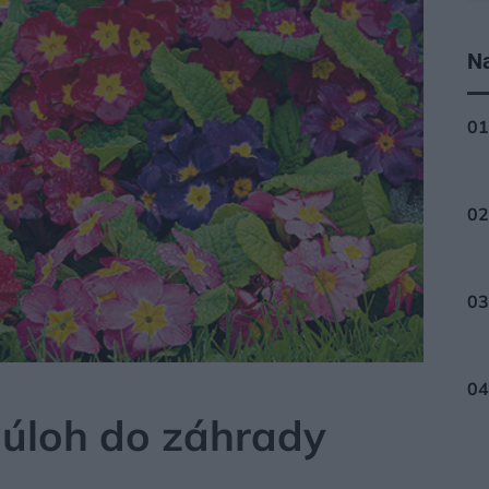
Na
ASTLÍN
 úloh do záhrady