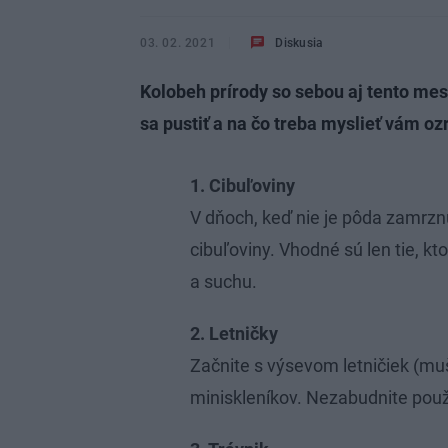
03. 02. 2021
Diskusia
Kolobeh prírody so sebou aj tento mes
sa pustiť a na čo treba myslieť vám o
1. Cibuľoviny
V dňoch, keď nie je pôda zamrzn
cibuľoviny. Vhodné sú len tie, k
a suchu.
2. Letničky
Začnite s výsevom letničiek (mušk
miniskleníkov. Nezabudnite použi