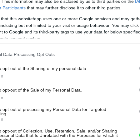
. This information may also be disclosed by us to third parties on the
IA
Participants
that may further disclose it to other third parties.
ysádzať ich však bude lepšie až skoro na
tupné priestory domu.
 that this website/app uses one or more Google services and may gath
including but not limited to your visit or usage behaviour. You may click 
 to Google and its third-party tags to use your data for below specifi
ogle consent section.
í nezabúdajte na zálievku vždyzelených
l Data Processing Opt Outs
novovysadených. Zálievku doprajte aj
ch.
o opt-out of the Sharing of my personal data.
In
o opt-out of the Sale of my Personal Data.
etlé a teplé miesto. Ešte predtým im
In
onky, rastliny jemne skráťte a substrát v
to opt-out of processing my Personal Data for Targeted
ing.
In
o opt-out of Collection, Use, Retention, Sale, and/or Sharing
ersonal Data that Is Unrelated with the Purposes for which it
é ihličnany so zmrznutým koreňovým
lected.