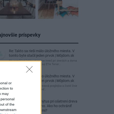
jnovšie príspevky
Re: Takto sa rieši málo úložného miesta. V
tomto byte stačil jeden prvok | Môjdom.sk
My napríklad labky utierame hneď pri dverách a doma
pred dvere používame tyčový ETA Terier…
Re: Takto sa rieši málo úložného miesta. V
tomto byte stačil jeden prvok | Môjdom.sk
sonal or
Dizajn je to nádherný, tá brezová preglejka a čisté línie
ection to
vyzerajú super. Ale vždy, keď…
ou may
 personal
Re: Toto je najväčší mýtus pri ošetrení dreva
out of the
a môže vás vyjsť draho. Ako ho ochrániť
 downstream
pred hnitím a škodcami?