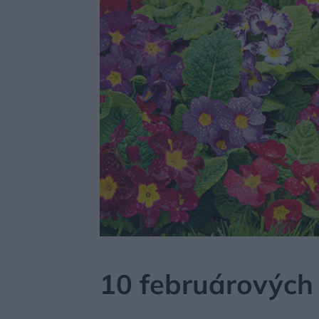
MÔJDOM
ZÁHRADA A EXTERIÉR
ZO ŽIVOTA R
10 februárových