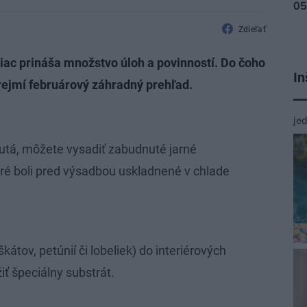
Zdieľať
iac prináša množstvo úloh a povinností. Do čoho
In
zrejmí februárový záhradný prehľad.
je
utá, môžete vysadiť zabudnuté jarné
toré boli pred výsadbou uskladnené v chlade
átov, petúnií či lobeliek) do interiérových
ť špeciálny substrát.