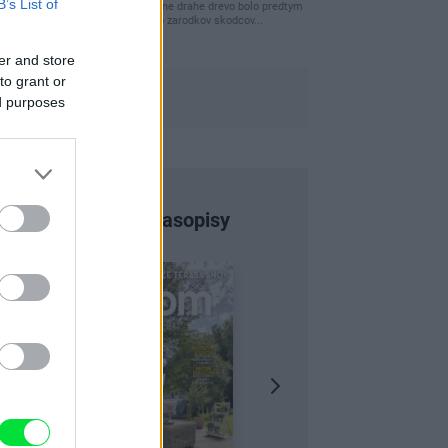
B’s List of
clovek by cakal ze vysusene drahe drevo bolo predtym
naparovane aby sa zbavilo zarodkov skodcov...
er and store
to grant or
ed purposes
Najnovšie časopisy