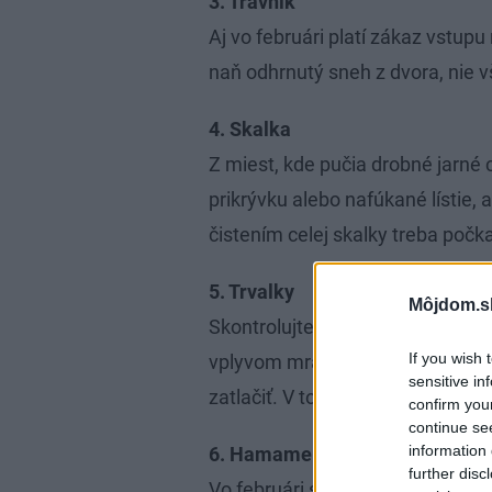
3. Trávnik
Aj vo februári platí zákaz vstupu
naň odhrnutý sneh z dvora, nie v
4. Skalka
Z miest, kde pučia drobné jarné 
prikrývku alebo nafúkané lístie, 
čistením celej skalky treba počk
5. Trvalky
Môjdom.s
Skontrolujte miesta, kde boli v 
If you wish 
vplyvom mrazu koreňové baly vyti
sensitive in
zatlačiť. V tomto období môžete 
confirm you
continue se
information 
6. Hamamely a lykovce
further disc
Vo februári sa dajú v záhradníct