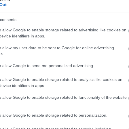
Out
consents
Môj dom Špeciál 02/2026
o allow Google to enable storage related to advertising like cookies on
 a sucho, zalejte rododendrony. Platí to
evice identifiers in apps.
. Ak prídu koncom mesiaca a začiatkom
o allow my user data to be sent to Google for online advertising
kvetné puky ochrániť netkanou textíliou.
s.
to allow Google to send me personalized advertising.
o allow Google to enable storage related to analytics like cookies on
 niekedy krajší a zaujímavejší
evice identifiers in apps.
 domček?
o allow Google to enable storage related to functionality of the website
o allow Google to enable storage related to personalization.
lamienka
o allow Google to enable storage related to security, including