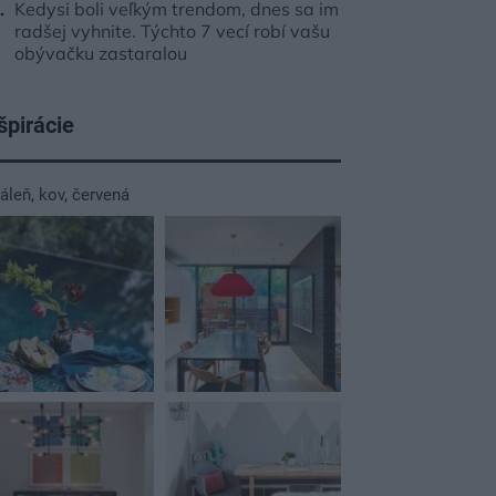
Kedysi boli veľkým trendom, dnes sa im
radšej vyhnite. Týchto 7 vecí robí vašu
obývačku zastaralou
špirácie
dáleň
,
kov
,
červená