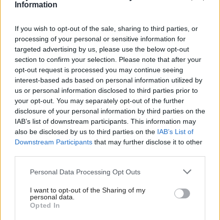
Information
If you wish to opt-out of the sale, sharing to third parties, or
processing of your personal or sensitive information for
targeted advertising by us, please use the below opt-out
section to confirm your selection. Please note that after your
Vždyzelený krušpán (Buxus sempervirens) je atraktívny po celý rok, je
opt-out request is processed you may continue seeing
vhodný na tvorbu nižších až stredne vysokých živých plotov do výšky 1,5
interest-based ads based on personal information utilized by
m. Jeho nevýhodou je pomalší rast. Na 1 m sa vysádza približne 6 ks
us or personal information disclosed to third parties prior to
rastlín. V posledných rokoch trpí inváziou agresívneho škodcu – vijačky
your opt-out. You may separately opt-out of the further
krušpánovej, ktorá dokáže v priebehu niekoľkých dní zlikvidovať celý
disclosure of your personal information by third parties on the
porast. Preto treba byť ostražitý a počítať s tým, že v prípade potreby
IAB’s list of downstream participants. This information may
bude nutné použiť chemickú ochranu.
Thinkstcock.com
also be disclosed by us to third parties on the
IAB’s List of
Downstream Participants
that may further disclose it to other
third parties.
Vždyzelený krušpán
(Buxus sempervirens)
je atraktívny
po celý rok, je vhodný na tvorbu nižších až stredne
Please note that this website/app uses one or more Google
Personal Data Processing Opt Outs
services and may gather and store information including but
vysokých živých plotov do výšky 1,5 m. Jeho nevýhodou
not limited to your visit or usage behaviour. You may click to
I want to opt-out of the Sharing of my
je pomalší rast. Na 1 m sa vysádza približne 6 ks rastlín.
personal data.
grant or deny consent to Google and its third-party tags to
Opted In
use your data for below specified purposes in below Google