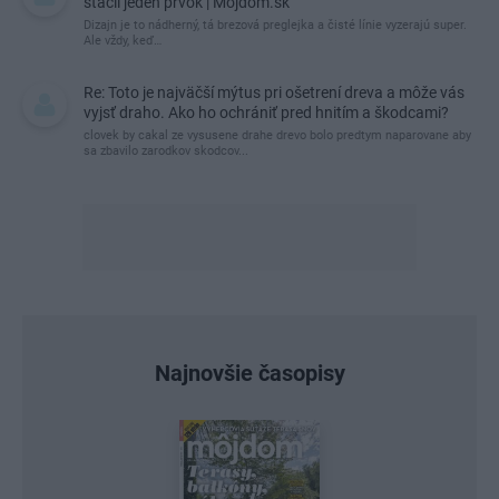
stačil jeden prvok | Môjdom.sk
Dizajn je to nádherný, tá brezová preglejka a čisté línie vyzerajú super.
Ale vždy, keď…
Re: Toto je najväčší mýtus pri ošetrení dreva a môže vás
vyjsť draho. Ako ho ochrániť pred hnitím a škodcami?
clovek by cakal ze vysusene drahe drevo bolo predtym naparovane aby
sa zbavilo zarodkov skodcov...
Najnovšie časopisy