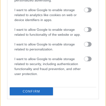
personalized advertising.
I want to allow Google to enable storage
related to analytics like cookies on web or
device identifiers in apps.
I want to allow Google to enable storage
related to functionality of the website or app.
I want to allow Google to enable storage
related to personalization.
I want to allow Google to enable storage
Vavrínovec (Prunus laurocerasus) má väčšie lesklé listy. Dorastá až do
related to security, including authentication
výšky 2 m, napríklad kultivar ’Rotundifolia‘.
Thinkstcock.com
functionality and fraud prevention, and other
user protection.
Vavrínovec
(Prunus laurocerasus)
má väčšie lesklé listy.
Dorastá až do výšky 2 m, napríklad kultivar ’Rotundifolia‘.
CONFIRM
Vavrínovec prosperuje na polotienistom mieste (krušpán
znesie slnko aj polotieň). Vysádzať treba aspoň 4 rastliny