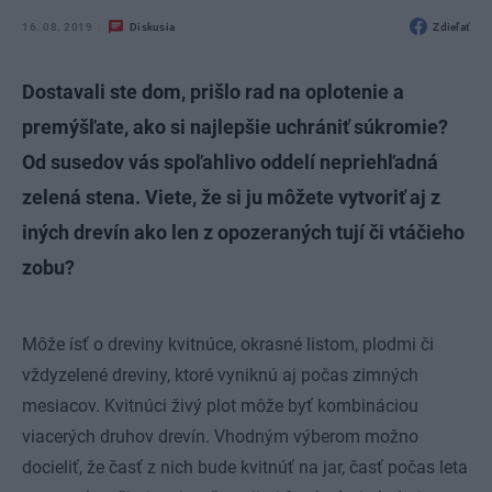
16. 08. 2019
Diskusia
Zdieľať
Dostavali ste dom, prišlo rad na oplotenie a
premýšľate, ako si najlepšie uchrániť súkromie?
Od susedov vás spoľahlivo oddelí nepriehľadná
zelená stena. Viete, že si ju môžete vytvoriť aj z
iných drevín ako len z opozeraných tují či vtáčieho
zobu?
Môže ísť o dreviny kvitnúce, okrasné listom, plodmi či
vždyzelené dreviny, ktoré vyniknú aj počas zimných
mesiacov. Kvitnúci živý plot môže byť kombináciou
viacerých druhov drevín. Vhodným výberom možno
docieliť, že časť z nich bude kvitnúť na jar, časť počas leta