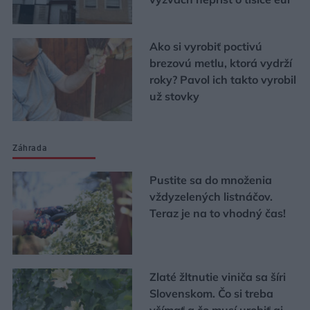
Ako si vyrobiť poctivú
brezovú metlu, ktorá vydrží
roky? Pavol ich takto vyrobil
už stovky
Záhrada
Pustite sa do množenia
vždyzelených listnáčov.
Teraz je na to vhodný čas!
Zlaté žltnutie viniča sa šíri
Slovenskom. Čo si treba
všímať a čo musí urobiť aj