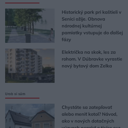
Historický park pri kaštieli v
Senici ožije. Obnova
národnej kultúrnej
pamiatky vstupuje do ďalšej
fázy
Električka na skok, les za
rohom. V Dúbravke vyrastie
nový bytový dom Zelka
Urob si sám
Chystáte sa zatepľovať
alebo meniť kotol? Návod,
ako v nových dotačných
výzvach neprísť o tisíce eur