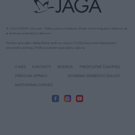
© JAGA GROUP a Zoznam. Všetky práva vyhradené. Obsah online magazínu Môjdom.sk
je chránený autorským zákonom.
Publikovanie alebo ďalšie šírenie správ zo zdrojov TASR je bez predchádzajúceho
písomného súhlasu TASR porušením autorského zákona.
O NÁS
KONTAKTY
INZERCIA
PREDPLATNÉ ČASOPISU
PRÁVO NA OPRAVU
OCHRANA OSOBNÝCH ÚDAJOV
NASTAVENIA COOKIES