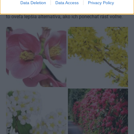
Data Deletion
Data Access
Privacy Policy
na 1 m. Obe dreviny sú vhodné na tvarovanie, dokonca je
to oveľa lepšia alternatíva, ako ich ponechať rásť voľne.