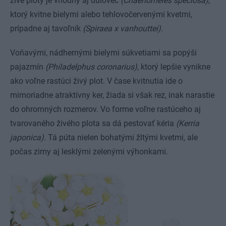
živé ploty je vhodný aj dulovec
(Chaenomeles speciosa)
,
ktorý kvitne bielymi alebo tehlovočervenými kvetmi,
prípadne aj tavoľník
(Spiraea x vanhouttei)
.
Voňavými, nádhernými bielymi súkvetiami sa popýši
pajazmín
(Philadelphus coronarius)
, ktorý lepšie vynikne
ako voľne rastúci živý plot. V čase kvitnutia ide o
mimoriadne atraktívny ker, žiada si však rez, inak narastie
do ohromných rozmerov. Vo forme voľne rastúceho aj
tvarovaného živého plota sa dá pestovať kéria
(Kerria
japonica)
. Tá púta nielen bohatými žltými kvetmi, ale
počas zimy aj lesklými zelenými výhonkami.