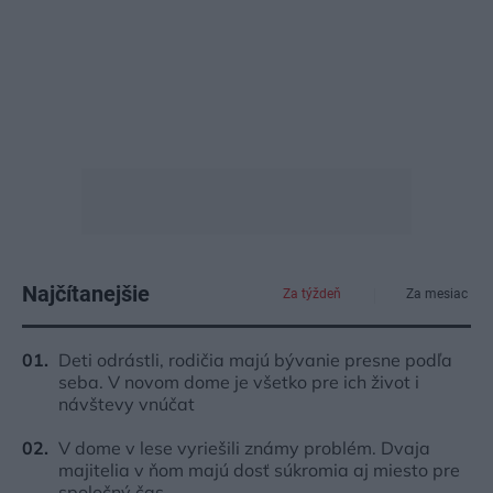
Najčítanejšie
Za týždeň
Za mesiac
Deti odrástli, rodičia majú bývanie presne podľa
seba. V novom dome je všetko pre ich život i
návštevy vnúčat
V dome v lese vyriešili známy problém. Dvaja
majitelia v ňom majú dosť súkromia aj miesto pre
spoločný čas