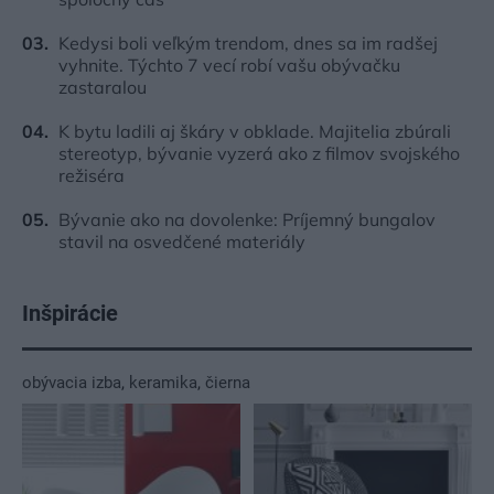
Kedysi boli veľkým trendom, dnes sa im radšej
vyhnite. Týchto 7 vecí robí vašu obývačku
zastaralou
K bytu ladili aj škáry v obklade. Majitelia zbúrali
stereotyp, bývanie vyzerá ako z filmov svojského
režiséra
Bývanie ako na dovolenke: Príjemný bungalov
stavil na osvedčené materiály
Inšpirácie
obývacia izba
,
keramika
,
čierna