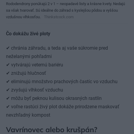
Rododendrony ponúkajú 2 v 1 – neopadavé listy a krásne kvety. Nedajú
sa však tvarovať. Sú ideálne do záhrad s kyslejšou pôdou a vyššou
vzdušnou vlhkosťou.
Thinkstcock.com
Čo dokážu živé ploty
✔ chránia záhradu, a teda aj vaše súkromie pred
neželanými pohľadmi
✔ vytvárajú veternú bariéru
✔ znižujú hlučnosť
✔ eliminujú množstvo prachových častíc vo vzduchu
✔ zvyšujú vlhkosť vzduchu
✔ môžu byť peknou kulisou okrasných rastlín
✔ voľne rastúci živý plot dokáže prirodzene maskovať
nevzhľadný kompost
Vavrínovec alebo krušpán?