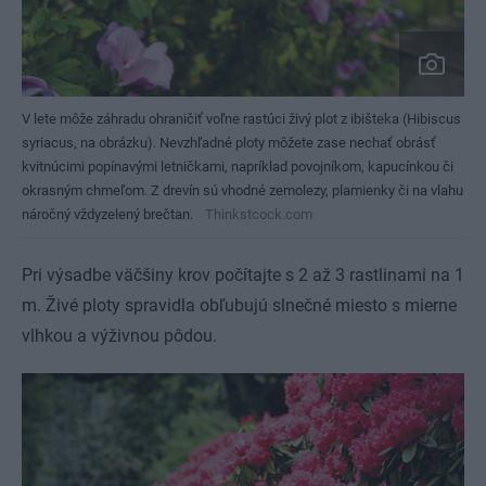
V lete môže záhradu ohraničiť voľne rastúci živý plot z ibišteka (Hibiscus
syriacus, na obrázku). Nevzhľadné ploty môžete zase nechať obrásť
kvitnúcimi popínavými letničkami, napríklad povojníkom, kapucínkou či
okrasným chmeľom. Z drevín sú vhodné zemolezy, plamienky či na vlahu
náročný vždyzelený brečtan.
Thinkstcock.com
Pri výsadbe väčšiny krov počítajte s 2 až 3 rastlinami na 1
m. Živé ploty spravidla obľubujú slnečné miesto s mierne
vlhkou a výživnou pôdou.