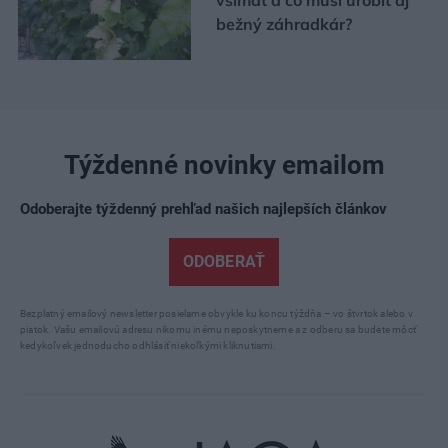
bežný záhradkár?
Týždenné novinky emailom
Odoberajte týždenný prehľad našich najlepších článkov
ODOBERAŤ
Bezplatný emailový newsletter posielame obvykle ku koncu týždňa – vo štvrtok alebo v
piatok. Vašu emailovú adresu nikomu inému neposkytneme a z odberu sa budete môcť
kedykoľvek jednoducho odhlásiť niekoľkými kliknutiami.