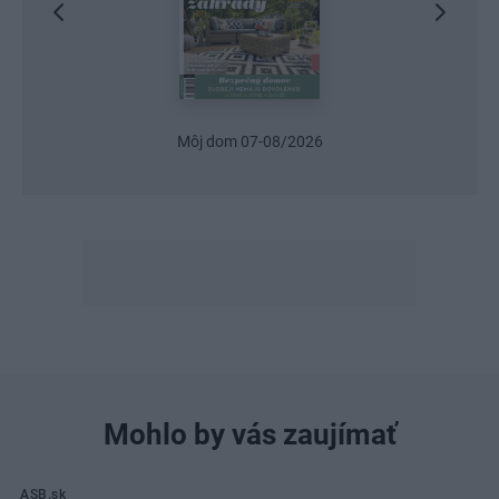
Urob si sám 6/2026
Mohlo by vás zaujímať
ASB.sk