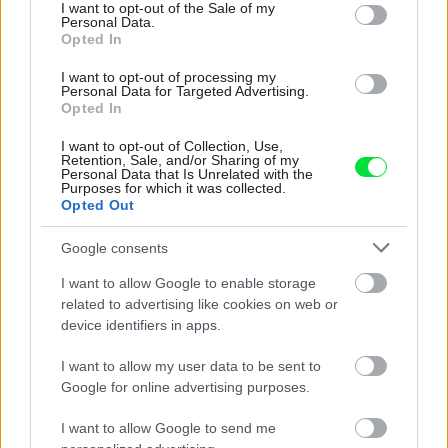
V posledných rokoch trpí inváziou agresívneho škodcu –
consent section.
I want to opt-out of the Sale of my
Personal Data.
vijačky krušpánovej, ktorá dokáže v priebehu niekoľkých
Opted In
dní zlikvidovať celý porast. Preto treba byť ostražitý a
I want to opt-out of processing my
počítať s tým, že v prípade potreby bude nutné použiť
Personal Data for Targeted Advertising.
Opted In
chemickú ochranu.
I want to opt-out of Collection, Use,
Retention, Sale, and/or Sharing of my
Personal Data that Is Unrelated with the
Purposes for which it was collected.
Opted Out
Google consents
I want to allow Google to enable storage
related to advertising like cookies on web or
device identifiers in apps.
I want to allow my user data to be sent to
Google for online advertising purposes.
I want to allow Google to send me