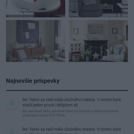
Najnovšie príspevky
Re: Takto sa rieši málo úložného miesta. V tomto byte
stačil jeden prvok | Môjdom.sk
My napríklad labky utierame hneď pri dverách a doma pred dvere
používame tyčový ETA Terier…
Re: Takto sa rieši málo úložného miesta. V tomto byte