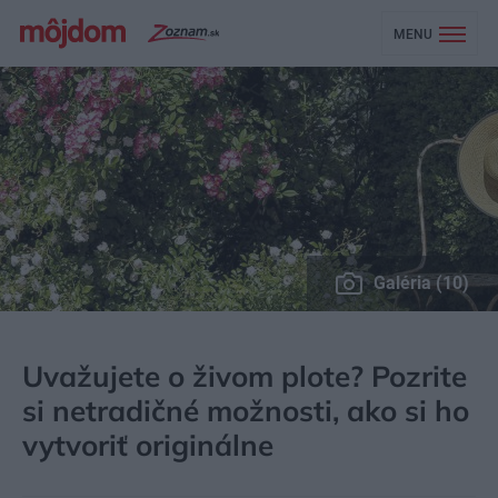
MENU
Galéria (10)
MÔJDOM
ZÁHRADA A EXTERIÉR
ZO ŽIVOTA RASTLÍN
Uvažujete o živom plote? Pozrite
si netradičné možnosti, ako si ho
vytvoriť originálne