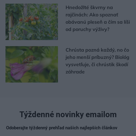
Hnedožlté škvrny na
rajčinách: Ako spoznať
obávanú pleseň a čím sa líši
od poruchy výživy?
Chrústa pozná každý, no čo
jeho menší príbuzný? Biológ
vysvetľuje, či chrústik škodí
záhrade
Týždenné novinky emailom
Odoberajte týždenný prehľad našich najlepších článkov