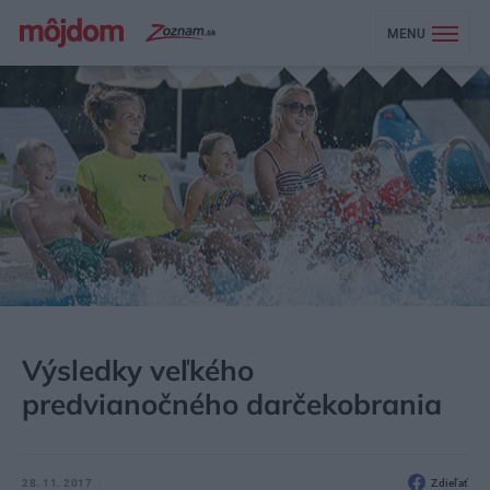
MENU
MÔJDOM
AKTUALITY
SÚŤAŽE
Výsledky veľkého
predvianočného darčekobrania
28. 11. 2017
Zdieľať