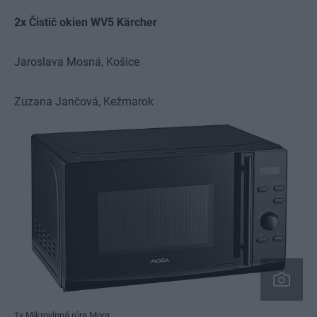
2x Čistič okien WV5 Kärcher
Jaroslava Mosná,
Košice
Zuzana Jančová,
Kežmarok
1x Mikrovlnná rúra Mora