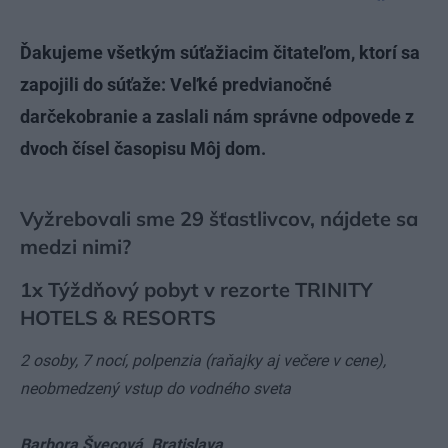
Ďakujeme všetkým súťažiacim čitateľom, ktorí sa
zapojili do súťaže: Veľké predvianočné
darčekobranie a zaslali nám správne odpovede z
dvoch čísel časopisu Môj dom.
Vyžrebovali sme 29 šťastlivcov, nájdete sa
medzi nimi?
1x Týždňový pobyt v rezorte TRINITY
HOTELS & RESORTS
2 osoby, 7 nocí, polpenzia (raňajky aj večere v cene),
neobmedzený vstup do vodného sveta
Barbora Švecová,
Bratislava