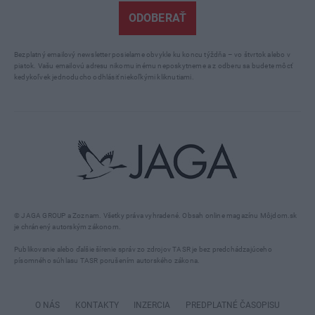
ODOBERAŤ
Bezplatný emailový newsletter posielame obvykle ku koncu týždňa – vo štvrtok alebo v
piatok. Vašu emailovú adresu nikomu inému neposkytneme a z odberu sa budete môcť
kedykoľvek jednoducho odhlásiť niekoľkými kliknutiami.
© JAGA GROUP a Zoznam. Všetky práva vyhradené. Obsah online magazínu Môjdom.sk
je chránený autorským zákonom.
Publikovanie alebo ďalšie šírenie správ zo zdrojov TASR je bez predchádzajúceho
písomného súhlasu TASR porušením autorského zákona.
O NÁS
KONTAKTY
INZERCIA
PREDPLATNÉ ČASOPISU