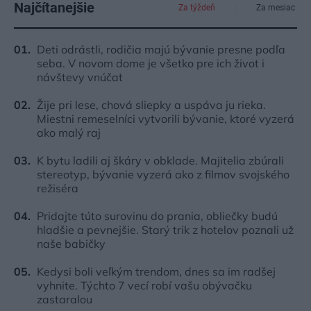
Najčítanejšie
Za týždeň
Za mesiac
Deti odrástli, rodičia majú bývanie presne podľa
seba. V novom dome je všetko pre ich život i
návštevy vnúčat
Žije pri lese, chová sliepky a uspáva ju rieka.
Miestni remeselníci vytvorili bývanie, ktoré vyzerá
ako malý raj
K bytu ladili aj škáry v obklade. Majitelia zbúrali
stereotyp, bývanie vyzerá ako z filmov svojského
režiséra
Pridajte túto surovinu do prania, obliečky budú
hladšie a pevnejšie. Starý trik z hotelov poznali už
naše babičky
Kedysi boli veľkým trendom, dnes sa im radšej
vyhnite. Týchto 7 vecí robí vašu obývačku
zastaralou