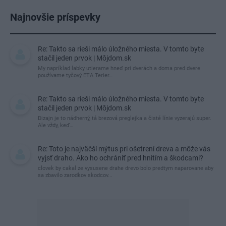
Najnovšie príspevky
Re: Takto sa rieši málo úložného miesta. V tomto byte
stačil jeden prvok | Môjdom.sk
My napríklad labky utierame hneď pri dverách a doma pred dvere
používame tyčový ETA Terier…
Re: Takto sa rieši málo úložného miesta. V tomto byte
stačil jeden prvok | Môjdom.sk
Dizajn je to nádherný, tá brezová preglejka a čisté línie vyzerajú super.
Ale vždy, keď…
Re: Toto je najväčší mýtus pri ošetrení dreva a môže vás
vyjsť draho. Ako ho ochrániť pred hnitím a škodcami?
clovek by cakal ze vysusene drahe drevo bolo predtym naparovane aby
sa zbavilo zarodkov skodcov...