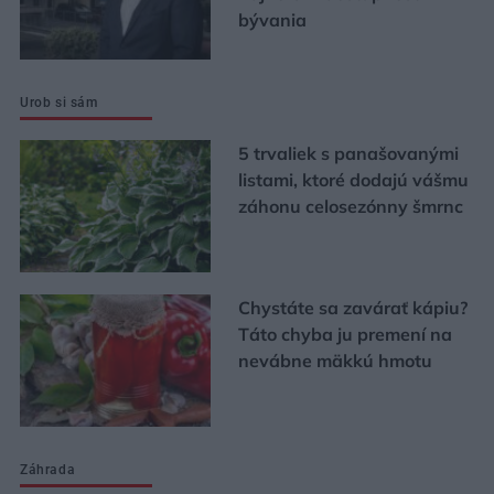
bývania
Urob si sám
5 trvaliek s panašovanými
listami, ktoré dodajú vášmu
záhonu celosezónny šmrnc
Chystáte sa zavárať kápiu?
Táto chyba ju premení na
nevábne mäkkú hmotu
Záhrada