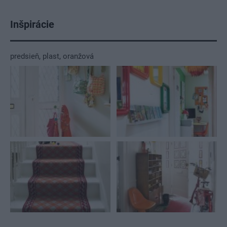
Inšpirácie
predsieň
,
plast
,
oranžová