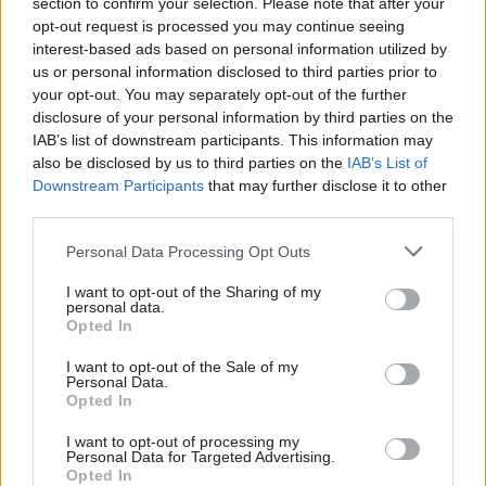
section to confirm your selection. Please note that after your
Jana Kotláriková,
Trenčín
opt-out request is processed you may continue seeing
interest-based ads based on personal information utilized by
Marek Benda,
Malacky
us or personal information disclosed to third parties prior to
your opt-out. You may separately opt-out of the further
disclosure of your personal information by third parties on the
Jana Svičeková,
Bratislava
IAB’s list of downstream participants. This information may
also be disclosed by us to third parties on the
IAB’s List of
Downstream Participants
that may further disclose it to other
third parties.
Please note that this website/app uses one or more Google
Personal Data Processing Opt Outs
services and may gather and store information including but
not limited to your visit or usage behaviour. You may click to
I want to opt-out of the Sharing of my
personal data.
grant or deny consent to Google and its third-party tags to
Opted In
use your data for below specified purposes in below Google
consent section.
I want to opt-out of the Sale of my
Personal Data.
Opted In
I want to opt-out of processing my
Personal Data for Targeted Advertising.
Opted In