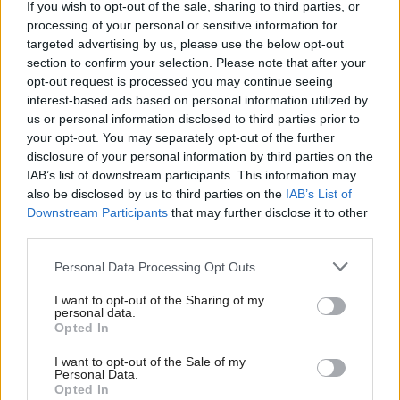
If you wish to opt-out of the sale, sharing to third parties, or
processing of your personal or sensitive information for
targeted advertising by us, please use the below opt-out
section to confirm your selection. Please note that after your
opt-out request is processed you may continue seeing
interest-based ads based on personal information utilized by
us or personal information disclosed to third parties prior to
your opt-out. You may separately opt-out of the further
disclosure of your personal information by third parties on the
IAB’s list of downstream participants. This information may
also be disclosed by us to third parties on the
IAB’s List of
Downstream Participants
that may further disclose it to other
third parties.
1088394
IKEA
Please note that this website/app uses one or more Google
Personal Data Processing Opt Outs
services and may gather and store information including but
Zasklený, a predsa krásny aj bez skleníkového efektu. Zaskliť
not limited to your visit or usage behaviour. You may click to
I want to opt-out of the Sharing of my
balkón vonkoncom neznamená prísť o čerstvý vzduch. Vďaka
personal data.
grant or deny consent to Google and its third-party tags to
Opted In
posuvným oknám si ho prepustíte toľko, koľko potrebujete,
use your data for below specified purposes in below Google
energeticky ušetríte a navyše si vytvoríte ďalšiu miestnosť, ktorú
consent section.
I want to opt-out of the Sale of my
Personal Data.
možno využívať i počas neprajného počasia. Nezabudnite však
Opted In
na dve veci: Dostatočne vetrajte a skôr, ako sa rozhodnete