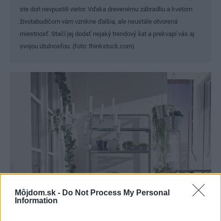
ste doň nevpustili vietor. Vďaka drevenému zábradliu a kvetom
životabudičom vám vznikne ďalšia, ale neustále otvorená
miestnosť. Stačí jej dodať nejaký trendový šat a prekvapí vás aj
svojou útulnosťou. (foto: thinkstock.com)
Môjdom.sk -
Do Not Process My Personal
Information