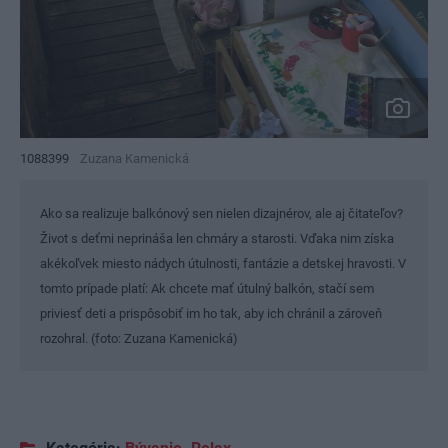
1088399
Zuzana Kamenická
Ako sa realizuje balkónový sen nielen dizajnérov, ale aj čitateľov?
Život s deťmi neprináša len chmáry a starosti. Vďaka nim získa
akékoľvek miesto nádych útulnosti, fantázie a detskej hravosti. V
tomto prípade platí: Ak chcete mať útulný balkón, stačí sem
priviesť deti a prispôsobiť im ho tak, aby ich chránil a zároveň
rozohral. (foto: Zuzana Kamenická)