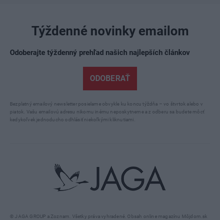
Týždenné novinky emailom
Odoberajte týždenný prehľad našich najlepších článkov
ODOBERAŤ
Bezplatný emailový newsletter posielame obvykle ku koncu týždňa – vo štvrtok alebo v
piatok. Vašu emailovú adresu nikomu inému neposkytneme a z odberu sa budete môcť
kedykoľvek jednoducho odhlásiť niekoľkými kliknutiami.
© JAGA GROUP a Zoznam. Všetky práva vyhradené. Obsah online magazínu Môjdom.sk