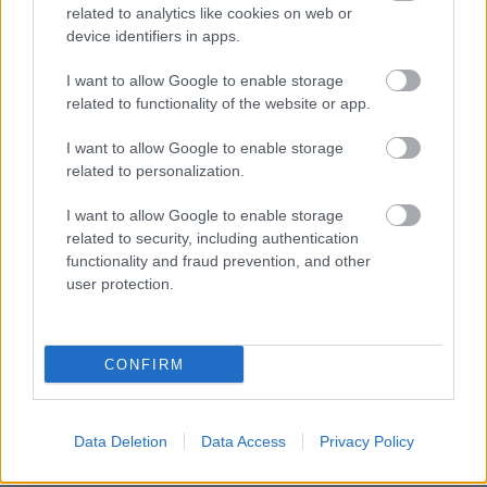
related to analytics like cookies on web or
device identifiers in apps.
I want to allow Google to enable storage
related to functionality of the website or app.
I want to allow Google to enable storage
related to personalization.
I want to allow Google to enable storage
related to security, including authentication
functionality and fraud prevention, and other
1088395
IKEA
user protection.
Pestrofarebný balkónový karneval. Ak hľadáte riešenie, ako
CONFIRM
rýchlo a ľahko osviežiť svoj balkón, farebne i vzorovo sa odviažte.
Ide o praobyčajné nápady, ktoré však dodajú aj tomu
najpochmúrnejšiemu priestoru neobyčajný šmrnc. K slnečnej
Data Deletion
Data Access
Privacy Policy
nálade nepotrebujete nevyhnutne slnečné lúče. Občas stačí
energický aranžmán. (foto: IKEA)