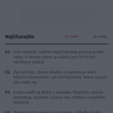
Najčítanejšie
Za týždeň
Za mesiac
Deti odrástli, rodičia majú bývanie presne podľa
seba. V novom dome je všetko pre ich život i
návštevy vnúčat
Žije pri lese, chová sliepky a uspáva ju rieka.
Miestni remeselníci vytvorili bývanie, ktoré vyzerá
ako malý raj
K bytu ladili aj škáry v obklade. Majitelia zbúrali
stereotyp, bývanie vyzerá ako z filmov svojského
režiséra
Pridajte túto surovinu do prania, obliečky budú