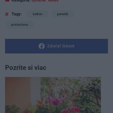
Kategória:
Bývanie
Relax
Tagy:
balkón
panelák
pristachova
Zdieľať článok
Pozrite si viac