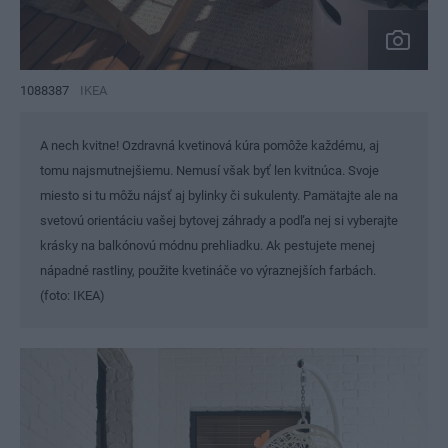
1088387
IKEA
A nech kvitne! Ozdravná kvetinová kúra pomôže každému, aj
tomu najsmutnejšiemu. Nemusí však byť len kvitnúca. Svoje
miesto si tu môžu nájsť aj bylinky či sukulenty. Pamätajte ale na
svetovú orientáciu vašej bytovej záhrady a podľa nej si vyberajte
krásky na balkónovú módnu prehliadku. Ak pestujete menej
nápadné rastliny, použite kvetináče vo výraznejších farbách.
(foto: IKEA)