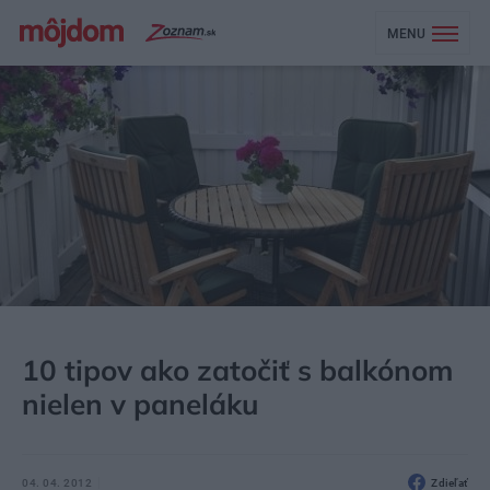
MENU
MÔJDOM
BÝVANIE
10 tipov ako zatočiť s balkónom
nielen v paneláku
04. 04. 2012
Zdieľať