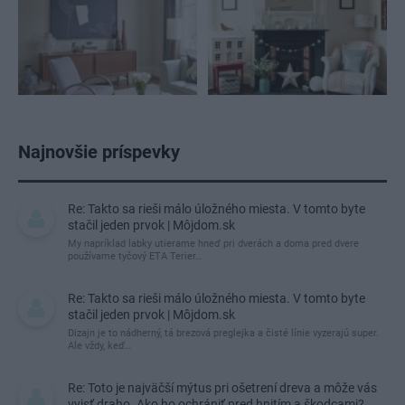
Najnovšie príspevky
Re: Takto sa rieši málo úložného miesta. V tomto byte
stačil jeden prvok | Môjdom.sk
My napríklad labky utierame hneď pri dverách a doma pred dvere
používame tyčový ETA Terier…
Re: Takto sa rieši málo úložného miesta. V tomto byte
stačil jeden prvok | Môjdom.sk
Dizajn je to nádherný, tá brezová preglejka a čisté línie vyzerajú super.
Ale vždy, keď…
Re: Toto je najväčší mýtus pri ošetrení dreva a môže vás
vyjsť draho. Ako ho ochrániť pred hnitím a škodcami?