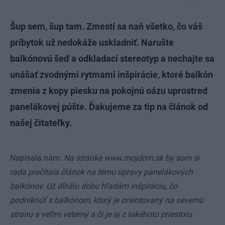
Šup sem, šup tam. Zmestí sa naň všetko, čo váš
príbytok už nedokáže uskladniť. Narušte
balkónovú šeď a odkladací stereotyp a nechajte sa
unášať zvodnými rytmami inšpirácie, ktoré balkón
zmenia z kopy piesku na pokojnú oázu uprostred
panelákovej púšte. Ďakujeme za tip na článok od
našej čitateľky.
Napísala nám:
Na stránke www.mojdom.sk by som si
rada prečítala článok na tému úpravy panelákových
balkónov. Už dlhšiu dobu hľadám inšpiráciu, čo
podniknúť s balkónom, ktorý je orientovaný na severnú
stranu a veľmi veterný a či je aj z takéhoto priestoru