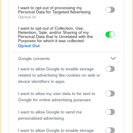
zaskliť, obráťte sa na pani Legislatívu. Bez stavebného úradu a
I want to opt-out of processing my
Personal Data for Targeted Advertising.
niekedy aj bez stavebného povolenia sa to jednoducho
Opted In
nezaobíde. (foto: IKEA)
I want to opt-out of Collection, Use,
Retention, Sale, and/or Sharing of my
Personal Data that Is Unrelated with the
Purposes for which it was collected.
Opted Out
Google consents
I want to allow Google to enable storage
related to advertising like cookies on web or
device identifiers in apps.
I want to allow my user data to be sent to
Google for online advertising purposes.
I want to allow Google to send me
personalized advertising.
I want to allow Google to enable storage