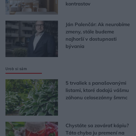
kontrastov
Ján Palenčár: Ak neurobíme
zmeny, stále budeme
najhorší v dostupnosti
bývania
Urob si sám
5 trvaliek s panašovanými
listami, ktoré dodajú vášmu
záhonu celosezónny šmrnc
Chystáte sa zavárať kápiu?
Táto chyba ju premení na