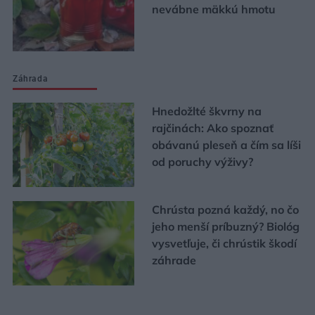
nevábne mäkkú hmotu
Záhrada
Hnedožlté škvrny na
rajčinách: Ako spoznať
obávanú pleseň a čím sa líši
od poruchy výživy?
Chrústa pozná každý, no čo
jeho menší príbuzný? Biológ
vysvetľuje, či chrústik škodí
záhrade