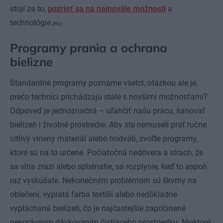
stojí za to,
pozrieť sa na najnovšie možnosti
a
technológie.
{R1}
Programy prania a ochrana
bielizne
Štandardné programy poznáme všetci, otázkou ale je,
prečo technici prichádzajú stále s novšími možnosťami?
Odpoveď je jednoznačná – uľahčiť našu prácu, šanovať
bielizeň i životné prostredie. Aby ste nemuseli prať ručne
citlivý vlnený materiál alebo hodváb, zvoľte programy,
ktoré sú na to určené. Počiatočná nedôvera a strach, že
sa vlna zrazí alebo splstnatie, sa rozplynie, keď to aspoň
raz vyskúšate. Nekonečným problémom sú škvrny na
oblečení, vypratá farba textílií alebo nedôkladne
vypláchaná bielizeň, čo je najčastejšie zapríčinené
nesprávnym dávkovaním čistiaceho prostriedku. Niektoré