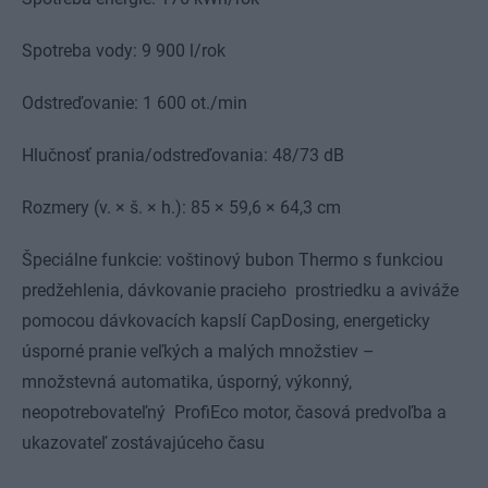
Spotreba vody: 9 900 l/rok
Odstreďovanie: 1 600 ot./min
Hlučnosť prania/odstreďovania: 48/73 dB
Rozmery (v. × š. × h.): 85 × 59,6 × 64,3 cm
Špeciálne funkcie: voštinový bubon Thermo s funkciou
predžehlenia, dávkovanie pracieho prostriedku a aviváže
pomocou dávkovacích kapslí CapDosing, energeticky
úsporné pranie veľkých a malých množstiev –
množstevná automatika, úsporný, výkonný,
neopotrebovateľný ProfiEco motor, časová predvoľba a
ukazovateľ zostávajúceho času