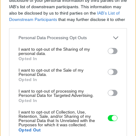
disclosure of your personal information by third parties on the
IAB’s list of downstream participants. This information may
also be disclosed by us to third parties on the
IAB’s List of
Downstream Participants
that may further disclose it to other
third parties.
Please note that this website/app uses one or more Google
Personal Data Processing Opt Outs
services and may gather and store information including but
not limited to your visit or usage behaviour. You may click to
I want to opt-out of the Sharing of my
personal data.
grant or deny consent to Google and its third-party tags to
1960959
Opted In
use your data for below specified purposes in below Google
consent section.
I want to opt-out of the Sale of my
Samsung WW90J5446FX/ZE
Personal Data.
Opted In
Práčka s predným plnením
I want to opt-out of processing my
Personal Data for Targeted Advertising.
Kapacita pri praní: 9 kg
Opted In
Trieda spotreby: A +++ (-40 %)
I want to opt-out of Collection, Use,
Spotreba energie: 130 kWh/rok
Retention, Sale, and/or Sharing of my
Personal Data that Is Unrelated with the
Spotreba vody: 9 400 l/rok
Purposes for which it was collected.
Odstreďovanie: 1 400 ot./min
Opted Out