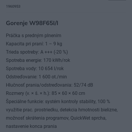
1960953
Gorenje W98F65I/I
Práčka s predným plnením
Kapacita pri praní: 1 – 9 kg
Trieda spotreby: A +++ (-20 %)
Spotreba energie: 170 kWh/rok
Spotreba vody: 10 654 l/rok
Odstreďovanie: 1 600 ot./min
Hlučnosť prania/odstreďovania: 52/74 dB
Rozmery (v. × š. × h.): 85 × 60 × 60 cm
Špeciálne funkcie: systém kontroly stability, 100 %
využitie prac. prostriedku, detekcia hmotnosti bielizne,
možnosť skrátenia programov, QuickWet sprcha,
nastavenie konca prania