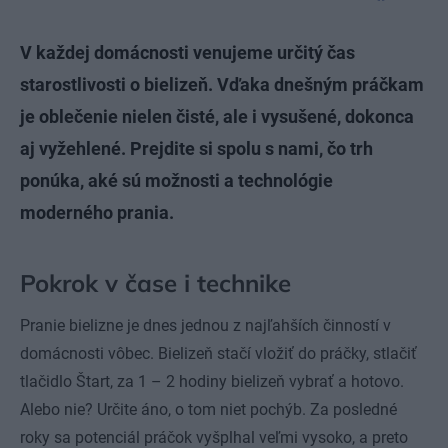
V každej domácnosti venujeme určitý čas
starostlivosti o bielizeň. Vďaka dnešným práčkam
je oblečenie nielen čisté, ale i vysušené, dokonca
aj vyžehlené. Prejdite si spolu s nami, čo trh
ponúka, aké sú možnosti a technológie
moderného prania.
Pokrok v čase i technike
Pranie bielizne je dnes jednou z najľahších činností v
domácnosti vôbec. Bielizeň stačí vložiť do práčky, stlačiť
tlačidlo Štart, za 1 – 2 hodiny bielizeň vybrať a hotovo.
Alebo nie? Určite áno, o tom niet pochýb. Za posledné
roky sa potenciál práčok vyšplhal veľmi vysoko, a preto