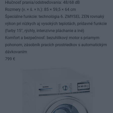
Hlučnosť prania/odstreďovania: 48/68 dB
Rozmery (v. × š. × h.): 85 × 59,5 × 64 cm
Špeciálne funkcie: technológia 6. ZMYSEL ZEN rovnaký
výkon pri nízkych aj vysokých teplotách, prídavné funkcie
(farby 15°, rýchly, intenzívne pláchanie a iné)
Komfort a bezpečnosť: bezuhlíkový motor s priamym
pohonom, zásobník pracích prostriedkov s automatickým
dávkovaním
799 €