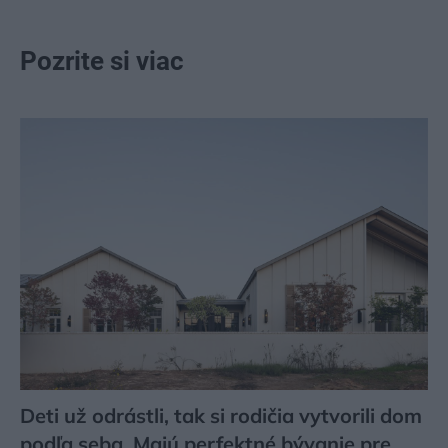
Pozrite si viac
Deti už odrástli, tak si rodičia vytvorili dom
podľa seba. Majú perfektné bývanie pre