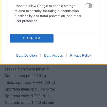
I want to allow Google to enable storage
related to security, including authentication
functionality and fraud prevention, and other
user protection.
CONFIRM
1960961
Data Deletion
Data Access
Privacy Policy
Whirlpool FSCR 10433 ZEN
Práčka s predným plnením
Kapacita pri praní: 10 kg
Trieda spotreby: A +++ (-60 %)
Spotreba energie: 95 kWh/rok
Spotreba vody: 9 200 l/rok
Odstreďovanie: 1 400 ot./min