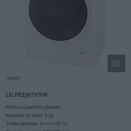
1960957
LG F82J6TY0W
Práčka s predným plnením
Kapacita pri praní: 8 kg
Trieda spotreby: A +++ (-30 %)