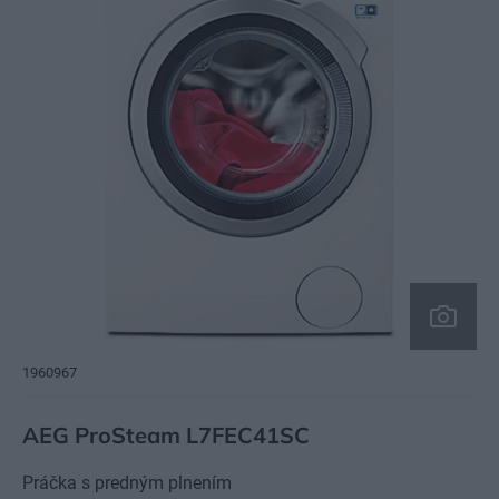
1960967
AEG ProSteam L7FEC41SC
Práčka s predným plnením