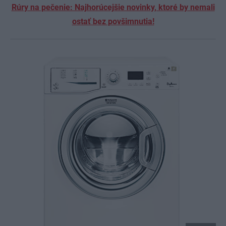
Rúry na pečenie: Najhorúcejšie novinky, ktoré by nemali
ostať bez povšimnutia!