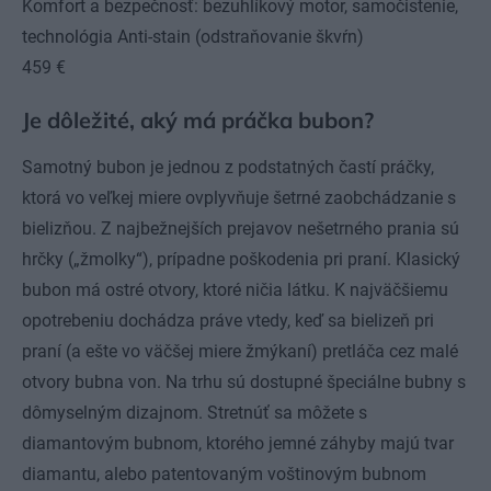
Komfort a bezpečnosť: bezuhlíkový motor, samočistenie,
technológia Anti-stain (odstraňovanie škvŕn)
459 €
Je dôležité, aký má práčka bubon?
Samotný bubon je jednou z podstatných častí práčky,
ktorá vo veľkej miere ovplyvňuje šetrné zaobchádzanie s
bielizňou. Z najbežnejších prejavov nešetrného prania sú
hrčky („žmolky“), prípadne poškodenia pri praní. Klasický
bubon má ostré otvory, ktoré ničia látku. K najväčšiemu
opotrebeniu dochádza práve vtedy, keď sa bielizeň pri
praní (a ešte vo väčšej miere žmýkaní) pretláča cez malé
otvory bubna von. Na trhu sú dostupné špeciálne bubny s
dômyselným dizajnom. Stretnúť sa môžete s
diamantovým bubnom, ktorého jemné záhyby majú tvar
diamantu, alebo patentovaným voštinovým bubnom