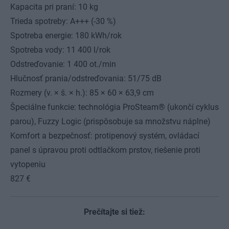
Kapacita pri praní: 10 kg
Trieda spotreby: A+++ (-30 %)
Spotreba energie: 180 kWh/rok
Spotreba vody: 11 400 l/rok
Odstreďovanie: 1 400 ot./min
Hlučnosť prania/odstreďovania: 51/75 dB
Rozmery (v. × š. × h.): 85 × 60 × 63,9 cm
Špeciálne funkcie: technológia ProSteam® (ukončí cyklus
parou), Fuzzy Logic (prispôsobuje sa množstvu náplne)
Komfort a bezpečnosť: protipenový systém, ovládací
panel s úpravou proti odtlačkom prstov, riešenie proti
vytopeniu
827 €
Prečítajte si tiež: