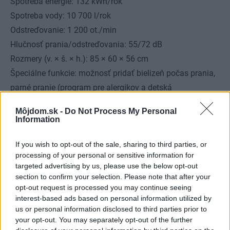
Spotreba energie: 132 kWh/rok
Spotreba vody: 10 700 l/rok
Odstreďovanie: 1 200 ot./min
Hlučnosť prania/odstreďovania: 55/72 dB
Rozmery (v. × š. × h.): 85 × 60 × 56 cm
Špeciálne funkcie: možnosť pridať bielizeň počas prania,
parné pranie (program pre alergikov a detská
starostlivosť)
Môjdom.sk -
Do Not Process My Personal
Komfort a bezpečnosť: Inverter Direct Drive motor s
Information
priamym napojením na bubon práčky, možnosť stiahnutia
If you wish to opt-out of the sale, sharing to third parties, or
nových programov cez smartfón
processing of your personal or sensitive information for
469 €
targeted advertising by us, please use the below opt-out
section to confirm your selection. Please note that after your
opt-out request is processed you may continue seeing
interest-based ads based on personal information utilized by
us or personal information disclosed to third parties prior to
your opt-out. You may separately opt-out of the further