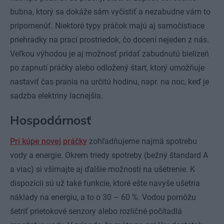
bubna, ktorý sa dokáže sám vyčistiť a nezabudne vám to
pripomenúť. Niektoré typy práčok majú aj samočistiace
priehradky na prací prostriedok, čo docení nejeden z nás.
Veľkou výhodou je aj možnosť pridať zabudnutú bielizeň
po zapnutí práčky alebo odložený štart, ktorý umožňuje
nastaviť čas prania na určitú hodinu, napr. na noc, keď je
sadzba elektriny lacnejšia.
Hospodárnosť
Pri kúpe novej práčky
zohľadňujeme najmä spotrebu
vody a energie. Okrem triedy spotreby (bežný štandard A
a viac) si všímajte aj ďalšie možnosti na ušetrenie. K
dispozícii sú už také funkcie, ktoré ešte navyše ušetria
náklady na energiu, a to o 30 – 60 %. Vodou pomôžu
šetriť prietokové senzory alebo rozličné počítadlá