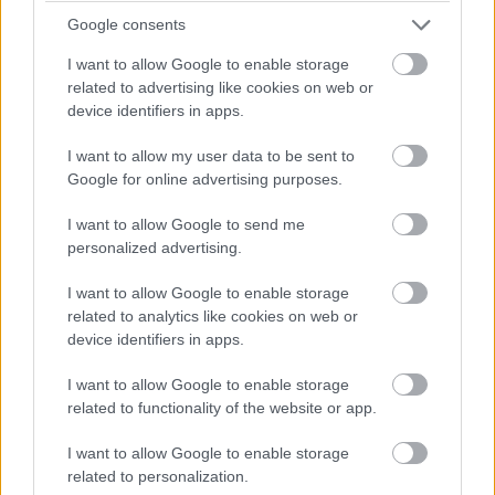
Hlučnosť prania/odstreďovania: 53/74 dB
Google consents
Rozmery (v. × š. × h.): 85 × 60 × 55 cm
I want to allow Google to enable storage
Špeciálne funkcie: technológia EcoBubbleTM (šetrné a
related to advertising like cookies on web or
úsporné pranie), funkcia BubbleSoak na silno zašpinenú
device identifiers in apps.
bielizeň, diagnostika Smart Check
I want to allow my user data to be sent to
Komfort a bezpečnosť: diamantový bubon, ovládací panel
Google for online advertising purposes.
v slovenskom jazyku, komfortné dotykové tlačidlá
I want to allow Google to send me
personalized advertising.
I want to allow Google to enable storage
related to analytics like cookies on web or
device identifiers in apps.
I want to allow Google to enable storage
related to functionality of the website or app.
I want to allow Google to enable storage
related to personalization.