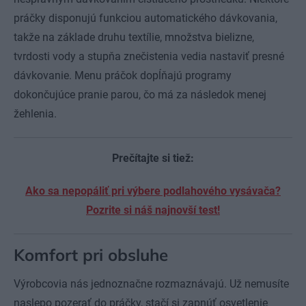
práčky disponujú funkciou automatického dávkovania,
takže na základe druhu textílie, množstva bielizne,
tvrdosti vody a stupňa znečistenia vedia nastaviť presné
dávkovanie. Menu práčok dopĺňajú programy
dokončujúce pranie parou, čo má za následok menej
žehlenia.
Prečítajte si tiež:
Ako sa nepopáliť pri výbere podlahového vysávača?
Pozrite si náš najnovší test!
Komfort pri obsluhe
Výrobcovia nás jednoznačne rozmaznávajú. Už nemusíte
naslepo pozerať do práčky, stačí si zapnúť osvetlenie