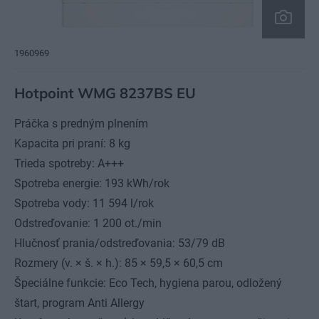
1960969
Hotpoint WMG 8237BS EU
Práčka s predným plnením
Kapacita pri praní: 8 kg
Trieda spotreby: A+++
Spotreba energie: 193 kWh/rok
Spotreba vody: 11 594 l/rok
Odstreďovanie: 1 200 ot./min
Hlučnosť prania/odstreďovania: 53/79 dB
Rozmery (v. × š. × h.): 85 × 59,5 × 60,5 cm
Špeciálne funkcie: Eco Tech, hygiena parou, odložený
štart, program Anti Allergy