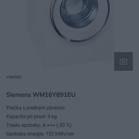
1960965
Siemens WM16Y891EU
Práčka s predným plnením
Kapacita pri praní: 9 kg
Trieda spotreby: A +++ (-30 %)
Spotreba energie: 152 kWh/rok