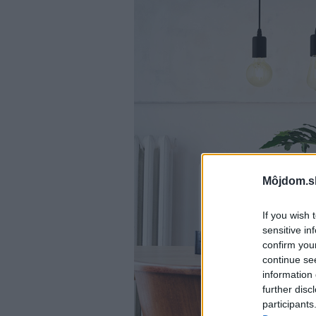
Môjdom.s
If you wish 
sensitive in
confirm you
continue se
information 
further disc
participants