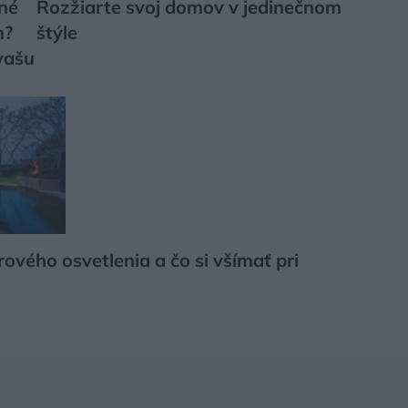
ené
Rozžiarte svoj domov v jedinečnom
m?
štýle
vašu
ového osvetlenia a čo si všímať pri