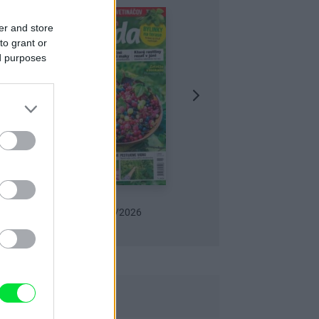
er and store
to grant or
ed purposes
Záhrada 06/2026
Môj dom Špeciál 02/202