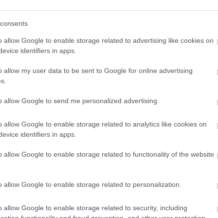
vlastného vkusu!
consents
o allow Google to enable storage related to advertising like cookies on
evice identifiers in apps.
nke
www.eglo.sk
.
o allow my user data to be sent to Google for online advertising
ská 97
s.
lná 12
to allow Google to send me personalized advertising.
any 480 (diaľnica D1, existuje 418)
o allow Google to enable storage related to analytics like cookies on
evice identifiers in apps.
o allow Google to enable storage related to functionality of the website
o allow Google to enable storage related to personalization.
ietidlá
ziarovky
o allow Google to enable storage related to security, including