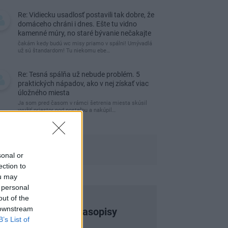
Re: Vidiecku usadlosť postavili tak dobre, že
domáceho chráni i dnes. Ešte tu vidno
kamenné múry, no staré bývanie nečakajte
čakám kedy budú wc misy priamo v spálni! Umývadlá
už sú štandardom! Tu niekomu ebe…
Re: Tesná spálňa už nebude problém. 5
praktických nápadov, ako v nej získať viac
úložného miesta
Ja som pred časom v rámci šetrenia miesta skúsil
využiť priestor pod posteľou a nakúpil…
sonal or
ection to
ou may
 personal
out of the
 downstream
Najnovšie časopisy
B’s List of