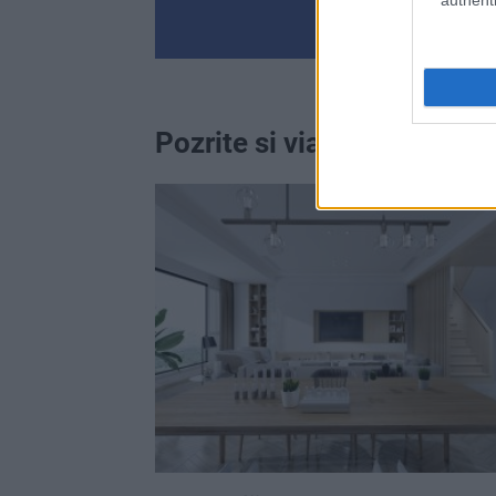
authenti
Pozrite si viac