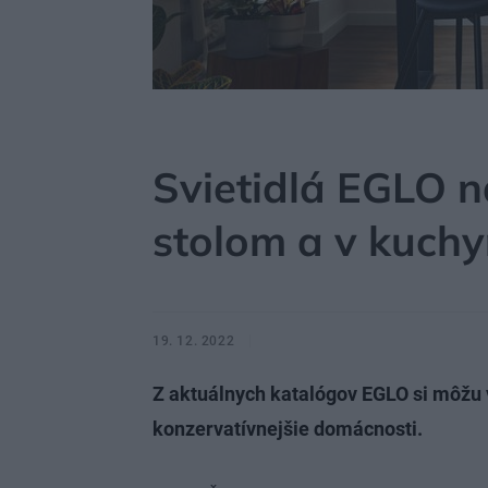
MÔJDOM
BÝVANIE
KUCHYŇA, JEDÁLEŇ
Svietidlá EGLO 
stolom a v kuchy
19. 12. 2022
Z aktuálnych katalógov EGLO si môžu v
konzervatívnejšie domácnosti.