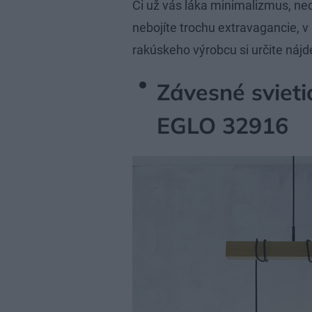
Či už vás láka minimalizmus, nec
nebojíte trochu extravagancie,
rakúskeho výrobcu si určite nájd
Závesné svie
EGLO 32916