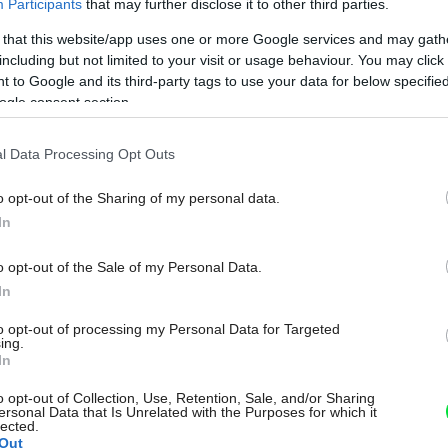
Participants
that may further disclose it to other third parties.
 that this website/app uses one or more Google services and may gath
including but not limited to your visit or usage behaviour. You may click 
 to Google and its third-party tags to use your data for below specifi
ogle consent section.
l Data Processing Opt Outs
o opt-out of the Sharing of my personal data.
In
o opt-out of the Sale of my Personal Data.
In
Urob si sám 6/2026
Môj dom 06/2026
ajzijského duba a čierneho kovu. Celkový
to opt-out of processing my Personal Data for Targeted
arovky (žiarovky je potrebné kúpiť 4, s
ing.
In
 Svietidlo môžete zavesiť do obývačky,
o opt-out of Collection, Use, Retention, Sale, and/or Sharing
racovne. Využitie nájde aj v bare, kaviarni,
ersonal Data that Is Unrelated with the Purposes for which it
lected.
rii. Vytvorte z lampy osobitý originál
Out