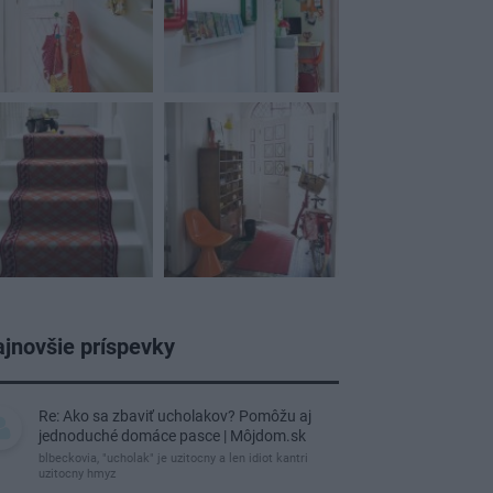
jnovšie príspevky
Re: Ako sa zbaviť ucholakov? Pomôžu aj
jednoduché domáce pasce | Môjdom.sk
blbeckovia, "ucholak" je uzitocny a len idiot kantri
uzitocny hmyz