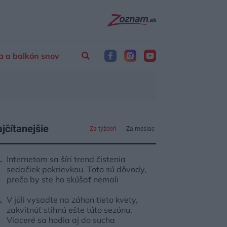
a a balkón snov
jčítanejšie
Za týždeň
Za mesiac
Internetom sa šíri trend čistenia
sedačiek pokrievkou. Toto sú dôvody,
prečo by ste ho skúšať nemali
V júli vysaďte na záhon tieto kvety,
zakvitnúť stihnú ešte túto sezónu.
Viaceré sa hodia aj do sucha