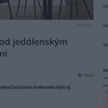
Zdroj: EGLO
nad jedálenským
ni
In
Zdieľať
pr
ybrať priaznivci moderného štýlu aj