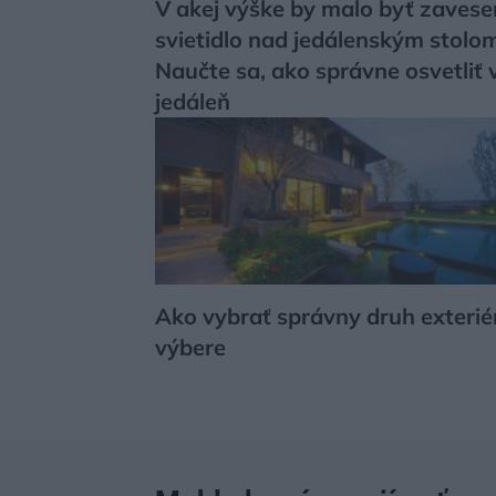
V akej výške by malo byť zaves
svietidlo nad jedálenským stolo
Naučte sa, ako správne osvetliť 
jedáleň
Ako vybrať správny druh exteriér
výbere