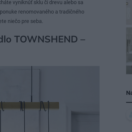
háte vyniknúť sklu či drevu alebo sa
 v ponuke renomovaného a tradičného
ete niečo pre seba.
tidlo TOWNSHEND –
Na