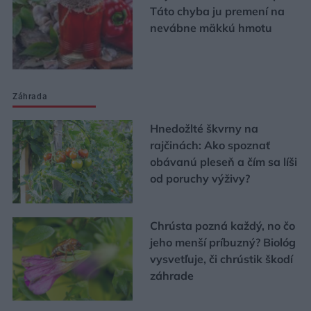
Táto chyba ju premení na
nevábne mäkkú hmotu
Záhrada
Hnedožlté škvrny na
rajčinách: Ako spoznať
obávanú pleseň a čím sa líši
od poruchy výživy?
Chrústa pozná každý, no čo
jeho menší príbuzný? Biológ
vysvetľuje, či chrústik škodí
záhrade