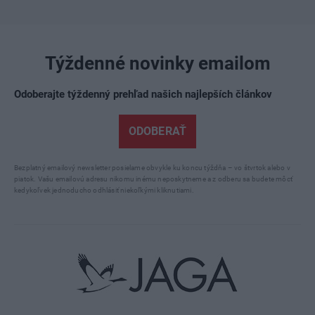
Týždenné novinky emailom
Odoberajte týždenný prehľad našich najlepších článkov
ODOBERAŤ
Bezplatný emailový newsletter posielame obvykle ku koncu týždňa – vo štvrtok alebo v
piatok. Vašu emailovú adresu nikomu inému neposkytneme a z odberu sa budete môcť
kedykoľvek jednoducho odhlásiť niekoľkými kliknutiami.