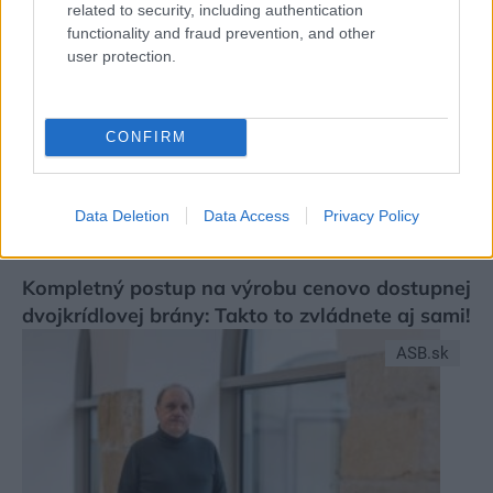
cenovej kategórii
related to security, including authentication
functionality and fraud prevention, and other
Urob si sám
user protection.
CONFIRM
Data Deletion
Data Access
Privacy Policy
Kompletný postup na výrobu cenovo dostupnej
dvojkrídlovej brány: Takto to zvládnete aj sami!
ASB.sk