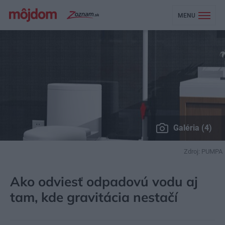
MENU
Galéria (4)
Zdroj: PUMPA
MÔJDOM
BÝVANIE
KÚPEĽŇA, WC
Ako odviesť odpadovú vodu aj
tam, kde gravitácia nestačí