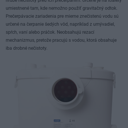
hrubé nečistoty pred ich prečerpaním. Určené je na toalety
umiestnené tam, kde nemožno použiť gravitačný odtok.
Prečerpávacie zariadenia pre mierne znečistenú vodu sú
určené na čerpanie šedých vôd, napríklad z umývadiel,
spŕch, vaní alebo práčok. Neobsahujú rezací
mechanizmus, pretože pracujú s vodou, ktorá obsahuje
iba drobné nečistoty.