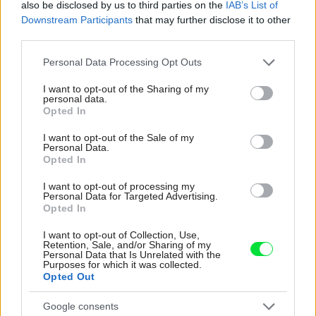
also be disclosed by us to third parties on the
IAB’s List of
Downstream Participants
that may further disclose it to other
third parties.
Please note that this website/app uses one or more Google
Personal Data Processing Opt Outs
services and may gather and store information including but
not limited to your visit or usage behaviour. You may click to
I want to opt-out of the Sharing of my
personal data.
grant or deny consent to Google and its third-party tags to
Opted In
use your data for below specified purposes in below Google
Spálňa spojená s kúpeľňou? Vyskúšajte
consent section.
I want to opt-out of the Sale of my
moderný otvorený koncept, je to praktické a
Personal Data.
pohodlné
Opted In
I want to opt-out of processing my
Personal Data for Targeted Advertising.
Opted In
I want to opt-out of Collection, Use,
Retention, Sale, and/or Sharing of my
Personal Data that Is Unrelated with the
Purposes for which it was collected.
Opted Out
Google consents