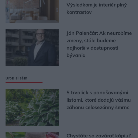
Výsledkom je interiér plný
kontrastov
Ján Palenčár: Ak neurobíme
zmeny, stále budeme
najhorší v dostupnosti
bývania
Urob si sám
5 trvaliek s panašovanými
listami, ktoré dodajú vášmu
záhonu celosezónny šmrnc
Chystáte sa zavárať kápiu?