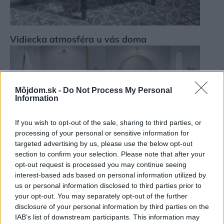
Vidiecka atmosféra u vás doma
Môjdom.sk -
Do Not Process My Personal
Information
If you wish to opt-out of the sale, sharing to third parties, or
processing of your personal or sensitive information for
targeted advertising by us, please use the below opt-out
section to confirm your selection. Please note that after your
opt-out request is processed you may continue seeing
12 šikovných riešení, ktoré vám v kúpeľni
interest-based ads based on personal information utilized by
uľahčia každodenné fungovanie
us or personal information disclosed to third parties prior to
your opt-out. You may separately opt-out of the further
disclosure of your personal information by third parties on the
IAB’s list of downstream participants. This information may