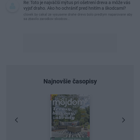
Re: Toto je najväčší mýtus pri ošetrení dreva a môže vás
vyjsť draho. Ako ho ochrániť pred hnitím a škodcami?
clovek by cakal ze vysusene drahe drevo bolo predtym naparovane aby
sa zbavilo zarodkov skodcov...
Najnovšie časopisy