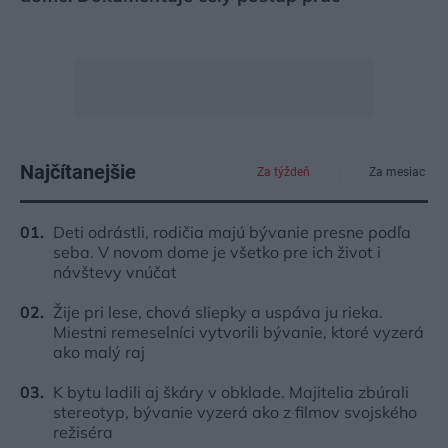
Najčítanejšie
Za týždeň
Za mesiac
Deti odrástli, rodičia majú bývanie presne podľa
seba. V novom dome je všetko pre ich život i
návštevy vnúčat
Žije pri lese, chová sliepky a uspáva ju rieka.
Miestni remeselníci vytvorili bývanie, ktoré vyzerá
ako malý raj
K bytu ladili aj škáry v obklade. Majitelia zbúrali
stereotyp, bývanie vyzerá ako z filmov svojského
režiséra