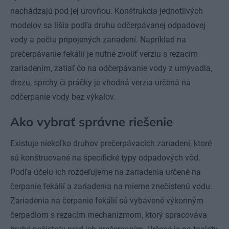
nachádzajú pod jej úrovňou. Konštrukcia jednotlivých
modelov sa líšia podľa druhu odčerpávanej odpadovej
vody a počtu pripojených zariadení. Napríklad na
prečerpávanie fekálií je nutné zvoliť verziu s rezacím
zariadením, zatiaľ čo na odčerpávanie vody z umývadla,
drezu, sprchy či práčky je vhodná verzia určená na
odčerpanie vody bez výkalov.
Ako vybrať správne riešenie
Existuje niekoľko druhov prečerpávacích zariadení, ktoré
sú konštruované na špecifické typy odpadových vôd.
Podľa účelu ich rozdeľujeme na zariadenia určené na
čerpanie fekálií a zariadenia na mierne znečistenú vodu.
Zariadenia na čerpanie fekálií sú vybavené výkonným
čerpadlom s rezacím mechanizmom, ktorý spracováva