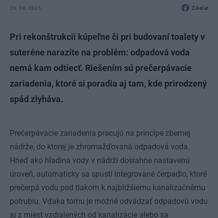
28. 08. 2025
Zdieľať
Pri rekonštrukcii kúpeľne či pri budovaní toalety v
suteréne narazíte na problém: odpadová voda
nemá kam odtiecť. Riešením sú prečerpávacie
zariadenia, ktoré si poradia aj tam, kde prirodzený
spád zlyháva.
Prečerpávacie zariadenia pracujú na princípe zbernej
nádrže, do ktorej je zhromažďovaná odpadová voda.
Hneď ako hladina vody v nádrži dosiahne nastavenú
úroveň, automaticky sa spustí integrované čerpadlo, ktoré
prečerpá vodu pod tlakom k najbližšiemu kanalizačnému
potrubiu. Vďaka tomu je možné odvádzať odpadovú vodu
aj z miest vzdialených od kanalizácie alebo sa