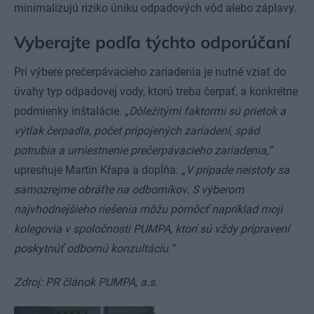
minimalizujú riziko úniku odpadových vôd alebo záplavy.
Vyberajte podľa týchto odporúčaní
Pri výbere prečerpávacieho zariadenia je nutné vziať do
úvahy typ odpadovej vody, ktorú treba čerpať, a konkrétne
podmienky inštalácie.
„Dôležitými faktormi sú prietok a
výtlak čerpadla, počet pripojených zariadení, spád
potrubia a umiestnenie prečerpávacieho zariadenia,“
upresňuje Martin Křapa a dopĺňa:
„V prípade neistoty sa
samozrejme obráťte na odborníkov. S výberom
najvhodnejšieho riešenia môžu pomôcť napríklad moji
kolegovia v spoločnosti PUMPA, ktorí sú vždy pripravení
poskytnúť odbornú konzultáciu.“
Zdroj: PR článok PUMPA, a.s.