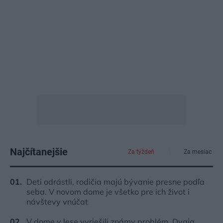
Najčítanejšie
Za týždeň
Za mesiac
Deti odrástli, rodičia majú bývanie presne podľa
seba. V novom dome je všetko pre ich život i
návštevy vnúčat
V dome v lese vyriešili známy problém. Dvaja