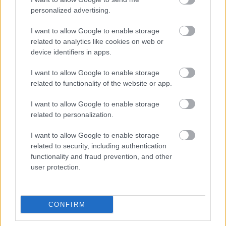
Hugo
sa vyrába z
od firmy Potocco.
personalized advertising.
bukového alebo
Vyhotovenie: morený
I want to allow Google to enable storage
dubového masívu, ktorý
buk, matný chróm, koža.
related to analytics like cookies on web or
sa morí na určitý odtieň
Cena
23247 Sk
. Predáva
device identifiers in apps.
(ponúka sa v jedenástich
IC design, Atrium.
I want to allow Google to enable storage
odtieňoch). Individuálny
related to functionality of the website or app.
vzhľad možno dosiahnuť
I want to allow Google to enable storage
výberom čalúnenia. V
related to personalization.
ponuke sú látky v
I want to allow Google to enable storage
rozmanitých farbách a
related to security, including authentication
štruktúrach, koža a
functionality and fraud prevention, and other
user protection.
alcantara. Na obrázku
má stolička
celočalúnené sedadlo a
CONFIRM
rebrovaný chrbát. Cena
od
6382 Sk
. Predáva Brik.