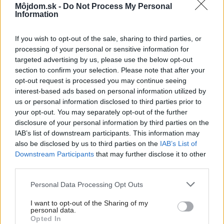
Môjdom.sk -
Do Not Process My Personal
40 cm, výška sedacej
h 40 cm, výška sedacej
Information
časti je 46 cm. Za
1370
časti je 46 cm. Za
1355
If you wish to opt-out of the sale, sharing to third parties, or
Sk
predáva Drevona.
Sk
predáva Drevona.
processing of your personal or sensitive information for
targeted advertising by us, please use the below opt-out
section to confirm your selection. Please note that after your
opt-out request is processed you may continue seeing
interest-based ads based on personal information utilized by
us or personal information disclosed to third parties prior to
your opt-out. You may separately opt-out of the further
disclosure of your personal information by third parties on the
IAB’s list of downstream participants. This information may
also be disclosed by us to third parties on the
IAB’s List of
Downstream Participants
that may further disclose it to other
third parties.
34833
34830
Please note that this website/app uses one or more Google
Personal Data Processing Opt Outs
services and may gather and store information including but
not limited to your visit or usage behaviour. You may click to
I want to opt-out of the Sharing of my
Jedálenská stolička
Kresielko
Andrea
s
personal data.
grant or deny consent to Google and its third-party tags to
Neron
Opted In
má rozmery š 42,6
dreveným chrbtom. Cena