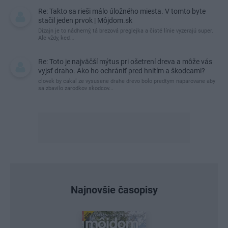
Re: Takto sa rieši málo úložného miesta. V tomto byte
stačil jeden prvok | Môjdom.sk
Dizajn je to nádherný, tá brezová preglejka a čisté línie vyzerajú super.
Ale vždy, keď…
Re: Toto je najväčší mýtus pri ošetrení dreva a môže vás
vyjsť draho. Ako ho ochrániť pred hnitím a škodcami?
clovek by cakal ze vysusene drahe drevo bolo predtym naparovane aby
sa zbavilo zarodkov skodcov...
Najnovšie časopisy