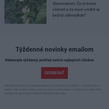
Slovenskom. Čo si treba
všímať a čo musí urobiť aj
bežný záhradkár?
Týždenné novinky emailom
Odoberajte týždenný prehľad našich najlepších článkov
ODOBERAŤ
Bezplatný emailový newsletter posielame obvykle ku koncu týždňa – vo štvrtok alebo v
piatok. Vašu emailovú adresu nikomu inému neposkytneme a z odberu sa budete môcť
kedykoľvek jednoducho odhlásiť niekoľkými kliknutiami.