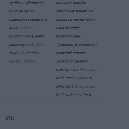
vyrába vo vyhotovení s
sedenia k matným
dubovou dyhou,
chrómovým nohám. Pri
čalúneným sedadlom a
sedení sa mierne kolíše,
konštrukciou z
a tak sa lepšie
pochrómovanej alebo
prispôsobí telu.
lakovanej ocele. Cena
Výsledkom je pohodlné a
10400 Sk
. Predáva
jedinečné sedenie.
FriForm Factory.
Sedadlo môže byť v
rozličných kombináciách
kože, textilu a dubovej
dyhy. Cena od
30930 Sk
.
Predáva Zeno, Atrium.
{R1}