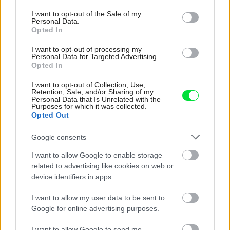
use your data for below specified purposes in below Google
× v 93 × h 44,6 cm, výška
od
7048 Sk
. Predáva Brik.
consent section.
I want to opt-out of the Sale of my
Personal Data.
sedacej časti je 51 cm.
Opted In
Za
899 Sk
predáva
I want to opt-out of processing my
Drevona.
Personal Data for Targeted Advertising.
Opted In
I want to opt-out of Collection, Use,
Retention, Sale, and/or Sharing of my
Personal Data that Is Unrelated with the
Purposes for which it was collected.
Opted Out
Google consents
I want to allow Google to enable storage
related to advertising like cookies on web or
device identifiers in apps.
34809
34828
I want to allow my user data to be sent to
Google for online advertising purposes.
Kresielko do jedálne
Jedálenská stolička
Bali
I want to allow Google to send me