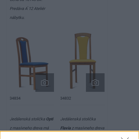
Predáva A ̀12 Ateliér
nábytku.
34834
34832
Jedálenská stolička
Opti
Jedálenská stolička
z masívneho dreva má
Flavia
z masívneho dreva
rozmery š 40 × v 94 × h
má rozmery š 45 × v 99 ×