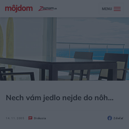
MENU
MÔJDOM
BÝVANIE
NÁBYTOK
Nech vám jedlo nejde do nôh…
14. 11. 2005
Diskusia
Zdieľať