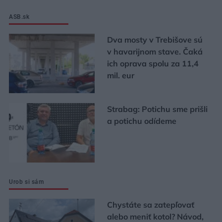
ASB.sk
Dva mosty v Trebišove sú
v havarijnom stave. Čaká
ich oprava spolu za 11,4
mil. eur
Strabag: Potichu sme prišli
a potichu odídeme
Urob si sám
Chystáte sa zatepľovať
alebo meniť kotol? Návod,