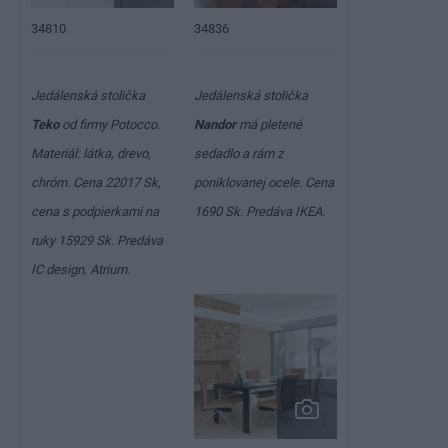
34810
34836
Jedálenská stolička
Jedálenská stolička
Teko
od firmy Potocco.
Nandor
má pletené
Materiál: látka, drevo,
sedadlo a rám z
chróm. Cena
22017 Sk
,
poniklovanej ocele. Cena
cena s podpierkami na
1690 Sk
. Predáva IKEA.
ruky
15929 Sk
. Predáva
IC design, Atrium.