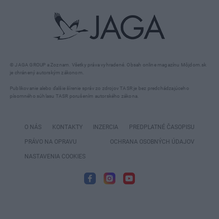
© JAGA GROUP a Zoznam. Všetky práva vyhradené. Obsah online magazínu Môjdom.sk
je chránený autorským zákonom.
Publikovanie alebo ďalšie šírenie správ zo zdrojov TASR je bez predchádzajúceho
písomného súhlasu TASR porušením autorského zákona.
O NÁS
KONTAKTY
INZERCIA
PREDPLATNÉ ČASOPISU
PRÁVO NA OPRAVU
OCHRANA OSOBNÝCH ÚDAJOV
NASTAVENIA COOKIES