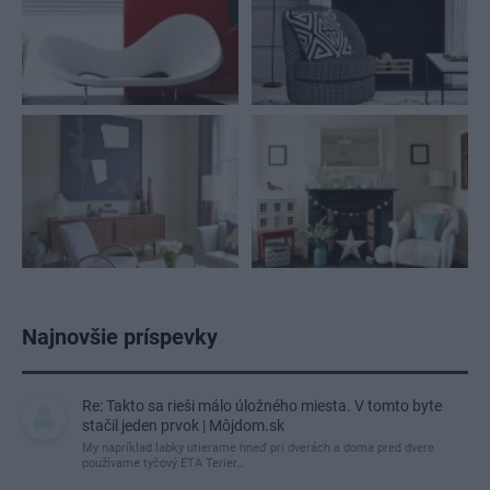
Najnovšie príspevky
Re: Takto sa rieši málo úložného miesta. V tomto byte
stačil jeden prvok | Môjdom.sk
My napríklad labky utierame hneď pri dverách a doma pred dvere
používame tyčový ETA Terier…