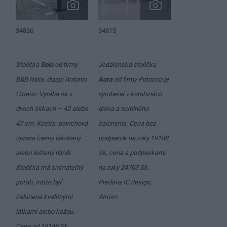
34826
34815
Stolička
Solo
od firmy
Jedálenská stolička
B&B Italia, dizajn Antonio
Aura
od firmy Potocco je
Citterio. Vyrába sa v
vyrobená v kombinácii
dvoch šírkach – 42 alebo
dreva a textilného
47 cm. Kostra: povrchová
čalúnenia. Cena bez
úprava čierny lakovaný
podpierok na ruky
19188
alebo leštený hliník.
Sk
, cena s podpierkami
Stolička má snímateľný
na ruky
24703 Sk
.
poťah, môže byť
Predáva IC design,
čalúnená kvalitnými
Atrium.
látkami alebo kožou.
Cena od
18145 Sk
.