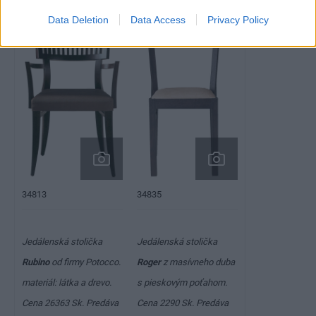
Data Deletion
Data Access
Privacy Policy
34835
34813
Jedálenská stolička
Jedálenská stolička
Rubino
od firmy Potocco.
Roger
z masívneho duba
materiál: látka a drevo.
s pieskovým poťahom.
Cena
26363 Sk
. Predáva
Cena
2290 Sk
. Predáva