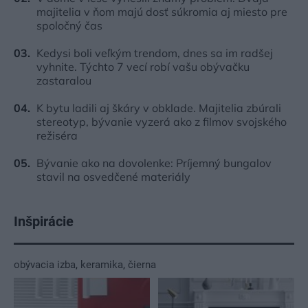
majitelia v ňom majú dosť súkromia aj miesto pre
spoločný čas
Kedysi boli veľkým trendom, dnes sa im radšej
vyhnite. Týchto 7 vecí robí vašu obývačku
zastaralou
K bytu ladili aj škáry v obklade. Majitelia zbúrali
stereotyp, bývanie vyzerá ako z filmov svojského
režiséra
Bývanie ako na dovolenke: Príjemný bungalov
stavil na osvedčené materiály
Inšpirácie
obývacia izba
,
keramika
,
čierna