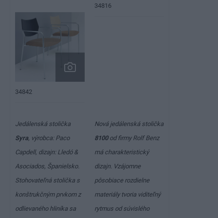
34816
34842
Jedálenská stolička
Nová jedálenská stolička
Syra
, výrobca: Paco
8100
od firmy Rolf Benz
Capdell, dizajn: Lledó &
má charakteristický
Asociados, Španielsko.
dizajn. Vzájomne
Stohovateľná stolička s
pôsobiace rozdielne
konštrukčným prvkom z
materiály tvoria viditeľný
odlievaného hliníka sa
rytmus od súvislého