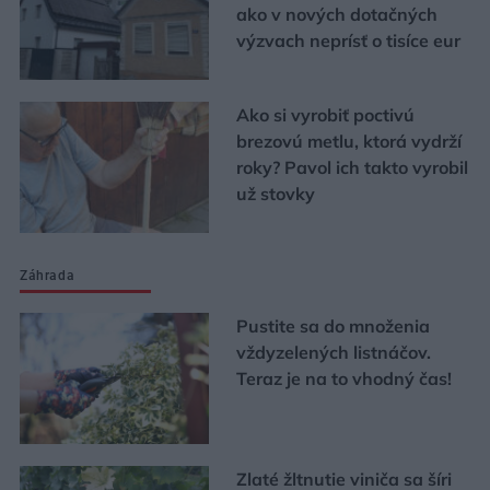
ako v nových dotačných
výzvach neprísť o tisíce eur
Ako si vyrobiť poctivú
brezovú metlu, ktorá vydrží
roky? Pavol ich takto vyrobil
už stovky
Záhrada
Pustite sa do množenia
vždyzelených listnáčov.
Teraz je na to vhodný čas!
Zlaté žltnutie viniča sa šíri