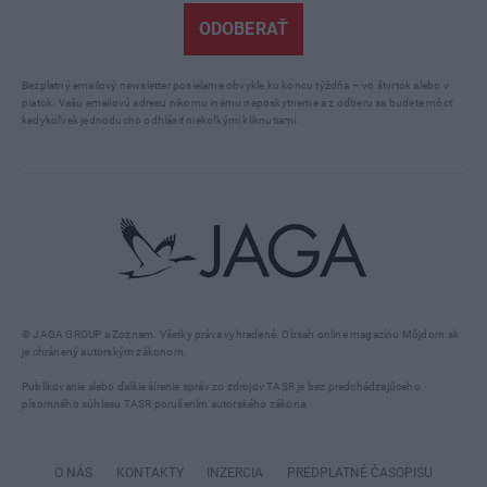
ODOBERAŤ
Bezplatný emailový newsletter posielame obvykle ku koncu týždňa – vo štvrtok alebo v
piatok. Vašu emailovú adresu nikomu inému neposkytneme a z odberu sa budete môcť
kedykoľvek jednoducho odhlásiť niekoľkými kliknutiami.
© JAGA GROUP a Zoznam. Všetky práva vyhradené. Obsah online magazínu Môjdom.sk
je chránený autorským zákonom.
Publikovanie alebo ďalšie šírenie správ zo zdrojov TASR je bez predchádzajúceho
písomného súhlasu TASR porušením autorského zákona.
O NÁS
KONTAKTY
INZERCIA
PREDPLATNÉ ČASOPISU