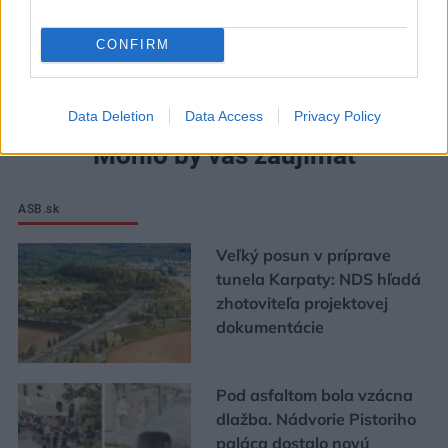
CONFIRM
Data Deletion
Data Access
Privacy Policy
Mohlo by vás zaujímať
ASB.sk
Veľký posun v príprave
tunela Karpaty: NDS hľadá
zhotoviteľa projektovej
dokumentácie
Pod asfaltom bola vzácna
dlažba. Nádvorie Pistoriho
paláca dostalo novú