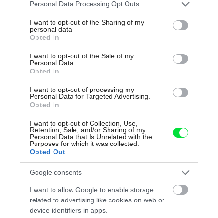
Please note that this website/app uses one or more Google
Personal Data Processing Opt Outs
services and may gather and store information including but
Najnovšie príspevky
not limited to your visit or usage behaviour. You may click to
I want to opt-out of the Sharing of my
personal data.
grant or deny consent to Google and its third-party tags to
Opted In
use your data for below specified purposes in below Google
Re: Takto sa rieši málo úložného miesta. V tomto byte
consent section.
I want to opt-out of the Sale of my
stačil jeden prvok | Môjdom.sk
Personal Data.
My napríklad labky utierame hneď pri dverách a doma pred dvere
Opted In
používame tyčový ETA Terier…
I want to opt-out of processing my
Re: Takto sa rieši málo úložného miesta. V tomto byte
Personal Data for Targeted Advertising.
Opted In
stačil jeden prvok | Môjdom.sk
Dizajn je to nádherný, tá brezová preglejka a čisté línie vyzerajú super.
Ale vždy, keď…
I want to opt-out of Collection, Use,
Retention, Sale, and/or Sharing of my
Personal Data that Is Unrelated with the
Purposes for which it was collected.
Re: Toto je najväčší mýtus pri ošetrení dreva a môže vás
Opted Out
vyjsť draho. Ako ho ochrániť pred hnitím a škodcami?
clovek by cakal ze vysusene drahe drevo bolo predtym naparovane aby
sa zbavilo zarodkov skodcov...
Google consents
I want to allow Google to enable storage
related to advertising like cookies on web or
device identifiers in apps.