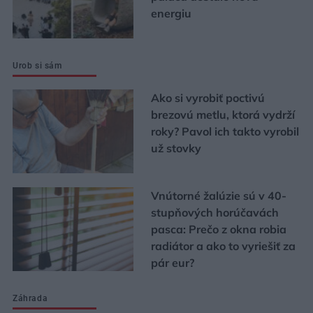
energiu
Urob si sám
Ako si vyrobiť poctivú
brezovú metlu, ktorá vydrží
roky? Pavol ich takto vyrobil
už stovky
Vnútorné žalúzie sú v 40-
stupňových horúčavách
pasca: Prečo z okna robia
radiátor a ako to vyriešiť za
pár eur?
Záhrada