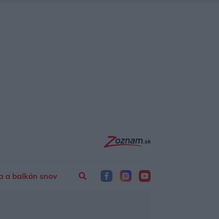
a a balkón snov