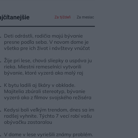
jčítanejšie
Za týždeň
Za mesiac
Deti odrástli, rodičia majú bývanie
presne podľa seba. V novom dome je
všetko pre ich život i návštevy vnúčat
Žije pri lese, chová sliepky a uspáva ju
rieka. Miestni remeselníci vytvorili
bývanie, ktoré vyzerá ako malý raj
K bytu ladili aj škáry v obklade.
Majitelia zbúrali stereotyp, bývanie
vyzerá ako z filmov svojského režiséra
Kedysi boli veľkým trendom, dnes sa im
radšej vyhnite. Týchto 7 vecí robí vašu
obývačku zastaralou
V dome v lese vyriešili známy problém.