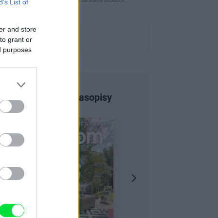
naparovane aby sa zbavilo zarodkov skodcov...
B’s List of
er and store
to grant or
ed purposes
Najnovšie časopisy