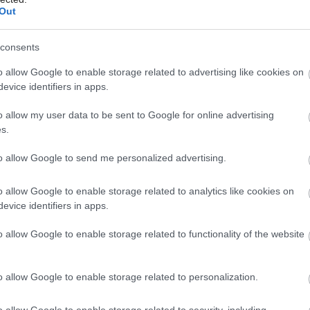
Out
consents
Môj dom Špeciál 02/2026
o allow Google to enable storage related to advertising like cookies on
evice identifiers in apps.
o allow my user data to be sent to Google for online advertising
s.
to allow Google to send me personalized advertising.
evených modulov s rozmermi 4,5 x 18 m, ku ktorým je
o allow Google to enable storage related to analytics like cookies on
ej žltej priestrannej „dutine“.
Zdroj: Miguel De Guzmán
evice identifiers in apps.
r Architecture
o allow Google to enable storage related to functionality of the website
g medzi vnútrom
o allow Google to enable storage related to personalization.
uší ani vietor
o allow Google to enable storage related to security, including