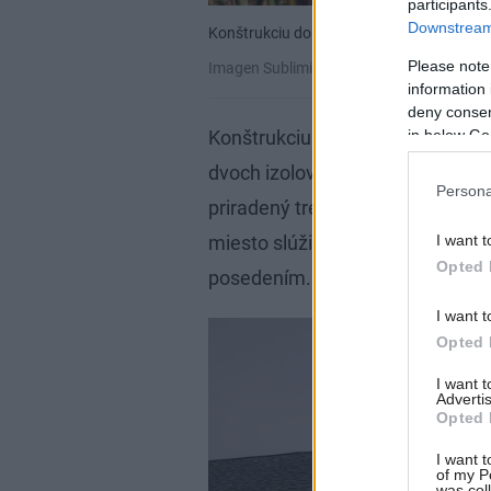
participants
Downstream 
Konštrukciu domu ovplyvnili tiež prepravné
Please note
Imagen Subliminal, Scalar Architecture
information 
deny consent
in below Go
Konštrukciu domu ovplyvnili tiež
dvoch izolovaných drevených mod
Persona
priradený tretí modul, šikmo prida
I want t
miesto slúži nielen ako hlavný vs
Opted 
posedením.
I want t
Opted 
I want 
Advertis
Opted 
I want t
of my P
was col