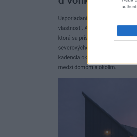
authenti
Usporiadanie modulov vyplynulo z
vlastností. Autori uprednostnili
ktorá sa prispôsobuje južnému v
severovýchodný zimný vietor. Nie
kadencia okien stavby podporuje
medzi domom a okolím.