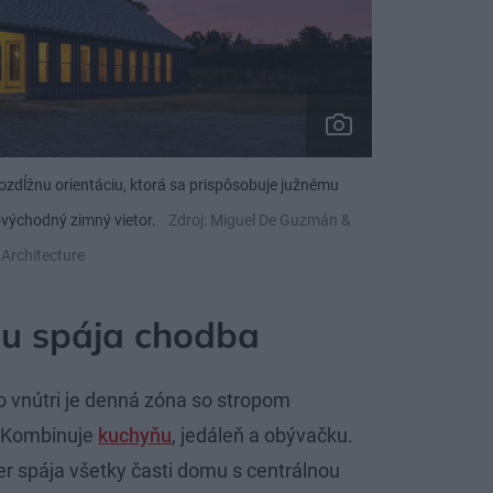
zdĺžnu orientáciu, ktorá sa prispôsobuje južnému
rovýchodný zimný vietor.
Zdroj: Miguel De Guzmán &
Architecture
mu spája chodba
 vnútri je denná zóna so stropom
. Kombinuje
kuchyňu
, jedáleň a obývačku.
r spája všetky časti domu s centrálnou