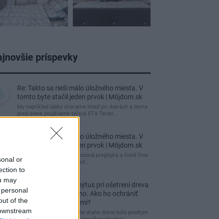
jnovšie príspevky
Re: Takto sa rieši málo úložného miesta. V
tomto byte stačil jeden prvok | Môjdom.sk
My napríklad labky utierame hneď pri dverách a doma
pred dvere používame tyčový ETA Terier…
Re: Takto sa rieši málo úložného miesta. V
tomto byte stačil jeden prvok | Môjdom.sk
Dizajn je to nádherný, tá brezová preglejka a čisté línie
sonal or
vyzerajú super. Ale vždy, keď…
ection to
ou may
Re: Toto je najväčší mýtus pri ošetrení dreva
 personal
a môže vás vyjsť draho. Ako ho ochrániť
out of the
pred hnitím a škodcami?
 downstream
clovek by cakal ze vysusene drahe drevo bolo predtym