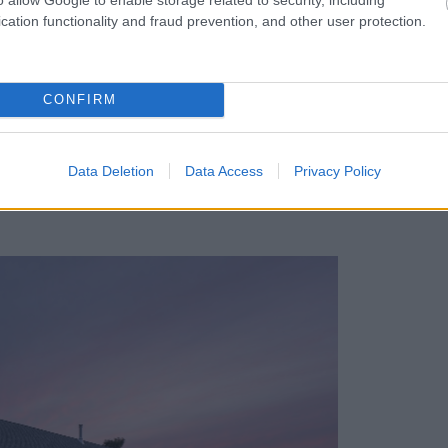
cation functionality and fraud prevention, and other user protection.
 poctivého preskúmania lokality a jej
 východno-západnú pozdĺžnu orientáciu,
CONFIRM
ánku, ale pritom blokuje severný a
len žltá dutina, ale aj opakujúca sa
Data Deletion
Data Access
Privacy Policy
 dialóg medzi exteriérom a interiérom,