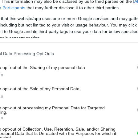
. This information may also be disclosed by us to third parties on the
IA
Participants
that may further disclose it to other third parties.
 limity .
Zdroj: Miguel De Guzmán & Rocío Romeo –
 that this website/app uses one or more Google services and may gath
including but not limited to your visit or usage behaviour. You may click 
 to Google and its third-party tags to use your data for below specifi
ogle consent section.
 prepravné limity – stavba pozostáva z
ulov s rozmermi 4,5 x 18 m, ku ktorým je
l Data Processing Opt Outs
ný k veľkej žltej priestrannej „dutine“. Toto
o opt-out of the Sharing of my personal data.
tup, ale aj ako vonkajšia krytá terasa s
In
o opt-out of the Sale of my Personal Data.
In
to opt-out of processing my Personal Data for Targeted
ing.
In
o opt-out of Collection, Use, Retention, Sale, and/or Sharing
ersonal Data that Is Unrelated with the Purposes for which it
lected.