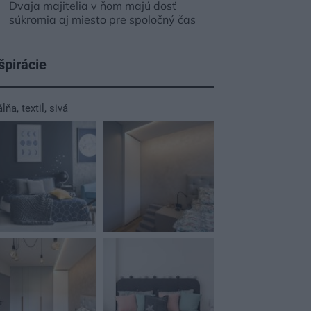
Dvaja majitelia v ňom majú dosť
súkromia aj miesto pre spoločný čas
špirácie
álňa
,
textil
,
sivá