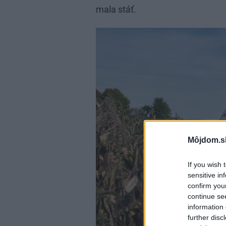
mala stáť.
Môjdom.s
If you wish 
sensitive in
confirm you
continue se
information 
further disc