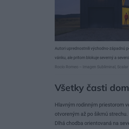
Autori uprednostnili východno-západnú po
vánku, ale pritom blokuje severný a seve
Rocío Romeo – Imagen Subliminal, Scalar 
Všetky časti do
Hlavným rodinným priestorom vo
otvoreným až po šikmú strechu
Dlhá chodba orientovaná na seve