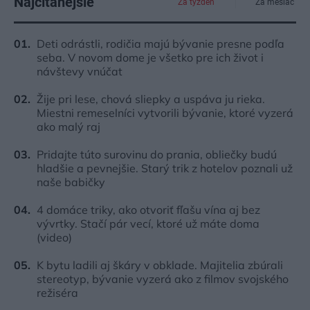
Najčítanejšie
Za týždeň
Za mesiac
Deti odrástli, rodičia majú bývanie presne podľa
seba. V novom dome je všetko pre ich život i
návštevy vnúčat
Žije pri lese, chová sliepky a uspáva ju rieka.
Miestni remeselníci vytvorili bývanie, ktoré vyzerá
ako malý raj
Pridajte túto surovinu do prania, obliečky budú
hladšie a pevnejšie. Starý trik z hotelov poznali už
naše babičky
4 domáce triky, ako otvoriť fľašu vína aj bez
vývrtky. Stačí pár vecí, ktoré už máte doma
(video)
K bytu ladili aj škáry v obklade. Majitelia zbúrali
stereotyp, bývanie vyzerá ako z filmov svojského
režiséra