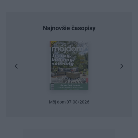
Najnovšie časopisy
Môj dom 07-08/2026
Urob si sám 