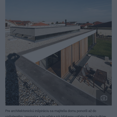
Pre architektonickú inšpiráciu sa majitelia domu ponorili až do
vzdialeného Japonska, a to vďaka ich blízkemu vzťahu k jeho kultúre;