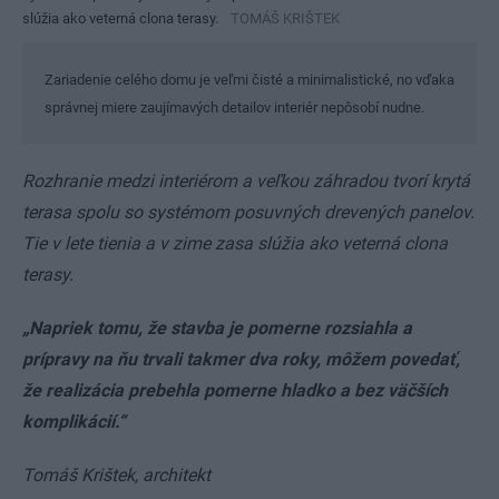
slúžia ako veterná clona terasy.
TOMÁŠ KRIŠTEK
Zariadenie celého domu je veľmi čisté a minimalistické, no vďaka
správnej miere zaujímavých detailov interiér nepôsobí nudne.
Rozhranie medzi interiérom a veľkou záhradou tvorí krytá
terasa spolu so systémom posuvných drevených panelov.
Tie v lete tienia a v zime zasa slúžia ako veterná clona
terasy.
„Napriek tomu, že stavba je pomerne rozsiahla a
prípravy na ňu trvali takmer dva roky, môžem povedať,
že realizácia prebehla pomerne hladko a bez väčších
komplikácií.“
Tomáš Krištek, architekt