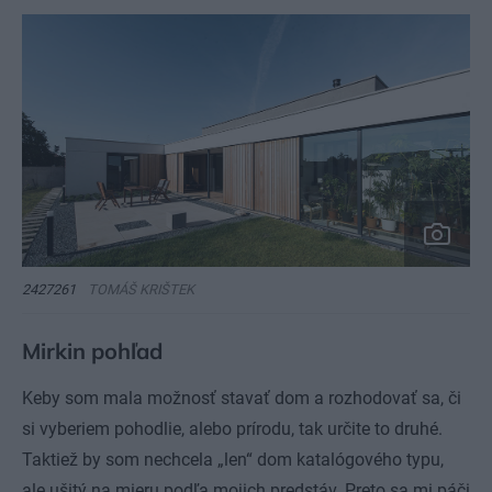
2427261
TOMÁŠ KRIŠTEK
Mirkin pohľad
Keby som mala možnosť stavať dom a rozhodovať sa, či
si vyberiem pohodlie, alebo prírodu, tak určite to druhé.
Taktiež by som nechcela „len“ dom katalógového typu,
ale ušitý na mieru podľa mojich predstáv. Preto sa mi páči