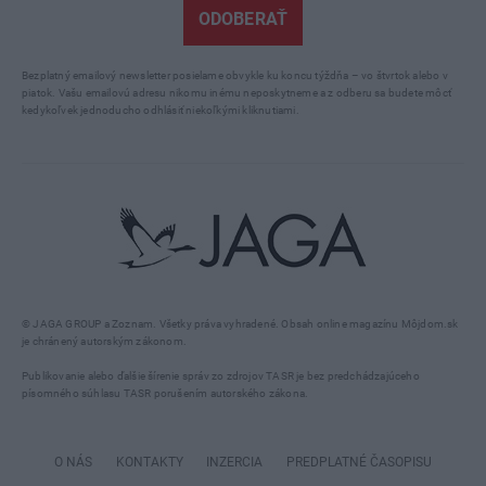
ODOBERAŤ
Bezplatný emailový newsletter posielame obvykle ku koncu týždňa – vo štvrtok alebo v
piatok. Vašu emailovú adresu nikomu inému neposkytneme a z odberu sa budete môcť
kedykoľvek jednoducho odhlásiť niekoľkými kliknutiami.
© JAGA GROUP a Zoznam. Všetky práva vyhradené. Obsah online magazínu Môjdom.sk
je chránený autorským zákonom.
Publikovanie alebo ďalšie šírenie správ zo zdrojov TASR je bez predchádzajúceho
písomného súhlasu TASR porušením autorského zákona.
O NÁS
KONTAKTY
INZERCIA
PREDPLATNÉ ČASOPISU