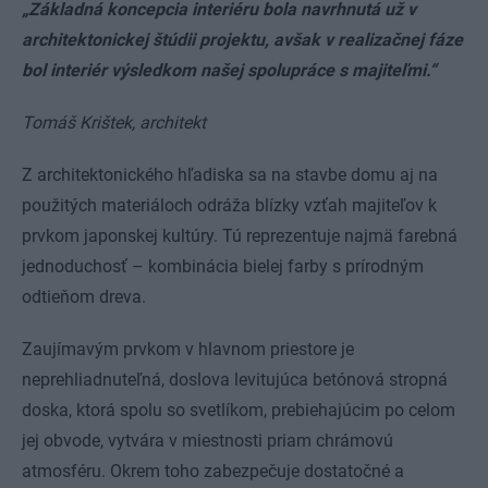
„Základná koncepcia interiéru bola navrhnutá už v
architektonickej štúdii projektu, avšak v realizačnej fáze
bol interiér výsledkom našej spolupráce s majiteľmi.“
Tomáš Krištek, architekt
Z architektonického hľadiska sa na stavbe domu aj na
použitých materiáloch odráža blízky vzťah majiteľov k
prvkom japonskej kultúry. Tú reprezentuje najmä farebná
jednoduchosť – kombinácia bielej farby s prírodným
odtieňom dreva.
Zaujímavým prvkom v hlavnom priestore je
neprehliadnuteľná, doslova levitujúca betónová stropná
doska, ktorá spolu so svetlíkom, prebiehajúcim po celom
jej obvode, vytvára v miestnosti priam chrámovú
atmosféru. Okrem toho zabezpečuje dostatočné a