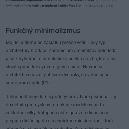
celá rodina tam totiž v minulosti krátky čas žila.
TOMÁŠ KRIŠTEK
Funkčný minimalizmus
Majitelia domu od začiatku presne vedeli, aký typ
architektúry hľadajú. Zadanie pre architektov bolo teda
jasné: výtvarne minimalistická účelná stavba, ktorá by
slúžila prípadne aj dvom generáciám. Návrhu sa
architekti venovali približne dva roky, čo vidno aj na
samotnom finále.{R1}
Jednopodlažný dom s pôdorysom v tvare písmena T je
do detailu premyslený a funkčne rozdelený na tri
základné celky. Vstupnú časť s garážou dispozične
prepája dielňa spolu s technickou miestnosťou, ktorá
zároveň slúži ako úložný priestor. Za predsieňou sa