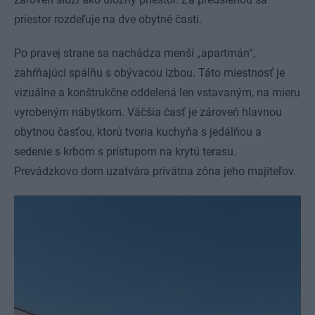
priestor rozdeľuje na dve obytné časti.
Po pravej strane sa nachádza menší „apartmán“,
zahŕňajúci spálňu s obývacou izbou. Táto miestnosť je
vizuálne a konštrukčne oddelená len vstavaným, na mieru
vyrobeným nábytkom. Väčšia časť je zároveň hlavnou
obytnou časťou, ktorú tvoria kuchyňa s jedálňou a
sedenie s krbom s prístupom na krytú terasu.
Prevádzkovo dom uzatvára privátna zóna jeho majiteľov.