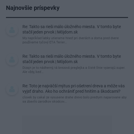
Najnovšie príspevky
Re: Takto sa rieši málo úložného miesta. V tomto byte
stačil jeden prvok | Môjdom.sk
My napríklad labky utierame hneď pri dverách a doma pred dvere
používame tyčový ETA Terier…
Re: Takto sa rieši málo úložného miesta. V tomto byte
stačil jeden prvok | Môjdom.sk
Dizajn je to nádherný, tá brezová preglejka a čisté línie vyzerajú super.
Ale vždy, keď…
Re: Toto je najväčší mýtus pri ošetrení dreva a môže vás
vyjsť draho. Ako ho ochrániť pred hnitím a škodcami?
clovek by cakal ze vysusene drahe drevo bolo predtym naparovane aby
sa zbavilo zarodkov skodcov...