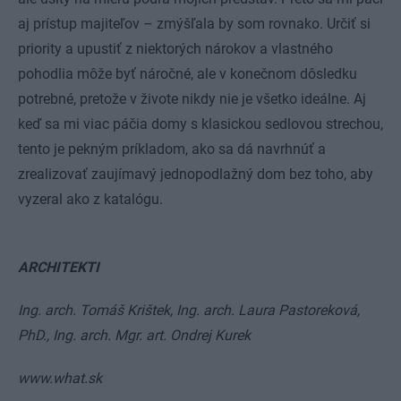
aj prístup majiteľov – zmýšľala by som rovnako. Určiť si
priority a upustiť z niektorých nárokov a vlastného
pohodlia môže byť náročné, ale v konečnom dôsledku
potrebné, pretože v živote nikdy nie je všetko ideálne. Aj
keď sa mi viac páčia domy s klasickou sedlovou strechou,
tento je pekným príkladom, ako sa dá navrhnúť a
zrealizovať zaujímavý jednopodlažný dom bez toho, aby
vyzeral ako z katalógu.
ARCHITEKTI
Ing. arch. Tomáš Krištek, Ing. arch. Laura Pastoreková,
PhD., Ing. arch. Mgr. art. Ondrej Kurek
www.what.sk