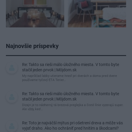
Najnovšie príspevky
Re: Takto sa rieši málo úložného miesta. V tomto byte
stačil jeden prvok | Môjdom.sk
My napríklad labky utierame hneď pri dverách a doma pred dvere
používame tyčový ETA Terier…
Re: Takto sa rieši málo úložného miesta. V tomto byte
stačil jeden prvok | Môjdom.sk
Dizajn je to nádherný, tá brezová preglejka a čisté línie vyzerajú super.
Ale vždy, keď…
Re: Toto je najväčší mýtus pri ošetrení dreva a môže vás
vyjsť draho. Ako ho ochrániť pred hnitím a škodcami?