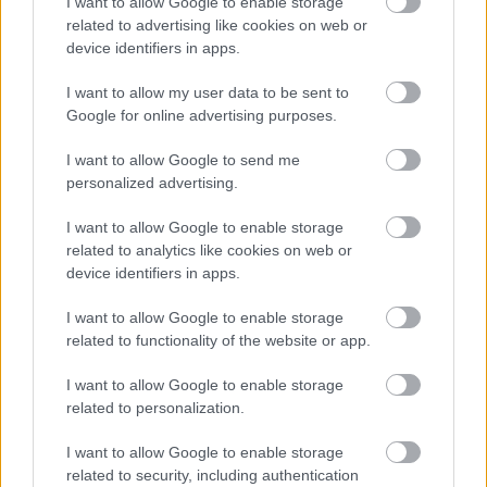
I want to allow Google to enable storage
related to advertising like cookies on web or
Tagy:
colorado
rezidencie
device identifiers in apps.
rodinný dom
vily
zelená strecha
I want to allow my user data to be sent to
Google for online advertising purposes.
I want to allow Google to send me
Zdieľať článok
personalized advertising.
I want to allow Google to enable storage
related to analytics like cookies on web or
device identifiers in apps.
I want to allow Google to enable storage
Diskusia
related to functionality of the website or app.
I want to allow Google to enable storage
related to personalization.
I want to allow Google to enable storage
related to security, including authentication