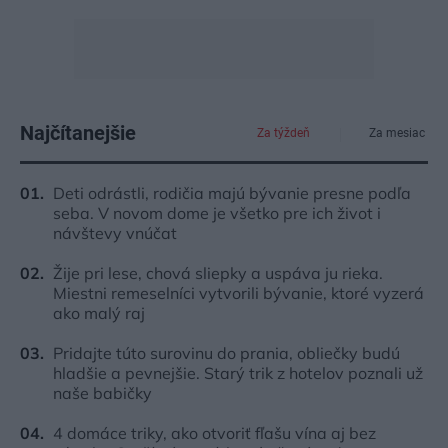
Najčítanejšie
Za týždeň
Za mesiac
Deti odrástli, rodičia majú bývanie presne podľa
seba. V novom dome je všetko pre ich život i
návštevy vnúčat
Žije pri lese, chová sliepky a uspáva ju rieka.
Miestni remeselníci vytvorili bývanie, ktoré vyzerá
ako malý raj
Pridajte túto surovinu do prania, obliečky budú
hladšie a pevnejšie. Starý trik z hotelov poznali už
naše babičky
4 domáce triky, ako otvoriť fľašu vína aj bez