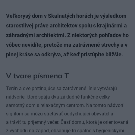
Veľkorysý dom v Skalnatých horách je výsledkom
starostlivej práve architektov spolu s krajinármi a
záhradnými architektmi. Z niektorých pohľadov ho
vôbec nevidíte, pretože ma zatrávnené strechy a v
plnej kráse sa odkrýva, až keď pristúpite bližšie.
V tvare písmena T
Terén a dve pretínajúce sa zatrávnené línie vytvárajú
nádvorie, ktoré spája dva základné funkčné celky –
samotný dom s relaxačným centrom. Na tomto nádvorí
s grilom sa môžu stretávať oddychujúci obyvatelia
a tráviť tu príjemný večer. Časť domu, ktorá je orientovaná
z východu na západ, obsahuje tri spálne s hygienickými