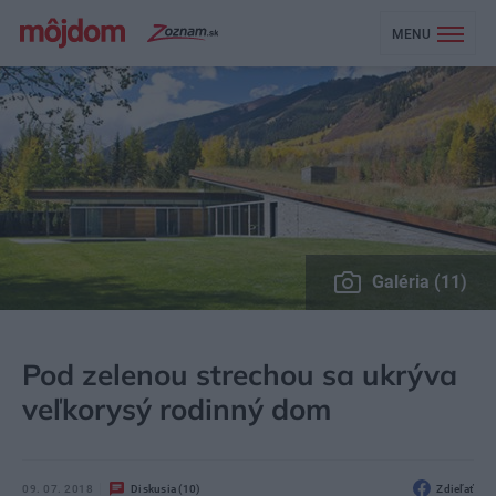
MENU
Galéria (11)
MÔJDOM
BÝVANIE
NÁVŠTEVA
Pod zelenou strechou sa ukrýva
veľkorysý rodinný dom
09. 07. 2018
Diskusia (10)
Zdieľať