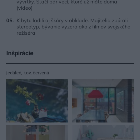
vývrtky. Stačí pár vecí, ktoré už máte doma
(video)
K bytu ladili aj škáry v obklade. Majitelia zbúrali
stereotyp, bývanie vyzerá ako z filmov svojského
režiséra
Inšpirácie
jedáleň
,
kov
,
červená