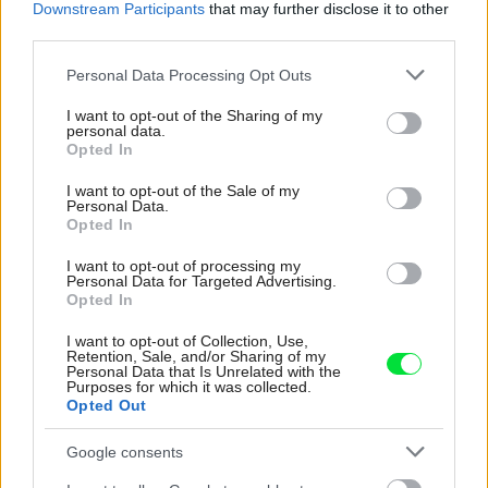
Downstream Participants
that may further disclose it to other
third parties.
Please note that this website/app uses one or more Google
Personal Data Processing Opt Outs
services and may gather and store information including but
not limited to your visit or usage behaviour. You may click to
I want to opt-out of the Sharing of my
personal data.
grant or deny consent to Google and its third-party tags to
Opted In
use your data for below specified purposes in below Google
consent section.
I want to opt-out of the Sale of my
Personal Data.
Opted In
12
I want to opt-out of processing my
Personal Data for Targeted Advertising.
Opted In
I want to opt-out of Collection, Use,
Sabína Zavarská
Retention, Sale, and/or Sharing of my
Personal Data that Is Unrelated with the
Purposes for which it was collected.
Opted Out
Foto: Steve Mundinger, GLUCK+
Google consents
Kategória:
Návšteva