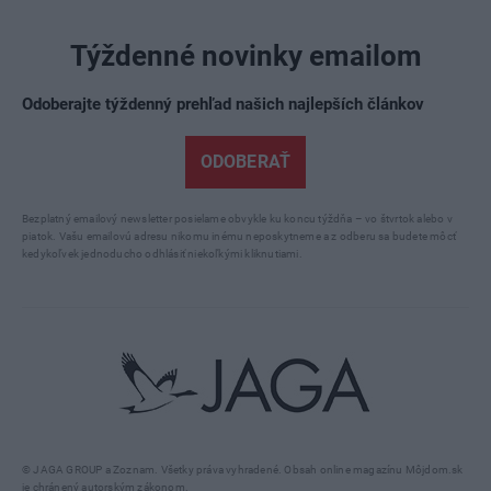
Týždenné novinky emailom
Odoberajte týždenný prehľad našich najlepších článkov
ODOBERAŤ
Bezplatný emailový newsletter posielame obvykle ku koncu týždňa – vo štvrtok alebo v
piatok. Vašu emailovú adresu nikomu inému neposkytneme a z odberu sa budete môcť
kedykoľvek jednoducho odhlásiť niekoľkými kliknutiami.
© JAGA GROUP a Zoznam. Všetky práva vyhradené. Obsah online magazínu Môjdom.sk
je chránený autorským zákonom.