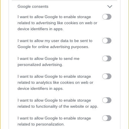
bez vývrtky. Stačí pár vecí, ktoré už máte
Google consents
doma (video)
I want to allow Google to enable storage
related to advertising like cookies on web or
device identifiers in apps.
I want to allow my user data to be sent to
Google for online advertising purposes.
I want to allow Google to send me
personalized advertising.
I want to allow Google to enable storage
related to analytics like cookies on web or
device identifiers in apps.
I want to allow Google to enable storage
related to functionality of the website or app.
Ako vybrať dlažbu na záhrady: ktorý
I want to allow Google to enable storage
materiál vydrží záťaž, ktorý môže kĺzať a
related to personalization.