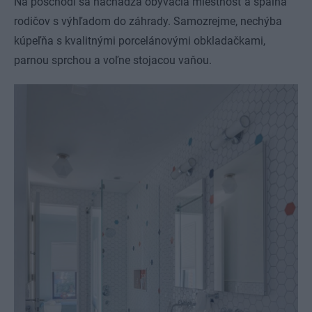
Na poschodí sa nachádza obývacia miestnosť a spálňa
rodičov s výhľadom do záhrady. Samozrejme, nechýba
kúpeľňa s kvalitnými porcelánovými obkladačkami,
parnou sprchou a voľne stojacou vaňou.