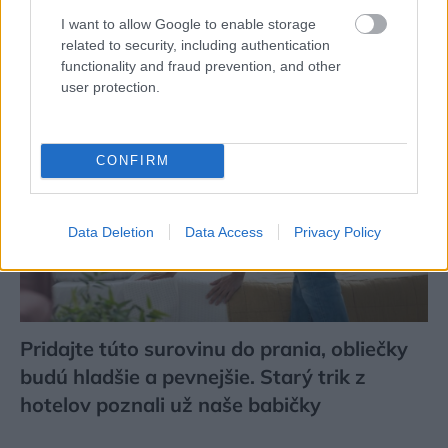
pri čom rátať s častou údržbou?
I want to allow Google to enable storage
related to security, including authentication
functionality and fraud prevention, and other
user protection.
CONFIRM
Data Deletion
Data Access
Privacy Policy
Pridajte túto surovinu do prania, obliečky
budú hladšie a pevnejšie. Starý trik z
hotelov poznali už naše babičky