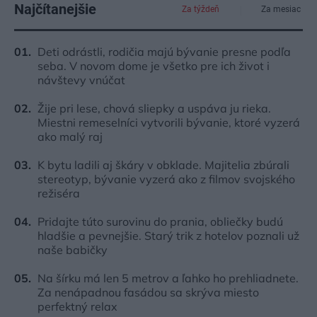
Najčítanejšie
Za týždeň
Za mesiac
Deti odrástli, rodičia majú bývanie presne podľa
seba. V novom dome je všetko pre ich život i
návštevy vnúčat
Žije pri lese, chová sliepky a uspáva ju rieka.
Miestni remeselníci vytvorili bývanie, ktoré vyzerá
ako malý raj
K bytu ladili aj škáry v obklade. Majitelia zbúrali
stereotyp, bývanie vyzerá ako z filmov svojského
režiséra
Pridajte túto surovinu do prania, obliečky budú
hladšie a pevnejšie. Starý trik z hotelov poznali už
naše babičky
Na šírku má len 5 metrov a ľahko ho prehliadnete.
Za nenápadnou fasádou sa skrýva miesto
perfektný relax