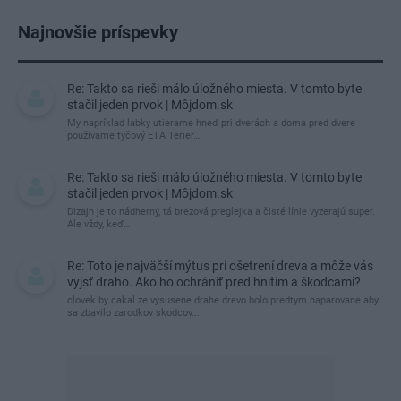
Najnovšie príspevky
Re: Takto sa rieši málo úložného miesta. V tomto byte
stačil jeden prvok | Môjdom.sk
My napríklad labky utierame hneď pri dverách a doma pred dvere
používame tyčový ETA Terier…
Re: Takto sa rieši málo úložného miesta. V tomto byte
stačil jeden prvok | Môjdom.sk
Dizajn je to nádherný, tá brezová preglejka a čisté línie vyzerajú super.
Ale vždy, keď…
Re: Toto je najväčší mýtus pri ošetrení dreva a môže vás
vyjsť draho. Ako ho ochrániť pred hnitím a škodcami?
clovek by cakal ze vysusene drahe drevo bolo predtym naparovane aby
sa zbavilo zarodkov skodcov...