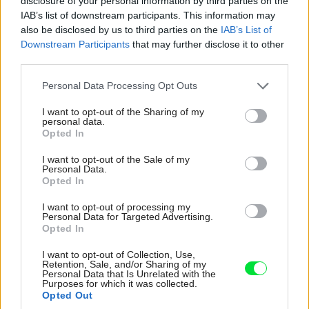
disclosure of your personal information by third parties on the
IAB’s list of downstream participants. This information may
also be disclosed by us to third parties on the
IAB’s List of
Kedysi boli veľkým trendom, dnes sa im
Downstream Participants
that may further disclose it to other
radšej vyhnite. Týchto 7 vecí robí vašu
third parties.
obývačku zastaralou
Please note that this website/app uses one or more Google
Personal Data Processing Opt Outs
services and may gather and store information including but
not limited to your visit or usage behaviour. You may click to
I want to opt-out of the Sharing of my
personal data.
grant or deny consent to Google and its third-party tags to
Opted In
use your data for below specified purposes in below Google
consent section.
I want to opt-out of the Sale of my
Personal Data.
Opted In
I want to opt-out of processing my
Personal Data for Targeted Advertising.
Opted In
I want to opt-out of Collection, Use,
Retention, Sale, and/or Sharing of my
Personal Data that Is Unrelated with the
Purposes for which it was collected.
Opted Out
4 domáce triky, ako otvoriť fľašu vína aj