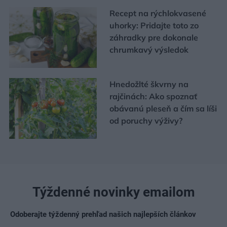
Recept na rýchlokvasené
uhorky: Pridajte toto zo
záhradky pre dokonale
chrumkavý výsledok
Hnedožlté škvrny na
rajčinách: Ako spoznať
obávanú pleseň a čím sa líši
od poruchy výživy?
Týždenné novinky emailom
Odoberajte týždenný prehľad našich najlepších článkov