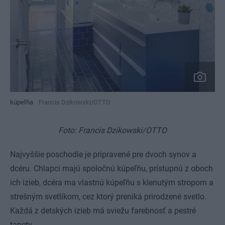
kúpeľňa
Francis Dzikowski/OTTO
Foto: Francis Dzikowski/OTTO
Najvyššie poschodie je pripravené pre dvoch synov a
dcéru. Chlapci majú spoločnú kúpeľňu, prístupnú z oboch
ich izieb, dcéra ma vlastnú kúpeľňu s klenutým stropom a
strešným svetlíkom, cez ktorý preniká prirodzené svetlo.
Každá z detských izieb má sviežu farebnosť a pestré
tapety.