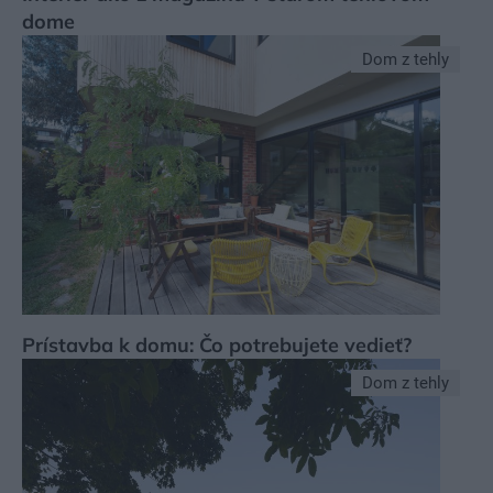
dome
Dom z tehly
Prístavba k domu: Čo potrebujete vedieť?
Dom z tehly