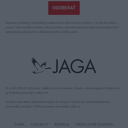
ODOBERAŤ
Bezplatný emailový newsletter posielame obvykle ku koncu týždňa – vo štvrtok alebo v
piatok. Vašu emailovú adresu nikomu inému neposkytneme a z odberu sa budete môcť
kedykoľvek jednoducho odhlásiť niekoľkými kliknutiami.
© JAGA GROUP a Zoznam. Všetky práva vyhradené. Obsah online magazínu Môjdom.sk
je chránený autorským zákonom.
Publikovanie alebo ďalšie šírenie správ zo zdrojov TASR je bez predchádzajúceho
písomného súhlasu TASR porušením autorského zákona.
O NÁS
KONTAKTY
INZERCIA
PREDPLATNÉ ČASOPISU