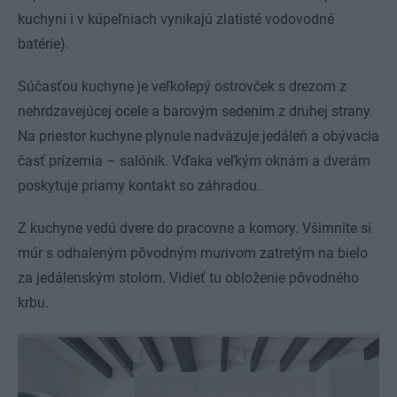
kuchyni i v kúpeľniach vynikajú zlatisté vodovodné
batérie).
Súčasťou kuchyne je veľkolepý ostrovček s drezom z
nehrdzavejúcej ocele a barovým sedením z druhej strany.
Na priestor kuchyne plynule nadväzuje jedáleň a obývacia
časť prízemia – salónik. Vďaka veľkým oknám a dverám
poskytuje priamy kontakt so záhradou.
Z kuchyne vedú dvere do pracovne a komory. Všimnite si
múr s odhaleným pôvodným murivom zatretým na bielo
za jedálenským stolom. Vidieť tu obloženie pôvodného
krbu.