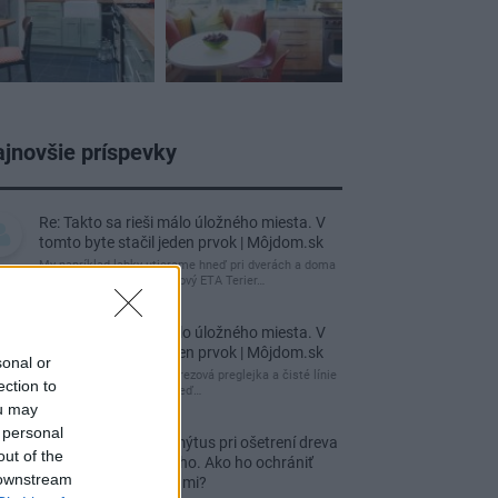
jnovšie príspevky
Re: Takto sa rieši málo úložného miesta. V
tomto byte stačil jeden prvok | Môjdom.sk
My napríklad labky utierame hneď pri dverách a doma
pred dvere používame tyčový ETA Terier…
Re: Takto sa rieši málo úložného miesta. V
tomto byte stačil jeden prvok | Môjdom.sk
sonal or
Dizajn je to nádherný, tá brezová preglejka a čisté línie
ection to
vyzerajú super. Ale vždy, keď…
ou may
 personal
Re: Toto je najväčší mýtus pri ošetrení dreva
out of the
a môže vás vyjsť draho. Ako ho ochrániť
 downstream
pred hnitím a škodcami?