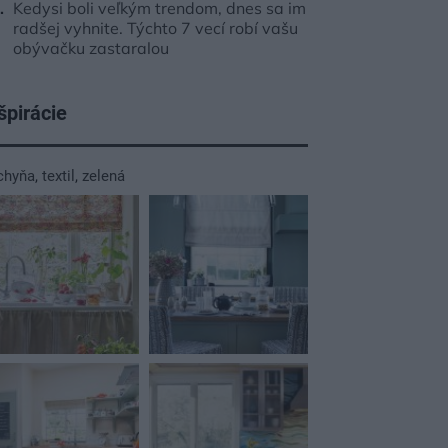
Kedysi boli veľkým trendom, dnes sa im
radšej vyhnite. Týchto 7 vecí robí vašu
obývačku zastaralou
špirácie
chyňa
,
textil
,
zelená