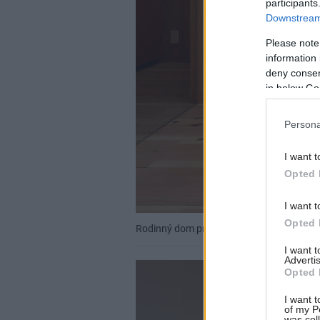
participants
Downstream 
Please note
information 
deny consent
in below Go
Persona
I want t
Opted 
I want t
Opted 
Rodinný dom pre štyri generácie?
Satosh
I want 
Advertis
Opted 
I want t
of my P
was col