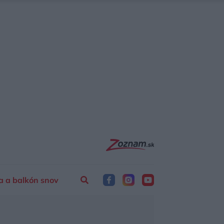
a a balkón snov