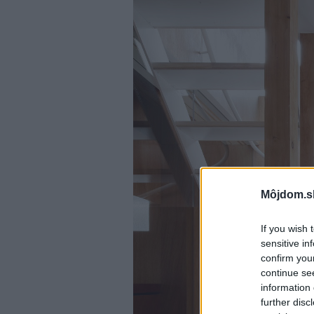
Môjdom.s
If you wish 
sensitive in
confirm you
continue se
information 
further disc