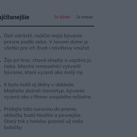
jčítanejšie
Za týždeň
Za mesiac
Deti odrástli, rodičia majú bývanie
presne podľa seba. V novom dome je
všetko pre ich život i návštevy vnúčat
Žije pri lese, chová sliepky a uspáva ju
rieka. Miestni remeselníci vytvorili
bývanie, ktoré vyzerá ako malý raj
K bytu ladili aj škáry v obklade.
Majitelia zbúrali stereotyp, bývanie
vyzerá ako z filmov svojského režiséra
Pridajte túto surovinu do prania,
obliečky budú hladšie a pevnejšie.
Starý trik z hotelov poznali už naše
babičky