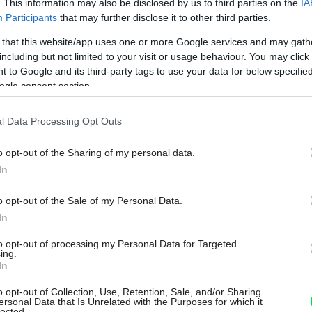
. This information may also be disclosed by us to third parties on the
IA
Participants
that may further disclose it to other third parties.
 that this website/app uses one or more Google services and may gath
including but not limited to your visit or usage behaviour. You may click 
 to Google and its third-party tags to use your data for below specifi
ogle consent section.
l Data Processing Opt Outs
o opt-out of the Sharing of my personal data.
In
o opt-out of the Sale of my Personal Data.
In
i Shigeta
to opt-out of processing my Personal Data for Targeted
ing.
In
o opt-out of Collection, Use, Retention, Sale, and/or Sharing
ersonal Data that Is Unrelated with the Purposes for which it
lected.