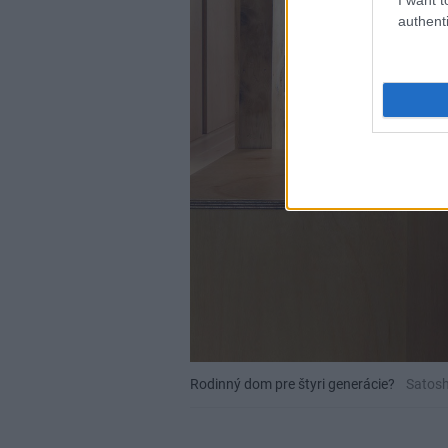
authenti
Rodinný dom pre štyri generácie?
Satosh