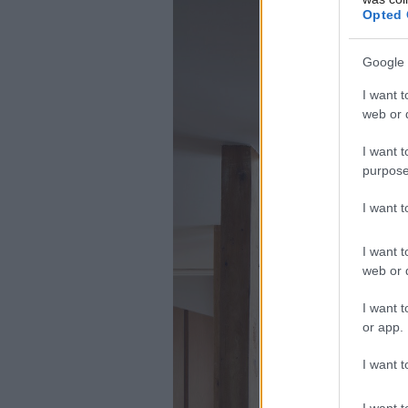
Opted 
Google 
I want t
web or d
I want t
purpose
I want 
I want t
web or d
I want t
or app.
I want t
I want t