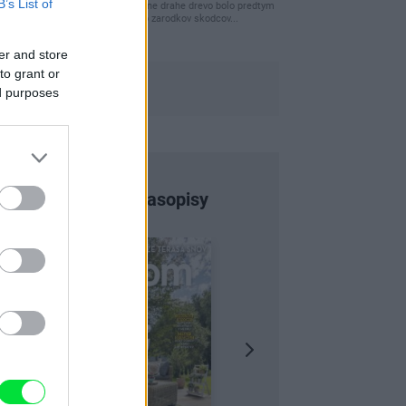
B’s List of
clovek by cakal ze vysusene drahe drevo bolo predtym
naparovane aby sa zbavilo zarodkov skodcov...
er and store
to grant or
ed purposes
Najnovšie časopisy