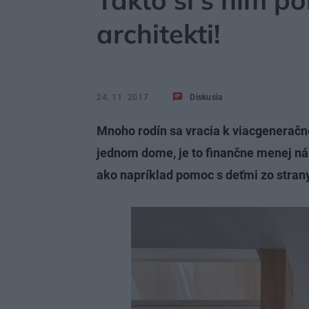
Takto si s ním po
architekti!
24. 11. 2017
Diskusia
Mnoho rodín sa vracia k viacgeneračné
jednom dome, je to finančne menej ná
ako napríklad pomoc s deťmi zo strany