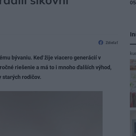
radili šikovní
In
Zdieľať
ku
mu bývaniu. Keď žije viacero generácií v
ročné riešenie a má to i mnoho ďalších výhod,
 starých rodičov.