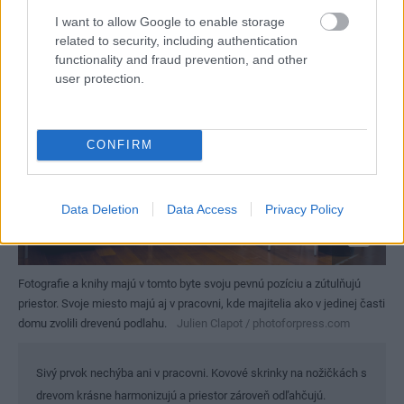
I want to allow Google to enable storage
related to security, including authentication
functionality and fraud prevention, and other
user protection.
CONFIRM
Data Deletion
Data Access
Privacy Policy
Fotografie a knihy majú v tomto byte svoju pevnú pozíciu a zútulňujú
priestor. Svoje miesto majú aj v pracovni, kde majitelia ako v jedinej časti
domu zvolili drevenú podlahu.
Julien Clapot / photoforpress.com
Sivý prvok nechýba ani v pracovni. Kovové skrinky na nožičkách s
drevom krásne harmonizujú a priestor zároveň odľahčujú.