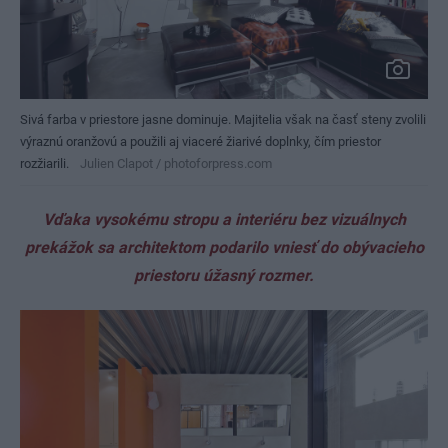
Sivá farba v priestore jasne dominuje. Majitelia však na časť steny zvolili
výraznú oranžovú a použili aj viaceré žiarivé doplnky, čím priestor
rozžiarili.
Julien Clapot / photoforpress.com
Vďaka vysokému stropu a interiéru bez vizuálnych
prekážok sa architektom podarilo vniesť do obývacieho
priestoru úžasný rozmer.