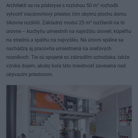
2
Architekti sa na pôdoryse s rozlohou 50 m
rozhodli
vytvoriť viacúrovňový priestor, čím obytnú plochu domu
2
šikovne rozšírili. Základný modul 25 m
rozčlenili na tri
úrovne – kuchyňu umiestnili na najnižšiu úroveň, kúpeľňu
na strednú a spálňu na najvyššiu. Na úrovni spálne sa
nachádza aj pracovňa umiestnená na oceľových
nosníkoch. Tie sú spojené so zábradlím schodiska, takže
vzniká dojem, akoby bola táto miestnosť zavesená nad
obývacím priestorom.