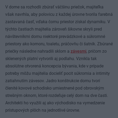
V dome sa rozhodli zbúrať väčšinu priečok, majiteľka
však navrhla, aby polovicu z každej úrovne tvorila farebná
zastavaná časť, vďaka čomu priestor získal dynamiku. V
týchto častiach majitelia zároveň šikovne skryli pred
návštevníkmi domu niektoré prevádzkové a súkromné
priestory ako komoru, toaletu, práčovňu či šatník. Zbúrané
priečky následne nahradili sklom a
závesmi
, pričom zo
sklenených platní vytvorili aj podlahu. Vznikla tak
absolútne otvorená koncepcia bývania, kde v prípade
potreby môžu majitelia docieliť pocit súkromia a intimity
zatiahnutím závesov. Jadro konštrukcie domu tvorí
členité kovové schodisko umiestnené pod obrovským
strešným oknom, ktoré rozdeľuje celý dom na dve časti.
Architekti ho využili aj ako východisko na vymedzenie
prístupových plôch na jednotlivé úrovne.