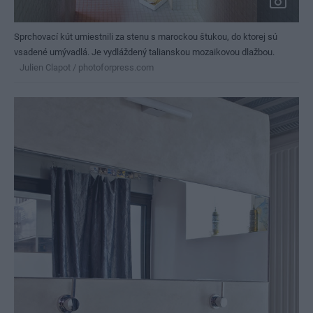
Sprchovací kút umiestnili za stenu s marockou štukou, do ktorej sú
vsadené umývadlá. Je vydláždený talianskou mozaikovou dlažbou.
Julien Clapot / photoforpress.com