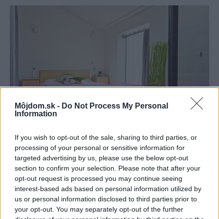
Môjdom.sk -
Do Not Process My Personal
Information
If you wish to opt-out of the sale, sharing to third parties, or
processing of your personal or sensitive information for
V spálni majitelia zvolili sviežu zelenú farbu. Nechceli ju zaťažiť
targeted advertising by us, please use the below opt-out
nábytkom, preto v nej nájdete len posteľ, nočné stolíky a kreslo na
section to confirm your selection. Please note that after your
čítanie.
Julien Clapot / photoforpress.com
opt-out request is processed you may continue seeing
interest-based ads based on personal information utilized by
Zjednotenie materiálmi i svetlom
us or personal information disclosed to third parties prior to
your opt-out. You may separately opt-out of the further
Na zjednotenie priestoru majitelia využili priemyselné