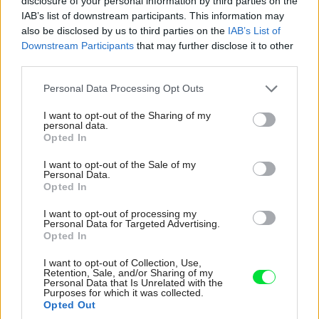
disclosure of your personal information by third parties on the
IAB’s list of downstream participants. This information may
materiály v rozličných odtieňoch sivej, ktoré sú im blízke.
also be disclosed by us to third parties on the
IAB’s List of
V celom interiéri sa tak prelína oceľ, antikoro, hliník a
Downstream Participants
that may further disclose it to other
cement. Dobrým príkladom je leštená podlaha z
third parties.
povrchovo upraveného cementu v obývacej izbe, ktorá
Please note that this website/app uses one or more Google
Personal Data Processing Opt Outs
harmonizuje s masívnou stenou s otvorenými policami a
services and may gather and store information including but
not limited to your visit or usage behaviour. You may click to
I want to opt-out of the Sharing of my
úložným priestorom, čiastočne natretou kovovo
personal data.
grant or deny consent to Google and its third-party tags to
striebornou farbou.
Opted In
use your data for below specified purposes in below Google
consent section.
I want to opt-out of the Sale of my
Skutočný zjednocujúci prvok v architektúre tohto domu
Personal Data.
Opted In
však predstavuje prúdenie svetla a vzduchu v ňom.
Hojnosť svetla prenikajúceho cez sklenenú fasádu,
I want to opt-out of processing my
Personal Data for Targeted Advertising.
sklenené podlahy a mnohé bočné okná zjemňuje
Opted In
robustnú oceľovú konštrukciu a mení ju na obdivuhodný
I want to opt-out of Collection, Use,
dizajnový prvok viditeľný z každého uhla tohto
Retention, Sale, and/or Sharing of my
Personal Data that Is Unrelated with the
jedinečného priestoru.
Purposes for which it was collected.
Opted Out