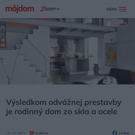
MENU
MÔJDOM
BÝVANIE
NÁVŠTEVA
Výsledkom odvážnej prestavby
je rodinný dom zo skla a ocele
15. 10. 2013
Diskusia
Zdieľať