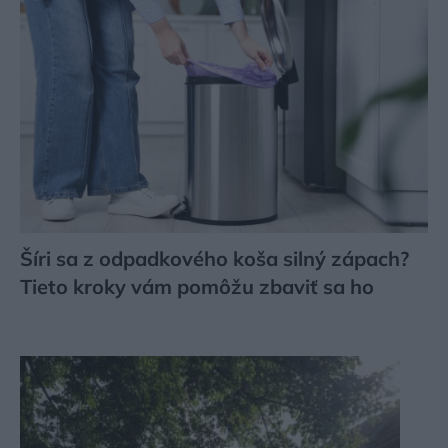
Šíri sa z odpadkového koša silný zápach?
Tieto kroky vám pomôžu zbaviť sa ho