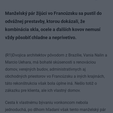
Manželský pár žijúci vo Francúzsku sa pustil do
odvážnej prestavby, ktorou dokázali, že
kombinácia skla, ocele a ďalších kovov nemusí
vždy pôsobiť chladne a neprívetivo.
{R1}Dvojica architektov pôvodom z Brazílie, Vania Nalin a
Marcio Uehara, má bohaté skúsenosti s renováciou
domov, verejných budov, administratívnych aj
obchodných priestorov vo Francúzsku a iných krajinách,
táto rekonštrukcia však bola úplne iná. Nešlo totiž o
zákazku pre klienta, ale ich vlastný domov.
Cesta k vlastnému bývaniu vonkoncom nebola
jednoduchá, po dlhom hľadaní však tento manželský pár