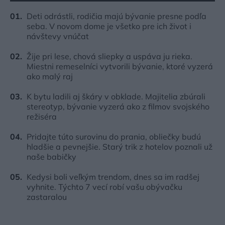
Deti odrástli, rodičia majú bývanie presne podľa
seba. V novom dome je všetko pre ich život i
návštevy vnúčat
Žije pri lese, chová sliepky a uspáva ju rieka.
Miestni remeselníci vytvorili bývanie, ktoré vyzerá
ako malý raj
K bytu ladili aj škáry v obklade. Majitelia zbúrali
stereotyp, bývanie vyzerá ako z filmov svojského
režiséra
Pridajte túto surovinu do prania, obliečky budú
hladšie a pevnejšie. Starý trik z hotelov poznali už
naše babičky
Kedysi boli veľkým trendom, dnes sa im radšej
vyhnite. Týchto 7 vecí robí vašu obývačku
zastaralou