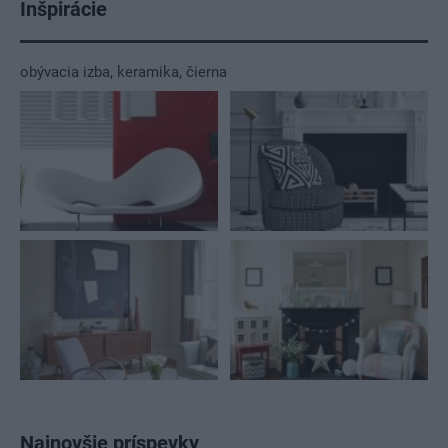
Inšpirácie
obývacia izba
,
keramika
,
čierna
Najnovšie príspevky