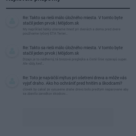
Re: Takto sa rieši málo úložného miesta. V tomto byte
stačil jeden prvok | Môjdom.sk
My napríklad labky utierame hneď pri dverách a doma pred dvere
používame tyčový ETA Terier…
Re: Takto sa rieši málo úložného miesta. V tomto byte
stačil jeden prvok | Môjdom.sk
Dizajn je to nádherný, tá brezová preglejka a čisté línie vyzerajú super.
Ale vždy, keď…
Re: Toto je najväčší mýtus pri ošetrení dreva a môže vás
vyjsť draho. Ako ho ochrániť pred hnitím a škodcami?
clovek by cakal ze vysusene drahe drevo bolo predtym naparovane aby
sa zbavilo zarodkov skodcov...