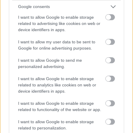
Google consents
I want to allow Google to enable storage
related to advertising like cookies on web or
device identifiers in apps.
I want to allow my user data to be sent to
Google for online advertising purposes.
I want to allow Google to send me
personalized advertising.
I want to allow Google to enable storage
related to analytics like cookies on web or
Vďaka vysokým stropom pôsobí obývacia izba naozaj vzdušne.
device identifiers in apps.
Dominuje jej obrovská kožená sedačka na kovových nožičkách. O
väčšie pohodlie sa starajú vankúše s rôznymi motívmi.
Julien Clapot /
I want to allow Google to enable storage
photoforpress.com
related to functionality of the website or app.
Vedľa piecky
na drevo škandinávskeho typu majitelia
I want to allow Google to enable storage
related to personalization.
umiestnili veľmi nízke police z ohýbanej ocele.