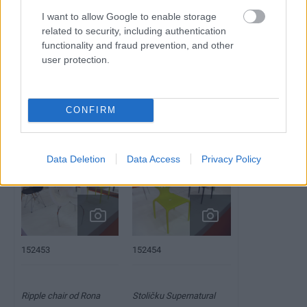
I want to allow Google to enable storage
Svojím moderným
related to security, including authentication
čalúneným nábytkom
functionality and fraud prevention, and other
zabodoval aj
user protection.
u hodnotiteľskej komisie,
ktorá mu zaň udelila
CONFIRM
Cenu veľtrhu.
Data Deletion
Data Access
Privacy Policy
152454
152453
Ripple chair od Rona
Stoličku Supernatural