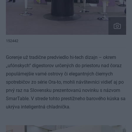
152442
Gorenje už tradične predviedlo hi-tech dizajn – okrem
„ufónskych“ digestorov určených do priestoru nad čoraz
populárnejšie varné ostrovy či elegantných čiernych
spotrebičov zo série Ora-to, mohli návštevníci vidieť aj po
prvý raz na Slovensku prezentovanú novinku s názvom
SmarTable. V strede tohto prestížneho barového kúska sa
ukrýva inteligentná chladnička.