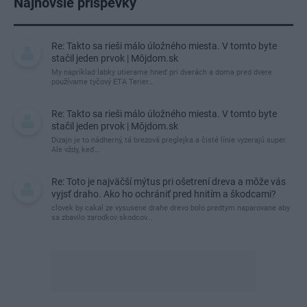
Najnovšie príspevky
Re: Takto sa rieši málo úložného miesta. V tomto byte
stačil jeden prvok | Môjdom.sk
My napríklad labky utierame hneď pri dverách a doma pred dvere
používame tyčový ETA Terier…
Re: Takto sa rieši málo úložného miesta. V tomto byte
stačil jeden prvok | Môjdom.sk
Dizajn je to nádherný, tá brezová preglejka a čisté línie vyzerajú super.
Ale vždy, keď…
Re: Toto je najväčší mýtus pri ošetrení dreva a môže vás
vyjsť draho. Ako ho ochrániť pred hnitím a škodcami?
clovek by cakal ze vysusene drahe drevo bolo predtym naparovane aby
sa zbavilo zarodkov skodcov...