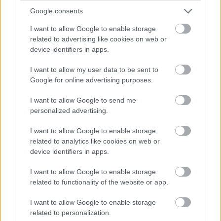
kombináciu sedačky
Google consents
s policami.
I want to allow Google to enable storage
related to advertising like cookies on web or
device identifiers in apps.
I want to allow my user data to be sent to
Google for online advertising purposes.
I want to allow Google to send me
personalized advertising.
152455
152448
I want to allow Google to enable storage
related to analytics like cookies on web or
device identifiers in apps.
Zaujímavo riešené
Topoľčiansky výrobca
I want to allow Google to enable storage
podrúčky predviedol
GKT nás potešil najmä
related to functionality of the website or app.
piešťanský výrobca
vkusnou minisedačkou,
I want to allow Google to enable storage
čalúneného nábytku,
ktorá sa vojde aj do toho
related to personalization.
spoločnosť Alnea.
najmenšieho bytíku.