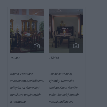
152466
152465
Najmä v pavilóne
…našli sa však aj
venovanom rustikálnemu
výnimky. Nemecká
nábytku sa dalo vidieť
značka Klose dokáže
množstvo preplnených
poňať klasický interiér
a nevkusne
naozaj nadčasovo