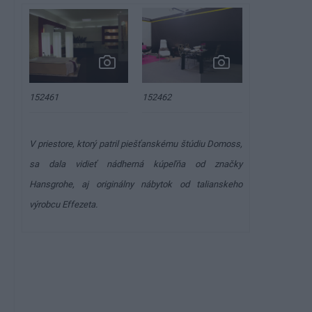
152462
152461
V priestore, ktorý patril piešťanskému štúdiu Domoss,
sa dala vidieť nádherná kúpeľňa od značky
Hansgrohe, aj originálny nábytok od talianskeho
výrobcu Effezeta.