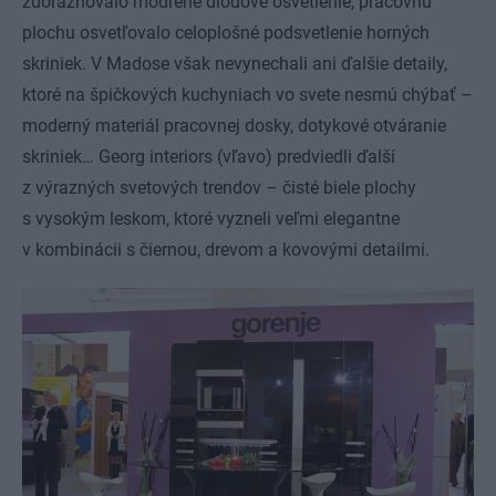
zdôrazňovalo modrené diódové osvetlenie, pracovnú
plochu osvetľovalo celoplošné podsvetlenie horných
skriniek. V Madose však nevynechali ani ďalšie detaily,
ktoré na špičkových kuchyniach vo svete nesmú chýbať –
moderný materiál pracovnej dosky, dotykové otváranie
skriniek… Georg interiors (vľavo) predviedli ďalší
z výrazných svetových trendov – čisté biele plochy
s vysokým leskom, ktoré vyzneli veľmi elegantne
v kombinácii s čiernou, drevom a kovovými detailmi.