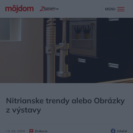
MENU
MÔJDOM
BÝVANIE
Nitrianske trendy alebo Obrázky
z výstavy
10. 06. 2008
Diskusia
Zdieľať