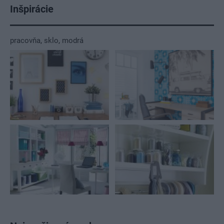
Inšpirácie
pracovňa
,
sklo
,
modrá