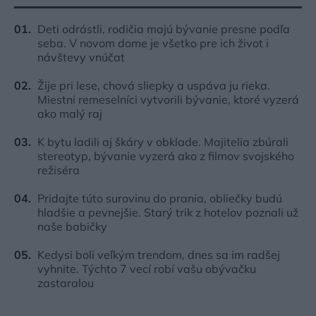
Deti odrástli, rodičia majú bývanie presne podľa
seba. V novom dome je všetko pre ich život i
návštevy vnúčat
Žije pri lese, chová sliepky a uspáva ju rieka.
Miestni remeselníci vytvorili bývanie, ktoré vyzerá
ako malý raj
K bytu ladili aj škáry v obklade. Majitelia zbúrali
stereotyp, bývanie vyzerá ako z filmov svojského
režiséra
Pridajte túto surovinu do prania, obliečky budú
hladšie a pevnejšie. Starý trik z hotelov poznali už
naše babičky
Kedysi boli veľkým trendom, dnes sa im radšej
vyhnite. Týchto 7 vecí robí vašu obývačku
zastaralou