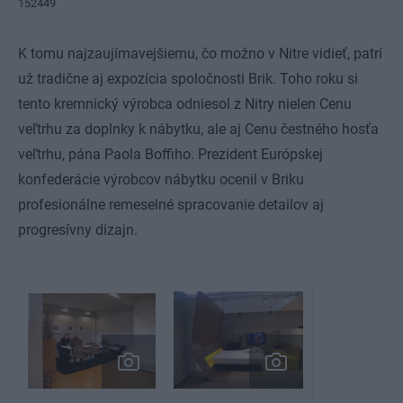
152449
K tomu najzaujímavejšiemu, čo možno v Nitre vidieť, patrí
už tradične aj expozícia spoločnosti Brik. Toho roku si
tento kremnický výrobca odniesol z Nitry nielen Cenu
veľtrhu za doplnky k nábytku, ale aj Cenu čestného hosťa
veľtrhu, pána Paola Boffiho. Prezident Európskej
konfederácie výrobcov nábytku ocenil v Briku
profesionálne remeselné spracovanie detailov aj
progresívny dizajn.