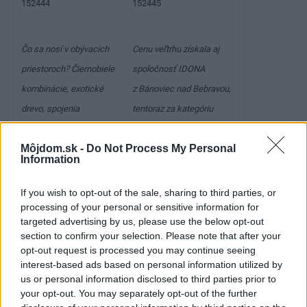
152445
152444
Čo sa nosí v obývacích
Cenu veľtrhu získala aj
priestoroch? Čiernobiele
spoločnosť IDONA
kombinácie, exotické
z Bánoviec nad Bebravou,
drevo, spojenia
tentoraz za kategóriu
zaujímavých vzorov
Ostatné typy nábytku.
Môjdom.sk -
Do Not Process My Personal
a štruktúr… najlepšie to
Nás zaujala najmä
Information
vystihli Martinčania –
levitujúca posteľ
spoločnosť Chreno –
s originálnym dreveným
If you wish to opt-out of the sale, sharing to third parties, or
processing of your personal or sensitive information for
výroba nábytku si za
čelom a odkladacím
targeted advertising by us, please use the below opt-out
svoju expozíciu odniesla
priestorom.
section to confirm your selection. Please note that after your
Cenu veľtrhu presne
opt-out request is processed you may continue seeing
interest-based ads based on personal information utilized by
v tejto kategórii.
us or personal information disclosed to third parties prior to
your opt-out. You may separately opt-out of the further