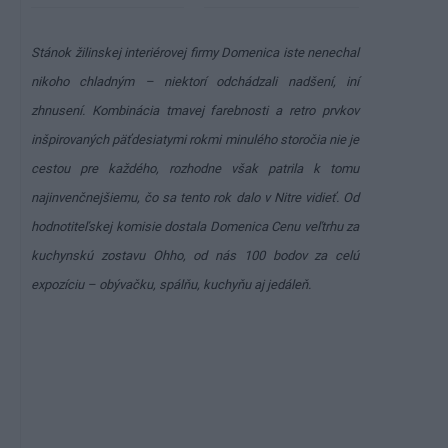
Stánok žilinskej interiérovej firmy Domenica iste nenechal
nikoho chladným – niektorí odchádzali nadšení, iní
zhnusení. Kombinácia tmavej farebnosti a retro prvkov
inšpirovaných päťdesiatymi rokmi minulého storočia nie je
cestou pre každého, rozhodne však patrila k tomu
najinvenčnejšiemu, čo sa tento rok dalo v Nitre vidieť. Od
hodnotiteľskej komisie dostala Domenica Cenu veľtrhu za
kuchynskú zostavu Ohho, od nás 100 bodov za celú
expozíciu – obývačku, spálňu, kuchyňu aj jedáleň.