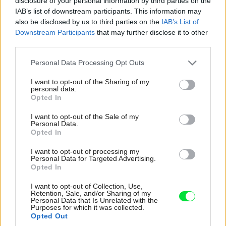
disclosure of your personal information by third parties on the
IAB’s list of downstream participants. This information may
also be disclosed by us to third parties on the
IAB’s List of
Downstream Participants
that may further disclose it to other
third parties.
Please note that this website/app uses one or more Google
Personal Data Processing Opt Outs
152446
152447
services and may gather and store information including but
not limited to your visit or usage behaviour. You may click to
I want to opt-out of the Sharing of my
personal data.
grant or deny consent to Google and its third-party tags to
Opted In
Príjemnú ilúziu domova
Renomovaný výrobca
use your data for below specified purposes in below Google
consent section.
zariadeného v prírodných
I want to opt-out of the Sale of my
sedacieho nábytku
Personal Data.
farbách ponúkla aj
Domark stavil na
Opted In
spoločnosť Createc zo
nadčasovú harmóniu
I want to opt-out of processing my
Personal Data for Targeted Advertising.
Zvolena. Striedmu
decentných prírodných
Opted In
eleganciu a oživujúce
odtieňov, ale aj na
I want to opt-out of Collection, Use,
prvky miešali v tom
praktické detaily –
Retention, Sale, and/or Sharing of my
Personal Data that Is Unrelated with the
správnom pomere.
mobilnú a variabilnú
Purposes for which it was collected.
Opted Out
podnožku či šikovnú