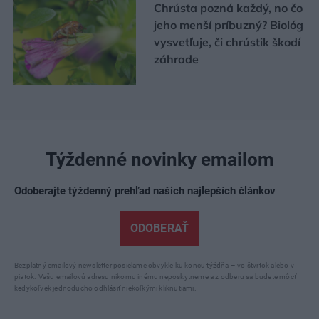
Chrústa pozná každý, no čo
jeho menší príbuzný? Biológ
vysvetľuje, či chrústik škodí
záhrade
Týždenné novinky emailom
Odoberajte týždenný prehľad našich najlepších článkov
ODOBERAŤ
Bezplatný emailový newsletter posielame obvykle ku koncu týždňa – vo štvrtok alebo v
piatok. Vašu emailovú adresu nikomu inému neposkytneme a z odberu sa budete môcť
kedykoľvek jednoducho odhlásiť niekoľkými kliknutiami.