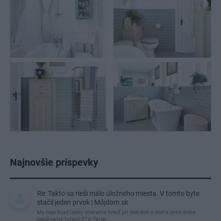
Najnovšie príspevky
Re: Takto sa rieši málo úložného miesta. V tomto byte
stačil jeden prvok | Môjdom.sk
My napríklad labky utierame hneď pri dverách a doma pred dvere
používame tyčový ETA Terier…