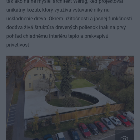
tak ako na ne myslel architekt Wertig, keď projektoval
unikátny kozub, ktorý využíva vstavané niky na
uskladnenie dreva. Okrem užitočnosti a jasnej funkčnosti
dodáva živá štruktúra drevených polienok inak na prvý
pohľad chladnému interiéru teplo a prekvapivú
prívetivosť.