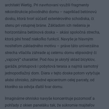
architekt Wertig. Pri navrhovaní využili fragmenty
rekonštrukcie pôvodného domu – napríklad betónovú
dosku, ktorá tvorí súčasť exteriérového schodiska, či
stenu pri vstupnej bráne. Základom ich riešenia je
horizontálna betónová doska – akási spoločná strecha,
ktorá plní hneď niekoľko funkcií. Navyše je hlavným
nositeľom základného motívu – práve táto univerzálna
strecha vtlačila záhrade aj celému domu elipsoidný či
„vajcový“ charakter. Pod ňou je ukrytý sklad bicyklov,
garáže, prístupová i pobytová terasa a najmä samotný
jednopodlažný dom. Diera v tejto doske potom vytyčuje
akési ohnisko, záhradné epicentrum celej parcely, od
ktorého sa odvíja ďalší tvar domu.
Imaginárne ohnisko navyše koncentruje pozornosť a
pohľady z okien paneláku tak, že súkromie majiteľov