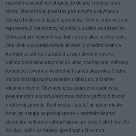
rázcestím, odkiaľ sa vstupuje do dennej i nočnej časti
domu. Dennú zónu predstavuje kuchyňa s obývacou
izbou a hosťovská izba či pracovňa. Nočnú, intímnu zónu
reprezentujú detské izby, kúpeľňa a spálňa so zázemím.
Dômyselným riešením vznikol v dome akýsi nočný trakt.
Aby však obyvatelia neboli ukrátení o slnečné svetlo a
kontakt so záhradou, každá z izieb dostala navyše
veľkoplošné okno otvorené do úzkej zadnej časti záhrady
lemujúcej severnú a východnú hranicu pozemku. Spálne
sa tak otvárajú najmä rannému slnku, čo je takmer
ideálne riešenie. Obývacia izba zaujme netradičným,
pretiahnutým tvarom, ktorý maximálne využíva blízkosť
vnútornej záhrady. Kuchynská „kajuta“ si našla miesto
hneď pri vstupe po pravej strane – architekt doprial
domácim veľkorysý výhľad takmer po celej dĺžke linky. Ba
čo viac, našlo sa miesto i pre špajzu či komoru.