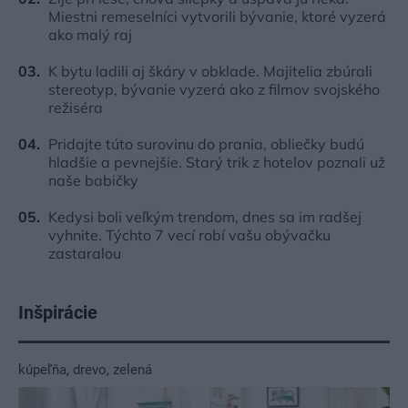
Miestni remeselníci vytvorili bývanie, ktoré vyzerá
ako malý raj
K bytu ladili aj škáry v obklade. Majitelia zbúrali
stereotyp, bývanie vyzerá ako z filmov svojského
režiséra
Pridajte túto surovinu do prania, obliečky budú
hladšie a pevnejšie. Starý trik z hotelov poznali už
naše babičky
Kedysi boli veľkým trendom, dnes sa im radšej
vyhnite. Týchto 7 vecí robí vašu obývačku
zastaralou
Inšpirácie
kúpeľňa
,
drevo
,
zelená