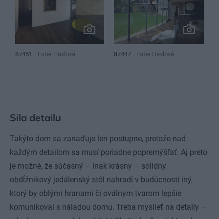
87451
Ester Havlová
87447
Ester Havlová
Sila detailu
Takýto dom sa zariaďuje len postupne, pretože nad
každým detailom sa musí poriadne popremýšľať. Aj preto
je možné, že súčasný – inak krásny – solídny
obdĺžnikový jedálenský stôl nahradí v budúcnosti iný,
ktorý by oblými hranami či oválnym tvarom lepšie
komunikoval s náladou domu. Treba myslieť na detaily –