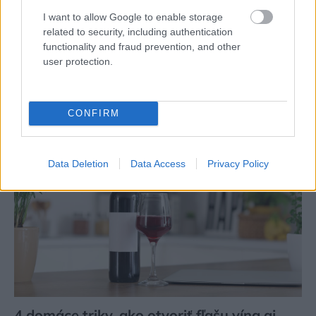
I want to allow Google to enable storage
related to security, including authentication
Žije pri lese, chová sliepky a uspáva ju
functionality and fraud prevention, and other
rieka. Miestni remeselníci vytvorili bývanie,
user protection.
ktoré vyzerá ako malý raj
CONFIRM
Data Deletion
Data Access
Privacy Policy
4 domáce triky, ako otvoriť fľašu vína aj