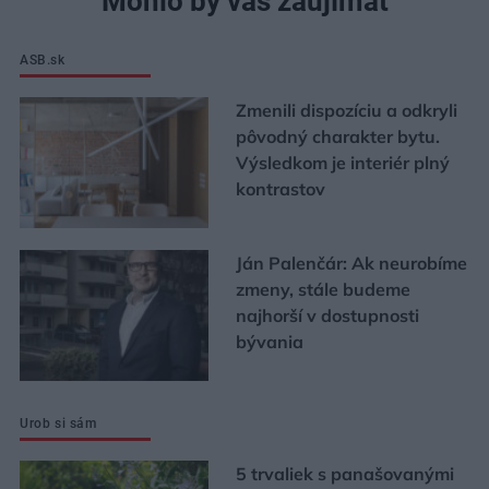
Mohlo by vás zaujímať
ASB.sk
Zmenili dispozíciu a odkryli
pôvodný charakter bytu.
Výsledkom je interiér plný
kontrastov
Ján Palenčár: Ak neurobíme
zmeny, stále budeme
najhorší v dostupnosti
bývania
Urob si sám
5 trvaliek s panašovanými