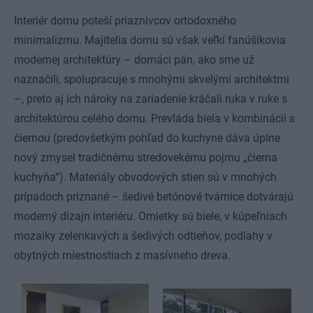
Interiér domu poteší priaznivcov ortodoxného
minimalizmu. Majitelia domu sú však veľkí fanúšikovia
modernej architektúry – domáci pán, ako sme už
naznačili, spolupracuje s mnohými skvelými architektmi
–, preto aj ich nároky na zariadenie kráčali ruka v ruke s
architektúrou celého domu. Prevláda biela v kombinácii s
čiernou (predovšetkým pohľad do kuchyne dáva úplne
nový zmysel tradičnému stredovekému pojmu „čierna
kuchyňa“). Materiály obvodových stien sú v mnohých
prípadoch priznané – šedivé betónové tvárnice dotvárajú
moderný dizajn interiéru. Omietky sú biele, v kúpeľniach
mozaiky zelenkavých a šedivých odtieňov, podlahy v
obytných miestnostiach z masívneho dreva.