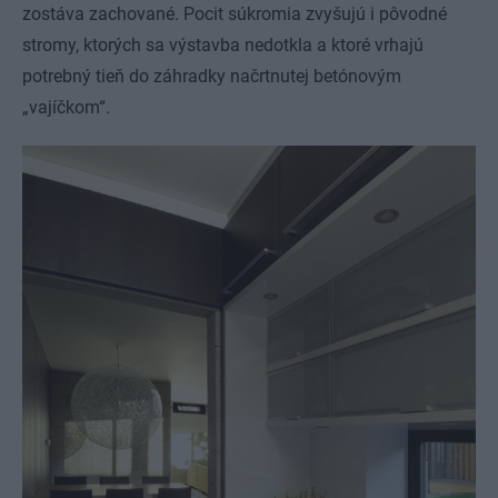
zostáva zachované. Pocit súkromia zvyšujú i pôvodné
stromy, ktorých sa výstavba nedotkla a ktoré vrhajú
potrebný tieň do záhradky načrtnutej betónovým
„vajíčkom“.