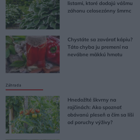
listami, ktoré dodajú vášmu
záhonu celosezónny šmrnc
Chystáte sa zavárať kápiu?
Táto chyba ju premení na
nevábne mäkkú hmotu
Záhrada
Hnedožlté škvrny na
rajčinách: Ako spoznať
obávanú pleseň a čím sa líši
od poruchy výživy?