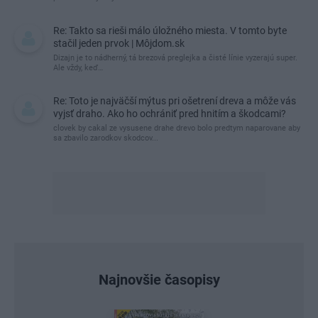
Re: Takto sa rieši málo úložného miesta. V tomto byte
stačil jeden prvok | Môjdom.sk
Dizajn je to nádherný, tá brezová preglejka a čisté línie vyzerajú super.
Ale vždy, keď…
Re: Toto je najväčší mýtus pri ošetrení dreva a môže vás
vyjsť draho. Ako ho ochrániť pred hnitím a škodcami?
clovek by cakal ze vysusene drahe drevo bolo predtym naparovane aby
sa zbavilo zarodkov skodcov...
Najnovšie časopisy