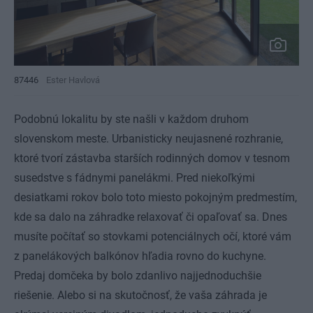
87446
Ester Havlová
Podobnú lokalitu by ste našli v každom druhom
slovenskom meste. Urbanisticky neujasnené rozhranie,
ktoré tvorí zástavba starších rodinných domov v tesnom
susedstve s fádnymi panelákmi. Pred niekoľkými
desiatkami rokov bolo toto miesto pokojným predmestím,
kde sa dalo na záhradke relaxovať či opaľovať sa. Dnes
musíte počítať so stovkami potenciálnych očí, ktoré vám
z panelákových balkónov hľadia rovno do kuchyne.
Predaj domčeka by bolo zdanlivo najjednoduchšie
riešenie. Alebo si na skutočnosť, že vaša záhrada je