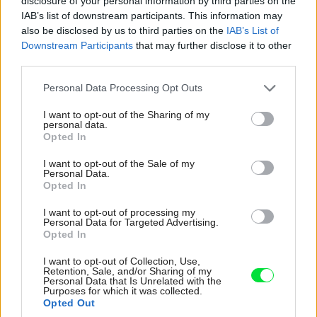
disclosure of your personal information by third parties on the
IAB’s list of downstream participants. This information may
autori:
A69 – architekti/Boris Redčenkov, Prokop
also be disclosed by us to third parties on the
IAB’s List of
Tomášek, Jaroslav Wertig
Downstream Participants
that may further disclose it to other
third parties.
spolupráca:
Ing. arch. Tomáš Amtmann
projekt:
Růžička a partneri, projektová kancelária, s. r.
Please note that this website/app uses one or more Google
Personal Data Processing Opt Outs
services and may gather and store information including but
o.
not limited to your visit or usage behaviour. You may click to
I want to opt-out of the Sharing of my
statika:
Němec Polák, spol. s r. o.
personal data.
grant or deny consent to Google and its third-party tags to
Opted In
realizácia:
2006
use your data for below specified purposes in below Google
consent section.
2
zastavaná plocha:
214,7 m
I want to opt-out of the Sale of my
Personal Data.
Opted In
I want to opt-out of processing my
Personal Data for Targeted Advertising.
Opted In
Kategória:
Bývanie
Návšteva
I want to opt-out of Collection, Use,
Retention, Sale, and/or Sharing of my
Personal Data that Is Unrelated with the
Tagy:
návšteva
rodinný dom
Purposes for which it was collected.
Opted Out