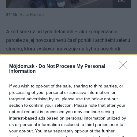
87456
Ester Havlová
A keď sme už pri tých detailoch – ako kompenzáciu
parcele za jej novozaplnenú časť ponúkli architekti zelenú
strechu, ktorá výškovo nadväzuje na byt na poschodí
pôvodného rekonštruovaného domu. Eggo, ktoré sa
vyliahlo na veľkomestskom predmestí a už priamo vo
Môjdom.sk -
Do Not Process My Personal
Information
svojom názve naznačuje značnú dávku sebavedomia, si
svoju hrdosť plne zaslúži. Unikátny dom výnimočnej
If you wish to opt-out of the sale, sharing to third parties, or
kvality znesie skutočne prísne kritériá.
processing of your personal or sensitive information for
targeted advertising by us, please use the below opt-out
section to confirm your selection. Please note that after your
opt-out request is processed you may continue seeing
Dom Eggo
interest-based ads based on personal information utilized by
us or personal information disclosed to third parties prior to
prístavba k existujúcemu domu
your opt-out. You may separately opt-out of the further