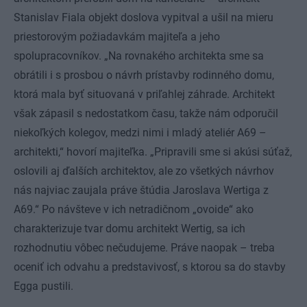
Stanislav Fiala objekt doslova vypitval a ušil na mieru
priestorovým požiadavkám majiteľa a jeho
spolupracovníkov. „Na rovnakého architekta sme sa
obrátili i s prosbou o návrh prístavby rodinného domu,
ktorá mala byť situovaná v priľahlej záhrade. Architekt
však zápasil s nedostatkom času, takže nám odporučil
niekoľkých kolegov, medzi nimi i mladý ateliér A69 –
architekti,“ hovorí majiteľka. „Pripravili sme si akúsi súťaž,
oslovili aj ďalších architektov, ale zo všetkých návrhov
nás najviac zaujala práve štúdia Jaroslava Wertiga z
A69.“ Po návšteve v ich netradičnom „ovoide“ ako
charakterizuje tvar domu architekt Wertig, sa ich
rozhodnutiu vôbec nečudujeme. Práve naopak – treba
oceniť ich odvahu a predstavivosť, s ktorou sa do stavby
Egga pustili.