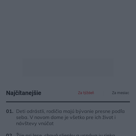
Najčítanejšie
Za týždeň
Za mesiac
Deti odrástli, rodičia majú bývanie presne podľa
seba. V novom dome je všetko pre ich život i
návštevy vnúčat
Žije pri lese, chová sliepky a uspáva ju rieka.