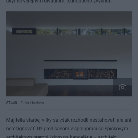
akýmsi verejným divadlom, jednoducho zvyknúť.
87448
Ester Havlová
Majitelia staršej vilky sa však rozhodli nesťahovať, ale ani
nerezignovať. Už pred časom v spolupráci so špičkovým
architektom prerobili dom na kancelárie – architekt