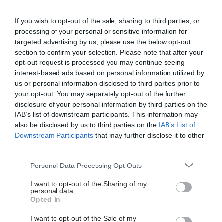
konzistenciu, a to tak, že rozprášite malé množstvo vody
na povrch zmesi, ktorú potom dôkladne premiešate.
If you wish to opt-out of the sale, sharing to third parties, or
Veľmi jemnú hotovú maltovinovú zmes roztrúste do
processing of your personal or sensitive information for
targeted advertising by us, please use the below opt-out
predpísaného množstva vody a premiešajte miešacím
section to confirm your selection. Please note that after your
rotorom. Iné miešacie metódy sú pre tento druh malty
opt-out request is processed you may continue seeing
nevhodné.
interest-based ads based on personal information utilized by
us or personal information disclosed to third parties prior to
your opt-out. You may separately opt-out of the further
disclosure of your personal information by third parties on the
IAB’s list of downstream participants. This information may
also be disclosed by us to third parties on the
IAB’s List of
Downstream Participants
that may further disclose it to other
third parties.
Bezpečnosť pri práci
Please note that this website/app uses one or more Google
Personal Data Processing Opt Outs
services and may gather and store information including but
not limited to your visit or usage behaviour. You may click to
I want to opt-out of the Sharing of my
Pri práci s maltou dbajte na to, aby sa vám
personal data.
grant or deny consent to Google and its third-party tags to
malta nedostala do očí. Preventívne noste
Opted In
use your data for below specified purposes in below Google
preto pri práci vždy ochranné okuliare. Ak
consent section.
I want to opt-out of the Sale of my