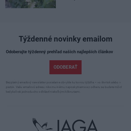
Týždenné novinky emailom
Odoberajte týždenný prehľad našich najlepších článkov
ODOBERAŤ
Bezplatný emailový newsletter posielame obvykle ku koncu týždňa – vo štvrtok alebo v
piatok. Vašu emailovú adresu nikomu inému neposkytneme a z odberu sa budete môcť
kedykoľvek jednoducho odhlásiť niekoľkými kliknutiami.