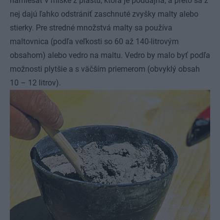
namiešať v miske z plastu, ktorá je poddajná, a preto sa z
nej dajú ľahko odstrániť zaschnuté zvyšky malty alebo
stierky. Pre stredné množstvá malty sa používa
maltovnica (podľa veľkosti so 60 až 140-litrovým
obsahom) alebo vedro na maltu. Vedro by malo byť podľa
možnosti plytšie a s väčším priemerom (obvyklý obsah
10 – 12 litrov).