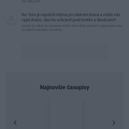
Ale vždy, keď…
Re: Toto je najväčší mýtus pri ošetrení dreva a môže vás
vyjsť draho. Ako ho ochrániť pred hnitím a škodcami?
clovek by cakal ze vysusene drahe drevo bolo predtym naparovane aby
sa zbavilo zarodkov skodcov...
Najnovšie časopisy