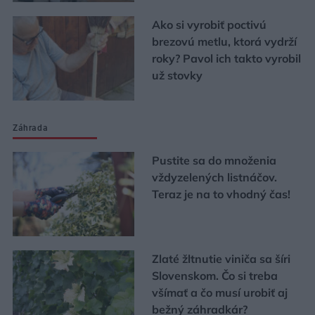
Ako si vyrobiť poctivú
brezovú metlu, ktorá vydrží
roky? Pavol ich takto vyrobil
už stovky
Záhrada
Pustite sa do množenia
vždyzelených listnáčov.
Teraz je na to vhodný čas!
Zlaté žltnutie viniča sa šíri
Slovenskom. Čo si treba
všímať a čo musí urobiť aj
bežný záhradkár?