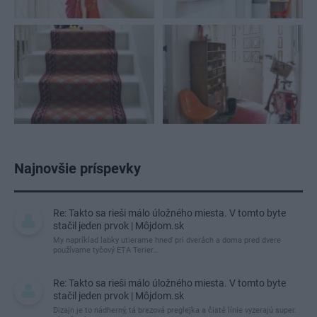
Najnovšie príspevky
Re: Takto sa rieši málo úložného miesta. V tomto byte
stačil jeden prvok | Môjdom.sk
My napríklad labky utierame hneď pri dverách a doma pred dvere
používame tyčový ETA Terier…
Re: Takto sa rieši málo úložného miesta. V tomto byte
stačil jeden prvok | Môjdom.sk
Dizajn je to nádherný, tá brezová preglejka a čisté línie vyzerajú super.