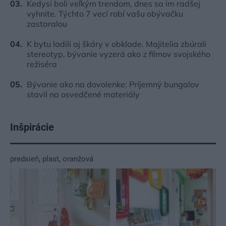
Kedysi boli veľkým trendom, dnes sa im radšej
vyhnite. Týchto 7 vecí robí vašu obývačku
zastaralou
K bytu ladili aj škáry v obklade. Majitelia zbúrali
stereotyp, bývanie vyzerá ako z filmov svojského
režiséra
Bývanie ako na dovolenke: Príjemný bungalov
stavil na osvedčené materiály
Inšpirácie
predsieň
,
plast
,
oranžová