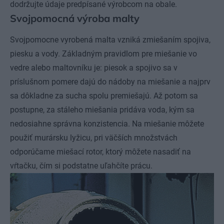
dodržujte údaje predpísané výrobcom na obale.
Svojpomocná výroba malty
Svojpomocne vyrobená malta vzniká zmiešaním spojiva,
piesku a vody. Základným pravidlom pre miešanie vo
vedre alebo maltovníku je: piesok a spojivo sa v
príslušnom pomere dajú do nádoby na miešanie a najprv
sa dôkladne za sucha spolu premiešajú. Až potom sa
postupne, za stáleho miešania pridáva voda, kým sa
nedosiahne správna konzistencia. Na miešanie môžete
použiť murársku lyžicu, pri väčších množstvách
odporúčame miešací rotor, ktorý môžete nasadiť na
vŕtačku, čím si podstatne uľahčíte prácu.