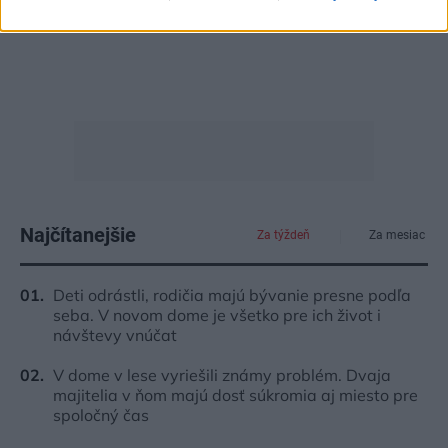
Najčítanejšie
Za týždeň
Za mesiac
Deti odrástli, rodičia majú bývanie presne podľa
seba. V novom dome je všetko pre ich život i
návštevy vnúčat
V dome v lese vyriešili známy problém. Dvaja
majitelia v ňom majú dosť súkromia aj miesto pre
spoločný čas