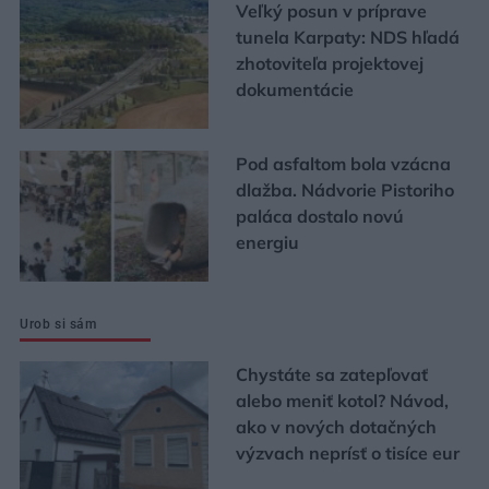
Veľký posun v príprave
tunela Karpaty: NDS hľadá
zhotoviteľa projektovej
dokumentácie
Pod asfaltom bola vzácna
dlažba. Nádvorie Pistoriho
paláca dostalo novú
energiu
Urob si sám
Chystáte sa zatepľovať
alebo meniť kotol? Návod,
ako v nových dotačných
výzvach neprísť o tisíce eur