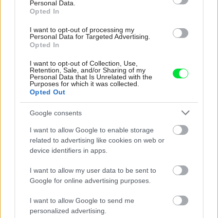
Personal Data.
sa vám predsa malta do očí dostane,
Opted In
okamžite si oči vymyte tečúcou vodou,
I want to opt-out of processing my
prípadne vyhľadajte lekársku pomoc.
Personal Data for Targeted Advertising.
Opted In
Kategória:
Nezaradené
I want to opt-out of Collection, Use,
Retention, Sale, and/or Sharing of my
Personal Data that Is Unrelated with the
Tagy:
Purposes for which it was collected.
spracovanie zmesí
Opted Out
Google consents
Zdieľať článok
I want to allow Google to enable storage
related to advertising like cookies on web or
device identifiers in apps.
I want to allow my user data to be sent to
Google for online advertising purposes.
Diskusia
I want to allow Google to send me
personalized advertising.