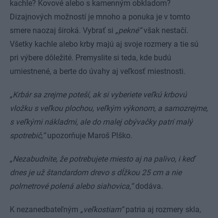
kachle? Kovové alebo s kamenným obkladom?
Dizajnových možností je mnoho a ponuka je v tomto
smere naozaj široká. Vybrať si
„pekné“
však nestačí.
Všetky kachle alebo krby majú aj svoje rozmery a tie sú
pri výbere dôležité. Premyslite si teda, kde budú
umiestnené, a berte do úvahy aj veľkosť miestnosti.
„Krbár sa zrejme poteší, ak si vyberiete veľkú krbovú
vložku s veľkou plochou, veľkým výkonom, a samozrejme,
s veľkými nákladmi, ale do malej obývačky patrí malý
spotrebič,“
upozorňuje Maroš Plško.
„Nezabudnite, že potrebujete miesto aj na palivo, i keď
dnes je už štandardom drevo s dĺžkou 25 cm a nie
polmetrové polená alebo siahovica,“
dodáva.
K nezanedbateľným
„veľkostiam“
patria aj rozmery skla,