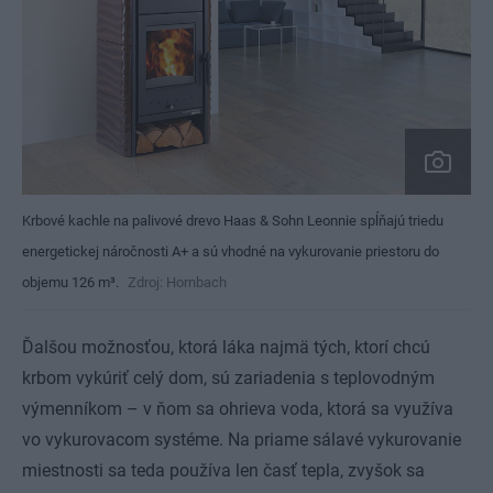
Krbové kachle na palivové drevo Haas & Sohn Leonnie spĺňajú triedu
energetickej náročnosti A+ a sú vhodné na vykurovanie priestoru do
objemu 126 m³.
Zdroj: Hornbach
Ďalšou možnosťou, ktorá láka najmä tých, ktorí chcú
krbom vykúriť celý dom, sú zariadenia s teplovodným
výmenníkom – v ňom sa ohrieva voda, ktorá sa využíva
vo vykurovacom systéme. Na priame sálavé vykurovanie
miestnosti sa teda používa len časť tepla, zvyšok sa