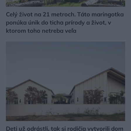
Celý život na 21 metroch. Táto maringotka
ponúka únik do ticha prírody a život, v
ktorom toho netreba veľa
Deti už odrástli, tak si rodičia vytvorili dom