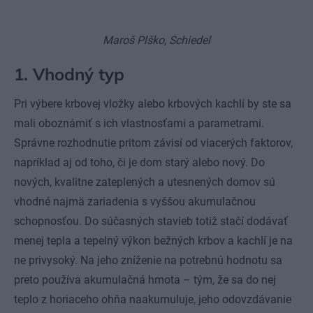
Maroš Plško, Schiedel
1. Vhodný typ
Pri výbere krbovej vložky alebo krbových kachlí by ste sa
mali oboznámiť s ich vlastnosťami a parametrami.
Správne rozhodnutie pritom závisí od viacerých faktorov,
napríklad aj od toho, či je dom starý alebo nový. Do
nových, kvalitne zateplených a utesnených domov sú
vhodné najmä zariadenia s vyššou akumulačnou
schopnosťou. Do súčasných stavieb totiž stačí dodávať
menej tepla a tepelný výkon bežných krbov a kachlí je na
ne privysoký. Na jeho zníženie na potrebnú hodnotu sa
preto používa akumulačná hmota – tým, že sa do nej
teplo z horiaceho ohňa naakumuluje, jeho odovzdávanie