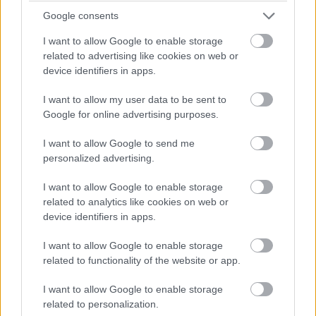
komory, a následne sa privádza ako primárny alebo
Google consents
sekundárny vzduch do ohniska,“
vysvetľuje Veronika
I want to allow Google to enable storage
Bášti. Vzduch na spaľovanie sa môže privádzať napríklad
related to advertising like cookies on web or
z pivnice či povaly, prípadne možno prívod umiestniť na
device identifiers in apps.
fasádu, veľmi elegantným riešením však je privádzať ho
I want to allow my user data to be sent to
komínom.
Google for online advertising purposes.
Prečítajte si tiež
I want to allow Google to send me
personalized advertising.
Inšpirujte sa kozubmi na 7
I want to allow Google to enable storage
spôsobov a spoznajte aktuálne
related to analytics like cookies on web or
možnosti na trhu!
device identifiers in apps.
I want to allow Google to enable storage
related to functionality of the website or app.
„Na to je potrebné vybrať si zodpovedajúci komín, teda
taký, ktorý má aj funkciu prívodu vzduchu. Mal by mať
I want to allow Google to enable storage
tiež izolovanú šachtu, čím sa predíde problémom
related to personalization.