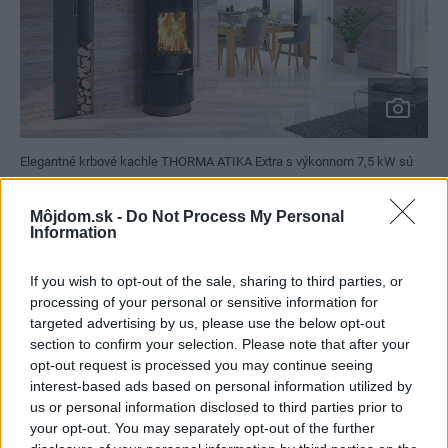
Elegantné krbové kachle THORMA ATIKA Extra s výkonnom 7,5 kW sú
určené na spaľovanie dreva alebo brikiet.
Zdroj: THORMA Výroba
Môjdom.sk -
Do Not Process My Personal
Information
5. Tesnosť
If you wish to opt-out of the sale, sharing to third parties, or
Ďalším dôležitým kritériom pri výbere by mala byť tesnosť
processing of your personal or sensitive information for
spotrebiča.
„Do dnešných novostavieb by sa mali
targeted advertising by us, please use the below opt-out
section to confirm your selection. Please note that after your
montovať len tesné zariadenia s napojením na externý
opt-out request is processed you may continue seeing
prívod vzduchu, teda také, ktoré berú vzduch na svoju
interest-based ads based on personal information utilized by
prevádzku z exteriéru, nie z interiéru,“
zdôrazňuje Maroš
us or personal information disclosed to third parties prior to
your opt-out. You may separately opt-out of the further
Plško.