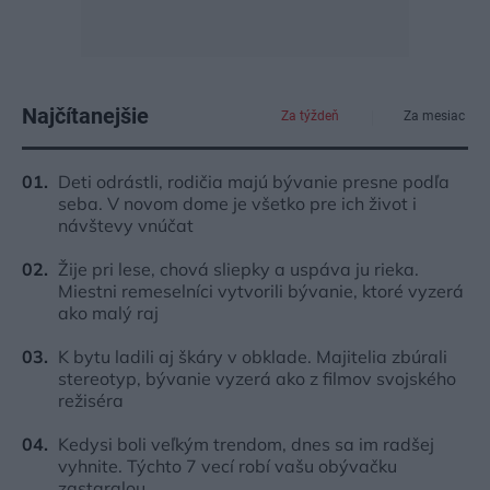
Najčítanejšie
Za týždeň
Za mesiac
Deti odrástli, rodičia majú bývanie presne podľa
seba. V novom dome je všetko pre ich život i
návštevy vnúčat
Žije pri lese, chová sliepky a uspáva ju rieka.
Miestni remeselníci vytvorili bývanie, ktoré vyzerá
ako malý raj
K bytu ladili aj škáry v obklade. Majitelia zbúrali
stereotyp, bývanie vyzerá ako z filmov svojského
režiséra
Kedysi boli veľkým trendom, dnes sa im radšej
vyhnite. Týchto 7 vecí robí vašu obývačku
zastaralou