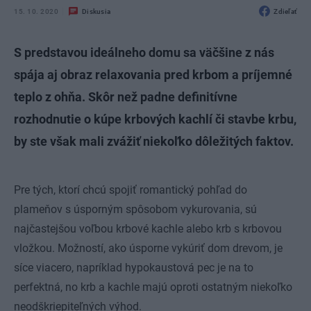
15. 10. 2020
Diskusia
Zdieľať
S predstavou ideálneho domu sa väčšine z nás
spája aj obraz relaxovania pred krbom a príjemné
teplo z ohňa. Skôr než padne definitívne
rozhodnutie o kúpe krbových kachlí či stavbe krbu,
by ste však mali zvážiť niekoľko dôležitých faktov.
Pre tých, ktorí chcú spojiť romantický pohľad do
plameňov s úsporným spôsobom vykurovania, sú
najčastejšou voľbou krbové kachle alebo krb s krbovou
vložkou. Možností, ako úsporne vykúriť dom drevom, je
síce viacero, napríklad hypokaustová pec je na to
perfektná, no krb a kachle majú oproti ostatným niekoľko
neodškriepiteľných výhod.