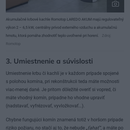
Akumulačné krbové kachle Romotop LAREDO AKUM majú regulovateľný
výkon 2 – 6,5 kW, centrálny prívod externého vzduchu a akumulačnú
hmotu, ktorá pomáha zhodnotiť teplo uvoľnené pri horení.
Zdroj:
Romotop
3. Umiestnenie a súvislosti
Umiestnenie krbu či kachlí je v každom prípade spojené
s polohou komína, pri rekonštrukcii teda máte možnosti
viac-menej dané. Je pritom dôležité overiť si vopred, či
máte vhodný komín, prípadne ho vhodne upraviť
(nadstavať, vyfrézovať, vyvložkovať…).
Chybne fungujúci komín znamená totiž v horšom prípade
riziko požiaru, no stačí aj to, že nebude
„ťahať“
, a máte po