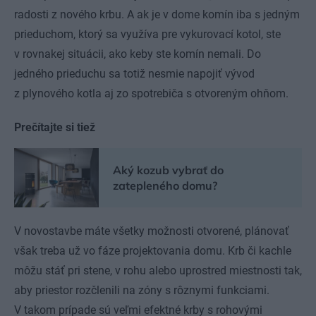
radosti z nového krbu. A ak je v dome komín iba s jedným
prieduchom, ktorý sa využíva pre vykurovací kotol, ste
v rovnakej situácii, ako keby ste komín nemali. Do
jedného prieduchu sa totiž nesmie napojiť vývod
z plynového kotla aj zo spotrebiča s otvoreným ohňom.
Prečítajte si tiež
Aký kozub vybrať do
zatepleného domu?
V novostavbe máte všetky možnosti otvorené, plánovať
však treba už vo fáze projektovania domu. Krb či kachle
môžu stáť pri stene, v rohu alebo uprostred miestnosti tak,
aby priestor rozčlenili na zóny s rôznymi funkciami.
V takom prípade sú veľmi efektné krby s rohovými