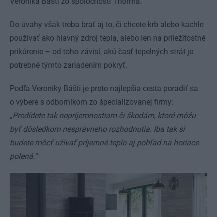
Veronika Bášti zo spoločnosti Thorma.
Do úvahy však treba brať aj to, či chcete krb alebo kachle
používať ako hlavný zdroj tepla, alebo len na príležitostné
prikúrenie – od toho závisí, akú časť tepelných strát je
potrebné týmto zariadením pokryť.
Podľa Veroniky Bášti je preto najlepšia cesta poradiť sa
o výbere s odborníkom zo špecializovanej firmy:
„Predídete tak nepríjemnostiam či škodám, ktoré môžu
byť dôsledkom nesprávneho rozhodnutia. Iba tak si
budete môcť užívať príjemné teplo aj pohľad na horiace
polená.“