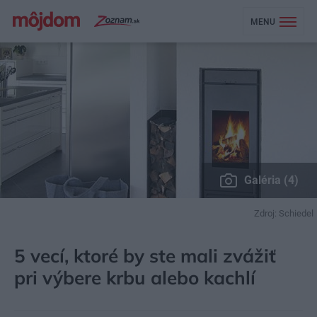
MENU
Galéria (4)
Zdroj: Schiedel
MÔJDOM
STAVBA A REKONŠTRUKCIA
ENERGIA
5 vecí, ktoré by ste mali zvážiť
pri výbere krbu alebo kachlí