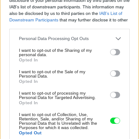
disclosure of your personal information by third parties on the
IAB’s list of downstream participants. This information may
A prečo je dôležité, aby boli kozub a kachle tesné?
also be disclosed by us to third parties on the
IAB’s List of
„Pretože dnes staviame tesné domy a riadené vetranie
Downstream Participants
that may further disclose it to other
third parties.
s rekuperáciou sa stáva štandardom. V dome s riadeným
vetraním spôsobí netesný spotrebič nerovnováhu, navyše
Please note that this website/app uses one or more Google
Personal Data Processing Opt Outs
services and may gather and store information including but
vetranie môže ťahať dym a spaliny do interiéru, a to určite
not limited to your visit or usage behaviour. You may click to
I want to opt-out of the Sharing of my
nikto nechce. Na tesnosť si treba dať pozor aj v súvislosti
personal data.
grant or deny consent to Google and its third-party tags to
Opted In
s digestorom – ak nie je recirkulačný, môže pri netesnej
use your data for below specified purposes in below Google
consent section.
krbovej vložke spôsobiť rovnaký problém so spalinami,“
I want to opt-out of the Sale of my
Personal Data.
upozorňuje Plško.
Opted In
I want to opt-out of processing my
Externý prívod spaľovacieho vzduchu (CPV) je vlastne
Personal Data for Targeted Advertising.
potrubie, ktoré do kachlí alebo krbovej vložky privádza
Opted In
vonkajší vzduch.
I want to opt-out of Collection, Use,
Retention, Sale, and/or Sharing of my
Personal Data that Is Unrelated with the
„Vzduch z vonkajšieho prostredia sa v kozube najprv
Purposes for which it was collected.
Opted Out
predhreje, aby nedochádzalo k ochladzovaniu spaľovacej