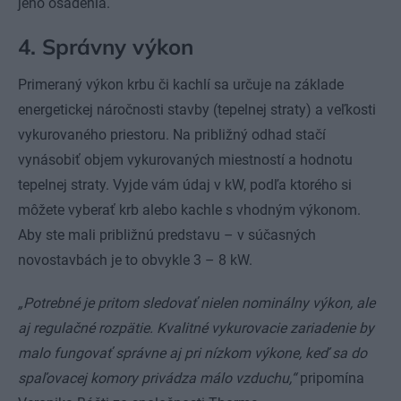
jeho osadenia.
4. Správny výkon
Primeraný výkon krbu či kachlí sa určuje na základe
energetickej náročnosti stavby (tepelnej straty) a veľkosti
vykurovaného priestoru. Na približný odhad stačí
vynásobiť objem vykurovaných miestností a hodnotu
tepelnej straty. Vyjde vám údaj v kW, podľa ktorého si
môžete vyberať krb alebo kachle s vhodným výkonom.
Aby ste mali približnú predstavu – v súčasných
novostavbách je to obvykle 3 – 8 kW.
„Potrebné je pritom sledovať nielen nominálny výkon, ale
aj regulačné rozpätie. Kvalitné vykurovacie zariadenie by
malo fungovať správne aj pri nízkom výkone, keď sa do
spaľovacej komory privádza málo vzduchu,“
pripomína