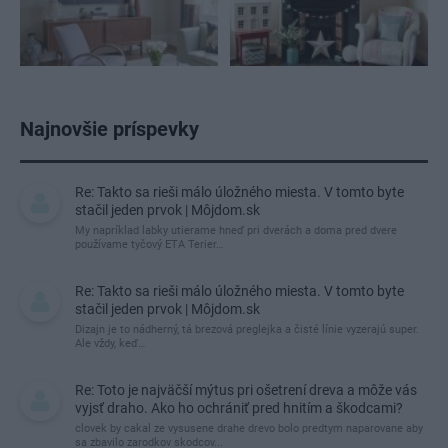
Najnovšie príspevky
Re: Takto sa rieši málo úložného miesta. V tomto byte
stačil jeden prvok | Môjdom.sk
My napríklad labky utierame hneď pri dverách a doma pred dvere
používame tyčový ETA Terier…
Re: Takto sa rieši málo úložného miesta. V tomto byte
stačil jeden prvok | Môjdom.sk
Dizajn je to nádherný, tá brezová preglejka a čisté línie vyzerajú super.
Ale vždy, keď…
Re: Toto je najväčší mýtus pri ošetrení dreva a môže vás
vyjsť draho. Ako ho ochrániť pred hnitím a škodcami?
clovek by cakal ze vysusene drahe drevo bolo predtym naparovane aby
sa zbavilo zarodkov skodcov...