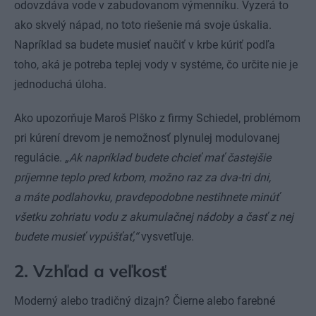
odovzdáva vode v zabudovanom výmenníku. Vyzerá to
ako skvelý nápad, no toto riešenie má svoje úskalia.
Napríklad sa budete musieť naučiť v krbe kúriť podľa
toho, aká je potreba teplej vody v systéme, čo určite nie je
jednoduchá úloha.
Ako upozorňuje Maroš Plško z firmy Schiedel, problémom
pri kúrení drevom je nemožnosť plynulej modulovanej
regulácie.
„Ak napríklad budete chcieť mať častejšie
príjemne teplo pred krbom, možno raz za dva-tri dni,
a máte podlahovku, pravdepodobne nestihnete minúť
všetku zohriatu vodu z akumulačnej nádoby a časť z nej
budete musieť vypúšťať,“
vysvetľuje.
2. Vzhľad a veľkosť
Moderný alebo tradičný dizajn? Čierne alebo farebné