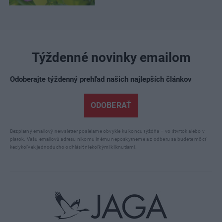
Týždenné novinky emailom
Odoberajte týždenný prehľad našich najlepších článkov
ODOBERAŤ
Bezplatný emailový newsletter posielame obvykle ku koncu týždňa – vo štvrtok alebo v
piatok. Vašu emailovú adresu nikomu inému neposkytneme a z odberu sa budete môcť
kedykoľvek jednoducho odhlásiť niekoľkými kliknutiami.