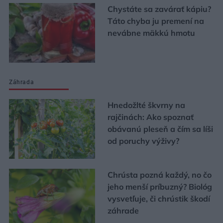
Chystáte sa zavárať kápiu?
Táto chyba ju premení na
nevábne mäkkú hmotu
Záhrada
Hnedožlté škvrny na
rajčinách: Ako spoznať
obávanú pleseň a čím sa líši
od poruchy výživy?
Chrústa pozná každý, no čo
jeho menší príbuzný? Biológ
vysvetľuje, či chrústik škodí
záhrade