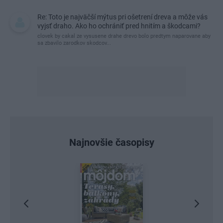
Re: Toto je najväčší mýtus pri ošetrení dreva a môže vás
vyjsť draho. Ako ho ochrániť pred hnitím a škodcami?
clovek by cakal ze vysusene drahe drevo bolo predtym naparovane aby
sa zbavilo zarodkov skodcov...
Najnovšie časopisy