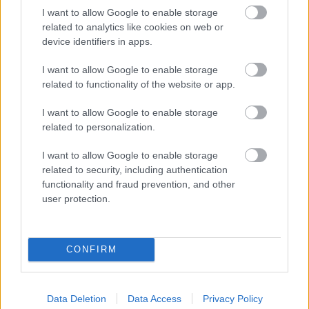
I want to allow Google to enable storage
related to analytics like cookies on web or
device identifiers in apps.
Budeme v blízkej budúcnosti vykurovať
I want to allow Google to enable storage
related to functionality of the website or app.
vodíkom?
Urob si sám
I want to allow Google to enable storage
related to personalization.
I want to allow Google to enable storage
related to security, including authentication
functionality and fraud prevention, and other
user protection.
CONFIRM
Vykurujete doma plynovým kotlom? Aká
Data Deletion
Data Access
Privacy Policy
budúcnosť vás čaká, čím ho nahradiť alebo