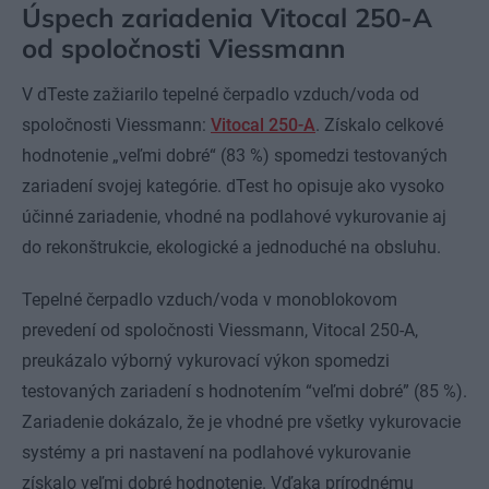
Úspech zariadenia Vitocal 250-A
od spoločnosti Viessmann
V dTeste zažiarilo tepelné čerpadlo vzduch/voda od
spoločnosti Viessmann:
Vitocal 250-A
. Získalo celkové
hodnotenie „veľmi dobré“ (83 %) spomedzi testovaných
zariadení svojej kategórie. dTest ho opisuje ako vysoko
účinné zariadenie, vhodné na podlahové vykurovanie aj
do rekonštrukcie, ekologické a jednoduché na obsluhu.
Tepelné čerpadlo vzduch/voda v monoblokovom
prevedení od spoločnosti Viessmann, Vitocal 250-A,
preukázalo výborný vykurovací výkon spomedzi
testovaných zariadení s hodnotením “veľmi dobré” (85 %).
Zariadenie dokázalo, že je vhodné pre všetky vykurovacie
systémy a pri nastavení na podlahové vykurovanie
získalo veľmi dobré hodnotenie. Vďaka prírodnému