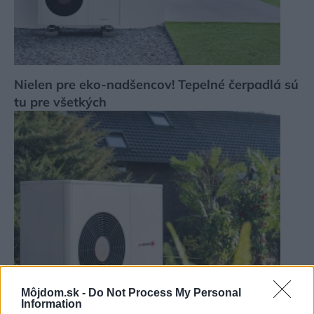
Nielen pre eko-nadšencov! Tepelné čerpadlá sú
tu pre všetkých
Môjdom.sk -
Do Not Process My Personal
Information
Ako si vybrať kvalitné tepelné čerpadlo?