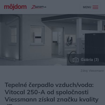
MENU
Galéria (3)
Zdroj: Viessmann
MÔJDOM
STAVBA A REKONŠTRUKCIA
ENERGIA
Tepelné čerpadlo vzduch/voda:
Vitocal 250-A od spoločnosti
Viessmann získal značku kvality