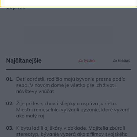
doplniť
Najčítanejšie
Za týždeň
Za mesiac
Deti odrástli, rodičia majú bývanie presne podľa
seba. V novom dome je všetko pre ich život i
návštevy vnúčat
Žije pri lese, chová sliepky a uspáva ju rieka.
Miestni remeselníci vytvorili bývanie, ktoré vyzerá
ako malý raj
K bytu ladili aj škáry v obklade. Majitelia zbúrali
stereotyp, bývanie vyzerá ako z filmov svojského