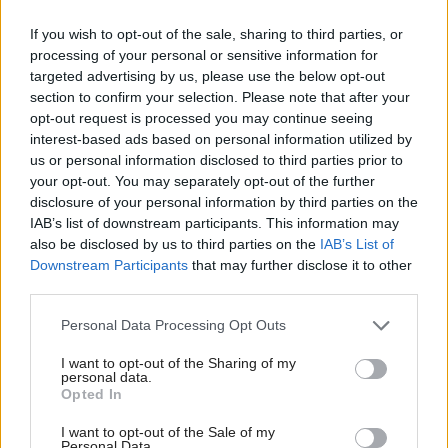
If you wish to opt-out of the sale, sharing to third parties, or
processing of your personal or sensitive information for
Urob si sám
targeted advertising by us, please use the below opt-out
section to confirm your selection. Please note that after your
opt-out request is processed you may continue seeing
interest-based ads based on personal information utilized by
us or personal information disclosed to third parties prior to
your opt-out. You may separately opt-out of the further
disclosure of your personal information by third parties on the
IAB’s list of downstream participants. This information may
also be disclosed by us to third parties on the
IAB’s List of
Downstream Participants
that may further disclose it to other
third parties.
Please note that this website/app uses one or more Google
Personal Data Processing Opt Outs
Zabezpečí vám teplo, chladenie i teplú vodu!
services and may gather and store information including but
Poznáte aj ostatné výhody tepelného čerpadla
not limited to your visit or usage behaviour. You may click to
I want to opt-out of the Sharing of my
vzduch/voda?
personal data.
grant or deny consent to Google and its third-party tags to
Opted In
use your data for below specified purposes in below Google
Urob si sám
consent section.
I want to opt-out of the Sale of my
Personal Data.