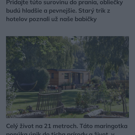
Pridajte túto surovinu do prania, obliečky
budú hladšie a pevnejšie. Starý trik z
hotelov poznali už naše babičky
Celý život na 21 metroch. Táto maringotka
ponúka únik do ticha prírody a život, v