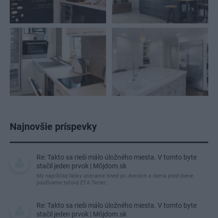
Najnovšie príspevky
Re: Takto sa rieši málo úložného miesta. V tomto byte
stačil jeden prvok | Môjdom.sk
My napríklad labky utierame hneď pri dverách a doma pred dvere
používame tyčový ETA Terier…
Re: Takto sa rieši málo úložného miesta. V tomto byte
stačil jeden prvok | Môjdom.sk