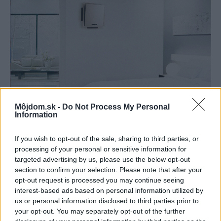
Môjdom.sk -
Do Not Process My Personal
Information
If you wish to opt-out of the sale, sharing to third parties, or
186476
processing of your personal or sensitive information for
targeted advertising by us, please use the below opt-out
Filtre a prídavné funkcie
section to confirm your selection. Please note that after your
opt-out request is processed you may continue seeing
interest-based ads based on personal information utilized by
Moderné klimatizačné jednotky disponujú viacerými
us or personal information disclosed to third parties prior to
komponentmi, ktoré majú za úlohu eliminovať zo
your opt-out. You may separately opt-out of the further