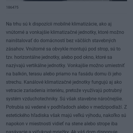
186475
Na trhu sú k dispozícii mobilné klimatizácie, ako aj
vnútorné a vonkajšie klimatizačné jednotky, ktoré možno
nainštalovať do domácností bez väčších stavebných
zásahov. Vnútorné sa obvykle montujú pod strop, sú to
tzv. horizontálne jednotky, alebo pod okno, ktoré sa
nazývajú vertikálne jednotky. Vonkajšie možno umiestniť
na balkón, terasu alebo priamo na fasádu domu či jeho
strechu. Kanálové klimatizačné jednotky fungujú aj ako
vetracie zariadenia interiéru, pretože využívajú potrubný
systém vzduchotechniky. Sú však stavebne náročnejšie.
Potrubia sú vedené v podhľadoch alebo v medzipodlaží. Z
estetického hľadiska však majú veľkú výhodu, nakoľko sú
napokon v miestnosti vidieť na stene alebo strope iba
nasávacie a výfukové mriežky. Ak váš dom disponuje