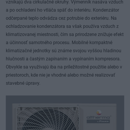
vznikajú dva cirkulačné okruhy. Výmenník nasáva vzduch
a po ochladení ho vtláča späť do interiéru. Kondenzátor
odčerpané teplo odvádza cez potrubie do exteriéru. Na
ochladzovanie kondenzátora sa však používa vzduch z
klimatizovanej miestnosti, čím sa prirodzene znížuje efekt
a účinnosť samotného procesu. Mobilné kompaktné
klimatizačné jednotky sú známe svojou vyššou hladinou
hlučnosti a častým zapínaním a vypínaním kompresora.
Obvykle sa využívajú iba na príležitostné použitie alebo v
priestoroch, kde nie je vhodné alebo možné realizovať
stavebné úpravy.