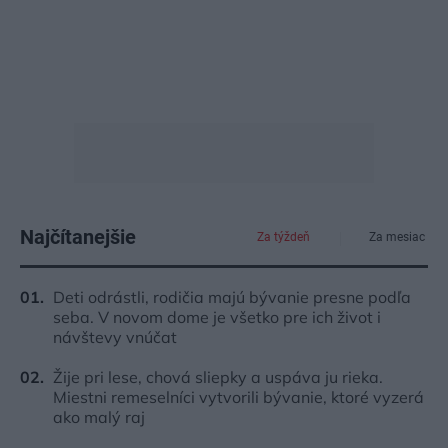
Najčítanejšie
Za týždeň
Za mesiac
Deti odrástli, rodičia majú bývanie presne podľa
seba. V novom dome je všetko pre ich život i
návštevy vnúčat
Žije pri lese, chová sliepky a uspáva ju rieka.
Miestni remeselníci vytvorili bývanie, ktoré vyzerá
ako malý raj