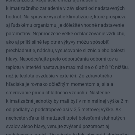
klimatizačného zariadenia v závislosti od nadstavených
hodnôt. Na správne využitie klimatizácie, ktoré prospieva
aj ľudskému organizmu, je dôležité vhodné nadstavenie
parametrov. Neprirodzene veľké ochladzovanie vzduchu,
ako aj príliš silné teplotné výkyvy môžu spôsobiť
prechladnutie, nádchu, vysušovanie slizníc alebo bolesti
hlavy. Nepodceňujte preto odporúčania odborníkov a
teplotu v interiéri nastavujte maximálne o 6 až 8 °C nižšiu,
než je teplota ovzdušia v exteriéri. Zo zdravotného
hľadiska je rovnako dôležitým momentom aj sila a
smerovanie prúdu chladného vzduchu. Nástenné
klimatizačné jednotky by mali byť v minimálnej výške 2 m
od podlahy a podstropové asi v 3,5-metrovej výške. Ak
nechcete vďaka klimatizácii trpieť bolesťami stuhnutých
svalov alebo hlavy, venujte zvýšenú pozornosť aj
nadstaveniu lamiel. Tie orientujte tak, aby prúd studeného