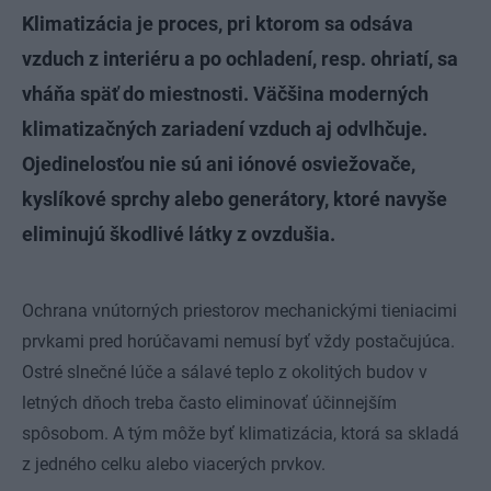
Klimatizácia je proces, pri ktorom sa odsáva
vzduch z interiéru a po ochladení, resp. ohriatí, sa
vháňa späť do miestnosti. Väčšina moderných
klimatizačných zariadení vzduch aj odvlhčuje.
Ojedinelosťou nie sú ani iónové osviežovače,
kyslíkové sprchy alebo generátory, ktoré navyše
eliminujú škodlivé látky z ovzdušia.
Ochrana vnútorných priestorov mechanickými tieniacimi
prvkami pred horúčavami nemusí byť vždy postačujúca.
Ostré slnečné lúče a sálavé teplo z okolitých budov v
letných dňoch treba často eliminovať účinnejším
spôsobom. A tým môže byť klimatizácia, ktorá sa skladá
z jedného celku alebo viacerých prvkov.