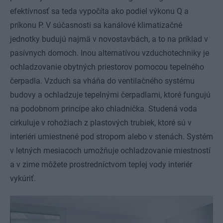
efektívnosť sa teda vypočíta ako podiel výkonu Q a
príkonu P. V súčasnosti sa kanálové klimatizačné
jednotky budujú najmä v novostavbách, a to na príklad v
pasívnych domoch. Inou alternatívou vzduchotechniky je
ochladzovanie obytných priestorov pomocou tepelného
čerpadla. Vzduch sa vháňa do ventilačného systému
budovy a ochladzuje tepelnými čerpadlami, ktoré fungujú
na podobnom princípe ako chladnička. Studená voda
cirkuluje v rohožiach z plastových trubiek, ktoré sú v
interiéri umiestnené pod stropom alebo v stenách. Systém
v letných mesiacoch umožňuje ochladzovanie miestností
a v zime môžete prostredníctvom teplej vody interiér
vykúriť.