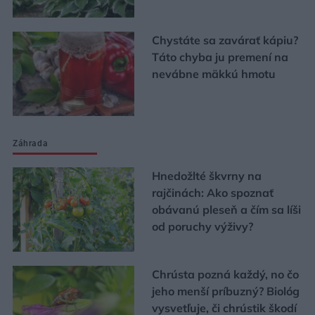
Chystáte sa zavárať kápiu?
Táto chyba ju premení na
nevábne mäkkú hmotu
Záhrada
Hnedožlté škvrny na
rajčinách: Ako spoznať
obávanú pleseň a čím sa líši
od poruchy výživy?
Chrústa pozná každý, no čo
jeho menší príbuzný? Biológ
vysvetľuje, či chrústik škodí