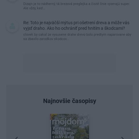
Dizajn je to nádherný, tá brezová preglejka a čisté línie vyzerajú super.
Ale vždy, keď…
Re: Toto je najväčší mýtus pri ošetrení dreva a môže vás
vyjsť draho. Ako ho ochrániť pred hnitím a škodcami?
clovek by cakal ze vysusene drahe drevo bolo predtym naparovane aby
sa zbavilo zarodkov skodcov...
Najnovšie časopisy