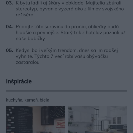
K bytu ladili aj škáry v obklade. Majitelia zbúrali
stereotyp, bývanie vyzerá ako z filmov svojského
režiséra
Pridajte túto surovinu do prania, obliečky budú
hladšie a pevnejšie. Starý trik z hotelov poznali už
naše babičky
Kedysi boli veľkým trendom, dnes sa im radšej
vyhnite. Týchto 7 vecí robí vašu obývačku
zastaralou
Inšpirácie
kuchyňa
,
kameň
,
biela