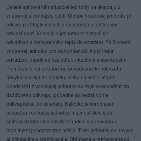
Delené splitové klimatizačné jednotky sa skladajú z
vnútornej a vonkajšej časti. Úlohou vnútornej jednotky je
odčerpávať teplý vzduch z miestnosti a ochladený
priviesť späť. Vonkajšia jednotka zabezpečuje
odvádzanie prebytočného tepla do exteriéru. Pri činnosti
vnútornej jednotky vzniká kondenzát, ktorý treba
odvádzať, napríklad cez odtok v kuchyni alebo kúpeľni.
Pri inštalácii sa potrubie na odvádzanie kondenzátu
obvykle zaseká do omietky alebo sa vedie lištami.
Kondenzát z vonkajšej jednotky sa zvykne odvádzať do
dažďového odkvapu, prípadne sa nechá voľne
odkvapkávať do exteriéru. Nakoľko je kompresor
súčasťou vonkajšej jednotky, hlučnosť delených
splitových klimatizačných zariadení v porovnaní s
mobilnými je nepomerne nižšia. Tieto jednotky sú navyše
aj účinnejšie a praktickejšie. Obľúbené a preferované sú