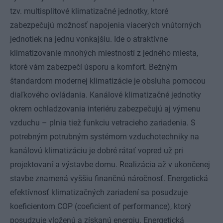
tzv. multisplitové klimatizačné jednotky, ktoré
zabezpečujú možnosť napojenia viacerých vnútorných
jednotiek na jednu vonkajšiu. Ide o atraktívne
klimatizovanie mnohých miestností z jedného miesta,
ktoré vám zabezpečí úsporu a komfort. Bežným
štandardom modernej klimatizácie je obsluha pomocou
diaľkového ovládania. Kanálové klimatizačné jednotky
okrem ochladzovania interiéru zabezpečujú aj výmenu
vzduchu – plnia tiež funkciu vetracieho zariadenia. S
potrebným potrubným systémom vzduchotechniky na
kanálovú klimatizáciu je dobré rátať vopred už pri
projektovaní a výstavbe domu. Realizácia až v ukončenej
stavbe znamená vyššiu finančnú náročnosť. Energetická
efektívnosť klimatizačných zariadení sa posudzuje
koeficientom COP (coeficient of performance), ktorý
posudzuje vloženú a získanú energiu. Energetická