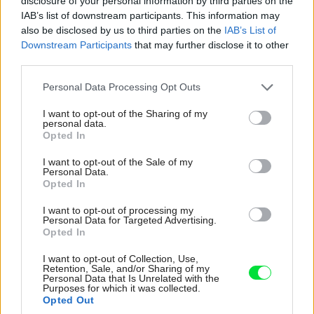
vzduchu rôzne chemické látky, prípadne choroboplodné
disclosure of your personal information by third parties on the
IAB’s list of downstream participants. This information may
zárodky. Z dôvodu ochrany zdravia sú v základnej výbave
also be disclosed by us to third parties on the
IAB’s List of
klimatizačných jednotiek mechanické filtre, ktoré
Downstream Participants
that may further disclose it to other
odstraňujú prach a pevné častice zo vzduchu.
third parties.
Elektrostatické a uhlíkové filtre sú schopné zachytávať peľ
Please note that this website/app uses one or more Google
Personal Data Processing Opt Outs
a zabrániť množeniu baktérií i vírusov v interiéri.
services and may gather and store information including but
not limited to your visit or usage behaviour. You may click to
I want to opt-out of the Sharing of my
Fotokatalytické filtre dokážu okrem zneškodnenia
personal data.
grant or deny consent to Google and its third-party tags to
Opted In
mikroorganizmov odstrániť aj cigaretový dym a rôzne
use your data for below specified purposes in below Google
pachy. Špeciálne antibakteriálne filtre s protiplesňovými
consent section.
I want to opt-out of the Sale of my
Personal Data.
účinkami môžu vo vašich domácnostiach plniť
Opted In
nadštandardnú funkciu čističiek vzduchu. Na ozdravenie
I want to opt-out of processing my
ovzdušia sú ďalej určené viaceré druhy bionizérov,
Personal Data for Targeted Advertising.
Opted In
ionizérov, generátorov kyslíka, vodíka, striebra a mnoho
iných. Filtrom venujte náležitú pozornosť, najmä ich
I want to opt-out of Collection, Use,
Retention, Sale, and/or Sharing of my
pravidelnému čisteniu a výmene, presne podľa pokynov
Personal Data that Is Unrelated with the
Purposes for which it was collected.
výrobcov.
Opted Out