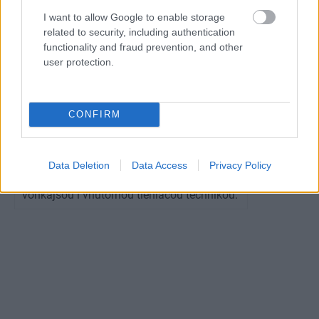
I want to allow Google to enable storage
related to security, including authentication
functionality and fraud prevention, and other
Účinná pomoc pred horúčavami v interiéri
user protection.
je aj v tepelnoizolačných vlastnostiach a
akumulačných schopnostiach obvodových
stien domu. Ak chcete efektívne eliminovať
CONFIRM
prehrievanie interiéru aj iným spôsobom,
ako je klimatizácia, chráňte pred priamym
Data Deletion
Data Access
Privacy Policy
slnkom najmä okná, a to vhodnou
vonkajšou i vnútornou tieniacou technikou.