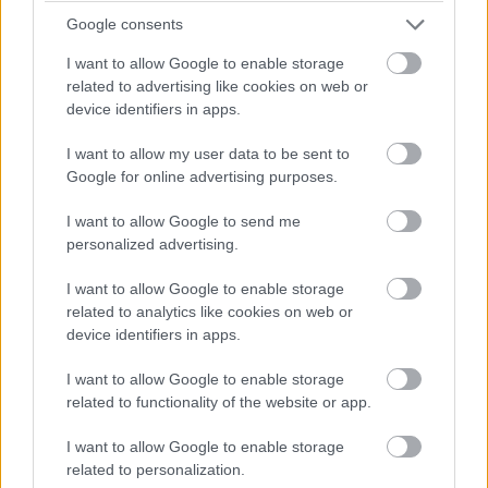
Pozor na spotrebu energie
Google consents
Energetickú náročnosť klimatizácie si všímajte už pri jej
I want to allow Google to enable storage
výbere. V ponuke sú klimatizačné jednotky buď s
related to advertising like cookies on web or
invertorom, alebo bez invertora. Je to zariadenie, ktoré
device identifiers in apps.
reguluje výkon klimatizácie podľa aktuálneho stavu. Ak
I want to allow my user data to be sent to
nie je súčasťou klimatizácie, regulácia prebieha iba
Google for online advertising purposes.
vypnutím a zapnutím riadiaceho agregátu. Takéto
I want to allow Google to send me
nárazové spustenie a zastavenie odberu elektrického
personalized advertising.
prúdu je energeticky, a teda aj finančne, neporovnateľne
I want to allow Google to enable storage
náročnejšie, než plynulý prevádzkový odber. Okrem toho
related to analytics like cookies on web or
súvislý chod klimatizácie je šetrnejší k jednotlivým
device identifiers in apps.
komponentom zariadenia a zabezpečí aj rovnomernú
I want to allow Google to enable storage
teplotu v interiéri bez zbytočných výkyvov.
related to functionality of the website or app.
I want to allow Google to enable storage
related to personalization.