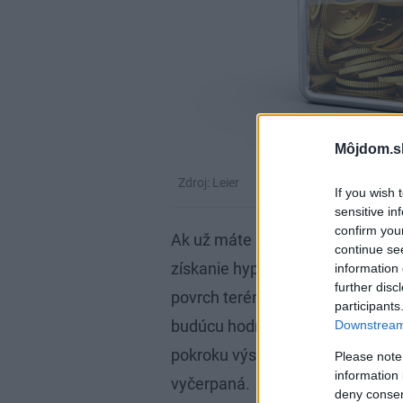
Môjdom.s
Zdroj: Leier
If you wish 
sensitive in
confirm you
Ak už máte stavebné povolenie, 
continue se
získanie hypotéky vám postačí v
information 
further disc
povrch terénu. Tá vám poslúži a
participants
budúcu hodnotu nehnuteľnosti. 
Downstream 
pokroku výstavby. Aj úroky zaplat
Please note
information 
vyčerpaná.
deny consent