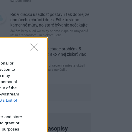
uzitocny hmyz
Re: Vidiecku usadlosť postavili tak dobre, že
domáceho chráni i dnes. Ešte tu vidno
kamenné múry, no staré bývanie nečakajte
čakám kedy budú wc misy priamo v spálni! Umývadlá
už sú štandardom! Tu niekomu ebe…
Re: Tesná spálňa už nebude problém. 5
praktických nápadov, ako v nej získať viac
úložného miesta
sonal or
Ja som pred časom v rámci šetrenia miesta skúsil
ection to
využiť priestor pod posteľou a nakúpil…
ou may
 personal
out of the
 downstream
B’s List of
er and store
to grant or
Najnovšie časopisy
ed purposes