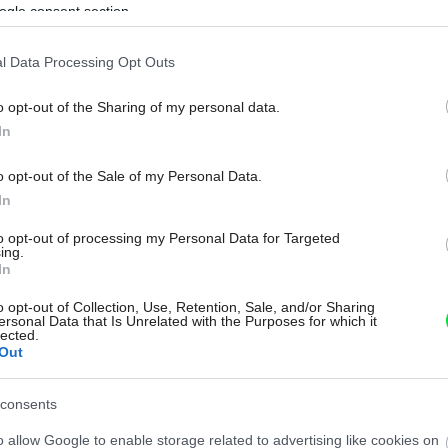
ogle consent section.
vé bývanie. V Leieri vám s tým radi poradia
materiálu zadarmo. Viac sa dozviete na
l Data Processing Opt Outs
o opt-out of the Sharing of my personal data.
In
SK s.r.o.
o opt-out of the Sale of my Personal Data.
In
to opt-out of processing my Personal Data for Targeted
ing.
potéka
stavba domu
In
o opt-out of Collection, Use, Retention, Sale, and/or Sharing
Môj dom Špeciál 02/2026
ersonal Data that Is Unrelated with the Purposes for which it
lected.
Zdieľať článok
Out
consents
o allow Google to enable storage related to advertising like cookies on