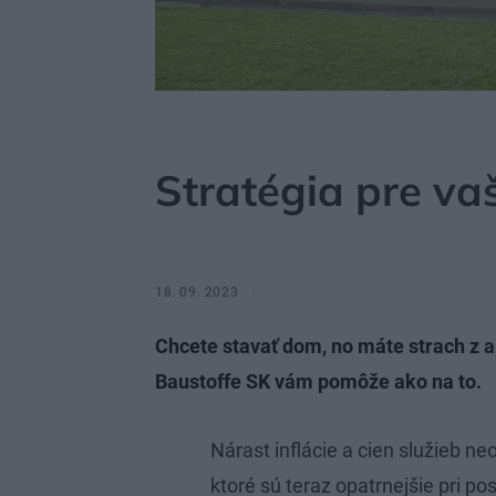
MÔJDOM
STAVBA A REKONŠTRUKCIA
LEGISL
Stratégia pre va
18. 09. 2023
Chcete stavať dom, no máte strach z a
Baustoffe SK vám pomôže ako na to.
Nárast inflácie a cien služieb neo
ktoré sú teraz opatrnejšie pri p