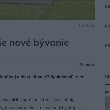
Zdroj: Leier
ATÍVA A FINANCOVANIE
še nové bývanie
Zdieľať
In
ktuálnej neistej situácie? Spoločnosť Leier
pr
vplyvnil iba správanie ľudí, ale aj bánk,
oskytovaní hypoték. Úrokové sadzby stúpli a