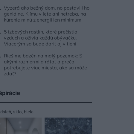
Vyzerá ako bežný dom, no postavili ho
geniálne. Klímu v lete ani netreba, na
kúrenie minú z energií len minimum
5 izbových rastlín, ktoré prečistia
vzduch a oživia každú obývačku.
Viacerým sa bude dariť aj v tieni
Riešime bazén na malý pozemok: S
akými rozmermi a rátať a prečo
potrebujete viac miesta, ako sa môže
zdať?
špirácie
edsieň
,
sklo
,
biela