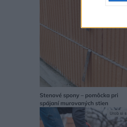
Stenové spony – pomôcka pri
spájaní murovaných stien
Urob si 