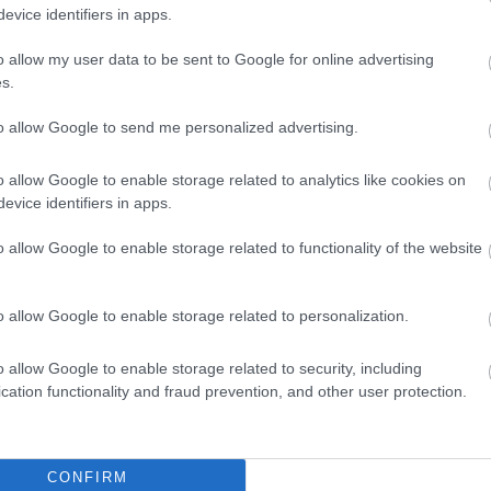
evice identifiers in apps.
o allow my user data to be sent to Google for online advertising
s.
to allow Google to send me personalized advertising.
o allow Google to enable storage related to analytics like cookies on
evice identifiers in apps.
o allow Google to enable storage related to functionality of the website
o allow Google to enable storage related to personalization.
Dokedy porastú úroky hypoték? Ako
e
bez stresu financovať bývanie?
o allow Google to enable storage related to security, including
cation functionality and fraud prevention, and other user protection.
hly
Dom z tehly
CONFIRM