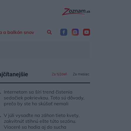
a a balkón snov
jčítanejšie
Za týždeň
Za mesiac
Internetom sa šíri trend čistenia
sedačiek pokrievkou. Toto sú dôvody,
prečo by ste ho skúšať nemali
V júli vysaďte na záhon tieto kvety,
zakvitnúť stihnú ešte túto sezónu.
Viaceré sa hodia aj do sucha