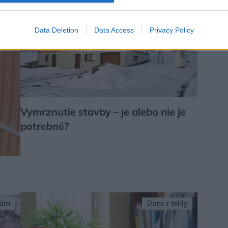
Data Deletion
Data Access
Privacy Policy
Vymrznutie stavby – je alebo nie je
potrebné?
sám
Dom z tehly