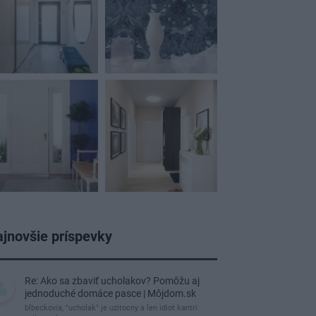
jnovšie príspevky
Re: Ako sa zbaviť ucholakov? Pomôžu aj
jednoduché domáce pasce | Môjdom.sk
blbeckovia, "ucholak" je uzitocny a len idiot kantri