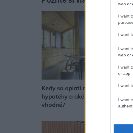
Pozrite si viac
web or d
I want t
purpose
I want 
I want t
web or d
I want t
or app.
I want t
Kedy sa oplatí refinancovanie
hypotéky a aké obdobie fixácie j
I want t
vhodné?
authenti
Dom z te