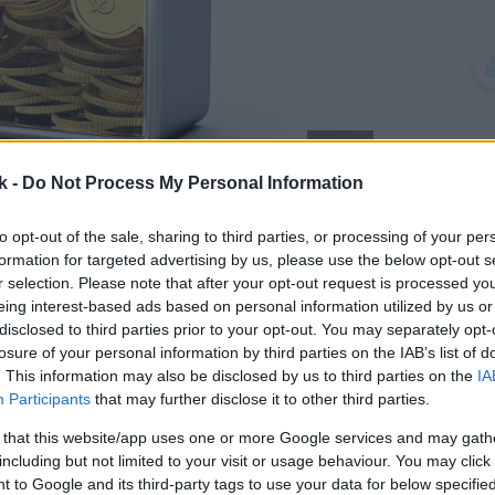
k -
Do Not Process My Personal Information
to opt-out of the sale, sharing to third parties, or processing of your per
formation for targeted advertising by us, please use the below opt-out s
r selection. Please note that after your opt-out request is processed y
neváhajte a začnite stavať základy. Na
eing interest-based ads based on personal information utilized by us or
ytvorenie stavby aspoň 1 meter nad
disclosed to third parties prior to your opt-out. You may separately opt-
losure of your personal information by third parties on the IAB’s list of
ko záloha, keďže banka berie do úvahy
. This information may also be disclosed by us to third parties on the
IA
Úver budete čerpať postupne, podľa
Participants
that may further disclose it to other third parties.
íte len z tej časti, ktorá bola skutočne
 that this website/app uses one or more Google services and may gath
including but not limited to your visit or usage behaviour. You may click 
 to Google and its third-party tags to use your data for below specifi